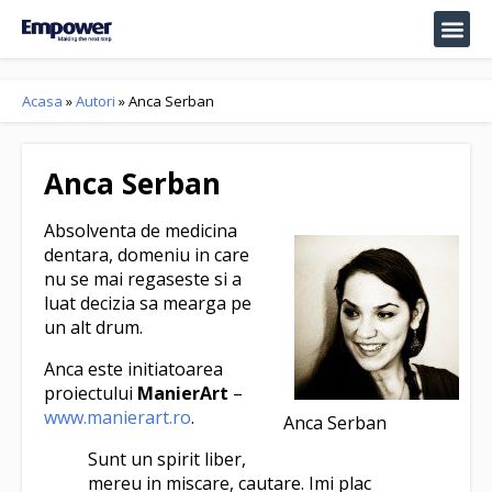
Acasa
»
Autori
»
Anca Serban
Anca Serban
Absolventa de medicina
dentara, domeniu in care
nu se mai regaseste si a
luat decizia sa mearga pe
un alt drum.
Anca este initiatoarea
proiectului
ManierArt
–
www.manierart.ro
.
Anca Serban
Sunt un spirit liber,
mereu in miscare, cautare. Imi plac