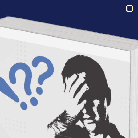
Acasa
»
Despre Empower
Despre Empower
Despre Empower
Empower Romania
sau
Empower
Training
(sau pe scurt Empower) este o
comunitate nationala de training. Oferim
traininguri intensive pe teme de dezvoltare
personala si profesionala catre public ul larg dar
si traininguri personalizate in interiorul
companiilor.
Misiunea noastra este de a sustine
toti
oamenii