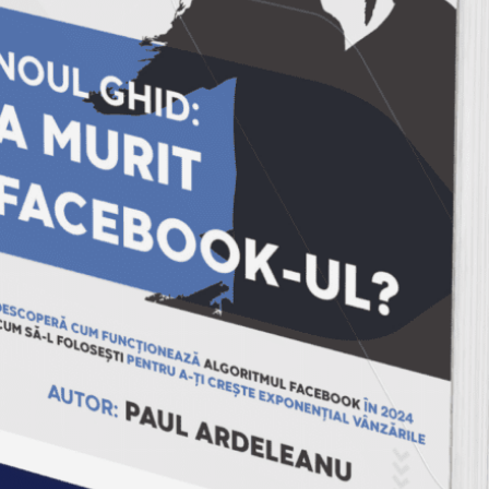
in procesul lor de atingere a obiectivelor
personale si profesionale prin facilitarea
accesului la informatii esentiale, abilitati cheie si
instrumente educationale de top pentru
dezvoltarea personala si profesionala
Putina istorie
Am inceput in mai 2008 proiectul Empower.ro
in ideea de a oferi online articole gratuite de
dezvoltare personala si profesionala tuturor
celor care doresc sa-si atinga obiectivele. In
primul an am devenit unul dintre cele mai vizitate
bloguri din Romania, pe domeniul dezvoltarii
personala si profesionale, si unul dintre cele mai
apreciate.
In primavara anului 2010 am dat nastere la o
serie de evenimente nationale precum: Empower
Connect, Empower Live, Empower Club si
Empower Advance.