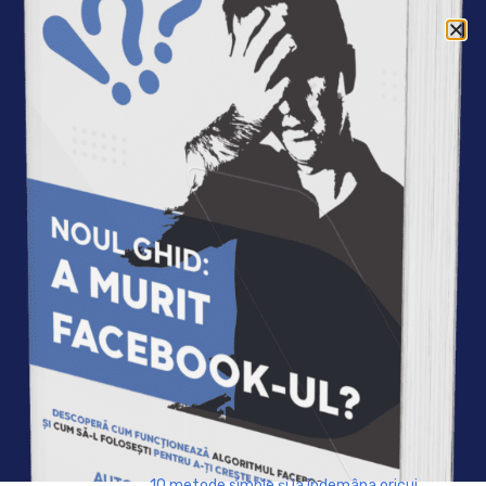
Acasa
»
Autori
»
Gabi Urda
Gabi Urda
Am aflat ca ma exprim
prin haine la fel de bine ca
prin cuvinte, ca stilul se
deprinde experimentand
si informandu-te, iar
modul in care decid sa ma
imbrac dimineata imi
poate schimba cursul
Gabi Urda
vietii.
Sunt Gabi Urda, consultant in comunicare si
imagine, fost jurnalist in presa pentru femei,
10 metode simple și la îndemâna oricui