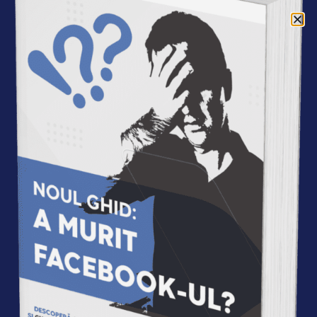
Acasa
»
Autori
»
Iulia Bertea
Iulia Bertea
Daca as participa la o
intalnire de tip AA (Autorii
Anonimi), as spune:
„Buna, sunt Iulia si ma
fascineaza tot ceea ce
este in capul oamenilor,
ce ii motiveaza, ce ii sperie
Iulia Bertea
si ce ii face sa se comporte
(sau nu) intr-un anume
fel.”
Am o
experienta de peste 10 ani in marketing