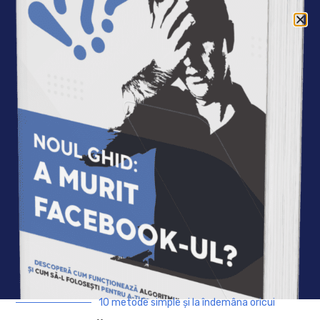
Acasa
»
Autori
»
Mihaela Furtuna
Mihaela Furtuna
Fiica, mama,
prietena,
confidenta…
unica. Lucrez intr-
o multinationala
din anul 2002,
sunt pasionata de
tot ce este legat
de dezvoltarea
personala. Imi
10 metode simple și la îndemâna oricui
place sa comunic