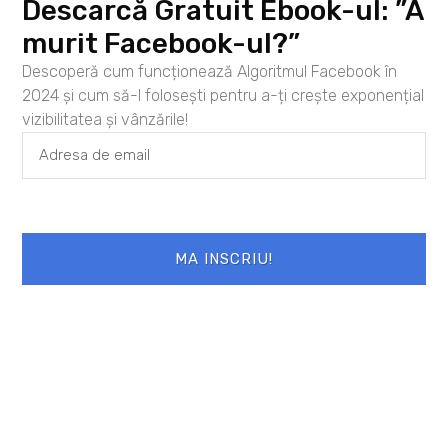
si sa
Descarcă Gratuit Ebook-ul: ”A
interactionez cu
murit Facebook-ul?”
cei din jur. Imi
Mihaela Furtuna
doresc ca, din
Descoperă cum funcționează Algoritmul Facebook în
fiecare zi care
2024 și cum să-l folosești pentru a-ți crește exponențial
trece, sa luam tot ce este mai frumos. :)
vizibilitatea și vânzările!
Articole scrise de Mihaela Furtuna
„>
< inapoi la
Autori invitati
MA INSCRIU!
Termeni și condiții
Politica de confidențialitate
Politica de utilizare a cookie-urilor
Copyright © 2025 by Empower