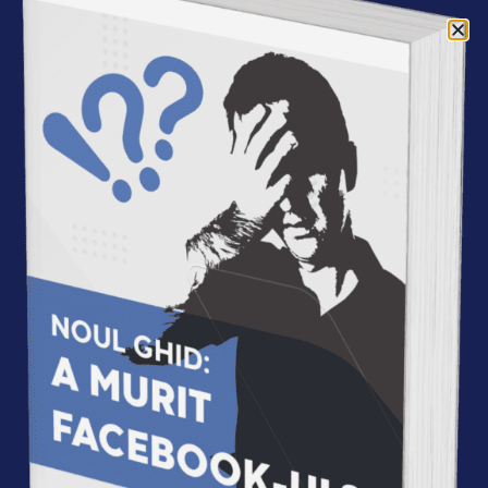
Acasa
»
Autori
»
Sergiu Tamas
Sergiu Tamas
Eu
sunt
Sergiu.
Am o
licenta
si un