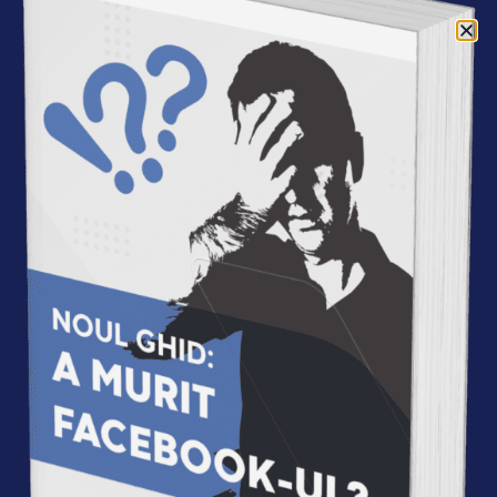
Acasa
»
Autori
»
Simona Calu
Simona Calu
Imi plac
diminetile
linistite.
Oamenii
frumosi in
interior. Si
lucrurile
simple.
Imi doresc sa
inspir oamenii
sa descopere