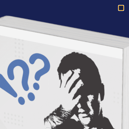
Acasa
»
Autori
»
Raluca Mohanu
Raluca Mohanu
„It is never too late
to be what you
might have been.”
– George Eliot
Cred in…
Natura fundamental buna
a oamenilor. Puterea de a
renaste. Curajul de a fi
fericit.
Pe plan profesional,