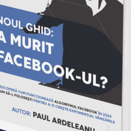
experimentez…
Schimbarea!
Din septembrie 2008 am initiat compania
compania
Steps for Change
(detalii pe
www.steps4change.ro), cu misiunea de a
acompania persoane si organizatii in procesele
lor de tranzitie. Clientii mei initiaza, se bucura si
invata din schimbarile survenite in viata lor!
Pana acum m-am bucurat de cei 10 ani de
experienta in domeniul resurselor umane, atat in
consultanta cat si in mediul corporatist. Am avut
sansa de a lucra cu oameni diferiti, de
nationalitati diferite din geografii diferite. Am
lucrat in echipa si am coordonat echipe atat la
nivel national cat si regional.
Invat…
Am invatat (mult…) la MBA (Master of Business