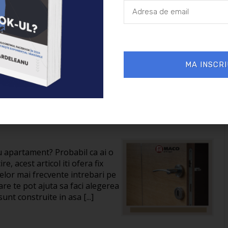
30/05/2024
Auto
MA INSCRI
 despre usile metalice
ru apartament? Probabil ca ai o
re, acest articol iti ofera fix
celor mai frecvente intrebari pe
are te pot ajuta sa faci alegerea
unt construite in asa [...]