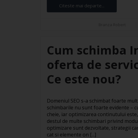
Citeste mai departe...
Branza Robert
Cum schimba Int
oferta de servi
Ce este nou?
Domeniul SEO s-a schimbat foarte mult t
schimbarile nu sunt foarte evidente – cu
cheie, iar optimizarea continutului este,
destul de multe schimbari privind modul 
optimizare sunt dezvoltate, strategii ca
cat si elemente on [...]