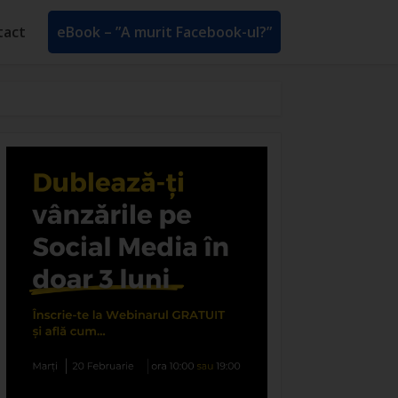
tact
eBook – ”A murit Facebook-ul?”