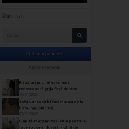
Cele mai populare
Articole recente
Ritualuri mici, efecte mari:
redescoperă grija față de tine
16/04/2025
3 sfaturi ca să îți faci munca de la
birou mai plăcută
07/04/2025
Cum să-ți organizezi ziua pentru a
face tot ce-ți dorești – ghid de