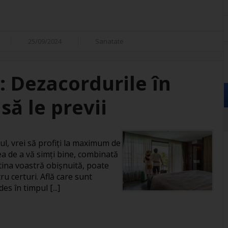
25/09/2024
Sanatate
: Dezacordurile în
să le previi
ul, vrei să profiți la maximum de
a de a vă simți bine, combinată
rutina voastră obișnuită, poate
u certuri. Află care sunt
es în timpul [...]