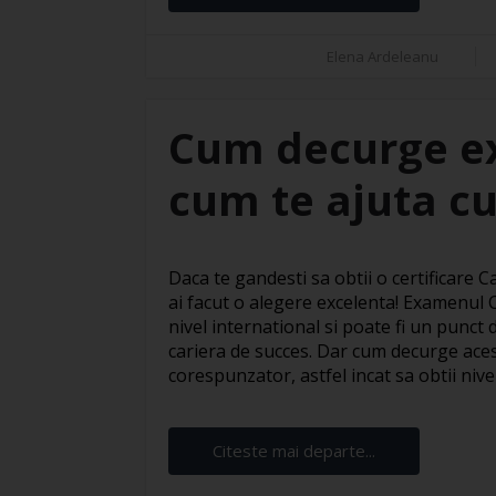
Elena Ardeleanu
Cum decurge e
cum te ajuta cu
Daca te gandesti sa obtii o certificare
ai facut o alegere excelenta! Examenul
nivel international si poate fi un punct
cariera de succes. Dar cum decurge ace
corespunzator, astfel incat sa obtii nivelu
Citeste mai departe...