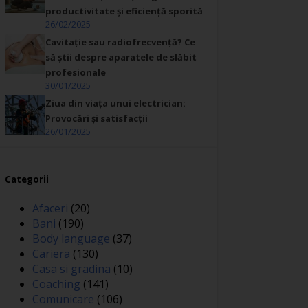
productivitate și eficiență sporită
26/02/2025
Cavitație sau radiofrecvență? Ce
să știi despre aparatele de slăbit
profesionale
30/01/2025
Ziua din viața unui electrician:
Provocări și satisfacții
26/01/2025
Categorii
Afaceri
(20)
Bani
(190)
Body language
(37)
Cariera
(130)
Casa si gradina
(10)
Coaching
(141)
Comunicare
(106)