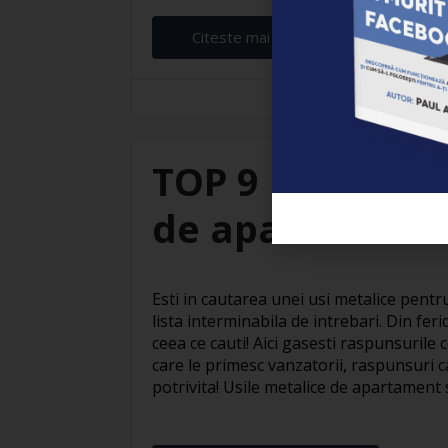
Citeste mai departe...
Branza Robert
TOP 9 intrebari
de apartament
Esti in cautarea unei usi metalice pent
lista interminabila de intrebari. Din ferici
ceea ce cauti! Aici gasesti raspunsurile 
care le primesc vanzatorii, raspunsuri c
potrivita! Usile metalice de apartament s