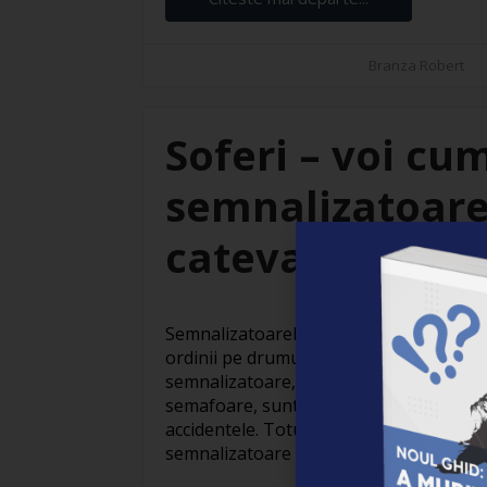
Branza Robert
Soferi – voi cu
semnalizatoarel
cateva raspunsu
Semnalizatoarele rutiere joaca un rol vi
ordinii pe drumurile pe care le parcurgi 
semnalizatoare, fie ca sunt marcaje pe c
semafoare, sunt esentiale pentru a ghid
accidentele. Totusi, in unele cazuri, int
semnalizatoare rutiere poate fi [...]