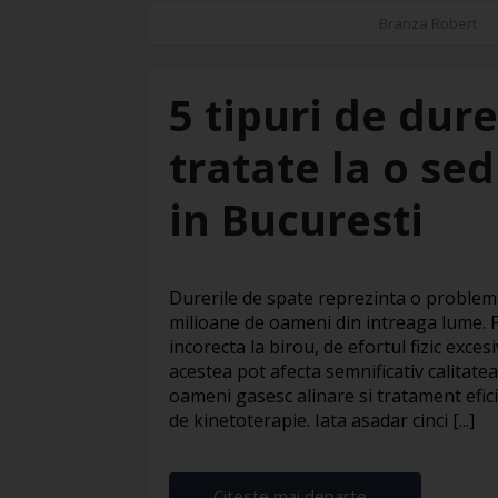
Branza Robert
5 tipuri de dure
tratate la o se
in Bucuresti
Durerile de spate reprezinta o proble
milioane de oameni din intreaga lume. F
incorecta la birou, de efortul fizic exces
acestea pot afecta semnificativ calitatea 
oameni gasesc alinare si tratament efic
de kinetoterapie. Iata asadar cinci [...]
Citeste mai departe...