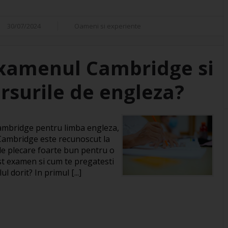
30/07/2024
Oameni si experiente
xamenul Cambridge si
rsurile de engleza?
 Cambridge pentru limba engleza,
 Cambridge este recunoscut la
 de plecare foarte bun pentru o
st examen si cum te pregatesti
l dorit? In primul [...]