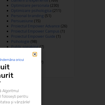
Oameni si experiente
(169)
Optimizare personala
(230)
Optimizare psihologica
(211)
Personal branding
(51)
Persuasiune
(15)
Proiectul Empower Advance
(26)
Proiectul Empower Campus
(1)
Proiectul Empower Guide
(1)
Psihologie
(98)
Public speaking
(7)
Relatii
(148)
Sanatate
(81)
 îndemâna oricui
Spiritualitate
(127)
uit
Training
(15)
urit
”
 Algoritmul
 folosești pentru
itatea și vânzările!