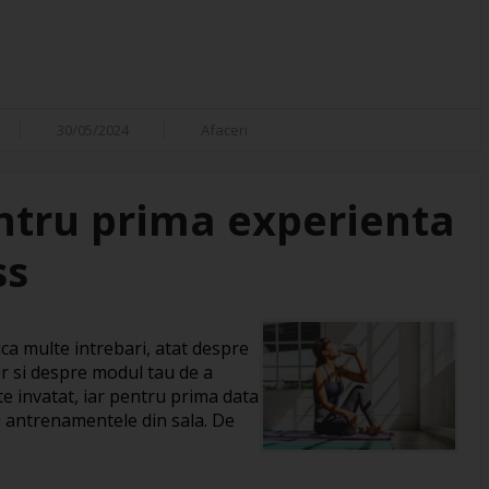
30/05/2024
Afaceri
entru prima experienta
ss
ica multe intrebari, atat despre
 dar si despre modul tau de a
te invatat, iar pentru prima data
u antrenamentele din sala. De