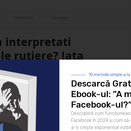
28/06/2024
Sanatate
m interpretati
e rutiere? Iata
ri posibile!
10 metode simple și la
Descarcă Grat
tal in mentinerea sigurantei si
Ebook-ul: ”A m
aproape in fiecare zi. Aceste
arosabil, indicatoare sau
Facebook-ul?
a soferii si pentru a preveni
Descoperă cum funcționează
erpretarea corecta a acestor
Facebook în 2024 și cum să-l
a-ți crește exponențial vizibil