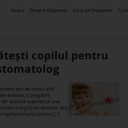
Acasa
Despre Empower
Scrie pe Empower
Con
ătești copilul pentru
 stomatolog
moment plin de emoții atât
oate acestea, o pregătire
e din această experiență una
toase cu îngrijirea dentară. Iată
pregătești copilul pentru [...]