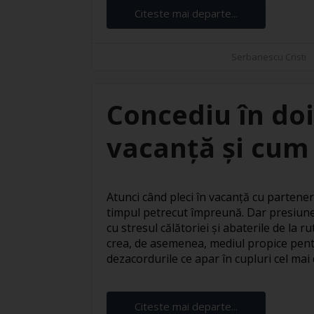
Citeste mai departe...
Serbanescu Cristi
Concediu în doi
vacanță și cum 
Atunci când pleci în vacanță cu partener
timpul petrecut împreună. Dar presiune
cu stresul călătoriei și abaterile de la 
crea, de asemenea, mediul propice pentr
dezacordurile ce apar în cupluri cel mai d
Citeste mai departe...