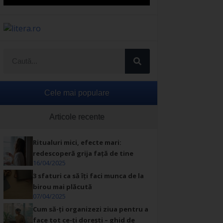
Cele mai populare
Articole recente
Ritualuri mici, efecte mari:
redescoperă grija față de tine
16/04/2025
3 sfaturi ca să îți faci munca de la
birou mai plăcută
07/04/2025
Cum să-ți organizezi ziua pentru a
face tot ce-ți dorești – ghid de