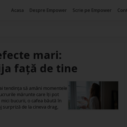
Acasa
Despre Empower
Scrie pe Empower
Con
efecte mari:
ja față de tine
, ai tendința să amâni momentele
ucrurile mărunte care îți pot
 mici bucurii, o cafea băută în
j surpriză de la cineva drag,