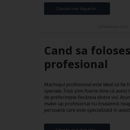
Citeste mai departe...
Serbanescu Cristi
Cand sa foloses
profesional
Machiajul profesional este ideal să fie fo
speciale. Însă știm foarte bine că acest l
de preferințele fiecăreia dintre voi. At
make-up profesional nu înseamnă neapă
persoană care este specializată în acest s
Citeste mai departe...