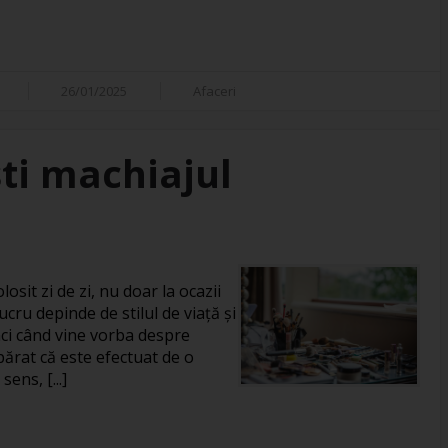
26/01/2025
Afaceri
ti machiajul
losit zi de zi, nu doar la ocazii
ucru depinde de stilul de viață și
unci când vine vorba despre
rat că este efectuat de o
ens, [...]