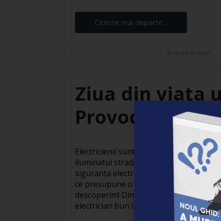
Citeste mai departe...
Branza Robert
Ziua din viața u
Provocări și sat
Electricienii sunt adevărați eroi invizibil
iluminatul stradal care face orașele să
siguranța electrică din locuințe, activit
ce presupune o zi obișnuită din viața un
descoperim! Dimineața devreme: Pregăti
electrician bun începe devreme. Cu o ceaș