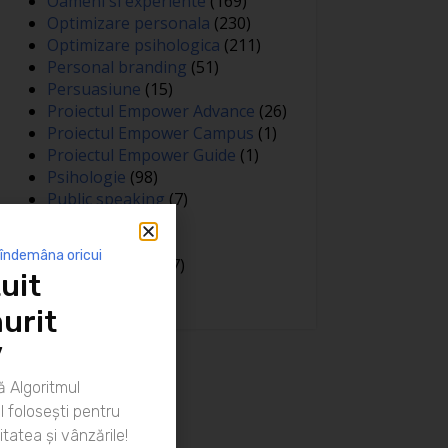
Oameni si experiente
(169)
Optimizare personala
(230)
Optimizare psihologica
(211)
Personal branding
(51)
Persuasiune
(15)
Proiectul Empower Advance
(26)
Proiectul Empower Campus
(1)
Proiectul Empower Guide
(1)
Psihologie
(98)
Public speaking
(7)
Relatii
(148)
Sanatate
(81)
 îndemâna oricui
Spiritualitate
(127)
uit
Training
(15)
urit
”
 Algoritmul
 folosești pentru
itatea și vânzările!