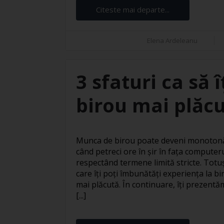
Citeste mai departe...
Elena Ardeleanu
3 sfaturi ca să 
birou mai plăc
Munca de birou poate deveni monotonă 
când petreci ore în șir în fața computer
respectând termene limită stricte. Totuși
care îți poți îmbunătăți experiența la bi
mai plăcută. În continuare, îți prezentăm
[...]