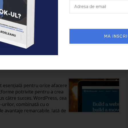
26/01/2025
Afaceri
MA INSCRI
reării unui site în
it esențială pentru orice afacere
tforme potrivite pentru a crea
us către succes. WordPress, cea
-urilor, combinată cu o
de avantaje remarcabile. Iată de