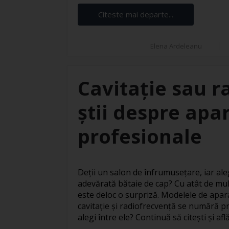
Citeste mai departe...
Elena Ardeleanu
Cavitație sau r
știi despre apar
profesionale
Deții un salon de înfrumusețare, iar ale
adevărată bătaie de cap? Cu atât de mul
este deloc o surpriză. Modelele de apar
cavitație și radiofrecvență se numără pr
alegi între ele? Continuă să citești și află 