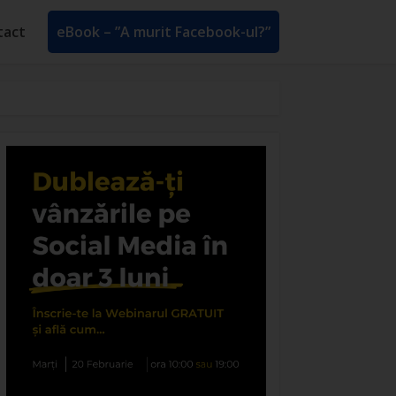
tact
eBook – ”A murit Facebook-ul?”