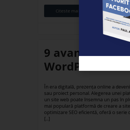
Citeste mai departe...
Elena Ardeleanu
9 avantaje ale c
WordPress
În era digitală, prezența online a deven
sau proiect personal. Alegerea unei pla
un site web poate însemna un pas în pl
mai populară platformă de creare a site
optimizare SEO eficientă, oferă o serie 
[...]