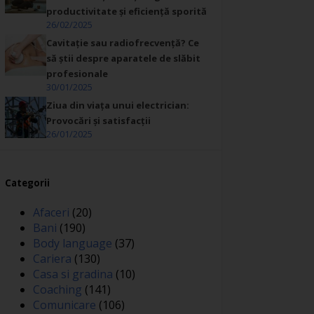
productivitate și eficiență sporită
26/02/2025
Cavitație sau radiofrecvență? Ce
să știi despre aparatele de slăbit
profesionale
30/01/2025
Ziua din viața unui electrician:
Provocări și satisfacții
26/01/2025
Categorii
Afaceri
(20)
Bani
(190)
Body language
(37)
Cariera
(130)
Casa si gradina
(10)
Coaching
(141)
Comunicare
(106)