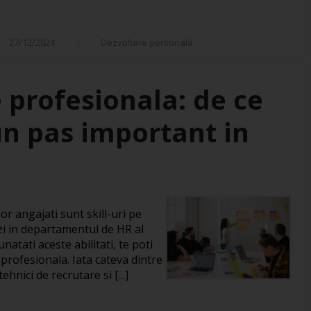
27/12/2024
Dezvoltare personala
 profesionala: de ce
un pas important in
R
or angajati sunt skill-uri pe
zi in departamentul de HR al
natati aceste abilitati, te poti
 profesionala. Iata cateva dintre
hnici de recrutare si [...]