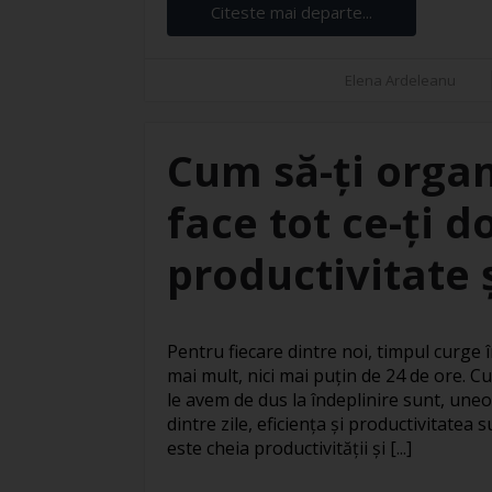
Citeste mai departe...
Elena Ardeleanu
Cum să-ți organ
face tot ce-ți d
productivitate ș
Pentru fiecare dintre noi, timpul curge în
mai mult, nici mai puțin de 24 de ore. Cu
le avem de dus la îndeplinire sunt, uneo
dintre zile, eficiența și productivitatea
este cheia productivității și [...]