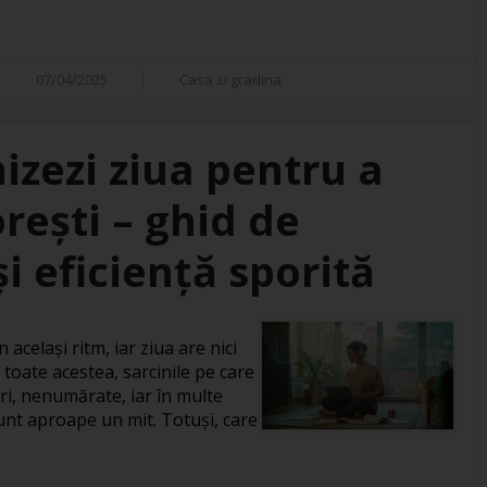
07/04/2025
Casa si gradina
izezi ziua pentru a
orești – ghid de
i eficiență sporită
 același ritm, iar ziua are nici
 toate acestea, sarcinile pe care
ri, nenumărate, iar în multe
 sunt aproape un mit. Totuși, care