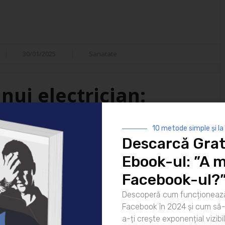
30/01/2025
Sanatate
nui electrician:
isfacții
10 metode simple și la
Descarcă Grat
i ai vieții moderne. De la
Ebook-ul: ”A m
 strălucească noaptea până la
atea lor este indispensabilă. Dar
Facebook-ul?
ui electrician? Hai să
Descoperă cum funcționează
rea pentru zi Ziua unui
Facebook în 2024 și cum să-l
că [...]
a-ți crește exponențial vizibil