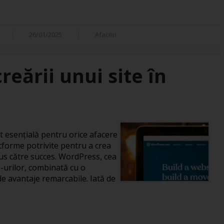
26/01/2025
Afaceri
reării unui site în
it esențială pentru orice afacere
tforme potrivite pentru a crea
us către succes. WordPress, cea
-urilor, combinată cu o
de avantaje remarcabile. Iată de