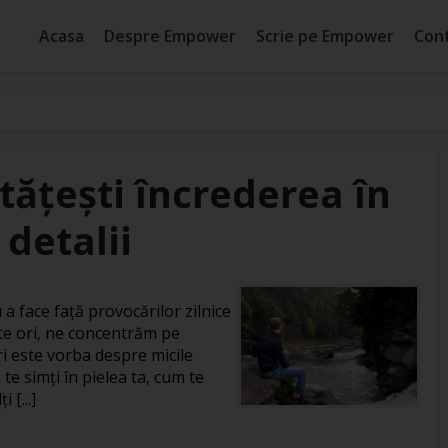
Acasa
Despre Empower
Scrie pe Empower
Con
ățești încrederea în
 detalii
a face față provocărilor zilnice
lte ori, ne concentrăm pe
i este vorba despre micile
te simți în pielea ta, cum te
 [...]