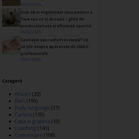
07/04/2025
Cum să-ți organizezi ziua pentru a
face tot ce-ți dorești – ghid de
productivitate și eficiență sporită
26/02/2025
Cavitație sau radiofrecvență? Ce
să știi despre aparatele de slăbit
profesionale
30/01/2025
Categorii
Afaceri
(20)
Bani
(190)
Body language
(37)
Cariera
(130)
Casa si gradina
(10)
Coaching
(141)
Comunicare
(106)