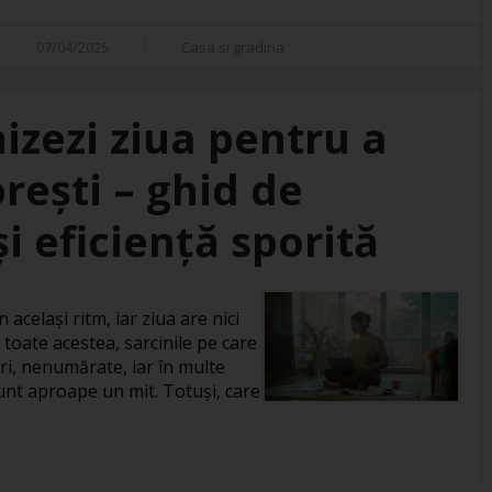
07/04/2025
Casa si gradina
izezi ziua pentru a
orești – ghid de
i eficiență sporită
 același ritm, iar ziua are nici
 toate acestea, sarcinile pe care
ri, nenumărate, iar în multe
 sunt aproape un mit. Totuși, care