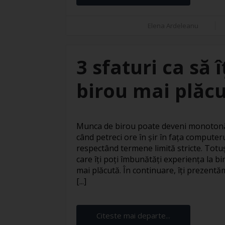
Elena Ardeleanu
3 sfaturi ca să 
birou mai plăc
Munca de birou poate deveni monotonă 
când petreci ore în șir în fața computer
respectând termene limită stricte. Totuși
care îți poți îmbunătăți experiența la bi
mai plăcută. În continuare, îți prezentăm
[...]
Citeste mai departe...