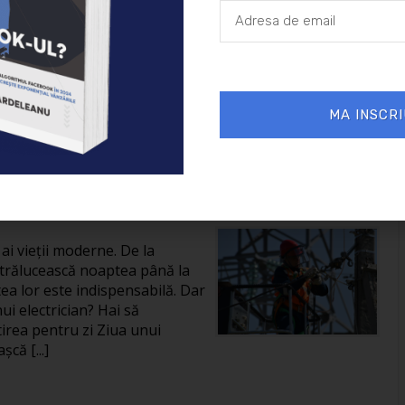
30/01/2025
Sanatate
MA INSCRI
nui electrician:
isfacții
i ai vieții moderne. De la
 strălucească noaptea până la
atea lor este indispensabilă. Dar
ui electrician? Hai să
rea pentru zi Ziua unui
că [...]