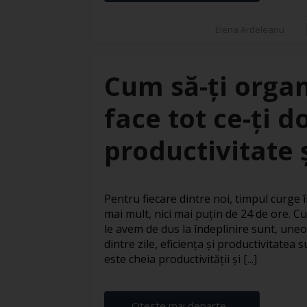
Elena Ardeleanu
Cum să-ți organ
face tot ce-ți d
productivitate ș
Pentru fiecare dintre noi, timpul curge în
mai mult, nici mai puțin de 24 de ore. Cu
le avem de dus la îndeplinire sunt, uneo
dintre zile, eficiența și productivitatea
este cheia productivității și [...]
Citeste mai departe...