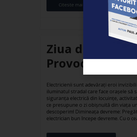
Citeste mai departe...
Branza Robert
Ziua din viața u
Provocări și sat
Electricienii sunt adevărați eroi invizibil
iluminatul stradal care face orașele să
siguranța electrică din locuințe, activit
ce presupune o zi obișnuită din viața un
descoperim! Dimineața devreme: Pregăti
electrician bun începe devreme. Cu o ceaș