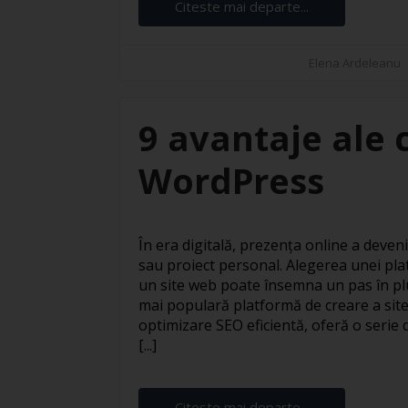
Citeste mai departe...
Elena Ardeleanu
9 avantaje ale c
WordPress
În era digitală, prezența online a deven
sau proiect personal. Alegerea unei pla
un site web poate însemna un pas în pl
mai populară platformă de creare a site
optimizare SEO eficientă, oferă o serie 
[...]
Citeste mai departe...