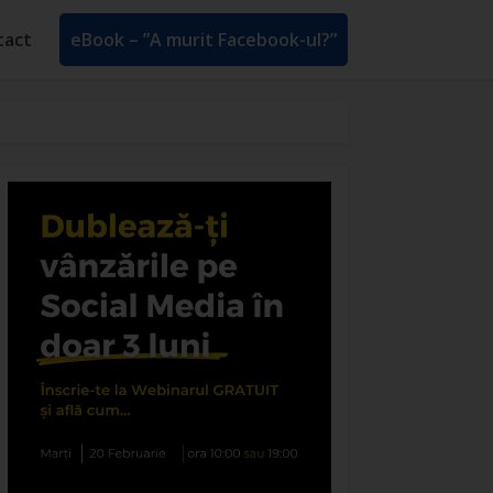
tact
eBook – ”A murit Facebook-ul?”