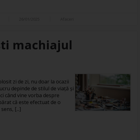
26/01/2025
Afaceri
ti machiajul
losit zi de zi, nu doar la ocazii
ucru depinde de stilul de viață și
unci când vine vorba despre
rat că este efectuat de o
ens, [...]