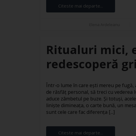
Citeste mai departe...
Elena Ardeleanu
Ritualuri mici, 
redescoperă gri
Într-o lume în care ești mereu pe fugă
de răsfăț personal, să treci cu vederea l
aduce zâmbetul pe buze. Și totuși, acele
liniște dimineața, o carte bună, un mesa
sunt cele care fac diferența [...]
Citeste mai departe...