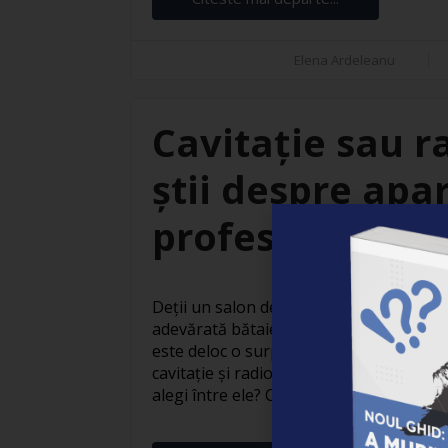
Elena Ardeleanu
Cavitație sau r
știi despre apar
profesionale
Deții un salon de înfrumusețare, iar ale
adevărată bătaie de cap? Cu atât de mul
este deloc o surpriză. Modelele de apar
cavitație și radiofrecvență se numără pr
alegi între ele? Continuă să citești și află 