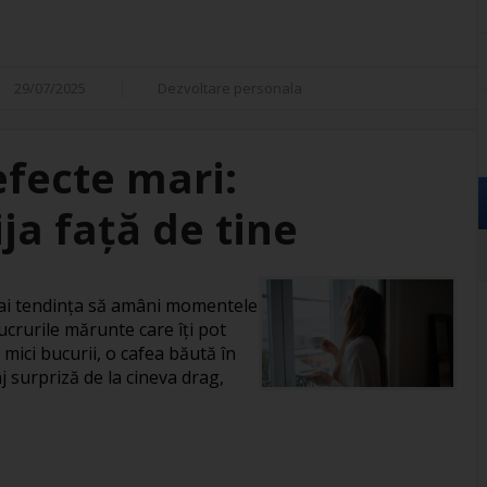
29/07/2025
Dezvoltare personala
efecte mari:
ja față de tine
, ai tendința să amâni momentele
ucrurile mărunte care îți pot
 mici bucurii, o cafea băută în
j surpriză de la cineva drag,