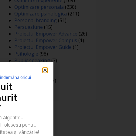
Oameni si experiente
(169)
Optimizare personala
(230)
Optimizare psihologica
(211)
Personal branding
(51)
Persuasiune
(15)
Proiectul Empower Advance
(26)
Proiectul Empower Campus
(1)
Proiectul Empower Guide
(1)
Psihologie
(98)
Public speaking
(7)
Relatii
(148)
Sanatate
(81)
 îndemâna oricui
Spiritualitate
(127)
uit
Training
(15)
urit
”
 Algoritmul
 folosești pentru
itatea și vânzările!