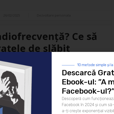
26/02/2025
Dezvoltare personala
adiofrecvență? Ce să
atele de slăbit
10 metode simple și la
Descarcă Grat
gerea aparaturii este o
Ebook-ul: ”A m
te tehnologii revoluționare, nu
ate de slăbit profesionale cu
Facebook-ul?
intre cele mai căutate, dar cum
Descoperă cum funcționează
în funcție de ce [...]
Facebook în 2024 și cum să-l
a-ți crește exponențial vizibil