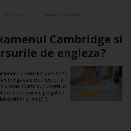
30/07/2024
Oameni si experiente
xamenul Cambridge si
rsurile de engleza?
 Cambridge pentru limba engleza,
 Cambridge este recunoscut la
 de plecare foarte bun pentru o
st examen si cum te pregatesti
l dorit? In primul [...]