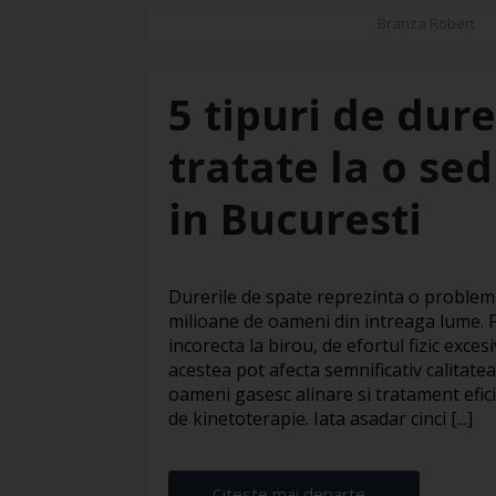
Branza Robert
5 tipuri de dure
tratate la o se
in Bucuresti
Durerile de spate reprezinta o proble
milioane de oameni din intreaga lume. F
incorecta la birou, de efortul fizic exces
acestea pot afecta semnificativ calitatea 
oameni gasesc alinare si tratament efic
de kinetoterapie. Iata asadar cinci [...]
Citeste mai departe...