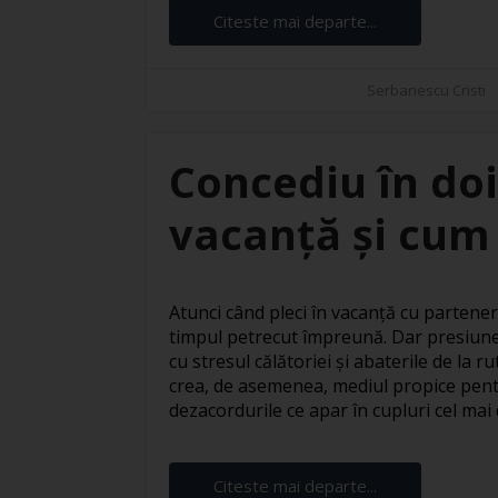
Citeste mai departe...
Serbanescu Cristi
Concediu în doi
vacanță și cum 
Atunci când pleci în vacanță cu partener
timpul petrecut împreună. Dar presiune
cu stresul călătoriei și abaterile de la 
crea, de asemenea, mediul propice pentr
dezacordurile ce apar în cupluri cel mai d
Citeste mai departe...