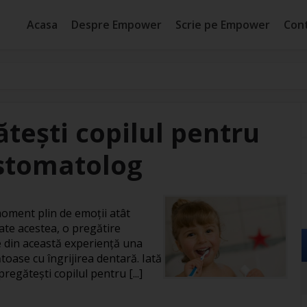
Acasa
Despre Empower
Scrie pe Empower
Con
ătești copilul pentru
 stomatolog
moment plin de emoții atât
oate acestea, o pregătire
e din această experiență una
toase cu îngrijirea dentară. Iată
pregătești copilul pentru [...]