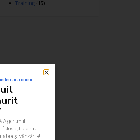
Training
(15)
 îndemâna oricui
uit
urit
”
 Algoritmul
 folosești pentru
itatea și vânzările!