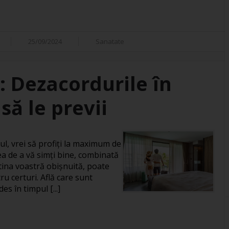
25/09/2024
Sanatate
: Dezacordurile în
să le previi
ul, vrei să profiți la maximum de
a de a vă simți bine, combinată
rutina voastră obișnuită, poate
u certuri. Află care sunt
es în timpul [...]