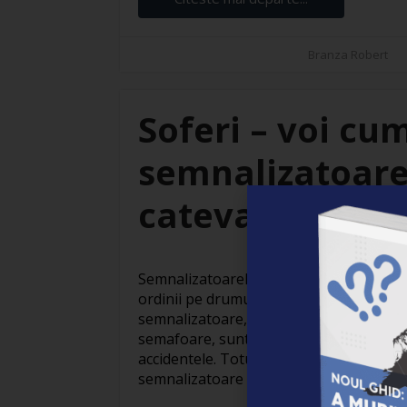
Branza Robert
Soferi – voi cu
semnalizatoarel
cateva raspunsu
Semnalizatoarele rutiere joaca un rol vi
ordinii pe drumurile pe care le parcurgi 
semnalizatoare, fie ca sunt marcaje pe c
semafoare, sunt esentiale pentru a ghid
accidentele. Totusi, in unele cazuri, int
semnalizatoare rutiere poate fi [...]