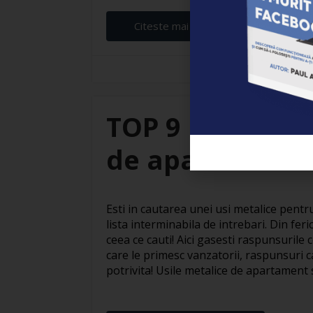
Citeste mai departe...
Branza Robert
TOP 9 intrebari
de apartament
Esti in cautarea unei usi metalice pent
lista interminabila de intrebari. Din ferici
ceea ce cauti! Aici gasesti raspunsurile 
care le primesc vanzatorii, raspunsuri c
potrivita! Usile metalice de apartament s