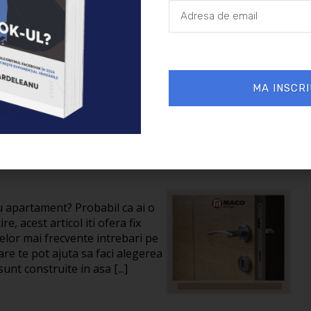
30/05/2024
Auto
MA INSCRI
 despre usile metalice
ru apartament? Probabil ca ai o
re, acest articol iti ofera fix
celor mai frecvente intrebari pe
are te pot ajuta sa faci alegerea
unt construite in asa [...]