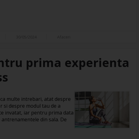
30/05/2024
Afaceri
entru prima experienta
ss
ica multe intrebari, atat despre
 dar si despre modul tau de a
te invatat, iar pentru prima data
u antrenamentele din sala. De