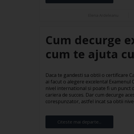
Elena Ardeleanu
Cum decurge e
cum te ajuta cu
Daca te gandesti sa obtii o certificare
ai facut o alegere excelenta! Examenul
nivel international si poate fi un punct
cariera de succes. Dar cum decurge ace
corespunzator, astfel incat sa obtii nivelu
Citeste mai departe...