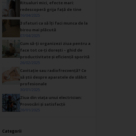
Ritualuri mici, efecte mari:
redescoperă grija față de tine
16/04/2025
3 sfaturi ca să îți faci munca de la
birou mai plăcută
07/04/2025
Cum să-ți organizezi ziua pentru a
face tot ce-ți dorești – ghid de
productivitate și eficiență sporită
26/02/2025
Cavitație sau radiofrecvență? Ce
să știi despre aparatele de slăbit
profesionale
30/01/2025
Ziua din viața unui electrician:
Provocări și satisfacții
26/01/2025
Categorii