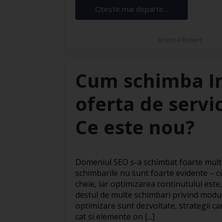
Citeste mai departe...
Branza Robert
Cum schimba Int
oferta de servi
Ce este nou?
Domeniul SEO s-a schimbat foarte mult t
schimbarile nu sunt foarte evidente – cu
cheie, iar optimizarea continutului este,
destul de multe schimbari privind modul 
optimizare sunt dezvoltate, strategii ca
cat si elemente on [...]