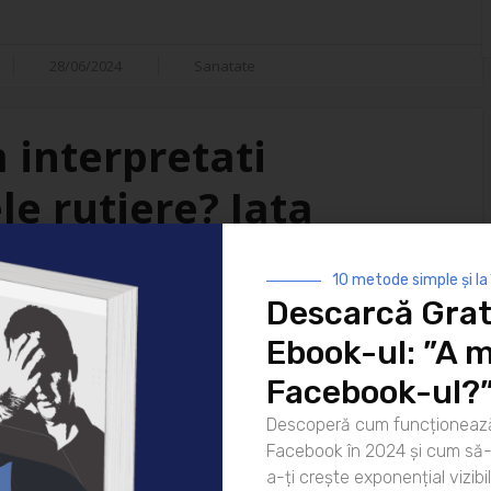
28/06/2024
Sanatate
m interpretati
e rutiere? Iata
ri posibile!
10 metode simple și la
Descarcă Grat
tal in mentinerea sigurantei si
Ebook-ul: ”A m
aproape in fiecare zi. Aceste
arosabil, indicatoare sau
Facebook-ul?
a soferii si pentru a preveni
Descoperă cum funcționează
erpretarea corecta a acestor
Facebook în 2024 și cum să-l
a-ți crește exponențial vizibil