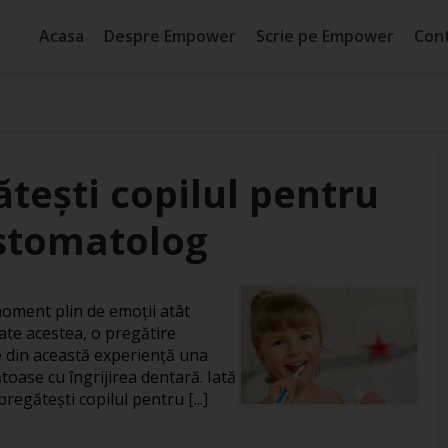
Acasa
Despre Empower
Scrie pe Empower
Con
ătești copilul pentru
 stomatolog
moment plin de emoții atât
oate acestea, o pregătire
e din această experiență una
toase cu îngrijirea dentară. Iată
pregătești copilul pentru [...]