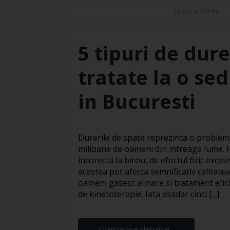
Branza Robert
5 tipuri de dure
tratate la o se
in Bucuresti
Durerile de spate reprezinta o proble
milioane de oameni din intreaga lume. F
incorecta la birou, de efortul fizic exces
acestea pot afecta semnificativ calitatea 
oameni gasesc alinare si tratament efic
de kinetoterapie. Iata asadar cinci [...]
Citeste mai departe...