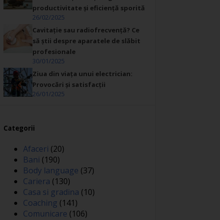
productivitate și eficiență sporită
26/02/2025
Cavitație sau radiofrecvență? Ce
să știi despre aparatele de slăbit
profesionale
30/01/2025
Ziua din viața unui electrician:
Provocări și satisfacții
26/01/2025
Categorii
Afaceri
(20)
Bani
(190)
Body language
(37)
Cariera
(130)
Casa si gradina
(10)
Coaching
(141)
Comunicare
(106)