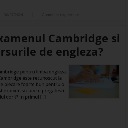
30/07/2024
Oameni si experiente
xamenul Cambridge si
rsurile de engleza?
 Cambridge pentru limba engleza,
 Cambridge este recunoscut la
 de plecare foarte bun pentru o
st examen si cum te pregatesti
l dorit? In primul [...]