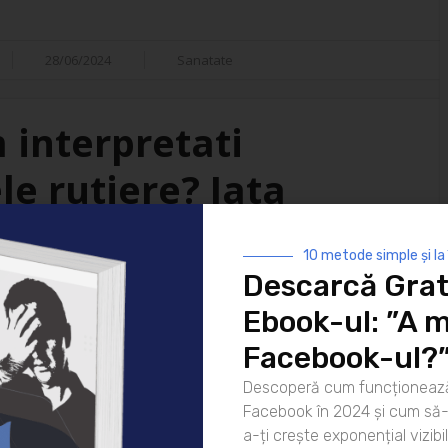
28/06/2024
Sanatate
m interpretati
e rutiere? Iata
ri posibile!
10 metode simple și la
Descarcă Grat
tal in mentinerea sigurantei si
Ebook-ul: ”A m
aproape in fiecare zi. Aceste
arosabil, indicatoare sau
Facebook-ul?
a soferii si pentru a preveni
Descoperă cum funcționează
erpretarea corecta a acestor
Facebook în 2024 și cum să-l
a-ți crește exponențial vizibil