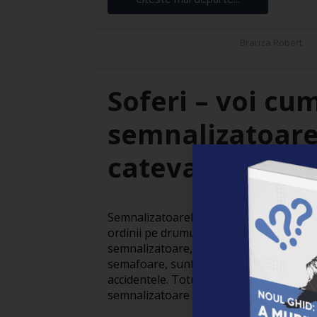
Branza Robert
Soferi – voi cu
semnalizatoarel
cateva raspunsu
Semnalizatoarele rutiere joaca un rol vi
ordinii pe drumurile pe care le parcurgi 
semnalizatoare, fie ca sunt marcaje pe c
semafoare, sunt esentiale pentru a ghid
accidentele. Totusi, in unele cazuri, int
semnalizatoare rutiere poate fi [...]