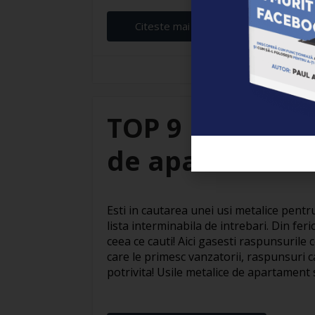
Citeste mai departe...
Branza Robert
TOP 9 intrebari
de apartament
Esti in cautarea unei usi metalice pent
lista interminabila de intrebari. Din ferici
ceea ce cauti! Aici gasesti raspunsurile 
care le primesc vanzatorii, raspunsuri c
potrivita! Usile metalice de apartament s