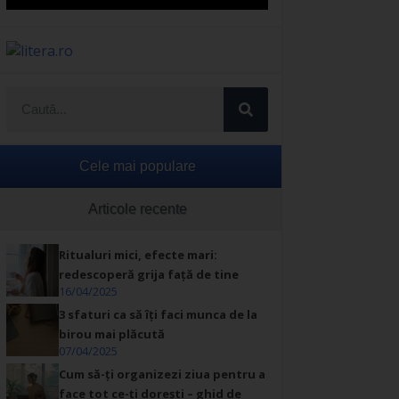
Cele mai populare
Articole recente
Ritualuri mici, efecte mari:
redescoperă grija față de tine
16/04/2025
3 sfaturi ca să îți faci munca de la
birou mai plăcută
07/04/2025
Cum să-ți organizezi ziua pentru a
face tot ce-ți dorești – ghid de