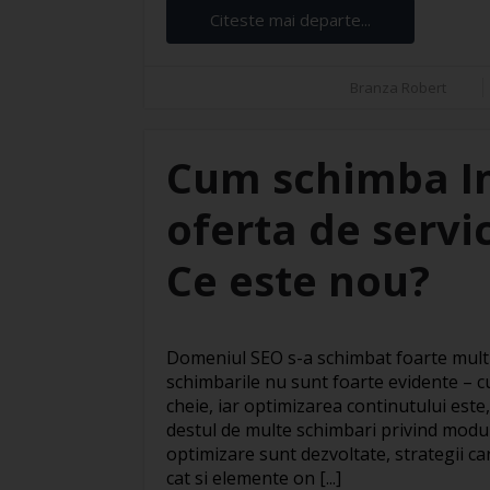
Citeste mai departe...
Branza Robert
Cum schimba Int
oferta de servi
Ce este nou?
Domeniul SEO s-a schimbat foarte mult t
schimbarile nu sunt foarte evidente – cu
cheie, iar optimizarea continutului este,
destul de multe schimbari privind modul 
optimizare sunt dezvoltate, strategii ca
cat si elemente on [...]