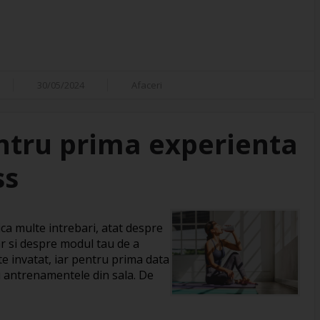
30/05/2024
Afaceri
entru prima experienta
ss
ica multe intrebari, atat despre
 dar si despre modul tau de a
te invatat, iar pentru prima data
u antrenamentele din sala. De