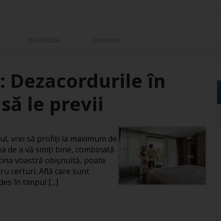
25/09/2024
Sanatate
: Dezacordurile în
să le previi
ul, vrei să profiți la maximum de
a de a vă simți bine, combinată
rutina voastră obișnuită, poate
u certuri. Află care sunt
es în timpul [...]