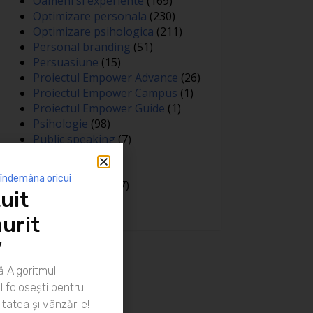
Oameni si experiente
(169)
Optimizare personala
(230)
Optimizare psihologica
(211)
Personal branding
(51)
Persuasiune
(15)
Proiectul Empower Advance
(26)
Proiectul Empower Campus
(1)
Proiectul Empower Guide
(1)
Psihologie
(98)
Public speaking
(7)
Relatii
(148)
Sanatate
(81)
 îndemâna oricui
Spiritualitate
(127)
uit
Training
(15)
urit
”
 Algoritmul
 folosești pentru
itatea și vânzările!