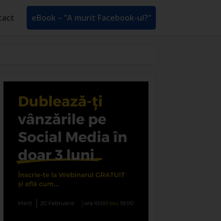
tact
eBook – ”A murit Facebook-ul?”