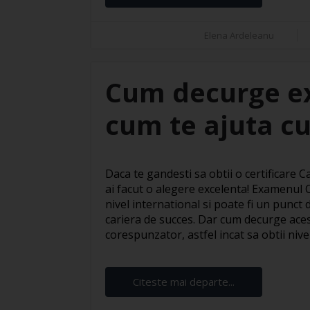
Elena Ardeleanu
Cum decurge e
cum te ajuta cu
Daca te gandesti sa obtii o certificare
ai facut o alegere excelenta! Examenul
nivel international si poate fi un punct
cariera de succes. Dar cum decurge ace
corespunzator, astfel incat sa obtii nivelu
Citeste mai departe...