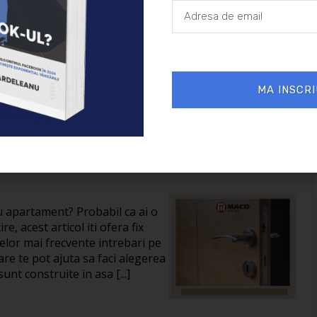
30/05/2024
Auto
MA INSCRI
 despre usile metalice
ru apartament? Probabil ca ai o
re, acest articol iti ofera fix
celor mai frecvente intrebari pe
are te pot ajuta sa faci alegerea
unt construite in asa [...]