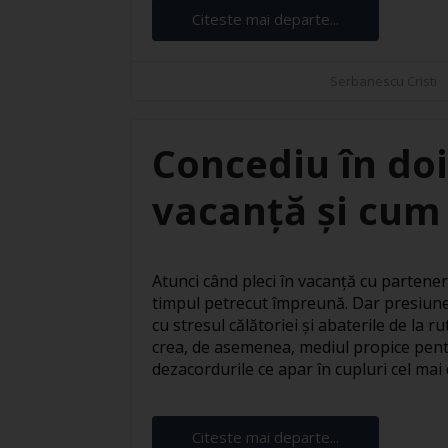
Citeste mai departe...
Serbanescu Cristi
Concediu în doi
vacanță și cum 
Atunci când pleci în vacanță cu partener
timpul petrecut împreună. Dar presiune
cu stresul călătoriei și abaterile de la 
crea, de asemenea, mediul propice pentr
dezacordurile ce apar în cupluri cel mai d
Citeste mai departe...