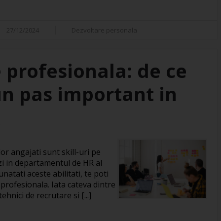
27/12/2024
Dezvoltare personala
 profesionala: de ce
un pas important in
R
or angajati sunt skill-uri pe
zi in departamentul de HR al
natati aceste abilitati, te poti
 profesionala. Iata cateva dintre
hnici de recrutare si [...]