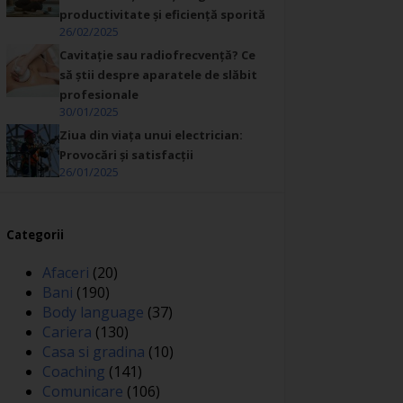
productivitate și eficiență sporită
26/02/2025
Cavitație sau radiofrecvență? Ce
să știi despre aparatele de slăbit
profesionale
30/01/2025
Ziua din viața unui electrician:
Provocări și satisfacții
26/01/2025
Categorii
Afaceri
(20)
Bani
(190)
Body language
(37)
Cariera
(130)
Casa si gradina
(10)
Coaching
(141)
Comunicare
(106)