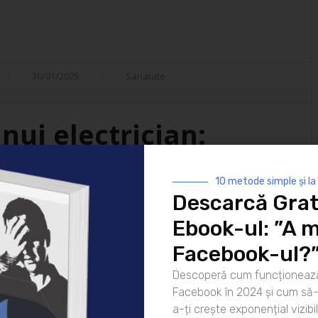
30/01/2025
Sanatate
nui electrician:
isfacții
10 metode simple și la
Descarcă Grat
i ai vieții moderne. De la
Ebook-ul: ”A m
 strălucească noaptea până la
atea lor este indispensabilă. Dar
Facebook-ul?
ui electrician? Hai să
Descoperă cum funcționează
rea pentru zi Ziua unui
Facebook în 2024 și cum să-l
că [...]
a-ți crește exponențial vizibil