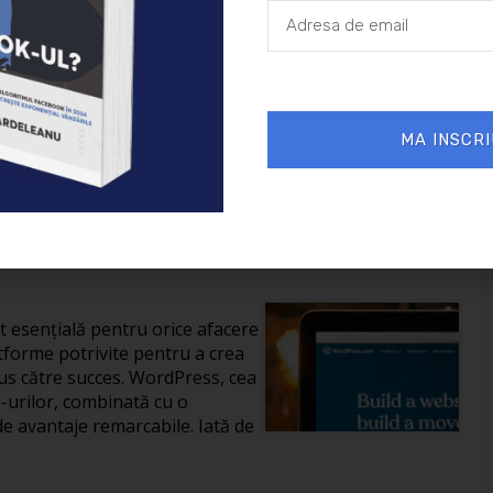
26/01/2025
Afaceri
MA INSCRI
reării unui site în
it esențială pentru orice afacere
tforme potrivite pentru a crea
us către succes. WordPress, cea
-urilor, combinată cu o
de avantaje remarcabile. Iată de