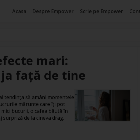
Acasa
Despre Empower
Scrie pe Empower
Con
efecte mari:
ja față de tine
, ai tendința să amâni momentele
ucrurile mărunte care îți pot
 mici bucurii, o cafea băută în
j surpriză de la cineva drag,