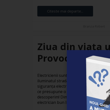
Citeste mai departe...
Branza Robert
Ziua din viața u
Provocări și sat
Electricienii sunt adevărați eroi invizibil
iluminatul stradal care face orașele să
siguranța electrică din locuințe, activit
ce presupune o zi obișnuită din viața un
descoperim! Dimineața devreme: Pregăti
electrician bun începe devreme. Cu o ceaș