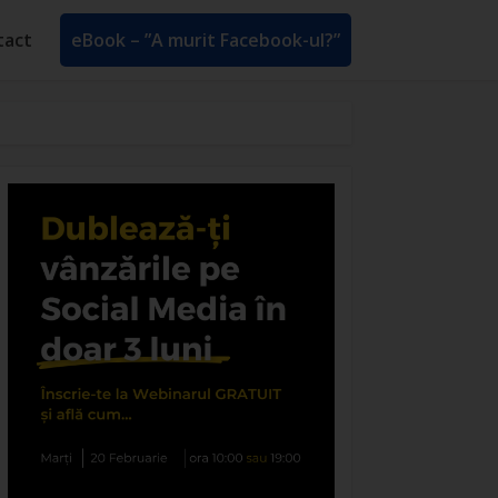
tact
eBook – ”A murit Facebook-ul?”