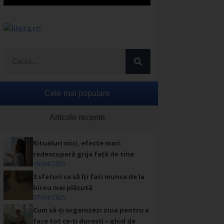
Cele mai populare
Articole recente
Ritualuri mici, efecte mari:
redescoperă grija față de tine
16/04/2025
3 sfaturi ca să îți faci munca de la
birou mai plăcută
07/04/2025
Cum să-ți organizezi ziua pentru a
face tot ce-ți dorești – ghid de