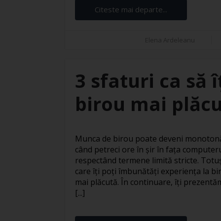
Citeste mai departe...
Elena Ardeleanu
3 sfaturi ca să 
birou mai plăc
Munca de birou poate deveni monotonă 
când petreci ore în șir în fața computer
respectând termene limită stricte. Totuși
care îți poți îmbunătăți experiența la bi
mai plăcută. În continuare, îți prezentăm
[...]