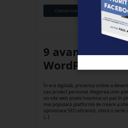
Citeste mai departe...
Elena Ardeleanu
9 avantaje ale c
WordPress
În era digitală, prezența online a deven
sau proiect personal. Alegerea unei pla
un site web poate însemna un pas în pl
mai populară platformă de creare a site
optimizare SEO eficientă, oferă o serie 
[...]