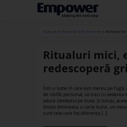
Acasa
»
Archives for
»
Archives for
»
Archives for
Ritualuri mici, 
redescoperă gri
Într-o lume în care ești mereu pe fugă
de răsfăț personal, să treci cu vederea l
aduce zâmbetul pe buze. Și totuși, acele
liniște dimineața, o carte bună, un mesa
sunt cele care fac diferența [...]