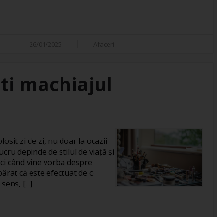
26/01/2025
Afaceri
ti machiajul
losit zi de zi, nu doar la ocazii
ucru depinde de stilul de viață și
unci când vine vorba despre
rat că este efectuat de o
ens, [...]