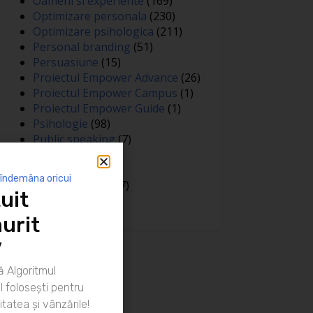
Oameni si experiente
(169)
Optimizare personala
(230)
Optimizare psihologica
(211)
Personal branding
(51)
Persuasiune
(15)
Proiectul Empower Advance
(26)
Proiectul Empower Campus
(1)
Proiectul Empower Guide
(1)
Psihologie
(98)
Public speaking
(7)
Relatii
(148)
Sanatate
(81)
 îndemâna oricui
Spiritualitate
(127)
uit
Training
(15)
urit
”
 Algoritmul
 folosești pentru
itatea și vânzările!