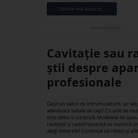
Citeste mai departe...
Elena Ardeleanu
Cavitație sau r
știi despre apar
profesionale
Deții un salon de înfrumusețare, iar ale
adevărată bătaie de cap? Cu atât de mul
este deloc o surpriză. Modelele de apar
cavitație și radiofrecvență se numără pr
alegi între ele? Continuă să citești și află 