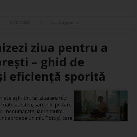
07/04/2025
Casa si gradina
izezi ziua pentru a
orești – ghid de
i eficiență sporită
 același ritm, iar ziua are nici
 toate acestea, sarcinile pe care
ri, nenumărate, iar în multe
 sunt aproape un mit. Totuși, care