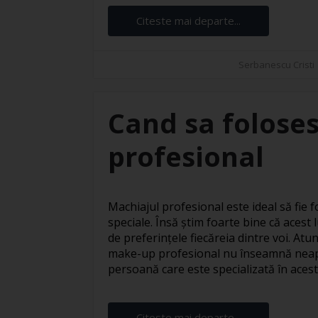
Citeste mai departe...
Serbanescu Cristi
Cand sa foloses
profesional
Machiajul profesional este ideal să fie fo
speciale. Însă știm foarte bine că acest l
de preferințele fiecăreia dintre voi. At
make-up profesional nu înseamnă neapă
persoană care este specializată în acest s
Citeste mai departe...