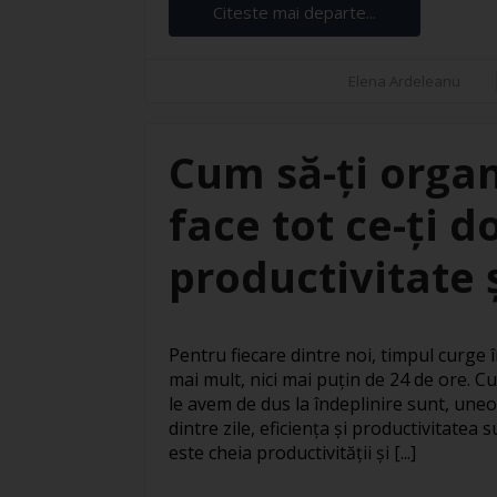
Citeste mai departe...
Elena Ardeleanu
Cum să-ți organ
face tot ce-ți d
productivitate ș
Pentru fiecare dintre noi, timpul curge în
mai mult, nici mai puțin de 24 de ore. Cu
le avem de dus la îndeplinire sunt, uneo
dintre zile, eficiența și productivitatea
este cheia productivității și [...]