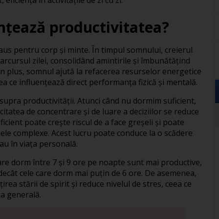
nțează productivitatea?
s pentru corp și minte. În timpul somnului, creierul
rcursul zilei, consolidând amintirile și îmbunătățind
În plus, somnul ajută la refacerea resurselor energetice
eea ce influențează direct performanța fizică și mentală.
supra productivității. Atunci când nu dormim suficient,
citatea de concentrare și de luare a deciziilor se reduce
cient poate crește riscul de a face greșeli și poate
ele complexe. Acest lucru poate conduce la o scădere
sau în viața personală.
re dorm între 7 și 9 ore pe noapte sunt mai productive,
decât cele care dorm mai puțin de 6 ore. De asemenea,
ea stării de spirit și reduce nivelul de stres, ceea ce
a generală.