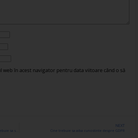
ul web în acest navigator pentru data viitoare când o să
NEXT
Cum se face actualizarea unei case de marcat? Ce trebuie sa stii?
Cine trebuie sa aiba cunostinte despre GDPR