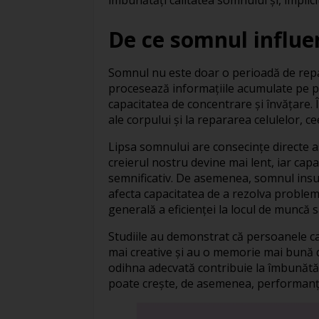
De ce somnul influe
Somnul nu este doar o perioadă de repau
procesează informațiile acumulate pe pa
capacitatea de concentrare și învățare. 
ale corpului și la repararea celulelor, c
Lipsa somnului are consecințe directe a
creierul nostru devine mai lent, iar capa
semnificativ. De asemenea, somnul insufi
afecta capacitatea de a rezolva problem
generală a eficienței la locul de muncă 
Studiile au demonstrat că persoanele ca
mai creative și au o memorie mai bună 
odihna adecvată contribuie la îmbunătățir
poate crește, de asemenea, performanț