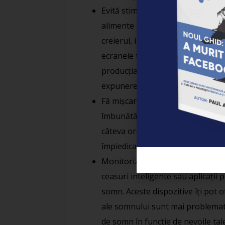
Evită stimulentele înainte de cul
alimente grele înainte de culcare
creierul, iar acest lucru face mai
ecranele telefoanelor sau ale co
producția de melatonină, hormonu
expunerea la aceste stimulente cu
Fă mișcare regulat: exercițiile fiz
îmbunătățirea calității somnului. C
câteva ore înainte de culcare, de
împiedica relaxarea.
Monitorizează-ți somnul: poți fol
ceasuri inteligente sau aplicații
somn. Aceste dispozitive îți pot 
ale somnului sunt mai problematic
de somn în funcție de nevoile tal