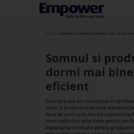
Acasa
»
Somnul si productivitatea: cum sa dormi m
Somnul si prod
dormi mai bine 
eficient
Somnul joacă un rol esențial în sănătat
somn și productivitate este adesea sub
lipsa de somn prin munca suplimentară 
somn odihnitor este cheia pentru perfo
importanța somnului pentru productivitat
îmbunătăți calitatea somnului și, implicit, 