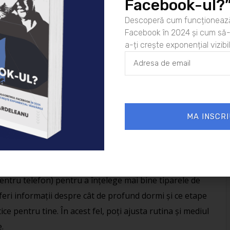
Facebook-ul?
care: consumul de cafea, băuturi energizante sau chiar
Descoperă cum funcționează
 poate afecta somnul. Cafeina și zaharurile stimulează
Facebook în 2024 și cum să-l
 greu să te relaxezi înainte de culcare. De asemenea,
a-ți crește exponențial vizibil
mputerelor emit lumină albastră, care interferează cu
l care reglează somnul. Este recomandat să îți limitezi
 cel puțin o oră înainte de a merge la culcare.
ice regulate pot ajuta la reducerea nivelului de stres și la
MA INSCRI
u toate acestea, evită activitățile fizice intense cu
oarece acestea pot crește nivelul de energie și pot
osi dispozitive de monitorizare a somnului (cum ar fi
 pentru telefon) pentru a înțelege mai bine tiparele de
oferi informații despre cât de profund dormi și ce etape
e pentru tine. În acest fel, poți ajusta rutina și mediul
e.