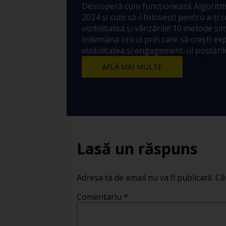
Descoperă cum funcționează Algoritm
2024 și cum să-l folosești pentru a-ți 
vizibilitatea și vânzările! 10 metode sim
îndemâna oricui prin care să crești ex
vizibilitatea și engagement-ul postărilo
AFLĂ MAI MULTE
Lasă un răspuns
Adresa ta de email nu va fi publicată.
Câ
Comentariu
*