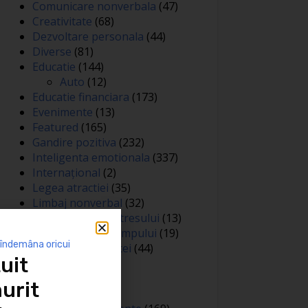
Comunicare nonverbala
(47)
Creativitate
(68)
Dezvoltare personala
(44)
Diverse
(81)
Educatie
(144)
Auto
(12)
Educatie financiara
(173)
Evenimente
(13)
Featured
(165)
Gandire pozitiva
(232)
Inteligenta emotionala
(337)
Internațional
(2)
Legea atractiei
(35)
Limbaj nonverbal
(32)
Managementul stresului
(13)
Managementul timpului
(19)
 îndemâna oricui
Metafore si scantei
(44)
uit
Motivare
(413)
Negociere
(3)
urit
Noutati
(426)