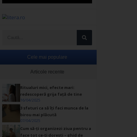
Cele mai populare
Articole recente
Ritualuri mici, efecte mari:
redescoperă grija față de tine
16/04/2025
3 sfaturi ca să îți faci munca de la
birou mai plăcută
07/04/2025
Cum să-ți organizezi ziua pentru a
face tot ce-ți dorești – ghid de