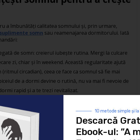
tru a îmbunătăți calitatea somnului și, prin urmare,
suplimente somn
sau reamenajarea dormitorului. Iată
mandări:
egată de somn: creierul iubește rutina. Mergi la culcare
iecare zi, chiar și în weekend. Această regularitate ajută
n (ritmul circadian), ceea ce face ca somnul să fie mai
iceiul de a dormi devine o rutină, nu va mai fi nevoie de
rmi rapid și a te trezi revitalizat.
mediul în care dormi influențează foarte mult calitatea
 este răcoros, întunecat și liniștit. Folosește draperii
10 metode simple și la
Descarcă Grat
 dacă este necesar, utilizează dopuri pentru urechi sau o
duce zgomotele externe. De asemenea, este important
Ebook-ul: ”A m
ă care să susțină corect gâtul și coloana vertebrală.