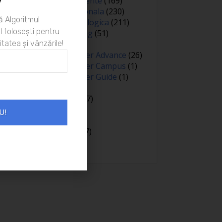
Oameni si experiente
(169)
”
Optimizare personala
(230)
 Algoritmul
Optimizare psihologica
(211)
 folosești pentru
Personal branding
(51)
itatea și vânzările!
Persuasiune
(15)
Proiectul Empower Advance
(26)
Proiectul Empower Campus
(1)
Proiectul Empower Guide
(1)
Psihologie
(98)
Public speaking
(7)
Relatii
(148)
U!
Sanatate
(81)
Spiritualitate
(127)
Training
(15)