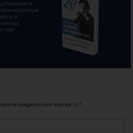
ul Facebook în
crește exponențial
ple și la
ponențial
r tale.
mpurile obligatorii sunt marcate cu
*