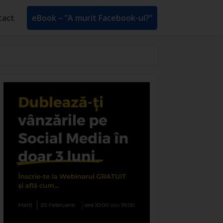
tact
eBook – ”A murit Facebook-ul?”