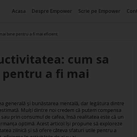
Acasa
Despre Empower
Scrie pe Empower
Con
ai bine pentru a fi mai eficient
uctivitatea: cum sa
pentru a fi mai
ea generală și bunăstarea mentală, dar legătura dintre
estimată. Mulți dintre noi credem că putem compensa
sau prin consumul de cafea, însă realitatea este că un
rmanța optimă. Acest articol își propune să exploreze
ea zilnică și să ofere câteva sfaturi utile pentru a
eficiența în activitățile de zi cu zi.