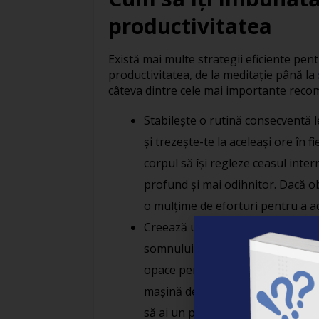
productivitatea
Există mai multe strategii eficiente pen
productivitatea, de la meditație până la
câteva dintre cele mai importante reco
Stabilește o rutină consecventă l
și trezește-te la aceleași ore în f
corpul să își regleze ceasul inter
profund și mai odihnitor. Dacă ob
o mulțime de eforturi pentru a ado
Creează un mediu ideal de somn: 
somnului. Asigură-te că dormitorul
opace pentru a bloca lumina, iar
mașină de sunet alb pentru a re
să ai un pat confortabil și o pern