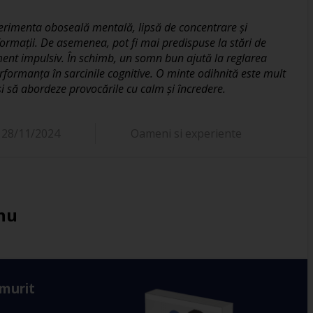
erimenta oboseală mentală, lipsă de concentrare și
formații. De asemenea, pot fi mai predispuse la stări de
ment impulsiv. În schimb, un somn bun ajută la reglarea
erformanța în sarcinile cognitive. O minte odihnită este mult
și să abordeze provocările cu calm și încredere.
28/11/2024
Oameni si experiente
nu
 murit