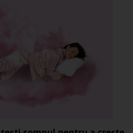
țești somnul pentru a crește