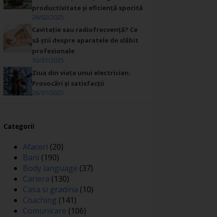
productivitate și eficiență sporită
26/02/2025
Cavitație sau radiofrecvență? Ce
să știi despre aparatele de slăbit
profesionale
30/01/2025
Ziua din viața unui electrician:
Provocări și satisfacții
26/01/2025
Categorii
Afaceri
(20)
Bani
(190)
Body language
(37)
Cariera
(130)
Casa si gradina
(10)
Coaching
(141)
Comunicare
(106)