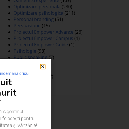
Oameni si experiente
(169)
Optimizare personala
(230)
Optimizare psihologica
(211)
Personal branding
(51)
Persuasiune
(15)
Proiectul Empower Advance
(26)
Proiectul Empower Campus
(1)
Proiectul Empower Guide
(1)
Psihologie
(98)
Public speaking
(7)
Relatii
(148)
Sanatate
(81)
 îndemâna oricui
Spiritualitate
(127)
uit
Training
(15)
urit
”
 Algoritmul
 folosești pentru
itatea și vânzările!