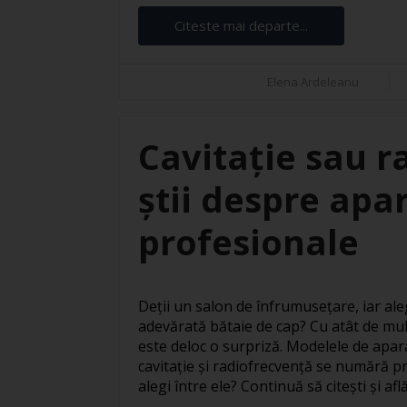
Citeste mai departe...
Elena Ardeleanu
Cavitație sau r
știi despre apar
profesionale
Deții un salon de înfrumusețare, iar ale
adevărată bătaie de cap? Cu atât de mul
este deloc o surpriză. Modelele de apar
cavitație și radiofrecvență se numără pr
alegi între ele? Continuă să citești și află 