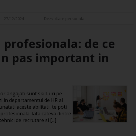
27/12/2024
Dezvoltare personala
 profesionala: de ce
un pas important in
R
or angajati sunt skill-uri pe
zi in departamentul de HR al
natati aceste abilitati, te poti
 profesionala. Iata cateva dintre
hnici de recrutare si [...]