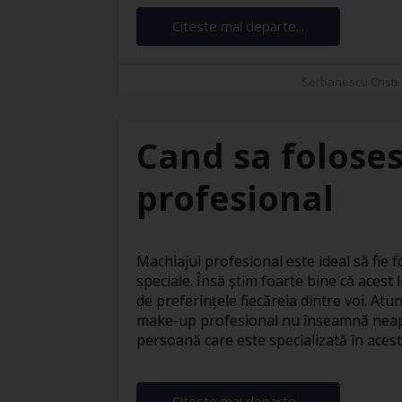
Citeste mai departe...
Serbanescu Cristi
Cand sa foloses
profesional
Machiajul profesional este ideal să fie fo
speciale. Însă știm foarte bine că acest l
de preferințele fiecăreia dintre voi. At
make-up profesional nu înseamnă neapă
persoană care este specializată în acest s
Citeste mai departe...