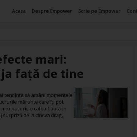
Acasa
Despre Empower
Scrie pe Empower
Con
efecte mari:
ja față de tine
, ai tendința să amâni momentele
ucrurile mărunte care îți pot
 mici bucurii, o cafea băută în
j surpriză de la cineva drag,