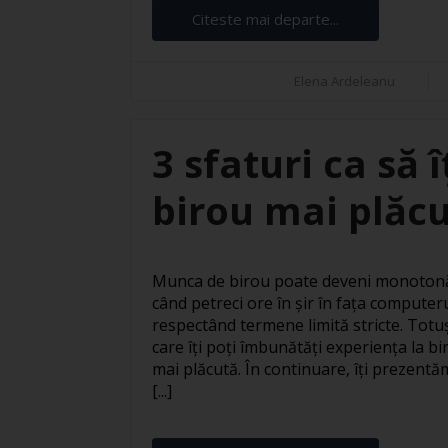
Citeste mai departe...
Elena Ardeleanu
3 sfaturi ca să 
birou mai plăc
Munca de birou poate deveni monotonă 
când petreci ore în șir în fața computer
respectând termene limită stricte. Totuși
care îți poți îmbunătăți experiența la bi
mai plăcută. În continuare, îți prezentăm
[...]