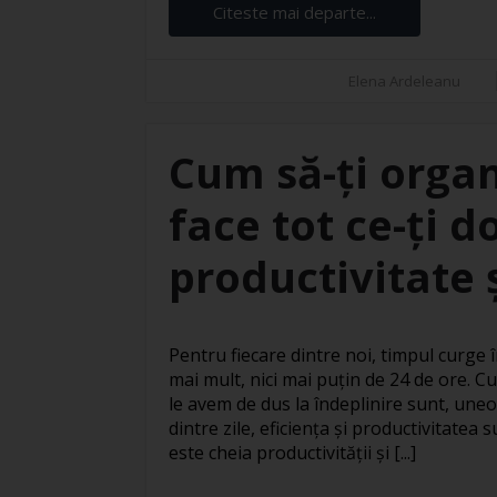
Citeste mai departe...
Elena Ardeleanu
Cum să-ți organ
face tot ce-ți d
productivitate ș
Pentru fiecare dintre noi, timpul curge în
mai mult, nici mai puțin de 24 de ore. Cu
le avem de dus la îndeplinire sunt, uneo
dintre zile, eficiența și productivitatea
este cheia productivității și [...]