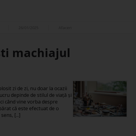
26/01/2025
Afaceri
ti machiajul
losit zi de zi, nu doar la ocazii
ucru depinde de stilul de viață și
unci când vine vorba despre
rat că este efectuat de o
ens, [...]