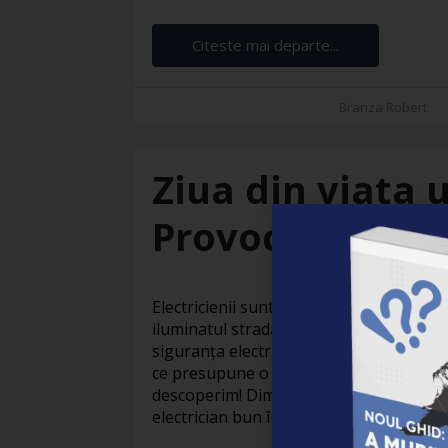
Citeste mai departe...
Branza Robert
Ziua din viața u
Provocări și sat
Electricienii sunt adevărați eroi invizibil
iluminatul stradal care face orașele să
siguranța electrică din locuințe, activit
ce presupune o zi obișnuită din viața un
descoperim! Dimineața devreme: Pregăti
electrician bun începe devreme. Cu o ceaș