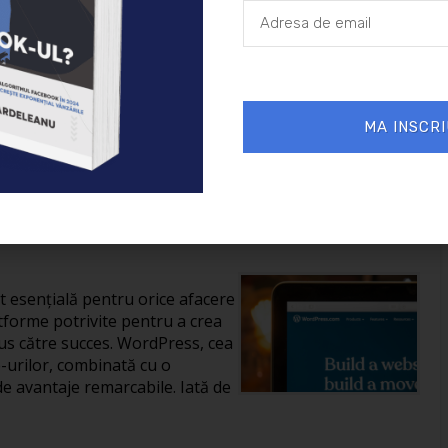
26/01/2025
Afaceri
MA INSCRI
reării unui site în
it esențială pentru orice afacere
tforme potrivite pentru a crea
us către succes. WordPress, cea
-urilor, combinată cu o
de avantaje remarcabile. Iată de