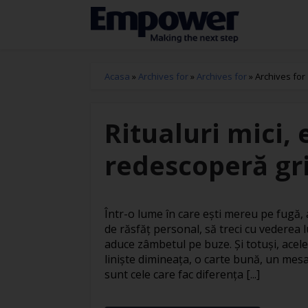
Acasa
»
Archives for
»
Archives for
»
Archives for
Ritualuri mici, 
redescoperă gri
Într-o lume în care ești mereu pe fugă
de răsfăț personal, să treci cu vederea l
aduce zâmbetul pe buze. Și totuși, acele
liniște dimineața, o carte bună, un mesa
sunt cele care fac diferența [...]