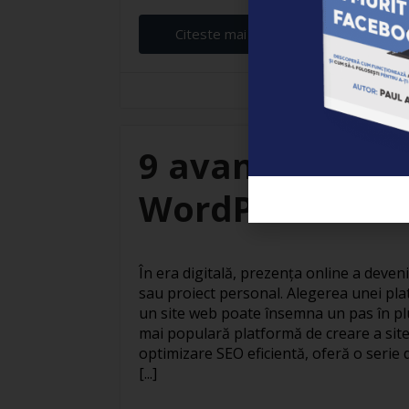
Citeste mai departe...
Elena Ardeleanu
9 avantaje ale c
WordPress
În era digitală, prezența online a deven
sau proiect personal. Alegerea unei pla
un site web poate însemna un pas în pl
mai populară platformă de creare a site
optimizare SEO eficientă, oferă o serie 
[...]