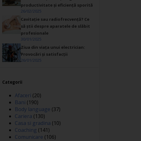
productivitate și eficiență sporită
26/02/2025
Cavitație sau radiofrecvență? Ce
să știi despre aparatele de slăbit
profesionale
30/01/2025
Ziua din viața unui electrician:
Provocări și satisfacții
26/01/2025
Categorii
Afaceri
(20)
Bani
(190)
Body language
(37)
Cariera
(130)
Casa si gradina
(10)
Coaching
(141)
Comunicare
(106)