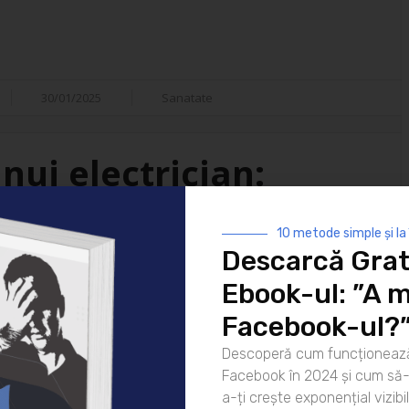
30/01/2025
Sanatate
nui electrician:
isfacții
10 metode simple și la
Descarcă Grat
i ai vieții moderne. De la
Ebook-ul: ”A m
 strălucească noaptea până la
atea lor este indispensabilă. Dar
Facebook-ul?
ui electrician? Hai să
Descoperă cum funcționează
rea pentru zi Ziua unui
Facebook în 2024 și cum să-l
că [...]
a-ți crește exponențial vizibil