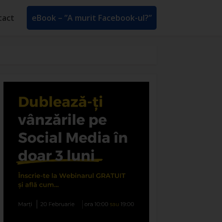
tact
eBook – ”A murit Facebook-ul?”