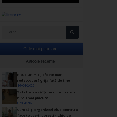
Cele mai populare
Articole recente
Ritualuri mici, efecte mari:
redescoperă grija față de tine
16/04/2025
3 sfaturi ca să îți faci munca de la
birou mai plăcută
07/04/2025
Cum să-ți organizezi ziua pentru a
face tot ce-ți dorești – ghid de