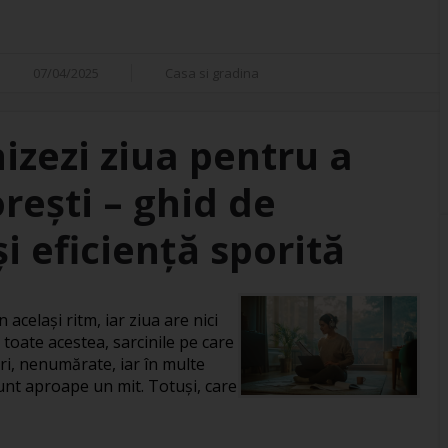
07/04/2025
Casa si gradina
izezi ziua pentru a
orești – ghid de
i eficiență sporită
 același ritm, iar ziua are nici
 toate acestea, sarcinile pe care
ri, nenumărate, iar în multe
 sunt aproape un mit. Totuși, care