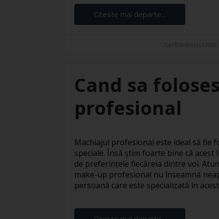
Citeste mai departe...
Serbanescu Cristi
Cand sa foloses
profesional
Machiajul profesional este ideal să fie fo
speciale. Însă știm foarte bine că acest l
de preferințele fiecăreia dintre voi. At
make-up profesional nu înseamnă neapă
persoană care este specializată în acest s
Citeste mai departe...