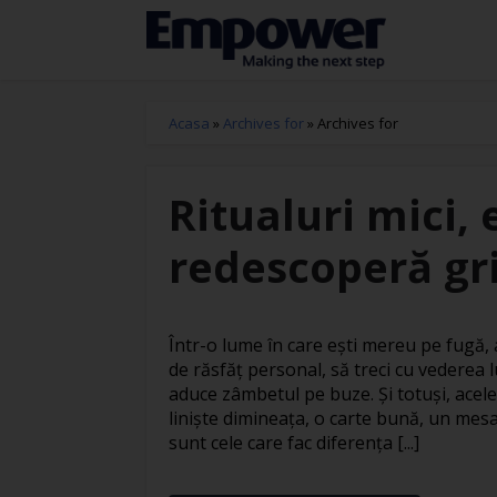
Acasa
»
Archives for
»
Archives for
Ritualuri mici, 
redescoperă gri
Într-o lume în care ești mereu pe fugă
de răsfăț personal, să treci cu vederea l
aduce zâmbetul pe buze. Și totuși, acele
liniște dimineața, o carte bună, un mesa
sunt cele care fac diferența [...]