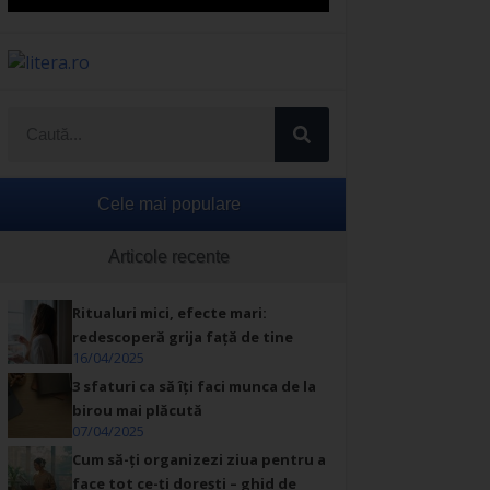
Cele mai populare
Articole recente
Ritualuri mici, efecte mari:
redescoperă grija față de tine
16/04/2025
3 sfaturi ca să îți faci munca de la
birou mai plăcută
07/04/2025
Cum să-ți organizezi ziua pentru a
face tot ce-ți dorești – ghid de