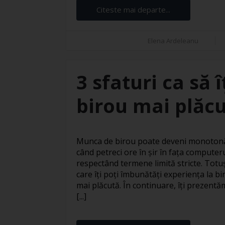
Citeste mai departe...
Elena Ardeleanu
3 sfaturi ca să 
birou mai plăc
Munca de birou poate deveni monotonă 
când petreci ore în șir în fața computer
respectând termene limită stricte. Totuși
care îți poți îmbunătăți experiența la bi
mai plăcută. În continuare, îți prezentăm
[...]