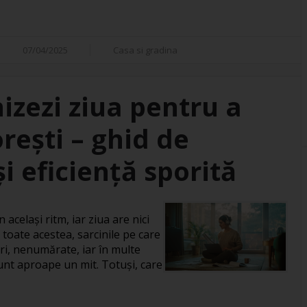
07/04/2025
Casa si gradina
izezi ziua pentru a
orești – ghid de
i eficiență sporită
 același ritm, iar ziua are nici
 toate acestea, sarcinile pe care
ri, nenumărate, iar în multe
 sunt aproape un mit. Totuși, care