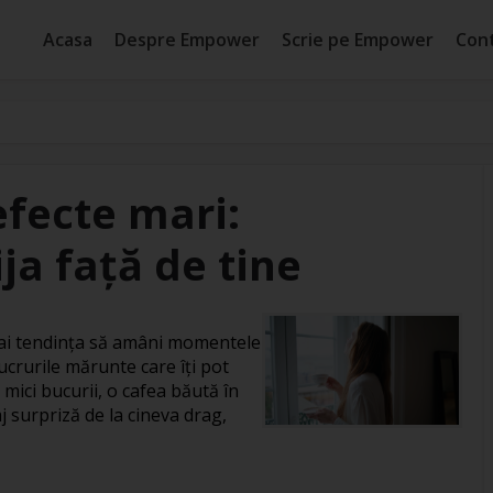
Acasa
Despre Empower
Scrie pe Empower
Con
efecte mari:
ja față de tine
, ai tendința să amâni momentele
ucrurile mărunte care îți pot
 mici bucurii, o cafea băută în
j surpriză de la cineva drag,