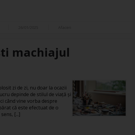
26/01/2025
Afaceri
ti machiajul
losit zi de zi, nu doar la ocazii
ucru depinde de stilul de viață și
unci când vine vorba despre
rat că este efectuat de o
ens, [...]