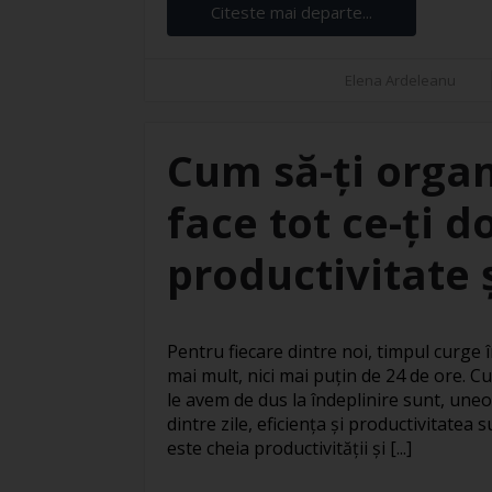
Citeste mai departe...
Elena Ardeleanu
Cum să-ți organ
face tot ce-ți d
productivitate ș
Pentru fiecare dintre noi, timpul curge în
mai mult, nici mai puțin de 24 de ore. Cu
le avem de dus la îndeplinire sunt, uneo
dintre zile, eficiența și productivitatea
este cheia productivității și [...]