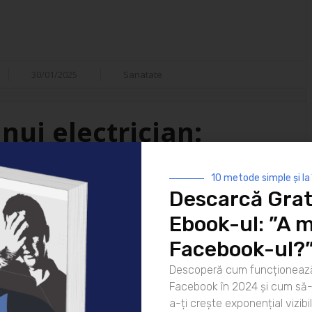
30/01/2025
Sanatate
nui electrician:
isfacții
10 metode simple și la
Descarcă Grat
i ai vieții moderne. De la
Ebook-ul: ”A m
 strălucească noaptea până la
atea lor este indispensabilă. Dar
Facebook-ul?
ui electrician? Hai să
Descoperă cum funcționează
rea pentru zi Ziua unui
Facebook în 2024 și cum să-l
că [...]
a-ți crește exponențial vizibil