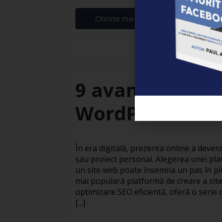
Citeste mai departe...
Elena Ardeleanu
9 avantaje ale c
WordPress
În era digitală, prezența online a deven
sau proiect personal. Alegerea unei pla
un site web poate însemna un pas în pl
mai populară platformă de creare a site
optimizare SEO eficientă, oferă o serie 
[...]