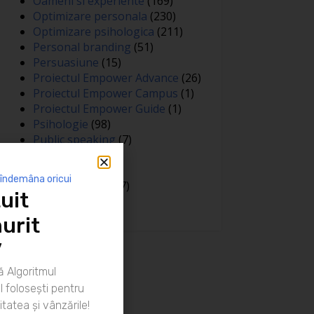
Oameni si experiente
(169)
Optimizare personala
(230)
Optimizare psihologica
(211)
Personal branding
(51)
Persuasiune
(15)
Proiectul Empower Advance
(26)
Proiectul Empower Campus
(1)
Proiectul Empower Guide
(1)
Psihologie
(98)
Public speaking
(7)
Relatii
(148)
Sanatate
(81)
 îndemâna oricui
Spiritualitate
(127)
uit
Training
(15)
urit
”
 Algoritmul
 folosești pentru
itatea și vânzările!