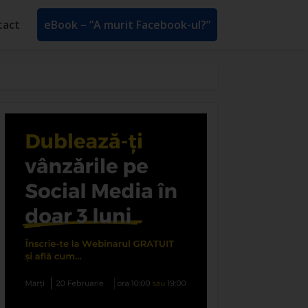
tact
eBook – ”A murit Facebook-ul?”