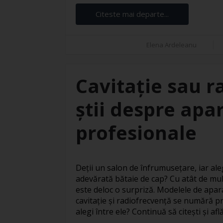
Citeste mai departe...
Elena Ardeleanu
Cavitație sau r
știi despre apar
profesionale
Deții un salon de înfrumusețare, iar ale
adevărată bătaie de cap? Cu atât de mul
este deloc o surpriză. Modelele de apar
cavitație și radiofrecvență se numără pr
alegi între ele? Continuă să citești și află 