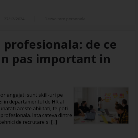
27/12/2024
Dezvoltare personala
 profesionala: de ce
un pas important in
R
or angajati sunt skill-uri pe
zi in departamentul de HR al
natati aceste abilitati, te poti
 profesionala. Iata cateva dintre
hnici de recrutare si [...]