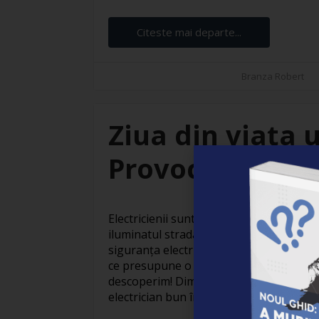
Citeste mai departe...
Branza Robert
Ziua din viața u
Provocări și sat
Electricienii sunt adevărați eroi invizibil
iluminatul stradal care face orașele să
siguranța electrică din locuințe, activit
ce presupune o zi obișnuită din viața un
descoperim! Dimineața devreme: Pregăti
electrician bun începe devreme. Cu o ceaș