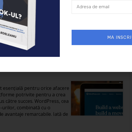
26/01/2025
Afaceri
MA INSCRI
reării unui site în
it esențială pentru orice afacere
tforme potrivite pentru a crea
us către succes. WordPress, cea
-urilor, combinată cu o
de avantaje remarcabile. Iată de