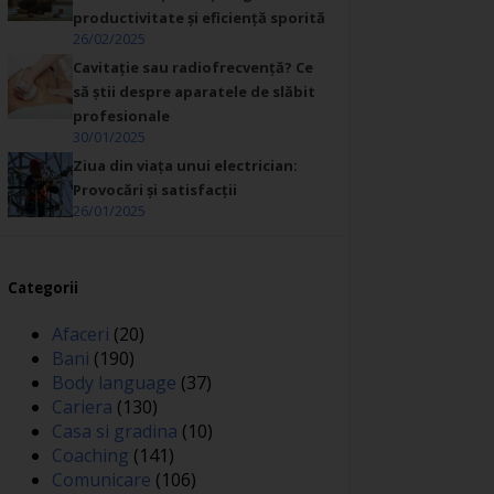
productivitate și eficiență sporită
26/02/2025
Cavitație sau radiofrecvență? Ce
să știi despre aparatele de slăbit
profesionale
30/01/2025
Ziua din viața unui electrician:
Provocări și satisfacții
26/01/2025
Categorii
Afaceri
(20)
Bani
(190)
Body language
(37)
Cariera
(130)
Casa si gradina
(10)
Coaching
(141)
Comunicare
(106)