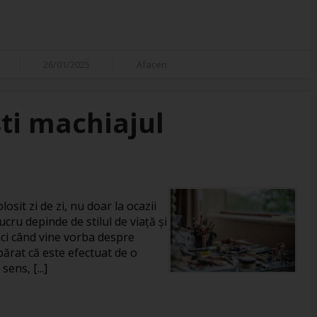
26/01/2025
Afaceri
ti machiajul
losit zi de zi, nu doar la ocazii
ucru depinde de stilul de viață și
unci când vine vorba despre
rat că este efectuat de o
ens, [...]