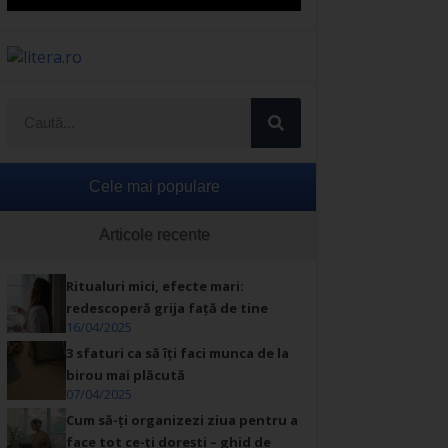
Cele mai populare
Articole recente
Ritualuri mici, efecte mari:
redescoperă grija față de tine
16/04/2025
3 sfaturi ca să îți faci munca de la
birou mai plăcută
07/04/2025
Cum să-ți organizezi ziua pentru a
face tot ce-ți dorești – ghid de