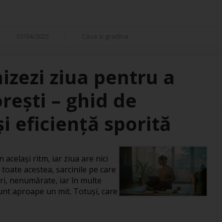
07/04/2025
Casa si gradina
izezi ziua pentru a
orești – ghid de
i eficiență sporită
 același ritm, iar ziua are nici
 toate acestea, sarcinile pe care
ri, nenumărate, iar în multe
 sunt aproape un mit. Totuși, care