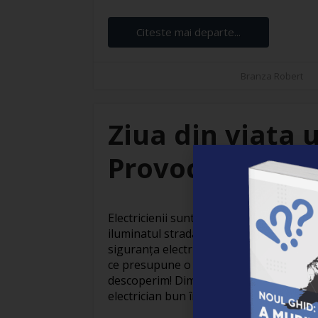
Citeste mai departe...
Branza Robert
Ziua din viața u
Provocări și sat
Electricienii sunt adevărați eroi invizibil
iluminatul stradal care face orașele să
siguranța electrică din locuințe, activit
ce presupune o zi obișnuită din viața un
descoperim! Dimineața devreme: Pregăti
electrician bun începe devreme. Cu o ceaș