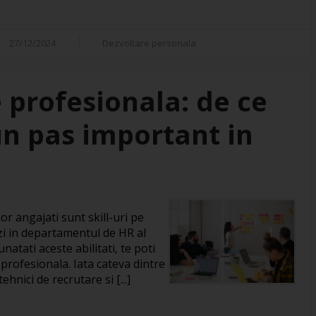
27/12/2024
Dezvoltare personala
 profesionala: de ce
un pas important in
R
or angajati sunt skill-uri pe
zi in departamentul de HR al
natati aceste abilitati, te poti
 profesionala. Iata cateva dintre
hnici de recrutare si [...]