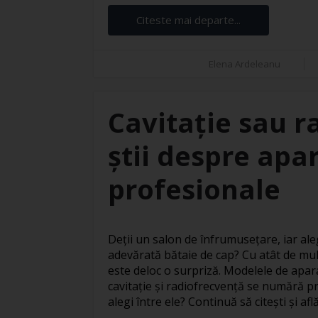
Citeste mai departe...
Elena Ardeleanu
Cavitație sau r
știi despre apar
profesionale
Deții un salon de înfrumusețare, iar ale
adevărată bătaie de cap? Cu atât de mul
este deloc o surpriză. Modelele de apar
cavitație și radiofrecvență se numără pr
alegi între ele? Continuă să citești și află 