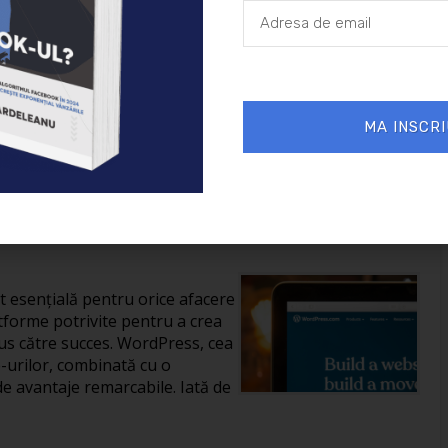
26/01/2025
Afaceri
MA INSCRI
reării unui site în
it esențială pentru orice afacere
tforme potrivite pentru a crea
us către succes. WordPress, cea
-urilor, combinată cu o
de avantaje remarcabile. Iată de