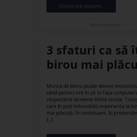
Citeste mai departe...
Elena Ardeleanu
3 sfaturi ca să 
birou mai plăc
Munca de birou poate deveni monotonă 
când petreci ore în șir în fața computer
respectând termene limită stricte. Totuși
care îți poți îmbunătăți experiența la bi
mai plăcută. În continuare, îți prezentăm
[...]