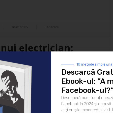
30/01/2025
Sanatate
nui electrician:
isfacții
10 metode simple și la
Descarcă Grat
i ai vieții moderne. De la
Ebook-ul: ”A m
 strălucească noaptea până la
atea lor este indispensabilă. Dar
Facebook-ul?
ui electrician? Hai să
Descoperă cum funcționează
rea pentru zi Ziua unui
Facebook în 2024 și cum să-l
că [...]
a-ți crește exponențial vizibil