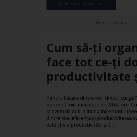
Citeste mai departe...
Elena Ardeleanu
Cum să-ți organ
face tot ce-ți d
productivitate ș
Pentru fiecare dintre noi, timpul curge în
mai mult, nici mai puțin de 24 de ore. Cu
le avem de dus la îndeplinire sunt, uneo
dintre zile, eficiența și productivitatea
este cheia productivității și [...]