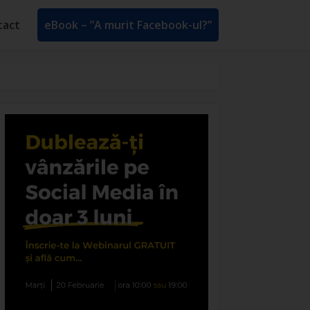
tact
eBook – ”A murit Facebook-ul?”