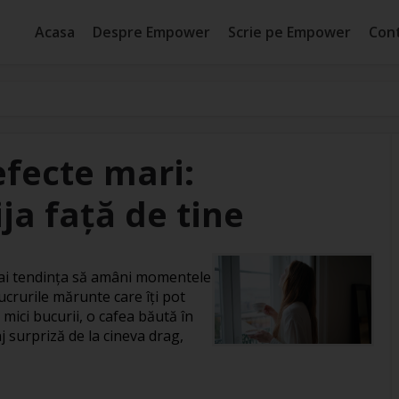
Acasa
Despre Empower
Scrie pe Empower
Con
efecte mari:
ja față de tine
, ai tendința să amâni momentele
ucrurile mărunte care îți pot
 mici bucurii, o cafea băută în
j surpriză de la cineva drag,