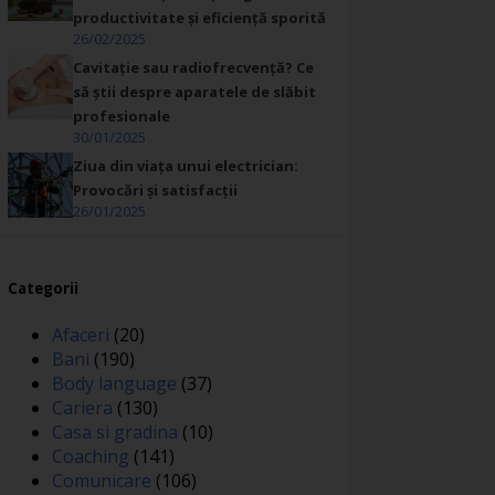
productivitate și eficiență sporită
26/02/2025
Cavitație sau radiofrecvență? Ce
să știi despre aparatele de slăbit
profesionale
30/01/2025
Ziua din viața unui electrician:
Provocări și satisfacții
26/01/2025
Categorii
Afaceri
(20)
Bani
(190)
Body language
(37)
Cariera
(130)
Casa si gradina
(10)
Coaching
(141)
Comunicare
(106)