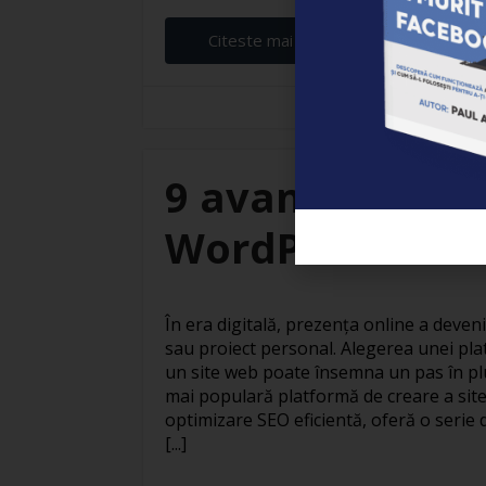
Citeste mai departe...
Elena Ardeleanu
9 avantaje ale c
WordPress
În era digitală, prezența online a deven
sau proiect personal. Alegerea unei pla
un site web poate însemna un pas în pl
mai populară platformă de creare a site
optimizare SEO eficientă, oferă o serie 
[...]