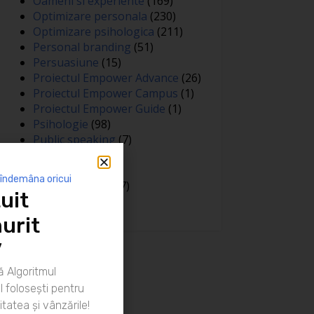
Oameni si experiente
(169)
Optimizare personala
(230)
Optimizare psihologica
(211)
Personal branding
(51)
Persuasiune
(15)
Proiectul Empower Advance
(26)
Proiectul Empower Campus
(1)
Proiectul Empower Guide
(1)
Psihologie
(98)
Public speaking
(7)
Relatii
(148)
Sanatate
(81)
 îndemâna oricui
Spiritualitate
(127)
uit
Training
(15)
urit
”
 Algoritmul
 folosești pentru
itatea și vânzările!