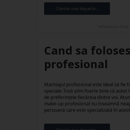
Citeste mai departe...
Serbanescu Cristi
Cand sa foloses
profesional
Machiajul profesional este ideal să fie fo
speciale. Însă știm foarte bine că acest l
de preferințele fiecăreia dintre voi. At
make-up profesional nu înseamnă neapă
persoană care este specializată în acest s
Citeste mai departe...