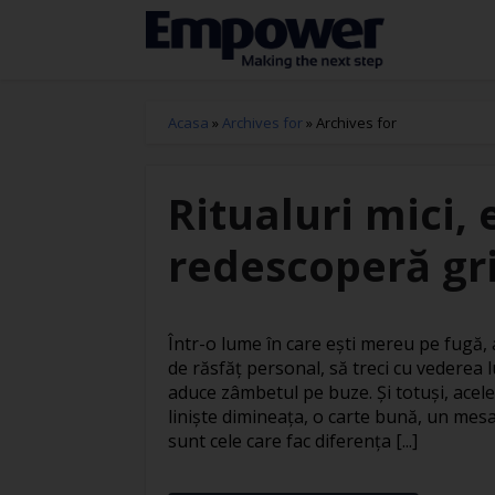
Acasa
»
Archives for
»
Archives for
Ritualuri mici, 
redescoperă gri
Într-o lume în care ești mereu pe fugă
de răsfăț personal, să treci cu vederea l
aduce zâmbetul pe buze. Și totuși, acele
liniște dimineața, o carte bună, un mesa
sunt cele care fac diferența [...]