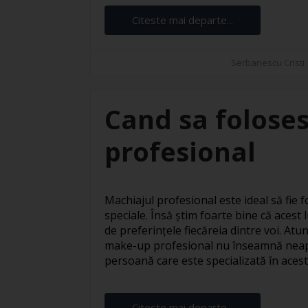
Citeste mai departe...
Serbanescu Cristi
Cand sa foloses
profesional
Machiajul profesional este ideal să fie fo
speciale. Însă știm foarte bine că acest l
de preferințele fiecăreia dintre voi. At
make-up profesional nu înseamnă neapă
persoană care este specializată în acest s
Citeste mai departe...