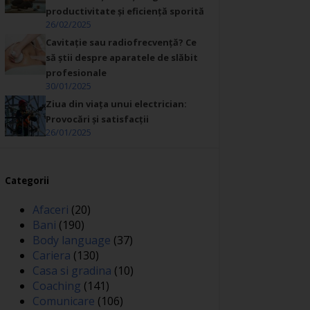
productivitate și eficiență sporită
26/02/2025
Cavitație sau radiofrecvență? Ce
să știi despre aparatele de slăbit
profesionale
30/01/2025
Ziua din viața unui electrician:
Provocări și satisfacții
26/01/2025
Categorii
Afaceri
(20)
Bani
(190)
Body language
(37)
Cariera
(130)
Casa si gradina
(10)
Coaching
(141)
Comunicare
(106)