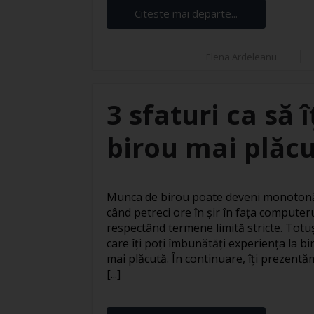
Citeste mai departe...
Elena Ardeleanu
3 sfaturi ca să 
birou mai plăc
Munca de birou poate deveni monotonă 
când petreci ore în șir în fața computer
respectând termene limită stricte. Totuși
care îți poți îmbunătăți experiența la bi
mai plăcută. În continuare, îți prezentăm
[...]