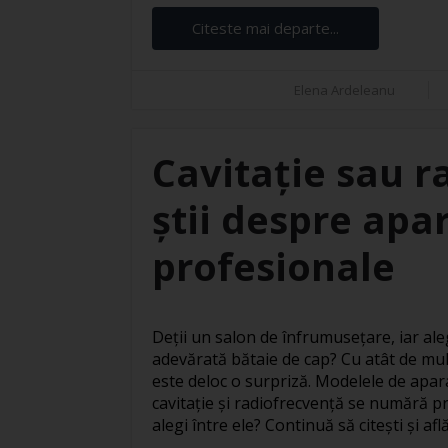
Citeste mai departe...
Elena Ardeleanu
Cavitație sau r
știi despre apar
profesionale
Deții un salon de înfrumusețare, iar ale
adevărată bătaie de cap? Cu atât de mul
este deloc o surpriză. Modelele de apar
cavitație și radiofrecvență se numără pr
alegi între ele? Continuă să citești și află 