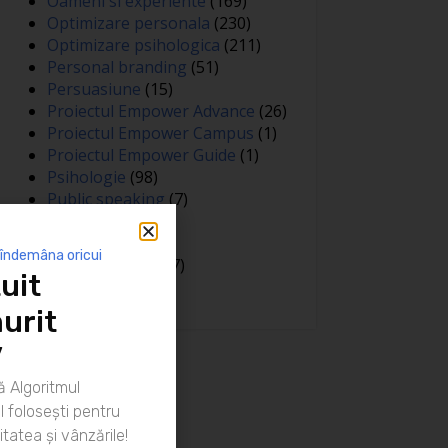
Oameni si experiente
(169)
Optimizare personala
(230)
Optimizare psihologica
(211)
Personal branding
(51)
Persuasiune
(15)
Proiectul Empower Advance
(26)
Proiectul Empower Campus
(1)
Proiectul Empower Guide
(1)
Psihologie
(98)
Public speaking
(7)
Relatii
(148)
Sanatate
(81)
 îndemâna oricui
Spiritualitate
(127)
uit
Training
(15)
urit
”
 Algoritmul
 folosești pentru
itatea și vânzările!