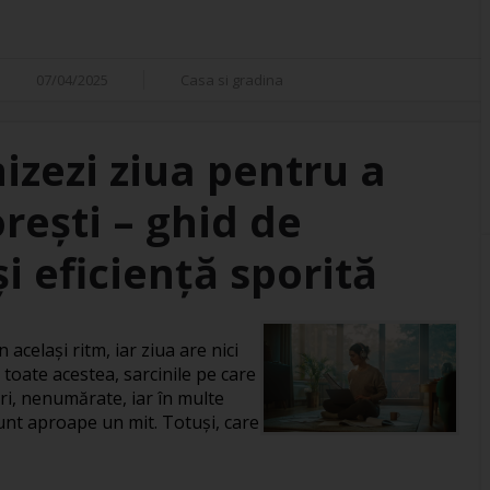
07/04/2025
Casa si gradina
izezi ziua pentru a
orești – ghid de
i eficiență sporită
 același ritm, iar ziua are nici
 toate acestea, sarcinile pe care
ri, nenumărate, iar în multe
 sunt aproape un mit. Totuși, care