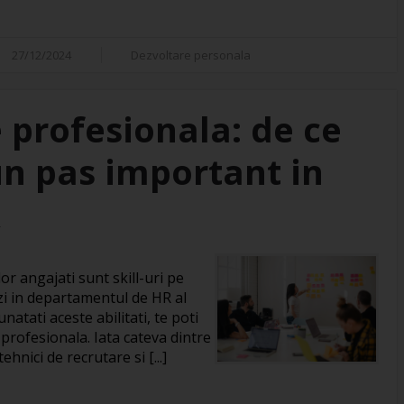
27/12/2024
Dezvoltare personala
 profesionala: de ce
un pas important in
R
or angajati sunt skill-uri pe
zi in departamentul de HR al
natati aceste abilitati, te poti
 profesionala. Iata cateva dintre
hnici de recrutare si [...]