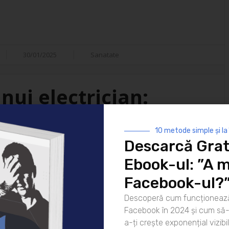
30/01/2025
Sanatate
nui electrician:
isfacții
10 metode simple și la
Descarcă Grat
i ai vieții moderne. De la
Ebook-ul: ”A m
 strălucească noaptea până la
atea lor este indispensabilă. Dar
Facebook-ul?
ui electrician? Hai să
Descoperă cum funcționează
rea pentru zi Ziua unui
Facebook în 2024 și cum să-l
că [...]
a-ți crește exponențial vizibil