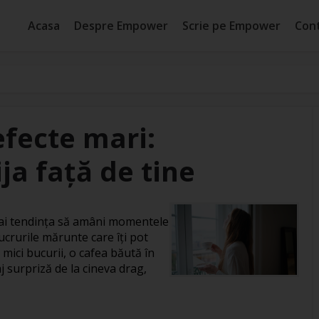
Acasa
Despre Empower
Scrie pe Empower
Con
efecte mari:
ja față de tine
, ai tendința să amâni momentele
ucrurile mărunte care îți pot
 mici bucurii, o cafea băută în
j surpriză de la cineva drag,