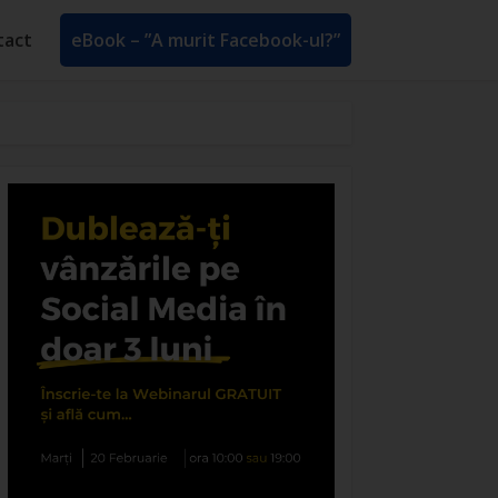
tact
eBook – ”A murit Facebook-ul?”