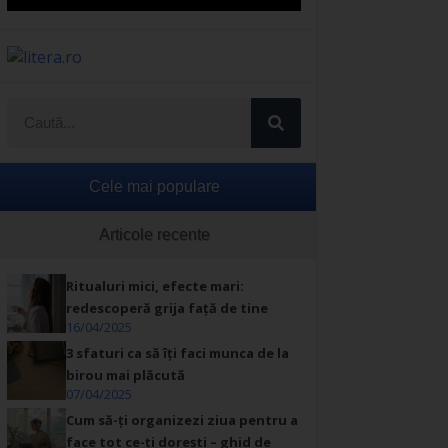
Cele mai populare
Articole recente
Ritualuri mici, efecte mari:
redescoperă grija față de tine
16/04/2025
3 sfaturi ca să îți faci munca de la
birou mai plăcută
07/04/2025
Cum să-ți organizezi ziua pentru a
face tot ce-ți dorești – ghid de