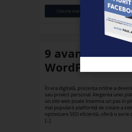
Citeste mai departe...
Elena Ardeleanu
9 avantaje ale c
WordPress
În era digitală, prezența online a deven
sau proiect personal. Alegerea unei pla
un site web poate însemna un pas în pl
mai populară platformă de creare a site
optimizare SEO eficientă, oferă o serie 
[...]