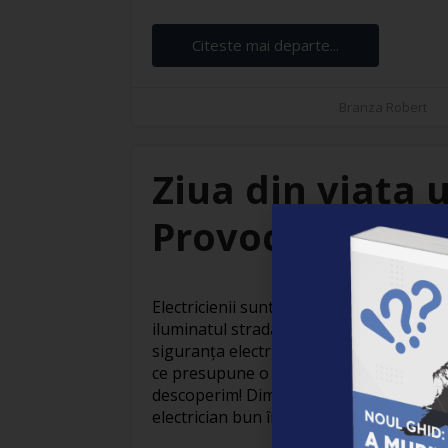
Citeste mai departe...
Branza Robert
Ziua din viața u
Provocări și sat
Electricienii sunt adevărați eroi invizibil
iluminatul stradal care face orașele să
siguranța electrică din locuințe, activit
ce presupune o zi obișnuită din viața un
descoperim! Dimineața devreme: Pregăti
electrician bun începe devreme. Cu o ceaș