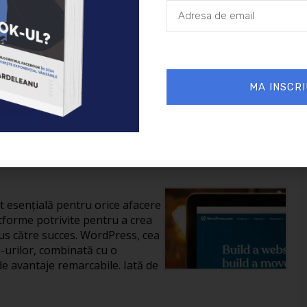
26/01/2025
Afaceri
MA INSCRI
reării unui site în
it esențială pentru orice afacere
tforme potrivite pentru a crea
us către succes. WordPress, cea
-urilor, combinată cu o
de avantaje remarcabile. Iată de