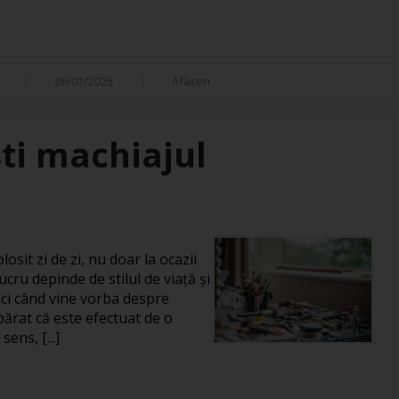
26/01/2025
Afaceri
ti machiajul
losit zi de zi, nu doar la ocazii
ucru depinde de stilul de viață și
unci când vine vorba despre
rat că este efectuat de o
ens, [...]