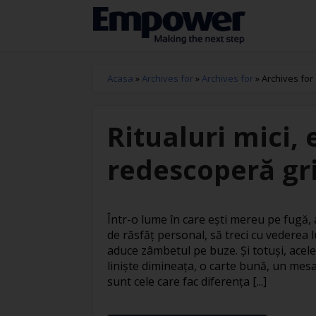
Acasa
»
Archives for
»
Archives for
»
Archives for
Ritualuri mici, 
redescoperă gri
Într-o lume în care ești mereu pe fugă
de răsfăț personal, să treci cu vederea l
aduce zâmbetul pe buze. Și totuși, acele
liniște dimineața, o carte bună, un mesa
sunt cele care fac diferența [...]