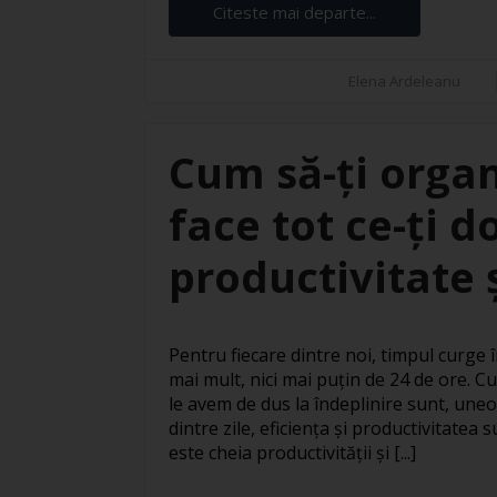
Citeste mai departe...
Elena Ardeleanu
Cum să-ți organ
face tot ce-ți d
productivitate ș
Pentru fiecare dintre noi, timpul curge în
mai mult, nici mai puțin de 24 de ore. Cu
le avem de dus la îndeplinire sunt, uneo
dintre zile, eficiența și productivitatea
este cheia productivității și [...]