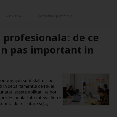
27/12/2024
Dezvoltare personala
 profesionala: de ce
un pas important in
R
or angajati sunt skill-uri pe
zi in departamentul de HR al
natati aceste abilitati, te poti
 profesionala. Iata cateva dintre
hnici de recrutare si [...]