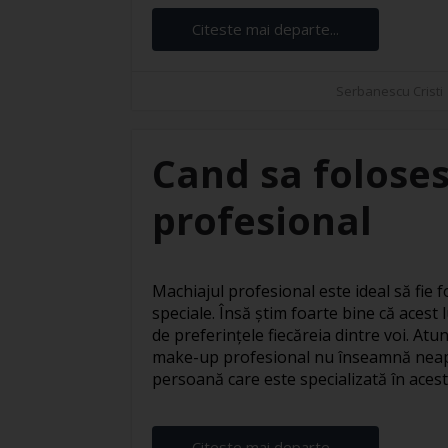
Citeste mai departe...
Serbanescu Cristi
Cand sa foloses
profesional
Machiajul profesional este ideal să fie fo
speciale. Însă știm foarte bine că acest l
de preferințele fiecăreia dintre voi. At
make-up profesional nu înseamnă neapă
persoană care este specializată în acest s
Citeste mai departe...