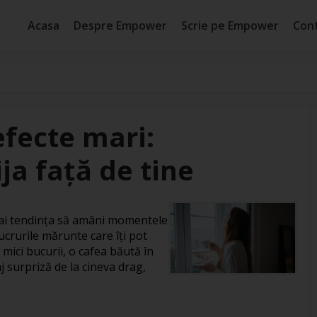
Acasa
Despre Empower
Scrie pe Empower
Con
efecte mari:
ja față de tine
, ai tendința să amâni momentele
ucrurile mărunte care îți pot
 mici bucurii, o cafea băută în
j surpriză de la cineva drag,