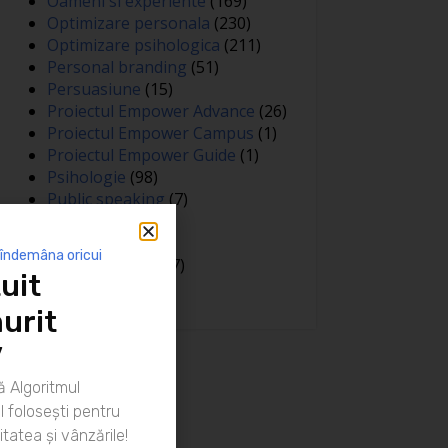
Oameni si experiente
(169)
Optimizare personala
(230)
Optimizare psihologica
(211)
Personal branding
(51)
Persuasiune
(15)
Proiectul Empower Advance
(26)
Proiectul Empower Campus
(1)
Proiectul Empower Guide
(1)
Psihologie
(98)
Public speaking
(7)
Relatii
(148)
Sanatate
(81)
 îndemâna oricui
Spiritualitate
(127)
uit
Training
(15)
urit
”
 Algoritmul
 folosești pentru
itatea și vânzările!