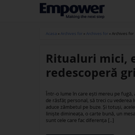
Acasa
»
Archives for
»
Archives for
»
Archives for
Ritualuri mici, 
redescoperă gri
Într-o lume în care ești mereu pe fugă
de răsfăț personal, să treci cu vederea l
aduce zâmbetul pe buze. Și totuși, acele
liniște dimineața, o carte bună, un mesa
sunt cele care fac diferența [...]