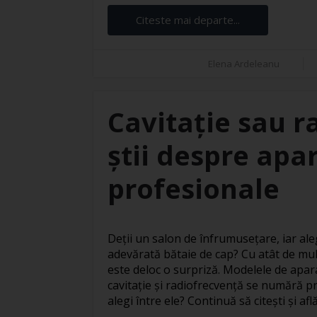
Citeste mai departe...
Elena Ardeleanu
Cavitație sau r
știi despre apar
profesionale
Deții un salon de înfrumusețare, iar ale
adevărată bătaie de cap? Cu atât de mul
este deloc o surpriză. Modelele de apar
cavitație și radiofrecvență se numără pr
alegi între ele? Continuă să citești și află 