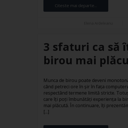
Citeste mai departe...
Elena Ardeleanu
3 sfaturi ca să 
birou mai plăc
Munca de birou poate deveni monotonă 
când petreci ore în șir în fața computer
respectând termene limită stricte. Totuși
care îți poți îmbunătăți experiența la bi
mai plăcută. În continuare, îți prezentăm
[...]