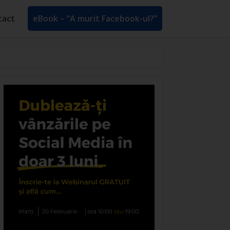
tact
eBook – ”A murit Facebook-ul?”