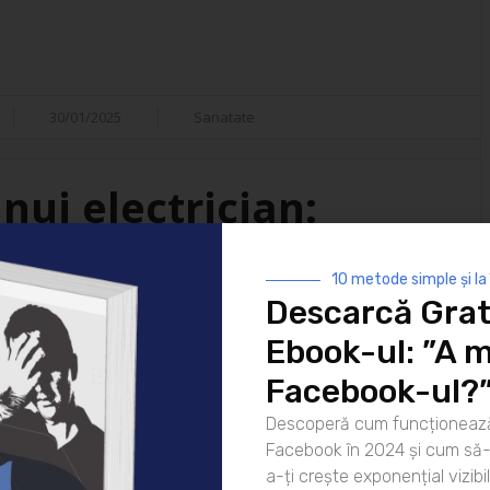
30/01/2025
Sanatate
nui electrician:
isfacții
10 metode simple și la
Descarcă Grat
i ai vieții moderne. De la
Ebook-ul: ”A m
 strălucească noaptea până la
atea lor este indispensabilă. Dar
Facebook-ul?
ui electrician? Hai să
Descoperă cum funcționează
rea pentru zi Ziua unui
Facebook în 2024 și cum să-l
că [...]
a-ți crește exponențial vizibil