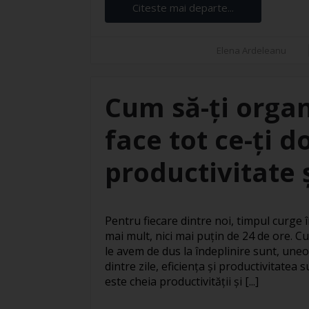
Citeste mai departe...
Elena Ardeleanu
Cum să-ți organ
face tot ce-ți d
productivitate ș
Pentru fiecare dintre noi, timpul curge în
mai mult, nici mai puțin de 24 de ore. Cu
le avem de dus la îndeplinire sunt, uneo
dintre zile, eficiența și productivitatea
este cheia productivității și [...]