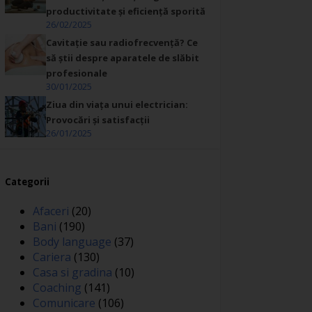
productivitate și eficiență sporită
26/02/2025
Cavitație sau radiofrecvență? Ce
să știi despre aparatele de slăbit
profesionale
30/01/2025
Ziua din viața unui electrician:
Provocări și satisfacții
26/01/2025
Categorii
Afaceri
(20)
Bani
(190)
Body language
(37)
Cariera
(130)
Casa si gradina
(10)
Coaching
(141)
Comunicare
(106)