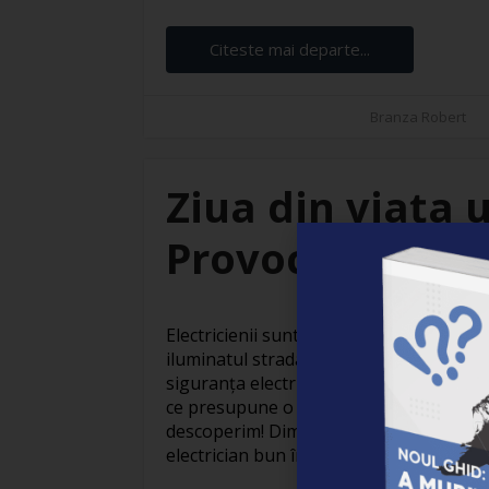
Citeste mai departe...
Branza Robert
Ziua din viața u
Provocări și sat
Electricienii sunt adevărați eroi invizibil
iluminatul stradal care face orașele să
siguranța electrică din locuințe, activit
ce presupune o zi obișnuită din viața un
descoperim! Dimineața devreme: Pregăti
electrician bun începe devreme. Cu o ceaș