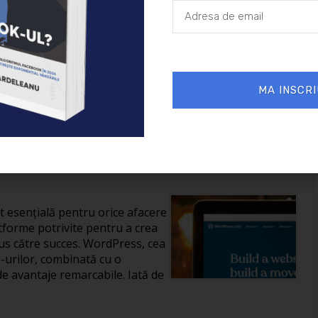
26/01/2025
Afaceri
MA INSCRI
reării unui site în
it esențială pentru orice afacere
tforme potrivite pentru a crea
us către succes. WordPress, cea
-urilor, combinată cu o
de avantaje remarcabile. Iată de