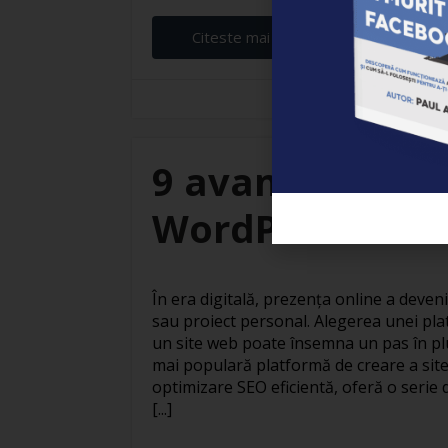
Citeste mai departe...
Elena Ardeleanu
9 avantaje ale c
WordPress
În era digitală, prezența online a deven
sau proiect personal. Alegerea unei pla
un site web poate însemna un pas în pl
mai populară platformă de creare a site
optimizare SEO eficientă, oferă o serie 
[...]