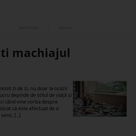
26/01/2025
Afaceri
ti machiajul
losit zi de zi, nu doar la ocazii
ucru depinde de stilul de viață și
unci când vine vorba despre
rat că este efectuat de o
ens, [...]