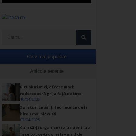
Cele mai populare
Articole recente
Ritualuri mici, efecte mari:
redescoperă grija față de tine
16/04/2025
3 sfaturi ca să îți faci munca de la
birou mai plăcută
07/04/2025
Cum să-ți organizezi ziua pentru a
face tot ce-ți dorești – ghid de