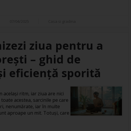
07/04/2025
Casa si gradina
izezi ziua pentru a
orești – ghid de
i eficiență sporită
 același ritm, iar ziua are nici
 toate acestea, sarcinile pe care
ri, nenumărate, iar în multe
 sunt aproape un mit. Totuși, care