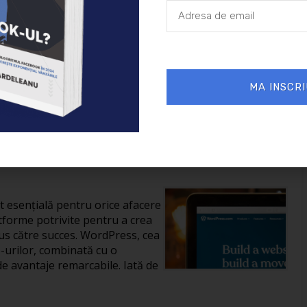
26/01/2025
Afaceri
MA INSCRI
reării unui site în
it esențială pentru orice afacere
tforme potrivite pentru a crea
us către succes. WordPress, cea
-urilor, combinată cu o
de avantaje remarcabile. Iată de