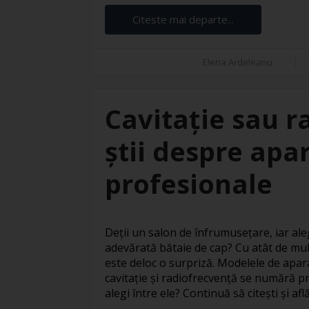
Citeste mai departe...
Elena Ardeleanu
Cavitație sau r
știi despre apar
profesionale
Deții un salon de înfrumusețare, iar ale
adevărată bătaie de cap? Cu atât de mul
este deloc o surpriză. Modelele de apar
cavitație și radiofrecvență se numără pr
alegi între ele? Continuă să citești și află 