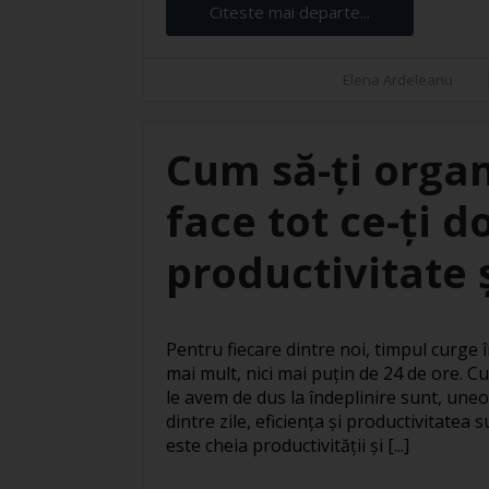
Citeste mai departe...
Elena Ardeleanu
Cum să-ți organ
face tot ce-ți d
productivitate ș
Pentru fiecare dintre noi, timpul curge în
mai mult, nici mai puțin de 24 de ore. Cu
le avem de dus la îndeplinire sunt, uneo
dintre zile, eficiența și productivitatea
este cheia productivității și [...]