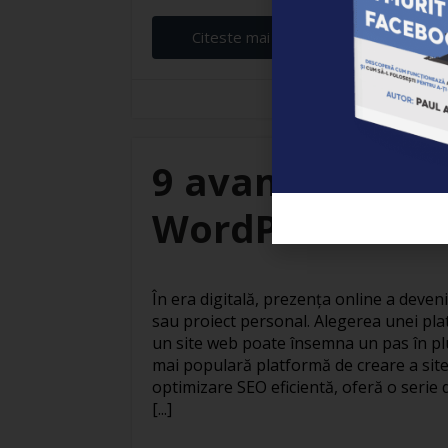
Citeste mai departe...
Elena Ardeleanu
9 avantaje ale c
WordPress
În era digitală, prezența online a deven
sau proiect personal. Alegerea unei pla
un site web poate însemna un pas în pl
mai populară platformă de creare a site
optimizare SEO eficientă, oferă o serie 
[...]