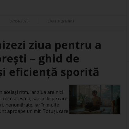
07/04/2025
Casa si gradina
izezi ziua pentru a
orești – ghid de
i eficiență sporită
 același ritm, iar ziua are nici
 toate acestea, sarcinile pe care
ri, nenumărate, iar în multe
 sunt aproape un mit. Totuși, care