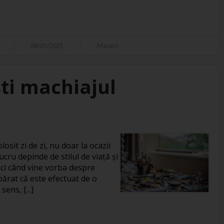
26/01/2025
Afaceri
ti machiajul
losit zi de zi, nu doar la ocazii
ucru depinde de stilul de viață și
unci când vine vorba despre
rat că este efectuat de o
ens, [...]