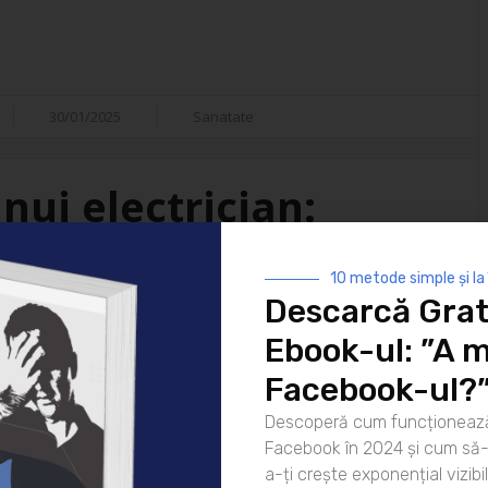
30/01/2025
Sanatate
nui electrician:
isfacții
10 metode simple și la
Descarcă Grat
i ai vieții moderne. De la
Ebook-ul: ”A m
 strălucească noaptea până la
atea lor este indispensabilă. Dar
Facebook-ul?
ui electrician? Hai să
Descoperă cum funcționează
rea pentru zi Ziua unui
Facebook în 2024 și cum să-l
că [...]
a-ți crește exponențial vizibil