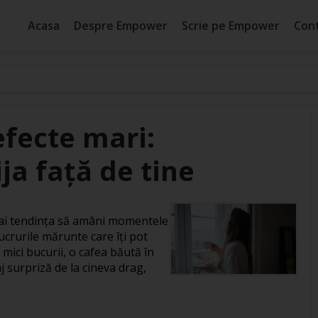
Acasa
Despre Empower
Scrie pe Empower
Con
efecte mari:
ja față de tine
, ai tendința să amâni momentele
ucrurile mărunte care îți pot
 mici bucurii, o cafea băută în
j surpriză de la cineva drag,