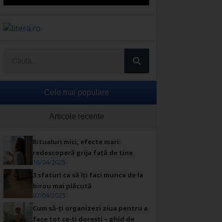
Cele mai populare
Articole recente
Ritualuri mici, efecte mari:
redescoperă grija față de tine
16/04/2025
3 sfaturi ca să îți faci munca de la
birou mai plăcută
07/04/2025
Cum să-ți organizezi ziua pentru a
face tot ce-ți dorești – ghid de