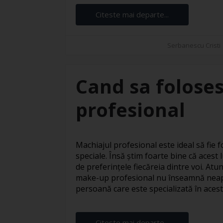
Citeste mai departe...
Serbanescu Cristi
Cand sa foloses
profesional
Machiajul profesional este ideal să fie fo
speciale. Însă știm foarte bine că acest l
de preferințele fiecăreia dintre voi. At
make-up profesional nu înseamnă neapă
persoană care este specializată în acest s
Citeste mai departe...