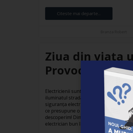
Citeste mai departe...
Branza Robert
Ziua din viața u
Provocări și sat
Electricienii sunt adevărați eroi invizibil
iluminatul stradal care face orașele să
siguranța electrică din locuințe, activit
ce presupune o zi obișnuită din viața un
descoperim! Dimineața devreme: Pregăti
electrician bun începe devreme. Cu o ceaș