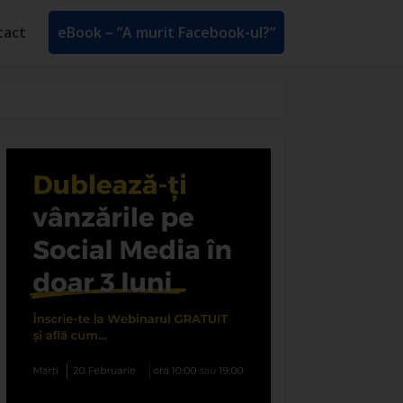
tact
eBook – ”A murit Facebook-ul?”