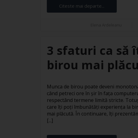
Citeste mai departe...
Elena Ardeleanu
3 sfaturi ca să 
birou mai plăc
Munca de birou poate deveni monotonă 
când petreci ore în șir în fața computer
respectând termene limită stricte. Totuși
care îți poți îmbunătăți experiența la bi
mai plăcută. În continuare, îți prezentăm
[...]