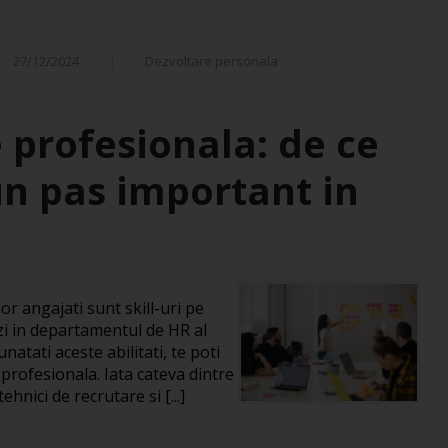
27/12/2024
Dezvoltare personala
 profesionala: de ce
un pas important in
R
or angajati sunt skill-uri pe
zi in departamentul de HR al
natati aceste abilitati, te poti
 profesionala. Iata cateva dintre
hnici de recrutare si [...]