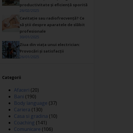
productivitate și eficiență sporită
26/02/2025
Cavitație sau radiofrecvență? Ce
să știi despre aparatele de slăbit
profesionale
30/01/2025
Ziua din viața unui electrician:
Provocări și satisfacții
26/01/2025
Categorii
Afaceri
(20)
Bani
(190)
Body language
(37)
Cariera
(130)
Casa si gradina
(10)
Coaching
(141)
Comunicare
(106)