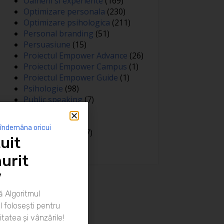
Oameni si experiente
(169)
Optimizare personala
(230)
Optimizare psihologica
(211)
Personal branding
(51)
Persuasiune
(15)
Proiectul Empower Advance
(26)
Proiectul Empower Campus
(1)
Proiectul Empower Guide
(1)
Psihologie
(98)
Public speaking
(7)
Relatii
(148)
Sanatate
(81)
 îndemâna oricui
Spiritualitate
(127)
uit
Training
(15)
urit
”
 Algoritmul
 folosești pentru
itatea și vânzările!