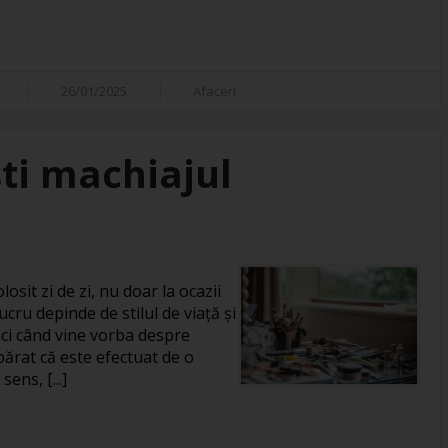
26/01/2025
Afaceri
ti machiajul
losit zi de zi, nu doar la ocazii
ucru depinde de stilul de viață și
unci când vine vorba despre
rat că este efectuat de o
ens, [...]