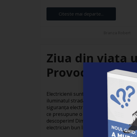
Citeste mai departe...
Branza Robert
Ziua din viața u
Provocări și sat
Electricienii sunt adevărați eroi invizibil
iluminatul stradal care face orașele să
siguranța electrică din locuințe, activit
ce presupune o zi obișnuită din viața un
descoperim! Dimineața devreme: Pregăti
electrician bun începe devreme. Cu o ceaș