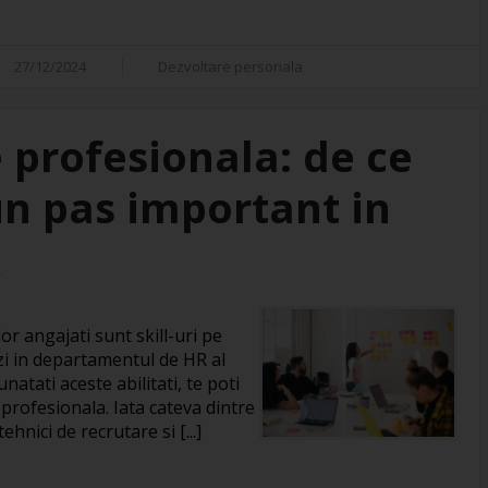
27/12/2024
Dezvoltare personala
 profesionala: de ce
un pas important in
R
or angajati sunt skill-uri pe
zi in departamentul de HR al
natati aceste abilitati, te poti
 profesionala. Iata cateva dintre
hnici de recrutare si [...]