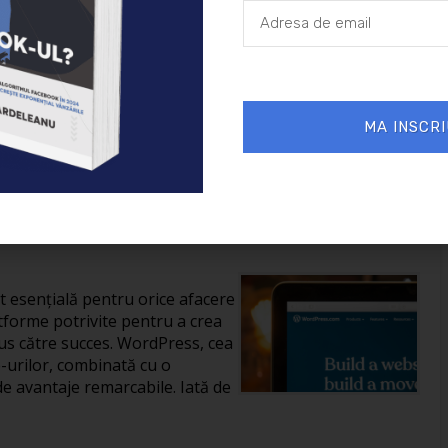
26/01/2025
Afaceri
MA INSCRI
reării unui site în
it esențială pentru orice afacere
tforme potrivite pentru a crea
us către succes. WordPress, cea
-urilor, combinată cu o
de avantaje remarcabile. Iată de