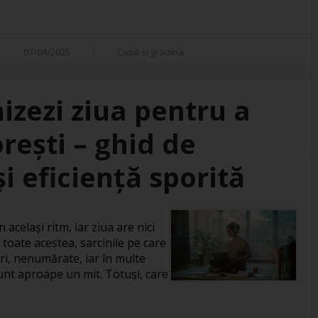
07/04/2025
Casa si gradina
izezi ziua pentru a
orești – ghid de
i eficiență sporită
 același ritm, iar ziua are nici
 toate acestea, sarcinile pe care
ri, nenumărate, iar în multe
 sunt aproape un mit. Totuși, care