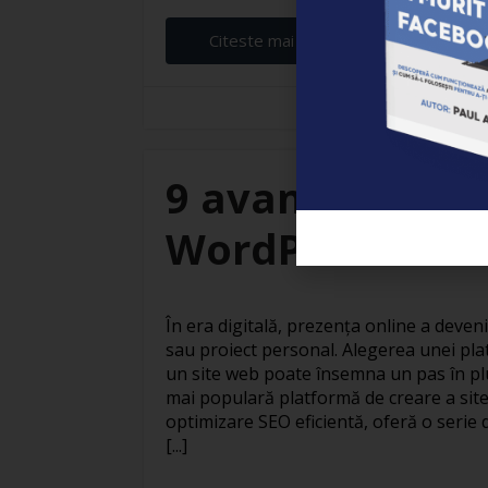
Citeste mai departe...
Elena Ardeleanu
9 avantaje ale c
WordPress
În era digitală, prezența online a deven
sau proiect personal. Alegerea unei pla
un site web poate însemna un pas în pl
mai populară platformă de creare a site
optimizare SEO eficientă, oferă o serie 
[...]