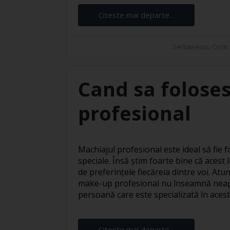
Citeste mai departe...
Serbanescu Cristi
Cand sa foloses
profesional
Machiajul profesional este ideal să fie fo
speciale. Însă știm foarte bine că acest l
de preferințele fiecăreia dintre voi. At
make-up profesional nu înseamnă neapă
persoană care este specializată în acest s
Citeste mai departe...