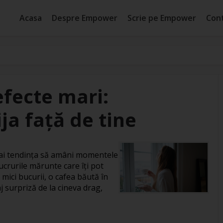
Acasa
Despre Empower
Scrie pe Empower
Con
efecte mari:
ja față de tine
, ai tendința să amâni momentele
ucrurile mărunte care îți pot
 mici bucurii, o cafea băută în
j surpriză de la cineva drag,