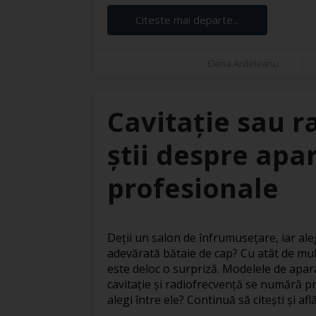
Citeste mai departe...
Elena Ardeleanu
Cavitație sau r
știi despre apar
profesionale
Deții un salon de înfrumusețare, iar ale
adevărată bătaie de cap? Cu atât de mul
este deloc o surpriză. Modelele de apar
cavitație și radiofrecvență se numără pr
alegi între ele? Continuă să citești și află 