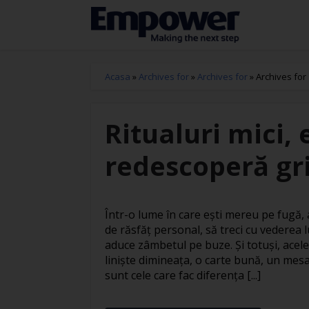
Acasa
»
Archives for
»
Archives for
»
Archives for
Ritualuri mici, 
redescoperă gri
Într-o lume în care ești mereu pe fugă
de răsfăț personal, să treci cu vederea l
aduce zâmbetul pe buze. Și totuși, acele
liniște dimineața, o carte bună, un mesa
sunt cele care fac diferența [...]