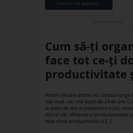
Citeste mai departe...
Elena Ardeleanu
Cum să-ți organ
face tot ce-ți d
productivitate ș
Pentru fiecare dintre noi, timpul curge în
mai mult, nici mai puțin de 24 de ore. Cu
le avem de dus la îndeplinire sunt, uneo
dintre zile, eficiența și productivitatea
este cheia productivității și [...]