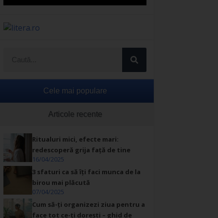
Cele mai populare
Articole recente
Ritualuri mici, efecte mari:
redescoperă grija față de tine
16/04/2025
3 sfaturi ca să îți faci munca de la
birou mai plăcută
07/04/2025
Cum să-ți organizezi ziua pentru a
face tot ce-ți dorești – ghid de