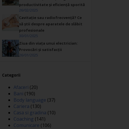
productivitate și eficiență sporită
26/02/2025
Cavitație sau radiofrecvență? Ce
să știi despre aparatele de slăbit
profesionale
30/01/2025
Ziua din viața unui electrician:
Provocări și satisfacții
26/01/2025
Categorii
Afaceri
(20)
Bani
(190)
Body language
(37)
Cariera
(130)
Casa si gradina
(10)
Coaching
(141)
Comunicare
(106)