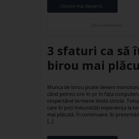
Citeste mai departe...
Elena Ardeleanu
3 sfaturi ca să 
birou mai plăc
Munca de birou poate deveni monotonă 
când petreci ore în șir în fața computer
respectând termene limită stricte. Totuși
care îți poți îmbunătăți experiența la bi
mai plăcută. În continuare, îți prezentăm
[...]