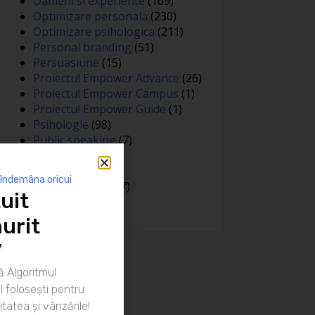
Oameni si experiente
(169)
Optimizare personala
(230)
Optimizare psihologica
(211)
Personal branding
(51)
Persuasiune
(15)
Proiectul Empower Advance
(26)
Proiectul Empower Campus
(1)
Proiectul Empower Guide
(1)
Psihologie
(98)
Public speaking
(7)
Relatii
(148)
Sanatate
(81)
 îndemâna oricui
Spiritualitate
(127)
uit
Training
(15)
urit
”
 Algoritmul
 folosești pentru
itatea și vânzările!