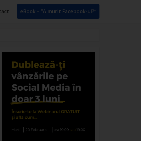
tact
eBook – ”A murit Facebook-ul?”