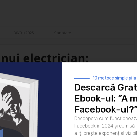
30/01/2025
Sanatate
nui electrician:
isfacții
10 metode simple și la
Descarcă Grat
i ai vieții moderne. De la
Ebook-ul: ”A m
 strălucească noaptea până la
atea lor este indispensabilă. Dar
Facebook-ul?
ui electrician? Hai să
Descoperă cum funcționează
rea pentru zi Ziua unui
Facebook în 2024 și cum să-l
că [...]
a-ți crește exponențial vizibil