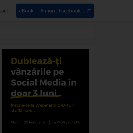
tact
eBook – ”A murit Facebook-ul?”