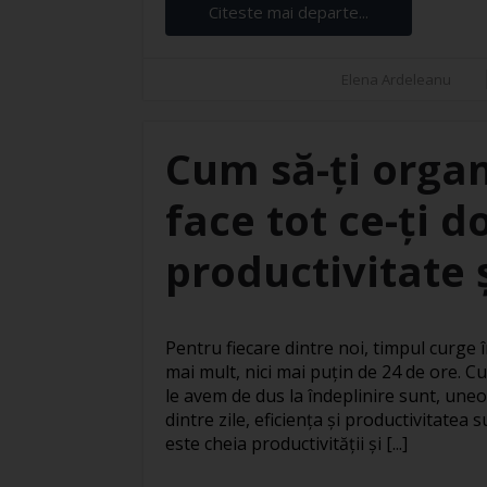
Citeste mai departe...
Elena Ardeleanu
Cum să-ți organ
face tot ce-ți d
productivitate ș
Pentru fiecare dintre noi, timpul curge în
mai mult, nici mai puțin de 24 de ore. Cu
le avem de dus la îndeplinire sunt, uneo
dintre zile, eficiența și productivitatea
este cheia productivității și [...]