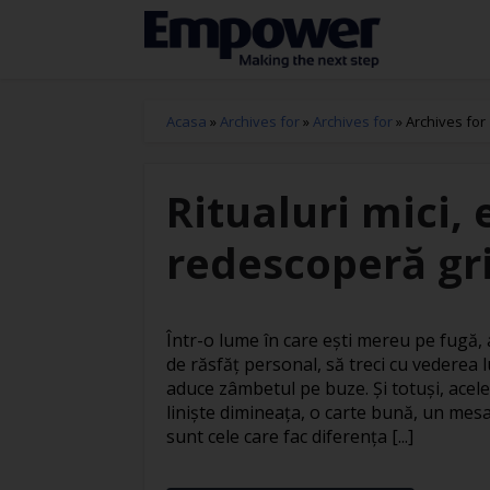
Acasa
»
Archives for
»
Archives for
»
Archives for
Ritualuri mici, 
redescoperă gri
Într-o lume în care ești mereu pe fugă
de răsfăț personal, să treci cu vederea l
aduce zâmbetul pe buze. Și totuși, acele
liniște dimineața, o carte bună, un mesa
sunt cele care fac diferența [...]