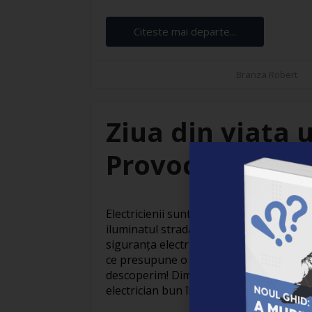
Citeste mai departe...
Branza Robert
Ziua din viața u
Provocări și sat
Electricienii sunt adevărați eroi invizibil
iluminatul stradal care face orașele să
siguranța electrică din locuințe, activit
ce presupune o zi obișnuită din viața un
descoperim! Dimineața devreme: Pregăti
electrician bun începe devreme. Cu o ceaș