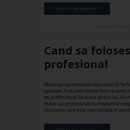
Citeste mai departe...
Serbanescu Cristi
Cand sa foloses
profesional
Machiajul profesional este ideal să fie fo
speciale. Însă știm foarte bine că acest l
de preferințele fiecăreia dintre voi. At
make-up profesional nu înseamnă neapă
persoană care este specializată în acest s
Citeste mai departe...