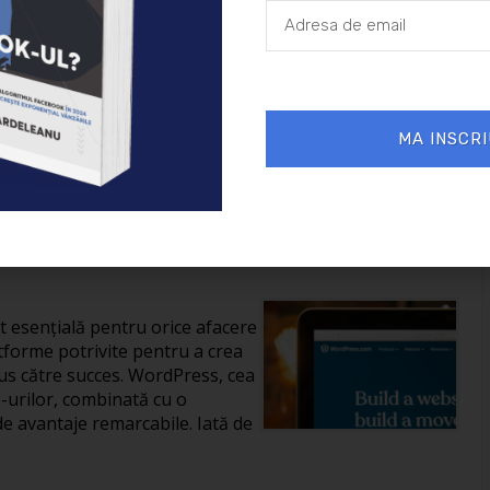
26/01/2025
Afaceri
MA INSCRI
reării unui site în
it esențială pentru orice afacere
tforme potrivite pentru a crea
us către succes. WordPress, cea
-urilor, combinată cu o
de avantaje remarcabile. Iată de