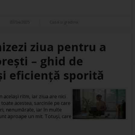
07/04/2025
Casa si gradina
izezi ziua pentru a
orești – ghid de
i eficiență sporită
 același ritm, iar ziua are nici
 toate acestea, sarcinile pe care
ri, nenumărate, iar în multe
 sunt aproape un mit. Totuși, care