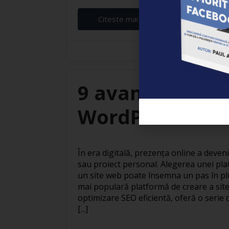
Citeste mai departe...
Elena Ardeleanu
9 avantaje ale c
WordPress
În era digitală, prezența online a deven
sau proiect personal. Alegerea unei pla
un site web poate însemna un pas în pl
mai populară platformă de creare a site
optimizare SEO eficientă, oferă o serie 
[...]