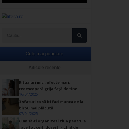
Cele mai populare
Articole recente
Ritualuri mici, efecte mari:
redescoperă grija față de tine
16/04/2025
3 sfaturi ca să îți faci munca de la
birou mai plăcută
07/04/2025
Cum să-ți organizezi ziua pentru a
face tot ce-ți dorești – ghid de