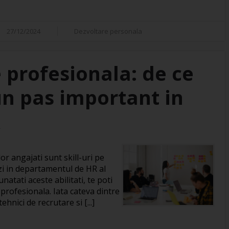
27/12/2024
Dezvoltare personala
 profesionala: de ce
un pas important in
R
or angajati sunt skill-uri pe
zi in departamentul de HR al
natati aceste abilitati, te poti
 profesionala. Iata cateva dintre
hnici de recrutare si [...]