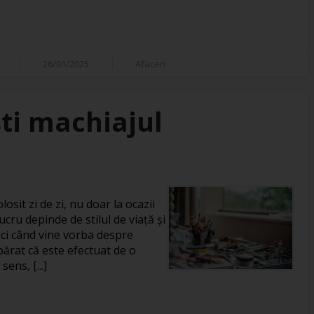
26/01/2025
Afaceri
ti machiajul
losit zi de zi, nu doar la ocazii
ucru depinde de stilul de viață și
unci când vine vorba despre
rat că este efectuat de o
ens, [...]