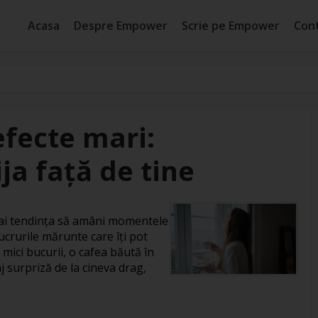
Acasa
Despre Empower
Scrie pe Empower
Con
efecte mari:
ja față de tine
, ai tendința să amâni momentele
ucrurile mărunte care îți pot
 mici bucurii, o cafea băută în
j surpriză de la cineva drag,