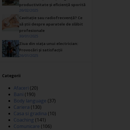
productivitate și eficiență sporită
26/02/2025
Cavitație sau radiofrecvență? Ce
să știi despre aparatele de slăbit
profesionale
30/01/2025
Ziua din viața unui electrician:
Provocări și satisfacții
26/01/2025
Categorii
Afaceri
(20)
Bani
(190)
Body language
(37)
Cariera
(130)
Casa si gradina
(10)
Coaching
(141)
Comunicare
(106)