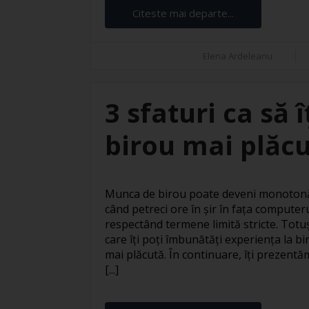
Citeste mai departe...
Elena Ardeleanu
3 sfaturi ca să 
birou mai plăc
Munca de birou poate deveni monotonă 
când petreci ore în șir în fața computer
respectând termene limită stricte. Totuși
care îți poți îmbunătăți experiența la bi
mai plăcută. În continuare, îți prezentăm
[...]