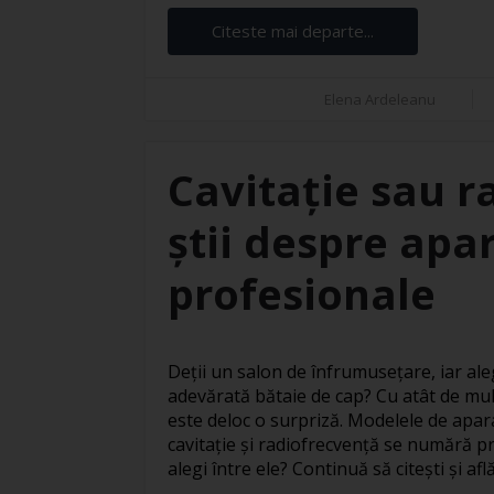
Citeste mai departe...
Elena Ardeleanu
Cavitație sau r
știi despre apar
profesionale
Deții un salon de înfrumusețare, iar ale
adevărată bătaie de cap? Cu atât de mul
este deloc o surpriză. Modelele de apar
cavitație și radiofrecvență se numără pr
alegi între ele? Continuă să citești și află 