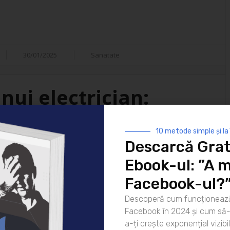
30/01/2025
Sanatate
nui electrician:
isfacții
10 metode simple și la
Descarcă Grat
i ai vieții moderne. De la
Ebook-ul: ”A m
 strălucească noaptea până la
atea lor este indispensabilă. Dar
Facebook-ul?
ui electrician? Hai să
Descoperă cum funcționează
rea pentru zi Ziua unui
Facebook în 2024 și cum să-l
că [...]
a-ți crește exponențial vizibil