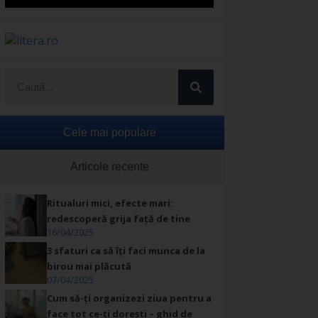
Cele mai populare
Articole recente
Ritualuri mici, efecte mari:
redescoperă grija față de tine
16/04/2025
3 sfaturi ca să îți faci munca de la
birou mai plăcută
07/04/2025
Cum să-ți organizezi ziua pentru a
face tot ce-ți dorești – ghid de