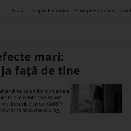
Acasa
Despre Empower
Scrie pe Empower
Con
efecte mari:
ja față de tine
, ai tendința să amâni momentele
ucrurile mărunte care îți pot
 mici bucurii, o cafea băută în
j surpriză de la cineva drag,