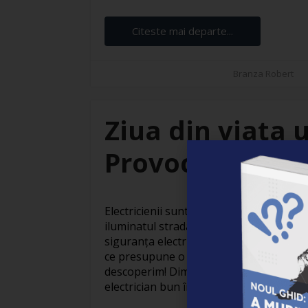
Citeste mai departe...
Branza Robert
Ziua din viața u
Provocări și sat
Electricienii sunt adevărați eroi invizibil
iluminatul stradal care face orașele să
siguranța electrică din locuințe, activit
ce presupune o zi obișnuită din viața un
descoperim! Dimineața devreme: Pregăti
electrician bun începe devreme. Cu o ceaș