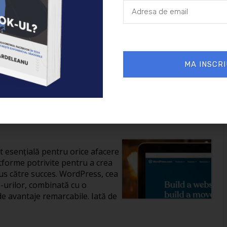
26/01/2025
Afaceri
MA INSCRI
reării unui site în
it esențială pentru orice afacere
tforme potrivite pentru a crea
us către succes. WordPress, cea
-urilor, combinată cu o
de avantaje remarcabile. Iată de