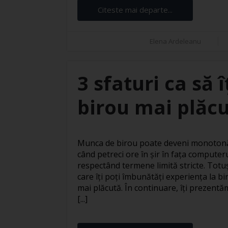
Citeste mai departe...
Elena Ardeleanu
3 sfaturi ca să 
birou mai plăc
Munca de birou poate deveni monotonă 
când petreci ore în șir în fața computer
respectând termene limită stricte. Totuși
care îți poți îmbunătăți experiența la bi
mai plăcută. În continuare, îți prezentăm
[...]