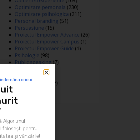
Oameni si experiente
(169)
Optimizare personala
(230)
Optimizare psihologica
(211)
Personal branding
(51)
Persuasiune
(15)
Proiectul Empower Advance
(26)
Proiectul Empower Campus
(1)
Proiectul Empower Guide
(1)
Psihologie
(98)
Public speaking
(7)
Relatii
(148)
Sanatate
(81)
 îndemâna oricui
Spiritualitate
(127)
uit
Training
(15)
urit
”
 Algoritmul
 folosești pentru
itatea și vânzările!