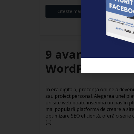
Citeste mai departe...
Elena Ardeleanu
9 avantaje ale c
WordPress
În era digitală, prezența online a deven
sau proiect personal. Alegerea unei pla
un site web poate însemna un pas în pl
mai populară platformă de creare a site
optimizare SEO eficientă, oferă o serie 
[...]