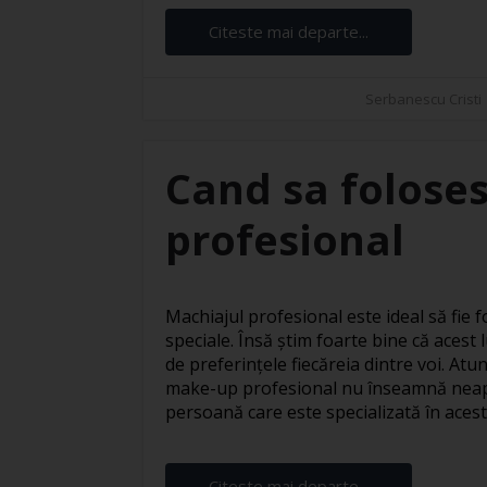
Citeste mai departe...
Serbanescu Cristi
Cand sa foloses
profesional
Machiajul profesional este ideal să fie fo
speciale. Însă știm foarte bine că acest l
de preferințele fiecăreia dintre voi. At
make-up profesional nu înseamnă neapă
persoană care este specializată în acest s
Citeste mai departe...