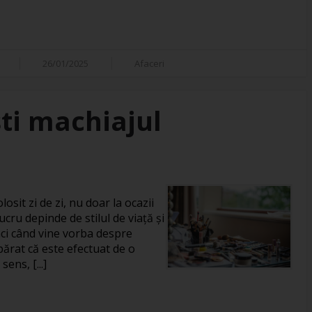
26/01/2025
Afaceri
ti machiajul
losit zi de zi, nu doar la ocazii
ucru depinde de stilul de viață și
unci când vine vorba despre
rat că este efectuat de o
ens, [...]