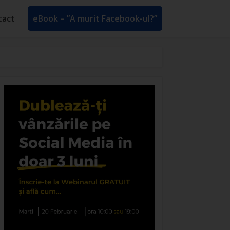
tact
eBook – ”A murit Facebook-ul?”