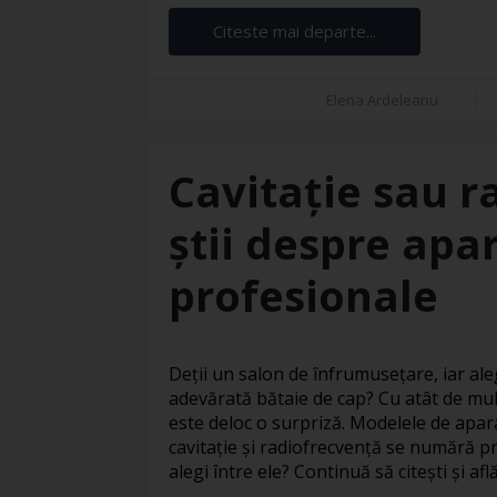
Citeste mai departe...
Elena Ardeleanu
Cavitație sau r
știi despre apar
profesionale
Deții un salon de înfrumusețare, iar ale
adevărată bătaie de cap? Cu atât de mul
este deloc o surpriză. Modelele de apar
cavitație și radiofrecvență se numără pr
alegi între ele? Continuă să citești și află 