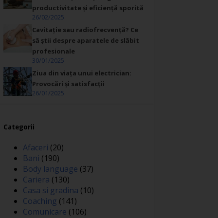
productivitate și eficiență sporită
26/02/2025
Cavitație sau radiofrecvență? Ce
să știi despre aparatele de slăbit
profesionale
30/01/2025
Ziua din viața unui electrician:
Provocări și satisfacții
26/01/2025
Categorii
Afaceri
(20)
Bani
(190)
Body language
(37)
Cariera
(130)
Casa si gradina
(10)
Coaching
(141)
Comunicare
(106)