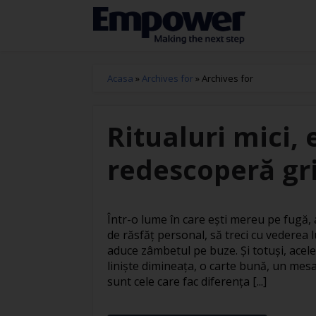
Acasa
»
Archives for
»
Archives for
Ritualuri mici, 
redescoperă gri
Într-o lume în care ești mereu pe fugă
de răsfăț personal, să treci cu vederea l
aduce zâmbetul pe buze. Și totuși, acele
liniște dimineața, o carte bună, un mesa
sunt cele care fac diferența [...]