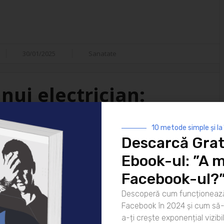
30/01/2025
Sanatate
nui electrician:
isfacții
10 metode simple și la
Descarcă Grat
i ai vieții moderne. De la
Ebook-ul: ”A m
 strălucească noaptea până la
atea lor este indispensabilă. Dar
Facebook-ul?
ui electrician? Hai să
Descoperă cum funcționează
rea pentru zi Ziua unui
Facebook în 2024 și cum să-l
că [...]
a-ți crește exponențial vizibil