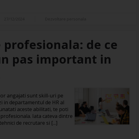
27/12/2024
Dezvoltare personala
 profesionala: de ce
un pas important in
R
or angajati sunt skill-uri pe
zi in departamentul de HR al
natati aceste abilitati, te poti
 profesionala. Iata cateva dintre
hnici de recrutare si [...]