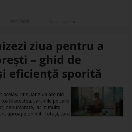
07/04/2025
Casa si gradina
izezi ziua pentru a
orești – ghid de
i eficiență sporită
 același ritm, iar ziua are nici
 toate acestea, sarcinile pe care
ri, nenumărate, iar în multe
 sunt aproape un mit. Totuși, care