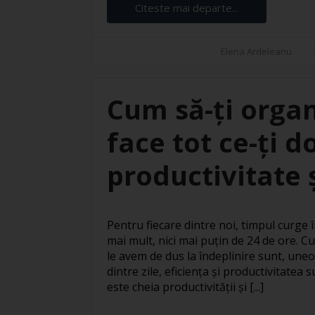
Citeste mai departe...
Elena Ardeleanu
Cum să-ți organ
face tot ce-ți d
productivitate ș
Pentru fiecare dintre noi, timpul curge în
mai mult, nici mai puțin de 24 de ore. Cu
le avem de dus la îndeplinire sunt, uneo
dintre zile, eficiența și productivitatea
este cheia productivității și [...]