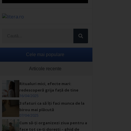
Cele mai populare
Articole recente
Ritualuri mici, efecte mari:
redescoperă grija față de tine
16/04/2025
3 sfaturi ca să îți faci munca de la
birou mai plăcută
07/04/2025
Cum să-ți organizezi ziua pentru a
face tot ce-ți dorești – ghid de