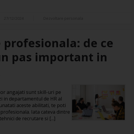
27/12/2024
Dezvoltare personala
 profesionala: de ce
un pas important in
R
or angajati sunt skill-uri pe
zi in departamentul de HR al
natati aceste abilitati, te poti
 profesionala. Iata cateva dintre
hnici de recrutare si [...]