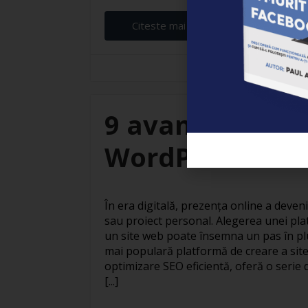
Citeste mai departe...
Elena Ardeleanu
9 avantaje ale c
WordPress
În era digitală, prezența online a deven
sau proiect personal. Alegerea unei pla
un site web poate însemna un pas în pl
mai populară platformă de creare a site
optimizare SEO eficientă, oferă o serie 
[...]