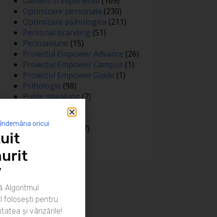
Oameni si experiente
(169)
Optimizare personala
(230)
Optimizare psihologica
(211)
Personal branding
(51)
Persuasiune
(15)
Proiectul Empower Advance
(26)
Proiectul Empower Campus
(1)
Proiectul Empower Guide
(1)
Psihologie
(98)
Public speaking
(7)
Relatii
(148)
Sanatate
(81)
 îndemâna oricui
Spiritualitate
(127)
uit
Training
(15)
urit
”
 Algoritmul
 folosești pentru
itatea și vânzările!