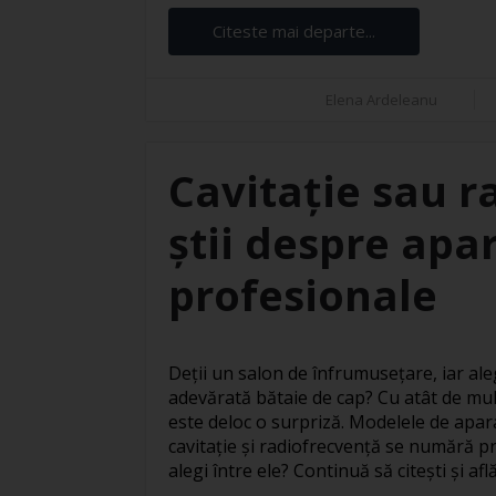
Citeste mai departe...
Elena Ardeleanu
Cavitație sau r
știi despre apar
profesionale
Deții un salon de înfrumusețare, iar ale
adevărată bătaie de cap? Cu atât de mul
este deloc o surpriză. Modelele de apar
cavitație și radiofrecvență se numără pr
alegi între ele? Continuă să citești și află 