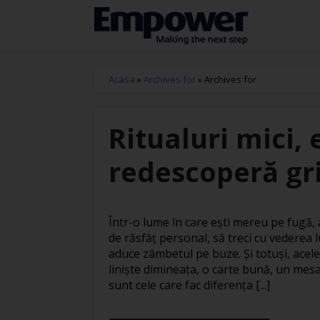
Acasa
»
Archives for
»
Archives for
Ritualuri mici, 
redescoperă gri
Într-o lume în care ești mereu pe fugă
de răsfăț personal, să treci cu vederea l
aduce zâmbetul pe buze. Și totuși, acele
liniște dimineața, o carte bună, un mesa
sunt cele care fac diferența [...]