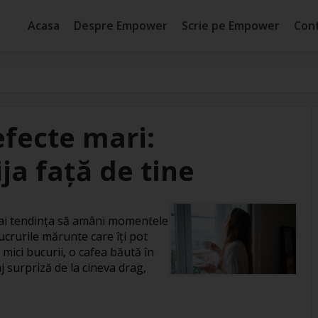
Acasa
Despre Empower
Scrie pe Empower
Con
efecte mari:
ja față de tine
, ai tendința să amâni momentele
ucrurile mărunte care îți pot
 mici bucurii, o cafea băută în
j surpriză de la cineva drag,