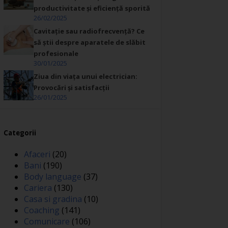
productivitate și eficiență sporită
26/02/2025
Cavitație sau radiofrecvență? Ce
să știi despre aparatele de slăbit
profesionale
30/01/2025
Ziua din viața unui electrician:
Provocări și satisfacții
26/01/2025
Categorii
Afaceri
(20)
Bani
(190)
Body language
(37)
Cariera
(130)
Casa si gradina
(10)
Coaching
(141)
Comunicare
(106)