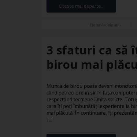
Citeste mai departe...
Elena Ardeleanu
3 sfaturi ca să 
birou mai plăc
Munca de birou poate deveni monotonă 
când petreci ore în șir în fața computer
respectând termene limită stricte. Totuși
care îți poți îmbunătăți experiența la bi
mai plăcută. În continuare, îți prezentăm
[...]