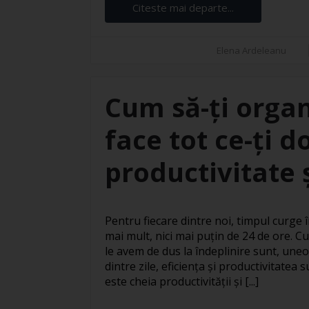
Citeste mai departe...
Elena Ardeleanu
Cum să-ți organ
face tot ce-ți d
productivitate ș
Pentru fiecare dintre noi, timpul curge în
mai mult, nici mai puțin de 24 de ore. Cu
le avem de dus la îndeplinire sunt, uneo
dintre zile, eficiența și productivitatea
este cheia productivității și [...]