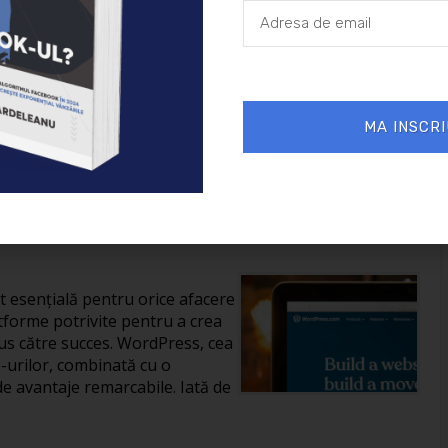
26/01/2025
Afaceri
MA INSCRI
reării unui site în
it esențială pentru orice afacere
tforme potrivite pentru a crea
us către succes. WordPress, cea
-urilor, combinată cu o
de avantaje remarcabile. Iată de