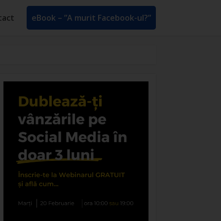
tact
eBook – ”A murit Facebook-ul?”