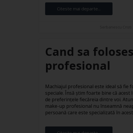
Citeste mai departe...
Serbanescu Cristi
Cand sa foloses
profesional
Machiajul profesional este ideal să fie fo
speciale. Însă știm foarte bine că acest l
de preferințele fiecăreia dintre voi. At
make-up profesional nu înseamnă neapă
persoană care este specializată în acest s
Citeste mai departe...