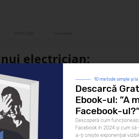
30/01/2025
Sanatate
nui electrician:
isfacții
10 metode simple și la
Descarcă Grat
i ai vieții moderne. De la
Ebook-ul: ”A m
 strălucească noaptea până la
atea lor este indispensabilă. Dar
Facebook-ul?
ui electrician? Hai să
Descoperă cum funcționează
rea pentru zi Ziua unui
Facebook în 2024 și cum să-l
că [...]
a-ți crește exponențial vizibil