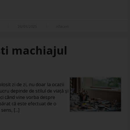
26/01/2025
Afaceri
ti machiajul
losit zi de zi, nu doar la ocazii
ucru depinde de stilul de viață și
unci când vine vorba despre
rat că este efectuat de o
ens, [...]