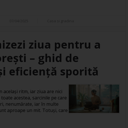
07/04/2025
Casa si gradina
izezi ziua pentru a
orești – ghid de
i eficiență sporită
 același ritm, iar ziua are nici
 toate acestea, sarcinile pe care
ri, nenumărate, iar în multe
 sunt aproape un mit. Totuși, care