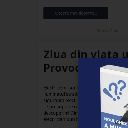
Citeste mai departe...
Branza Robert
Ziua din viața u
Provocări și sat
Electricienii sunt adevărați eroi invizibil
iluminatul stradal care face orașele să
siguranța electrică din locuințe, activit
ce presupune o zi obișnuită din viața un
descoperim! Dimineața devreme: Pregăti
electrician bun începe devreme. Cu o ceaș