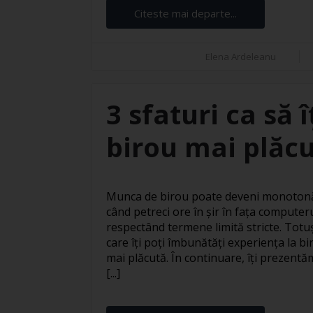
Citeste mai departe...
Elena Ardeleanu
3 sfaturi ca să 
birou mai plăc
Munca de birou poate deveni monotonă 
când petreci ore în șir în fața computer
respectând termene limită stricte. Totuși
care îți poți îmbunătăți experiența la bi
mai plăcută. În continuare, îți prezentăm
[...]