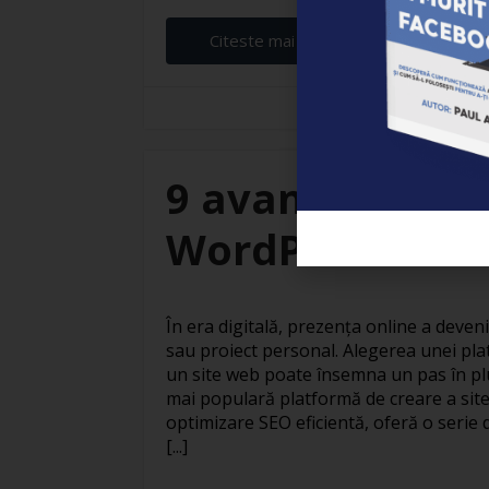
Citeste mai departe...
Elena Ardeleanu
9 avantaje ale c
WordPress
În era digitală, prezența online a deven
sau proiect personal. Alegerea unei pla
un site web poate însemna un pas în pl
mai populară platformă de creare a site
optimizare SEO eficientă, oferă o serie 
[...]