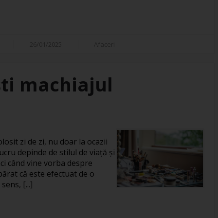
26/01/2025
Afaceri
ti machiajul
losit zi de zi, nu doar la ocazii
ucru depinde de stilul de viață și
unci când vine vorba despre
rat că este efectuat de o
ens, [...]