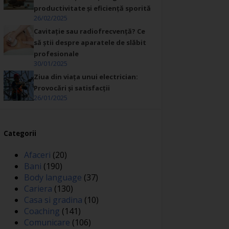
productivitate și eficiență sporită
26/02/2025
Cavitație sau radiofrecvență? Ce
să știi despre aparatele de slăbit
profesionale
30/01/2025
Ziua din viața unui electrician:
Provocări și satisfacții
26/01/2025
Categorii
Afaceri
(20)
Bani
(190)
Body language
(37)
Cariera
(130)
Casa si gradina
(10)
Coaching
(141)
Comunicare
(106)