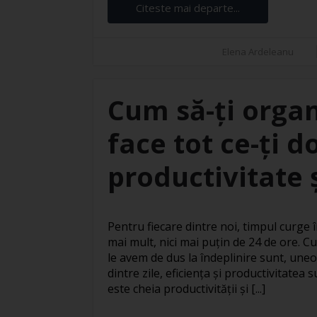
Citeste mai departe...
Elena Ardeleanu
Cum să-ți organ
face tot ce-ți d
productivitate ș
Pentru fiecare dintre noi, timpul curge în
mai mult, nici mai puțin de 24 de ore. Cu
le avem de dus la îndeplinire sunt, uneo
dintre zile, eficiența și productivitatea
este cheia productivității și [...]