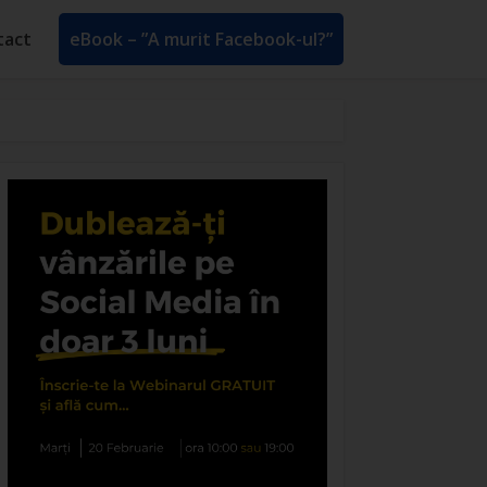
tact
eBook – ”A murit Facebook-ul?”