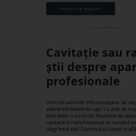
Citeste mai departe...
Elena Ardeleanu
Cavitație sau r
știi despre apar
profesionale
Deții un salon de înfrumusețare, iar ale
adevărată bătaie de cap? Cu atât de mul
este deloc o surpriză. Modelele de apar
cavitație și radiofrecvență se numără pr
alegi între ele? Continuă să citești și află 