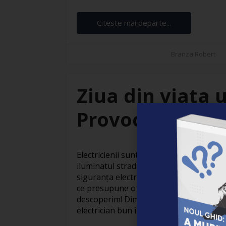
Citeste mai departe...
Branza Robert
Ziua din viața u
Provocări și sat
Electricienii sunt adevărați eroi invizibil
iluminatul stradal care face orașele să
siguranța electrică din locuințe, activit
ce presupune o zi obișnuită din viața un
descoperim! Dimineața devreme: Pregăti
electrician bun începe devreme. Cu o ceaș