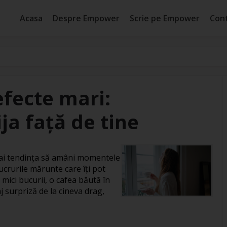
Acasa
Despre Empower
Scrie pe Empower
Con
efecte mari:
ja față de tine
, ai tendința să amâni momentele
ucrurile mărunte care îți pot
 mici bucurii, o cafea băută în
j surpriză de la cineva drag,