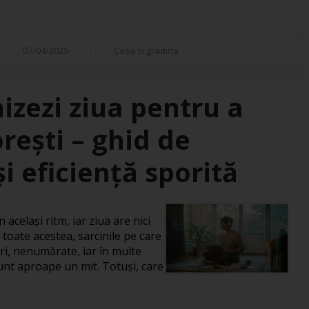
07/04/2025
Casa si gradina
izezi ziua pentru a
orești – ghid de
i eficiență sporită
 același ritm, iar ziua are nici
 toate acestea, sarcinile pe care
ri, nenumărate, iar în multe
 sunt aproape un mit. Totuși, care