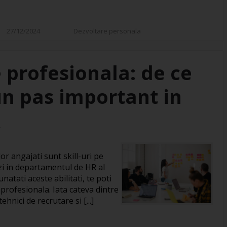
27/12/2024
Dezvoltare personala
 profesionala: de ce
un pas important in
R
or angajati sunt skill-uri pe
zi in departamentul de HR al
natati aceste abilitati, te poti
 profesionala. Iata cateva dintre
hnici de recrutare si [...]