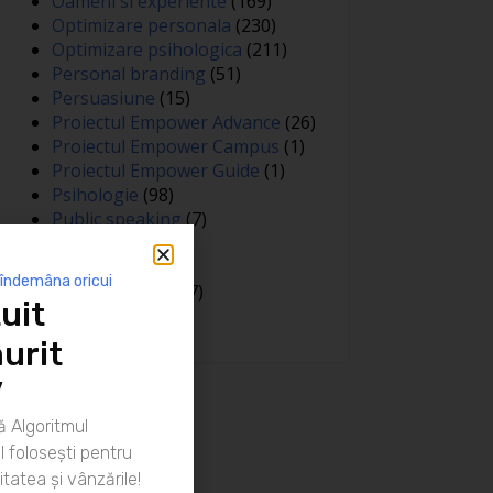
Oameni si experiente
(169)
Optimizare personala
(230)
Optimizare psihologica
(211)
Personal branding
(51)
Persuasiune
(15)
Proiectul Empower Advance
(26)
Proiectul Empower Campus
(1)
Proiectul Empower Guide
(1)
Psihologie
(98)
Public speaking
(7)
Relatii
(148)
Sanatate
(81)
 îndemâna oricui
Spiritualitate
(127)
uit
Training
(15)
urit
”
 Algoritmul
 folosești pentru
itatea și vânzările!