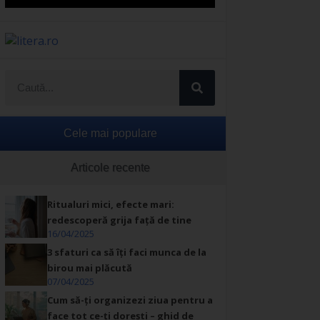
Cele mai populare
Articole recente
Ritualuri mici, efecte mari:
redescoperă grija față de tine
16/04/2025
3 sfaturi ca să îți faci munca de la
birou mai plăcută
07/04/2025
Cum să-ți organizezi ziua pentru a
face tot ce-ți dorești – ghid de