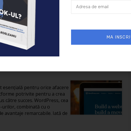
26/01/2025
Afaceri
MA INSCRI
reării unui site în
it esențială pentru orice afacere
tforme potrivite pentru a crea
us către succes. WordPress, cea
-urilor, combinată cu o
de avantaje remarcabile. Iată de