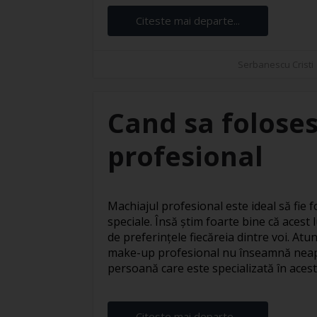
Citeste mai departe...
Serbanescu Cristi
Cand sa foloses
profesional
Machiajul profesional este ideal să fie fo
speciale. Însă știm foarte bine că acest l
de preferințele fiecăreia dintre voi. At
make-up profesional nu înseamnă neapă
persoană care este specializată în acest s
Citeste mai departe...