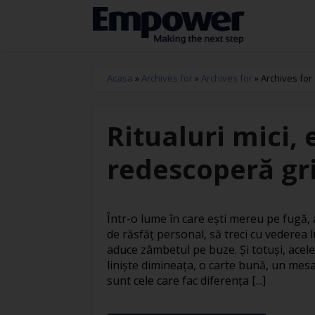
Acasa
»
Archives for
»
Archives for
»
Archives for
Ritualuri mici, 
redescoperă gri
Într-o lume în care ești mereu pe fugă
de răsfăț personal, să treci cu vederea l
aduce zâmbetul pe buze. Și totuși, acele
liniște dimineața, o carte bună, un mesa
sunt cele care fac diferența [...]