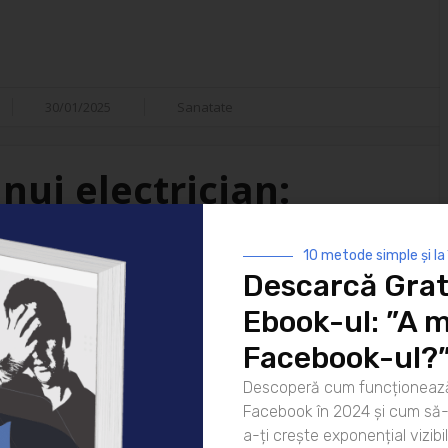
30/01/2025
Sanatate
nui electrician:
isfacții
10 metode simple și la
Descarcă Grat
i ai vieții moderne. De la
Ebook-ul: ”A m
 strălucească noaptea până la
atea lor este indispensabilă. Dar
Facebook-ul?
ui electrician? Hai să
Descoperă cum funcționează
rea pentru zi Ziua unui
Facebook în 2024 și cum să-l
că [...]
a-ți crește exponențial vizibil