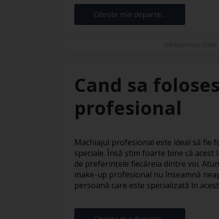
Citeste mai departe...
Serbanescu Cristi
Cand sa foloses
profesional
Machiajul profesional este ideal să fie fo
speciale. Însă știm foarte bine că acest l
de preferințele fiecăreia dintre voi. At
make-up profesional nu înseamnă neapă
persoană care este specializată în acest s
Citeste mai departe...