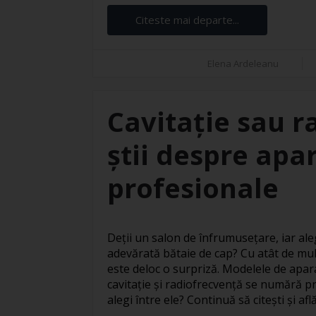
Citeste mai departe...
Elena Ardeleanu
Cavitație sau r
știi despre apar
profesionale
Deții un salon de înfrumusețare, iar ale
adevărată bătaie de cap? Cu atât de mul
este deloc o surpriză. Modelele de apar
cavitație și radiofrecvență se numără pr
alegi între ele? Continuă să citești și află 