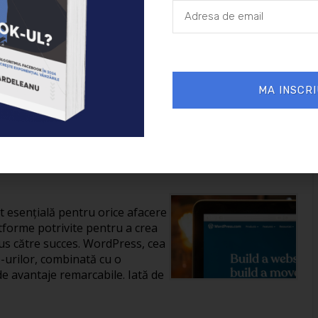
26/01/2025
Afaceri
MA INSCRI
reării unui site în
it esențială pentru orice afacere
tforme potrivite pentru a crea
us către succes. WordPress, cea
-urilor, combinată cu o
de avantaje remarcabile. Iată de