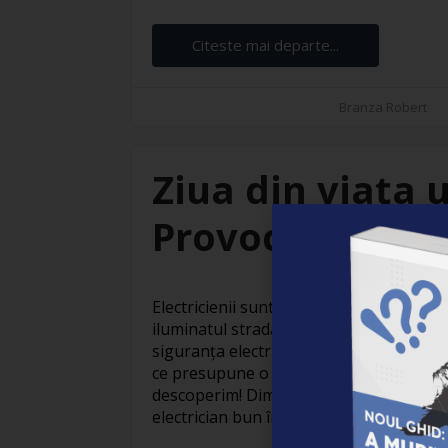
Citeste mai departe...
Branza Robert
Ziua din viața u
Provocări și sat
Electricienii sunt adevărați eroi invizibil
iluminatul stradal care face orașele să
siguranța electrică din locuințe, activit
ce presupune o zi obișnuită din viața un
descoperim! Dimineața devreme: Pregăti
electrician bun începe devreme. Cu o ceaș