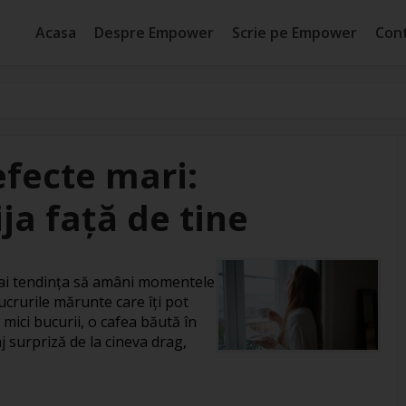
Acasa
Despre Empower
Scrie pe Empower
Con
efecte mari:
ja față de tine
, ai tendința să amâni momentele
ucrurile mărunte care îți pot
 mici bucurii, o cafea băută în
j surpriză de la cineva drag,