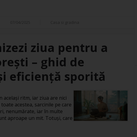
07/04/2025
Casa si gradina
izezi ziua pentru a
orești – ghid de
i eficiență sporită
 același ritm, iar ziua are nici
 toate acestea, sarcinile pe care
ri, nenumărate, iar în multe
 sunt aproape un mit. Totuși, care