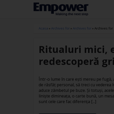
Acasa
»
Archives for
»
Archives for
»
Archives for
Ritualuri mici, 
redescoperă gri
Într-o lume în care ești mereu pe fugă
de răsfăț personal, să treci cu vederea l
aduce zâmbetul pe buze. Și totuși, acele
liniște dimineața, o carte bună, un mesa
sunt cele care fac diferența [...]