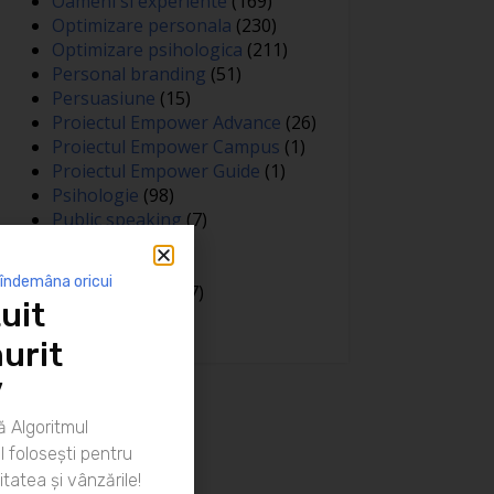
Oameni si experiente
(169)
Optimizare personala
(230)
Optimizare psihologica
(211)
Personal branding
(51)
Persuasiune
(15)
Proiectul Empower Advance
(26)
Proiectul Empower Campus
(1)
Proiectul Empower Guide
(1)
Psihologie
(98)
Public speaking
(7)
Relatii
(148)
Sanatate
(81)
 îndemâna oricui
Spiritualitate
(127)
uit
Training
(15)
urit
”
 Algoritmul
 folosești pentru
itatea și vânzările!