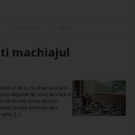
26/01/2025
Afaceri
ti machiajul
losit zi de zi, nu doar la ocazii
ucru depinde de stilul de viață și
unci când vine vorba despre
rat că este efectuat de o
ens, [...]