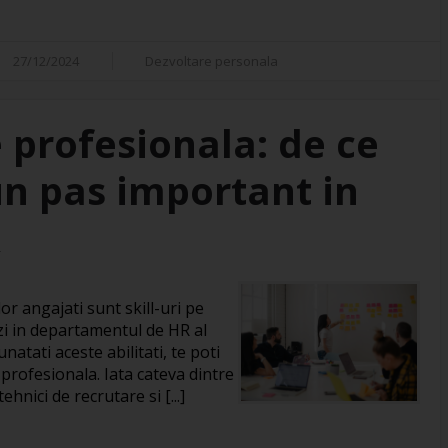
27/12/2024
Dezvoltare personala
 profesionala: de ce
un pas important in
R
or angajati sunt skill-uri pe
zi in departamentul de HR al
natati aceste abilitati, te poti
 profesionala. Iata cateva dintre
hnici de recrutare si [...]