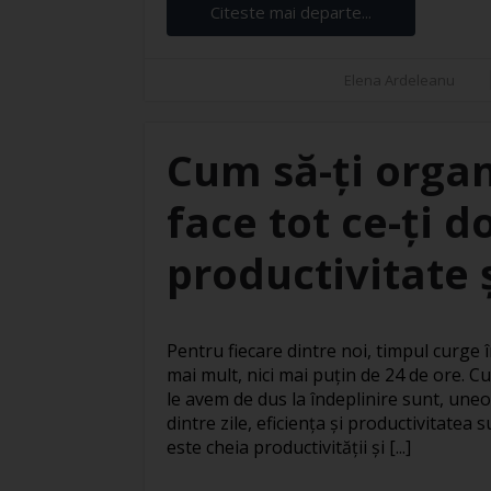
Citeste mai departe...
Elena Ardeleanu
Cum să-ți organ
face tot ce-ți d
productivitate ș
Pentru fiecare dintre noi, timpul curge în
mai mult, nici mai puțin de 24 de ore. Cu
le avem de dus la îndeplinire sunt, uneo
dintre zile, eficiența și productivitatea
este cheia productivității și [...]