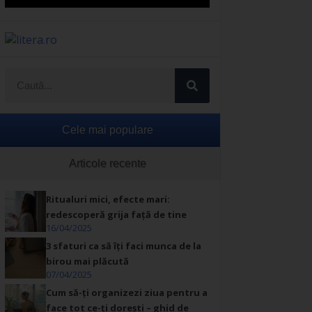
Cele mai populare
Articole recente
Ritualuri mici, efecte mari:
redescoperă grija față de tine
16/04/2025
3 sfaturi ca să îți faci munca de la
birou mai plăcută
07/04/2025
Cum să-ți organizezi ziua pentru a
face tot ce-ți dorești – ghid de