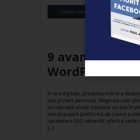
Citeste mai departe...
Elena Ardeleanu
9 avantaje ale c
WordPress
În era digitală, prezența online a deven
sau proiect personal. Alegerea unei pla
un site web poate însemna un pas în pl
mai populară platformă de creare a site
optimizare SEO eficientă, oferă o serie 
[...]