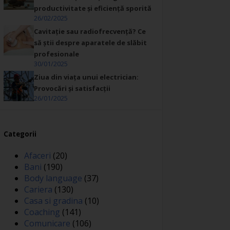
productivitate și eficiență sporită
26/02/2025
Cavitație sau radiofrecvență? Ce
să știi despre aparatele de slăbit
profesionale
30/01/2025
Ziua din viața unui electrician:
Provocări și satisfacții
26/01/2025
Categorii
Afaceri
(20)
Bani
(190)
Body language
(37)
Cariera
(130)
Casa si gradina
(10)
Coaching
(141)
Comunicare
(106)