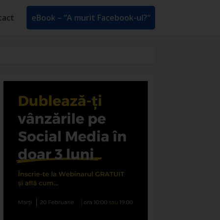
tact
eBook – ”A murit Facebook-ul?”