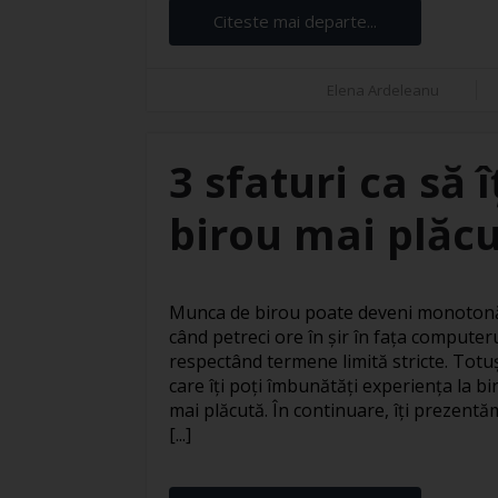
Citeste mai departe...
Elena Ardeleanu
3 sfaturi ca să 
birou mai plăc
Munca de birou poate deveni monotonă 
când petreci ore în șir în fața computer
respectând termene limită stricte. Totuși
care îți poți îmbunătăți experiența la bi
mai plăcută. În continuare, îți prezentăm
[...]