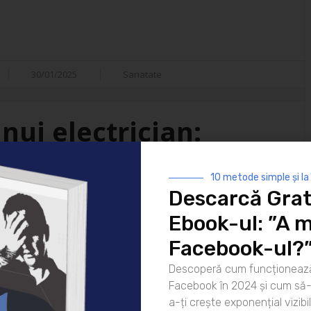
30/01/2025
Sanatate
nui electrician:
isfacții
10 metode simple și la
Descarcă Grat
i ai vieții moderne. De la
Ebook-ul: ”A m
 strălucească noaptea până la
atea lor este indispensabilă. Dar
Facebook-ul?
ui electrician? Hai să
Descoperă cum funcționează
rea pentru zi Ziua unui
Facebook în 2024 și cum să-l
că [...]
a-ți crește exponențial vizibil