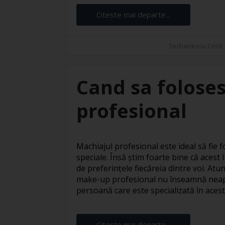
Citeste mai departe...
Serbanescu Cristi
Cand sa foloses
profesional
Machiajul profesional este ideal să fie fo
speciale. Însă știm foarte bine că acest l
de preferințele fiecăreia dintre voi. At
make-up profesional nu înseamnă neapă
persoană care este specializată în acest s
Citeste mai departe...