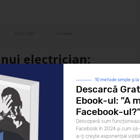
30/01/2025
Sanatate
nui electrician:
isfacții
10 metode simple și la
Descarcă Grat
i ai vieții moderne. De la
Ebook-ul: ”A m
 strălucească noaptea până la
atea lor este indispensabilă. Dar
Facebook-ul?
ui electrician? Hai să
Descoperă cum funcționează
rea pentru zi Ziua unui
Facebook în 2024 și cum să-l
că [...]
a-ți crește exponențial vizibil