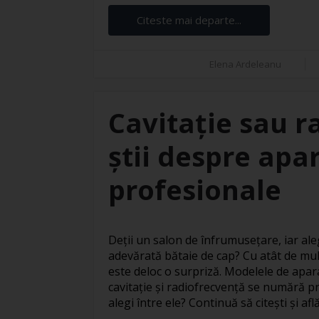
Citeste mai departe...
Elena Ardeleanu
Cavitație sau r
știi despre apar
profesionale
Deții un salon de înfrumusețare, iar ale
adevărată bătaie de cap? Cu atât de mul
este deloc o surpriză. Modelele de apar
cavitație și radiofrecvență se numără pr
alegi între ele? Continuă să citești și află 