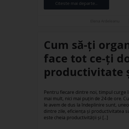
Citeste mai departe...
Elena Ardeleanu
Cum să-ți organ
face tot ce-ți d
productivitate ș
Pentru fiecare dintre noi, timpul curge în
mai mult, nici mai puțin de 24 de ore. Cu
le avem de dus la îndeplinire sunt, uneo
dintre zile, eficiența și productivitatea
este cheia productivității și [...]