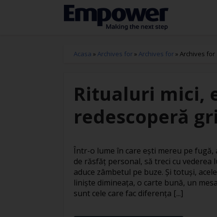
Acasa
»
Archives for
»
Archives for
»
Archives for
Ritualuri mici, 
redescoperă gri
Într-o lume în care ești mereu pe fugă
de răsfăț personal, să treci cu vederea l
aduce zâmbetul pe buze. Și totuși, acele
liniște dimineața, o carte bună, un mesa
sunt cele care fac diferența [...]