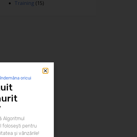
Training
(15)
 îndemâna oricui
uit
urit
”
 Algoritmul
 folosești pentru
itatea și vânzările!