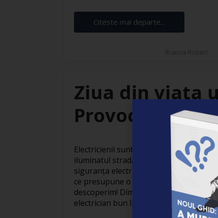
Citeste mai departe...
Branza Robert
Ziua din viața u
Provocări și sat
Electricienii sunt adevărați eroi invizibil
iluminatul stradal care face orașele să
siguranța electrică din locuințe, activit
ce presupune o zi obișnuită din viața un
descoperim! Dimineața devreme: Pregăti
electrician bun începe devreme. Cu o ceaș