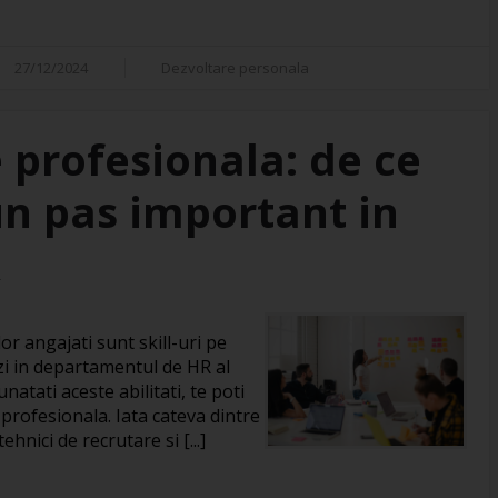
27/12/2024
Dezvoltare personala
 profesionala: de ce
un pas important in
R
or angajati sunt skill-uri pe
zi in departamentul de HR al
natati aceste abilitati, te poti
 profesionala. Iata cateva dintre
hnici de recrutare si [...]