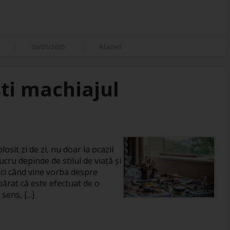
26/01/2025
Afaceri
ti machiajul
losit zi de zi, nu doar la ocazii
ucru depinde de stilul de viață și
unci când vine vorba despre
rat că este efectuat de o
ens, [...]