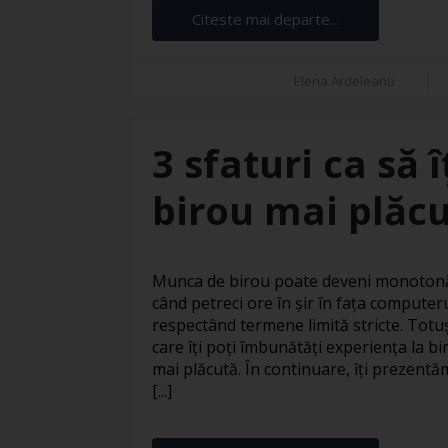
Citeste mai departe...
Elena Ardeleanu
3 sfaturi ca să 
birou mai plăc
Munca de birou poate deveni monotonă 
când petreci ore în șir în fața computer
respectând termene limită stricte. Totuși
care îți poți îmbunătăți experiența la bi
mai plăcută. În continuare, îți prezentăm
[...]