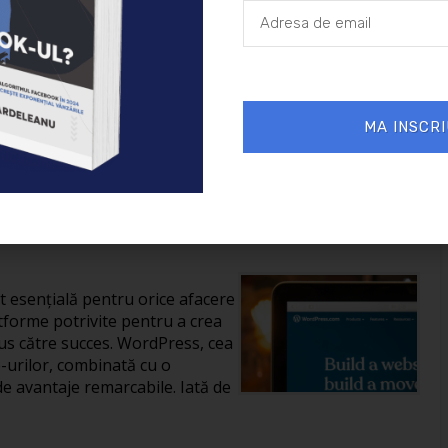
26/01/2025
Afaceri
MA INSCRI
reării unui site în
it esențială pentru orice afacere
tforme potrivite pentru a crea
us către succes. WordPress, cea
-urilor, combinată cu o
de avantaje remarcabile. Iată de