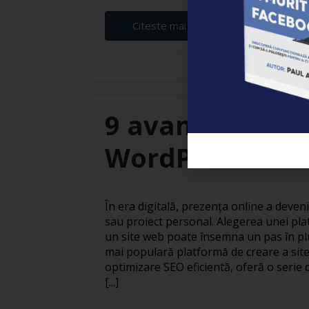
Citeste mai departe...
Elena Ardeleanu
9 avantaje ale c
WordPress
În era digitală, prezența online a deven
sau proiect personal. Alegerea unei pla
un site web poate însemna un pas în pl
mai populară platformă de creare a site
optimizare SEO eficientă, oferă o serie 
[...]