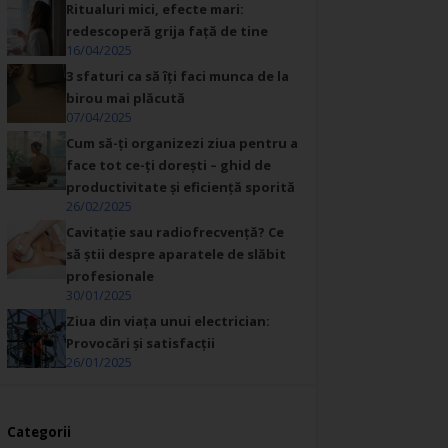
Ritualuri mici, efecte mari:
redescoperă grija față de tine
16/04/2025
3 sfaturi ca să îți faci munca de la
birou mai plăcută
07/04/2025
Cum să-ți organizezi ziua pentru a
face tot ce-ți dorești – ghid de
productivitate și eficiență sporită
26/02/2025
Cavitație sau radiofrecvență? Ce
să știi despre aparatele de slăbit
profesionale
30/01/2025
Ziua din viața unui electrician:
Provocări și satisfacții
26/01/2025
Categorii