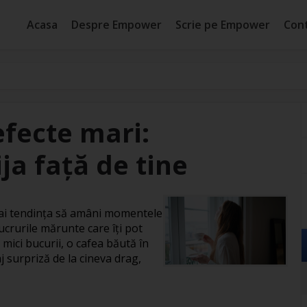
Acasa
Despre Empower
Scrie pe Empower
Con
efecte mari:
ja față de tine
, ai tendința să amâni momentele
ucrurile mărunte care îți pot
 mici bucurii, o cafea băută în
j surpriză de la cineva drag,