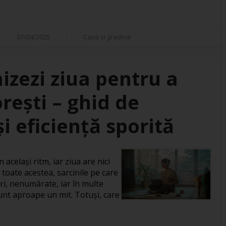
07/04/2025
Casa si gradina
izezi ziua pentru a
orești – ghid de
i eficiență sporită
 același ritm, iar ziua are nici
 toate acestea, sarcinile pe care
ri, nenumărate, iar în multe
 sunt aproape un mit. Totuși, care