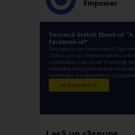
Empower
Descarcă Gratuit Ebook-ul: ”A
Facebook-ul?”
Descoperă cum funcționează Algoritm
2024 și cum să-l folosești pentru a-ți 
vizibilitatea și vânzările! 10 metode sim
îndemâna oricui prin care să crești ex
vizibilitatea și engagement-ul postărilo
AFLĂ MAI MULTE
Lasă un răspuns