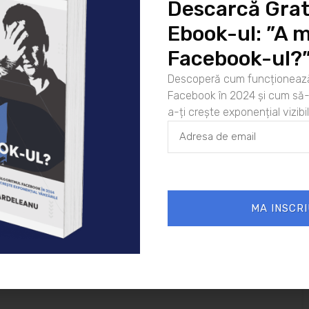
a si din acest punct de vedere piata va sari in ajutorul tau
Descarcă Grat
tine sunt cele mate sau clasice. Recomandate insa pentru
Ebook-ul: ”A m
delele din sticla. In cazul lor, chiar daca impactul sau
a ecranul sa fie afectat sunt minore.
Facebook-ul?
 smartphone-ul tau nu este afectat de contactul cu praful,
Descoperă cum funcționează
tul cu solul sau cu diverse suprafete dure, respectiv ca
Facebook în 2024 și cum să-l
erse.
a-ți crește exponențial vizibil
 cu atat mai mult cu cat ai investit mai mult in telefon.
 presupune o atentie cu atat mai sporita, deci o folie
ea.
ea pe care o ofera un produs. Conteaza bineinteles si
 influenteze prea mult alegerea. Gasesti pe stifler.ro
MA INSCRI
28/03/2018
Diverse