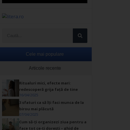
Cele mai populare
Articole recente
Ritualuri mici, efecte mari:
redescoperă grija față de tine
16/04/2025
3 sfaturi ca să îți faci munca de la
birou mai plăcută
07/04/2025
Cum să-ți organizezi ziua pentru a
face tot ce-ți dorești – ghid de