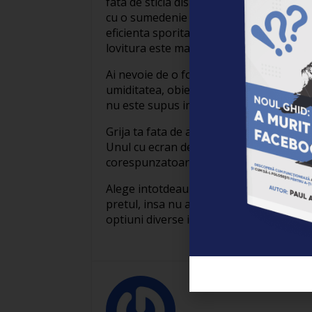
fata de sticla dispozitivului. Vei vedea c
cu o sumedenie de modele. Cele mai ief
eficienta sporita pe care o ofera sunt mo
lovitura este mai mare, stii ca sansele c
Ai nevoie de o folie ca sa te asiguri ca
umiditatea, obiecte ce pot zgaria, impac
nu este supus impregnarii cu lichide div
Grija ta fata de asta ar trebui sa creasca
Unul cu ecran de dimensiuni mai mari va
corespunzatoare, dar si o husa asemen
Alege intotdeauna in functie de calitat
pretul, insa nu ar trebui sa il lasi sa iti
optiuni diverse in acest sens.
Empower