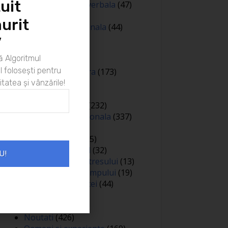
uit
Comunicare nonverbala
(47)
Creativitate
(68)
urit
Dezvoltare personala
(44)
Diverse
(81)
”
Educatie
(144)
 Algoritmul
Auto
(12)
 folosești pentru
Educatie financiara
(173)
Evenimente
(13)
itatea și vânzările!
Featured
(165)
Gandire pozitiva
(232)
Inteligenta emotionala
(337)
Internațional
(2)
Legea atractiei
(35)
Limbaj nonverbal
(32)
U!
Managementul stresului
(13)
Managementul timpului
(19)
Metafore si scantei
(44)
Motivare
(413)
Negociere
(3)
Noutati
(426)