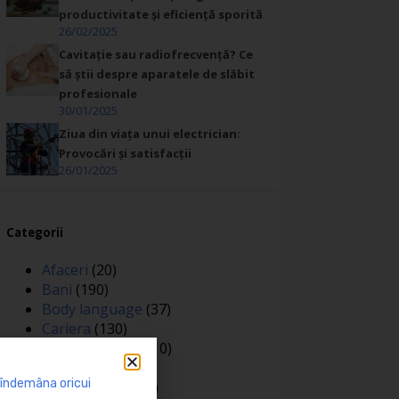
productivitate și eficiență sporită
26/02/2025
Cavitație sau radiofrecvență? Ce
să știi despre aparatele de slăbit
profesionale
30/01/2025
Ziua din viața unui electrician:
Provocări și satisfacții
26/01/2025
Categorii
Afaceri
(20)
Bani
(190)
Body language
(37)
Cariera
(130)
Casa si gradina
(10)
Coaching
(141)
 îndemâna oricui
Comunicare
(106)