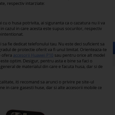
e, respectiv intarziate:
 cu o husa potrivita, ai siguranta ca o cazatura nu ii va
i in cazul in care acesta este supus socurilor, respectiv
eintentionat.
 sa fie dedicat telefonului tau. Nu este deci suficient sa
dul de protectie oferit va fi unul limitat. Orienteaza-te
e ofera
accesorii Huawei P10
sau pentru orice alt model
tie este optim. Desigur, pentru asta e bine sa faci o
 in general de materialul din care e facuta husa, dar si de
alitate, iti recomand sa arunci o privire pe site-ul
ne in care gasesti huse, dar si alte accesorii mobile ce