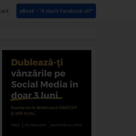
tact
eBook – ”A murit Facebook-ul?”