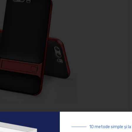
n protejarea carcasei, aceeasi este misiunea foliei, insa
10 metode simple și la