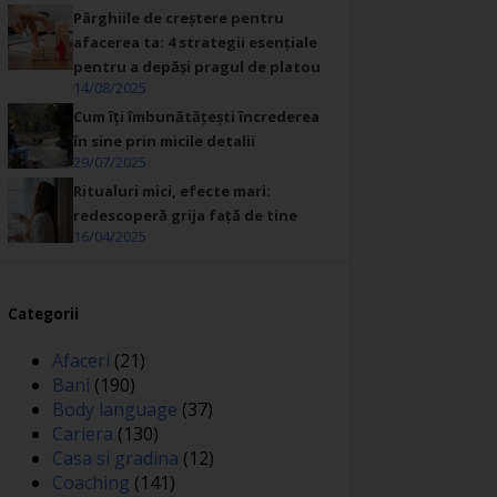
Pârghiile de creștere pentru
afacerea ta: 4 strategii esențiale
pentru a depăși pragul de platou
14/08/2025
Cum îți îmbunătățești încrederea
în sine prin micile detalii
29/07/2025
Ritualuri mici, efecte mari:
redescoperă grija față de tine
16/04/2025
Categorii
Afaceri
(21)
Bani
(190)
Body language
(37)
Cariera
(130)
Casa si gradina
(12)
Coaching
(141)