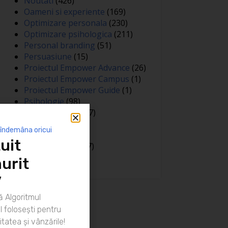
Noutati
(426)
Oameni si experiente
(169)
Optimizare personala
(230)
Optimizare psihologica
(211)
Personal branding
(51)
Persuasiune
(15)
Proiectul Empower Advance
(26)
Proiectul Empower Campus
(1)
Proiectul Empower Guide
(1)
Psihologie
(98)
Public speaking
(7)
Relatii
(148)
 îndemâna oricui
Sanatate
(81)
uit
Spiritualitate
(127)
Training
(15)
urit
”
 Algoritmul
 folosești pentru
itatea și vânzările!