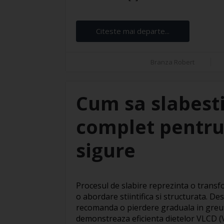
Citeste mai departe...
Branza Robert
Cum sa slabest
complet pentru 
sigure
Procesul de slabire reprezinta o trans
o abordare stiintifica si structurata. De
recomanda o pierdere graduala in greut
demonstreaza eficienta dietelor VLCD (V