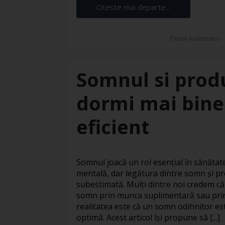
Citeste mai departe...
Elena Ardeleanu
Somnul si prod
dormi mai bine 
eficient
Somnul joacă un rol esențial în sănăta
mentală, dar legătura dintre somn și pr
subestimată. Mulți dintre noi credem c
somn prin munca suplimentară sau prin
realitatea este că un somn odihnitor e
optimă. Acest articol își propune să [...]