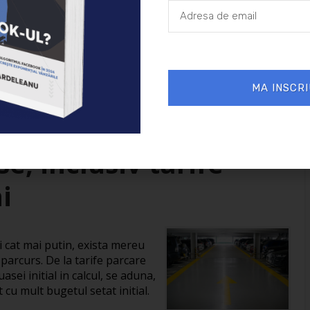
25/11/2024
Afaceri
MA INSCRI
: cum gasesti
e, inclusiv tarife
i
ti cat mai putin, exista mereu
parcurs. De la tarife parcare
asei initial in calcul, se aduna,
t cu mult bugetul setat initial.