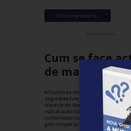
Citeste mai departe...
Elena Ardeleanu
Cum se face ac
de marcat? Ce t
Actualizarea unei case de marcat este u
asigurarea functionarii corecte si confo
Afacerile din Romania sunt obligate in 
marcat autorizata si instalata corespun
conformitate cu reglementarile legale in
ghid complet privind procesul [...]