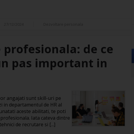
27/12/2024
Dezvoltare personala
 profesionala: de ce
un pas important in
R
or angajati sunt skill-uri pe
zi in departamentul de HR al
natati aceste abilitati, te poti
 profesionala. Iata cateva dintre
hnici de recrutare si [...]