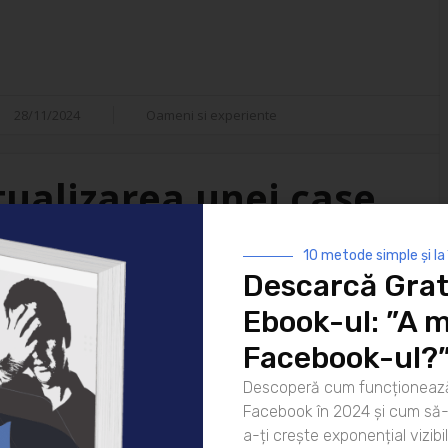
28/11/2024
Oameni si experiente
tualizarea unei case
rebuie sa stii?
10 metode simple și la
Descarcă Grat
n proces esential pentru
Ebook-ul: ”A m
rmitatii cu cerintele ANAF.
Facebook-ul?
primul rand sa aiba o casa de
zator – anume fiscalizata in
Descoperă cum funcționează
 vigoare. Mai jos vei gasi un
Facebook în 2024 și cum să-l
a-ți crește exponențial vizibil