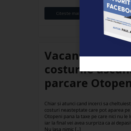
Citeste mai departe...
Branza Robert
Vacante ieftine
costurile ascuns
parcare Otopen
Chiar si atunci cand incerci sa cheltuies
costuri neasteptate care pot aparea pe 
Otopeni pana la taxe pe care nici nu le lu
iar la final vei avea surpriza ca ai depasi
Nu lasa nimic [...]