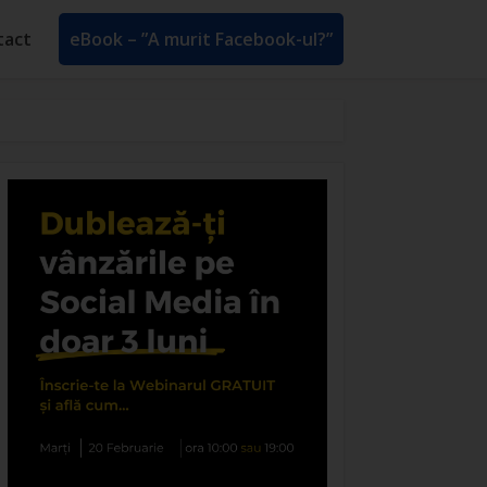
tact
eBook – ”A murit Facebook-ul?”