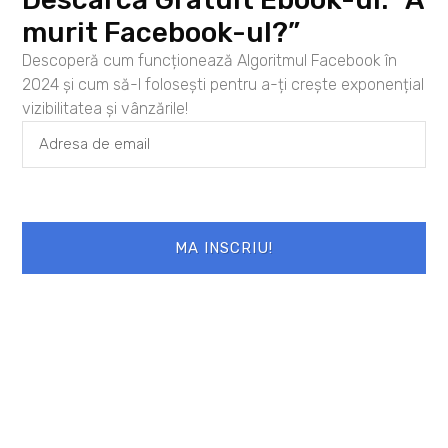
murit Facebook-ul?”
Branza Robert
25/11/2024
Afaceri
Descoperă cum funcționează Algoritmul Facebook în
2024 și cum să-l folosești pentru a-ți crește exponențial
vizibilitatea și vânzările!
Secretul unui aluat reusit:
cand sa folosesti drojdie si
cand praful de copt
MA INSCRIU!