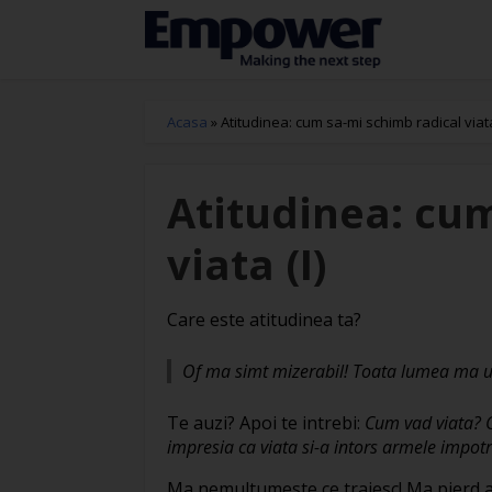
Acasa
»
Atitudinea: cum sa-mi schimb radical viata
Atitudinea: cu
viata (I)
Care este atitudinea ta?
Of ma simt mizerabil! Toata lumea ma ur
Te auzi? Apoi te intrebi:
Cum vad viata? C
impresia ca viata si-a intors armele impot
Ma nemultumeste ce traiesc! Ma pierd 