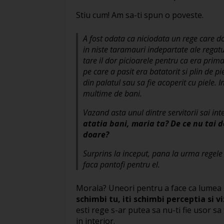
Stiu cum! Am sa-ti spun o poveste.
A fost odata ca niciodata un rege care do
in niste taramauri indepartate ale regatul
tare il dor picioarele pentru ca era pri
pe care a pasit era batatorit si plin de pi
din palatul sau sa fie acoperit cu piele. 
multime de bani.
Vazand asta unul dintre servitorii sai inte
atatia bani, maria ta? De ce nu tai d
doare?
Surprins la inceput, pana la urma regele 
faca pantofi pentru el.
Morala? Uneori pentru a face ca lumea sa 
schimbi tu, iti schimbi perceptia si 
esti rege s-ar putea sa nu-ti fie usor sa 
in interior.