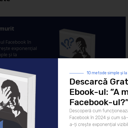
 murit
ul Facebook în
crește exponențial
ple și la
ponențial
r tale.
10 metode simple și la
Descarcă Grat
Ebook-ul: ”A m
Facebook-ul?
Descoperă cum funcționează
Facebook în 2024 și cum să-l
a-ți crește exponențial vizibil