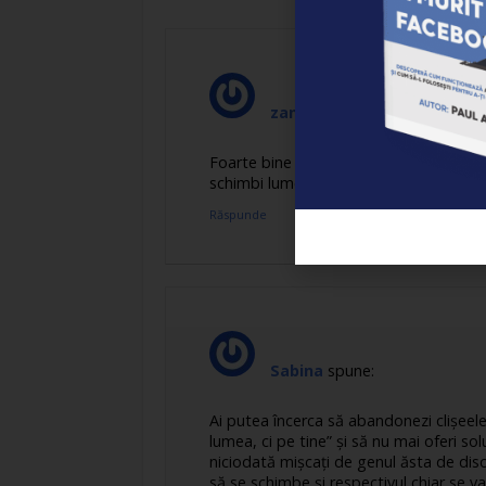
zangaman
spune:
Foarte bine punctat „mai bine te schimbi
schimbi lumea!” cine intelege la timp a
Răspunde
Sabina
spune:
Ai putea încerca să abandonezi clişeele
lumea, ci pe tine” şi să nu mai oferi sol
niciodată mişcaţi de genul ăsta de disc
să se schimbe şi respectivul chiar se v