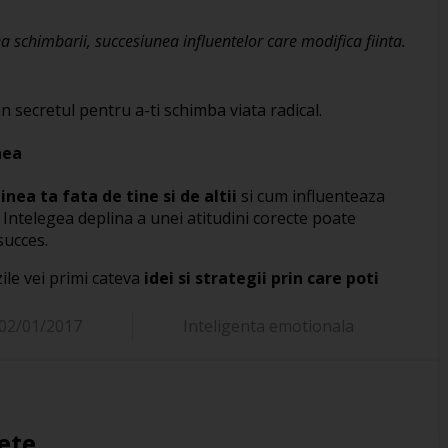
a schimbarii, succesiunea influentelor care modifica fiinta.
n secretul pentru a-ti schimba viata radical.
nea
inea ta fata de tine si de altii
si cum influenteaza
. Intelegea deplina a unei atitudini corecte poate
succes.
ile vei primi cateva
idei si strategii prin care poti
02/01/2017
Inteligenta emotionala
ete