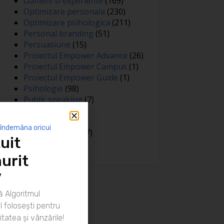
Oameni si experiente
(169)
Optimizare personala
(230)
Optimizare psihologica
(211)
Personal branding
(51)
Persuasiune
(15)
Proiectul Empower Advance
(26)
Proiectul Empower Campus
(1)
Proiectul Empower Guide
(1)
Psihologie
(98)
Public speaking
(7)
Relatii
(148)
Sanatate
(81)
 îndemâna oricui
Spiritualitate
(127)
uit
Training
(15)
urit
”
 Algoritmul
 folosești pentru
itatea și vânzările!