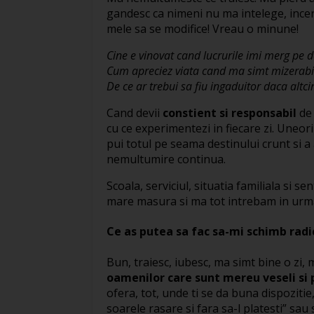
gandesc ca nimeni nu ma intelege, incerc
mele sa se modifice! Vreau o minune!
Cine e vinovat cand lucrurile imi merg pe 
Cum apreciez viata cand ma simt mizerabi
De ce ar trebui sa fiu ingaduitor daca altc
Cand devii
constient si responsabil
de 
cu ce experimentezi in fiecare zi. Uneori 
pui totul pe seama destinului crunt si a 
nemultumire continua.
Scoala, serviciul, situatia familiala si 
mare masura si ma tot intrebam in urma 
Ce as putea sa fac sa-mi schimb radi
Bun, traiesc, iubesc, ma simt bine o zi, 
oamenilor care sunt mereu veseli si p
ofera, tot, unde ti se da buna dispoziti
soarele rasare si fara sa-l platesti” sau sa