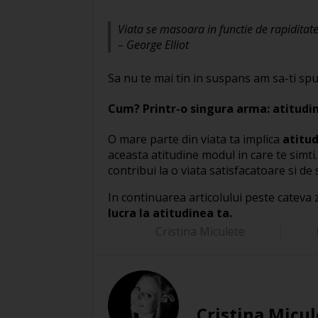
Viata se masoara in functie de rapiditate
– George Elliot
Sa nu te mai tin in suspans am sa-ti spu
Cum? Printr-o singura arma: atitudi
O mare parte din viata ta implica
atitud
aceasta atitudine modul in care te simti
contribui la o viata satisfacatoare si de 
In continuarea articolului peste cateva z
lucra la atitudinea ta.
Cristina Miculete
Cristina Micul