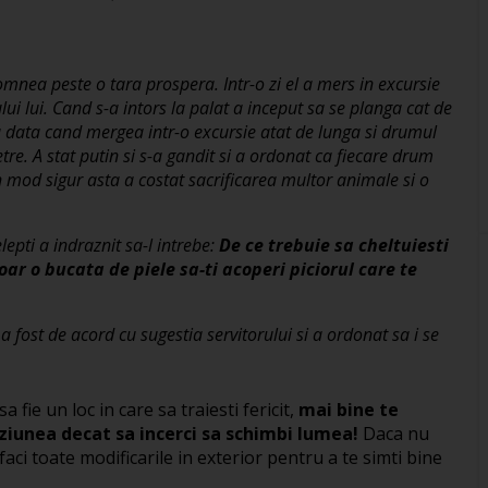
mnea peste o tara prospera. Intr-o zi el a mers in excursie
ui lui. Cand s-a intors la palat a inceput sa se planga cat de
ma data cand mergea intr-o excursie atat de lunga si drumul
etre. A stat putin si s-a gandit si a ordonat ca fiecare drum
In mod sigur asta a costat sacrificarea multor animale si o
lepti a indraznit sa-l intrebe:
De ce trebuie sa cheltuiesti
oar o bucata de piele sa-ti acoperi piciorul care te
a fost de acord cu sugestia servitorului si a ordonat sa i se
fie un loc in care sa traiesti fericit,
mai bine te
viziunea decat sa incerci sa schimbi lumea!
Daca nu
faci toate modificarile in exterior pentru a te simti bine