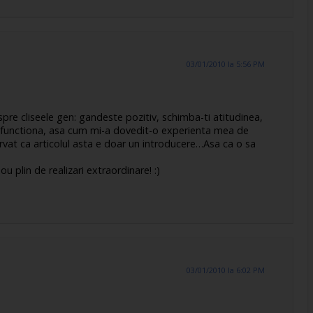
03/01/2010 la 5:56 PM
pre cliseele gen: gandeste pozitiv, schimba-ti atitudinea,
r functiona, asa cum mi-a dovedit-o experienta mea de
rvat ca articolul asta e doar un introducere…Asa ca o sa
 plin de realizari extraordinare! :)
03/01/2010 la 6:02 PM