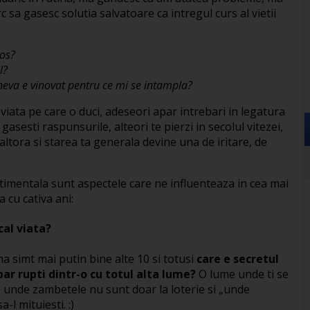
 sa gasesc solutia salvatoare ca intregul curs al vietii
dos?
l?
ineva e vinovat pentru ce mi se intampla?
viata pe care o duci, adeseori apar intrebari in legatura
gasesti raspunsurile, alteori te pierzi in secolul vitezei,
altora si starea ta generala devine una de iritare, de
sentimentala sunt aspectele care ne influenteaza in cea mai
cu cativa ani:
cal viata?
ma simt mai putin bine alte 10 si totusi
care e secretul
ar rupti dintr-o cu totul alta lume?
O lume unde ti se
e, unde zambetele nu sunt doar la loterie si „unde
-l mituiesti. :)