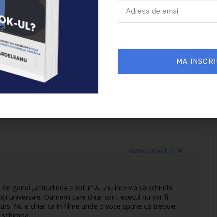
02/01/2010 la 10:28 AM
MA INSCRI
 tu, iti schimbi perceptia si viziunea decat sa incerci sa
cest aspect are o sansa in plus ;)
02/01/2010 la 1:15 PM
 de genul „atitudinea e totul” & „nu încerca să schimbi
uţii universale. Oamenii care chiar simt eşecul nu vor fi
urs. Nu e chiar ca în filme unde o voce spune că trebuie
a schimba.