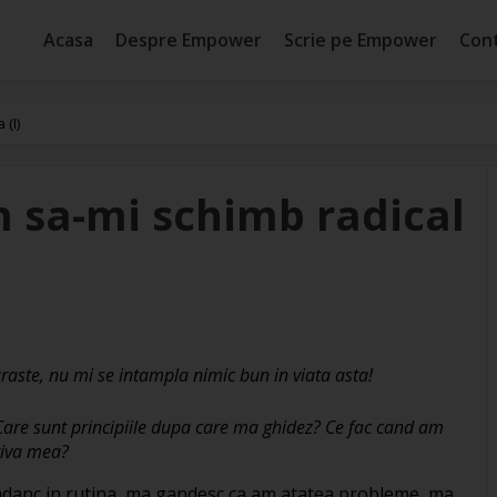
Acasa
Despre Empower
Scrie pe Empower
Con
 (I)
m sa-mi schimb radical
aste, nu mi se intampla nimic bun in viata asta!
are sunt principiile dupa care ma ghidez? Ce fac cand am
riva mea?
adanc in rutina, ma gandesc ca am atatea probleme, ma