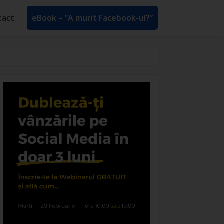
tact
eBook – ”A murit Facebook-ul?”