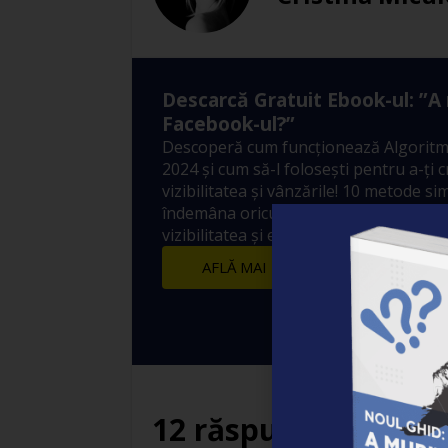
Descarcă Gratuit Ebook-ul: ”A
Facebook-ul?”
Descoperă cum funcționează Algoritm
2024 și cum să-l folosești pentru a-ți 
vizibilitatea și vânzările! 10 metode sim
îndemâna oricui prin care să crești ex
vizibilitatea și engagement-ul postărilo
AFLĂ MAI MULTE
12 răspunsuri