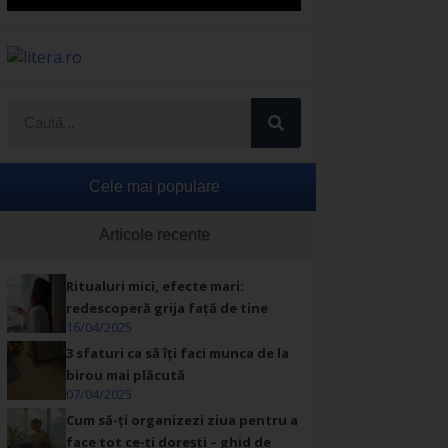
Cele mai populare
Articole recente
Ritualuri mici, efecte mari:
redescoperă grija față de tine
16/04/2025
3 sfaturi ca să îți faci munca de la
birou mai plăcută
07/04/2025
Cum să-ți organizezi ziua pentru a
face tot ce-ți dorești – ghid de