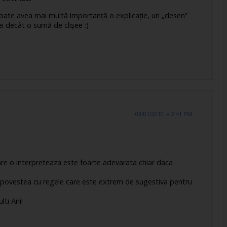
ate avea mai multă importanţă o explicaţie, un „desen”
dei decât o sumă de clişee :)
03/01/2010 la 2:41 PM
care o interpreteaza este foarte adevarata chiar daca
l povestea cu regele care este extrem de sugestiva pentru
lti Ani!