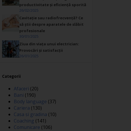
productivitate și eficiență sporită
26/02/2025
Cavitație sau radiofrecvență? Ce
să știi despre aparatele de slăbit
profesionale
30/01/2025
Ziua din viața unui electrician:
Provocări și satisfacții
26/01/2025
Categorii
Afaceri
(20)
Bani
(190)
Body language
(37)
Cariera
(130)
Casa si gradina
(10)
Coaching
(141)
Comunicare
(106)