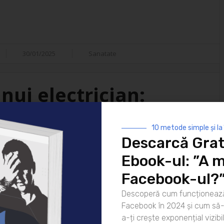
30/01/2025
Sanatate
nui electrician:
isfacții
10 metode simple și la
Descarcă Grat
i ai vieții moderne. De la
Ebook-ul: ”A m
 strălucească noaptea până la
atea lor este indispensabilă. Dar
Facebook-ul?
ui electrician? Hai să
Descoperă cum funcționează
rea pentru zi Ziua unui
Facebook în 2024 și cum să-l
că [...]
a-ți crește exponențial vizibil