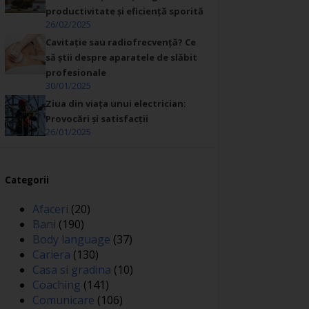
productivitate și eficiență sporită
26/02/2025
Cavitație sau radiofrecvență? Ce
să știi despre aparatele de slăbit
profesionale
30/01/2025
Ziua din viața unui electrician:
Provocări și satisfacții
26/01/2025
Categorii
Afaceri
(20)
Bani
(190)
Body language
(37)
Cariera
(130)
Casa si gradina
(10)
Coaching
(141)
Comunicare
(106)