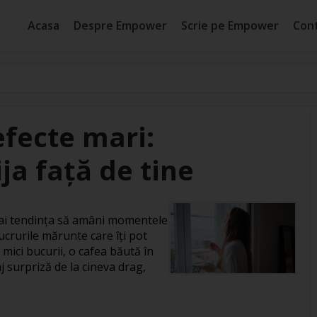
Acasa
Despre Empower
Scrie pe Empower
Con
efecte mari:
ja față de tine
, ai tendința să amâni momentele
ucrurile mărunte care îți pot
 mici bucurii, o cafea băută în
j surpriză de la cineva drag,