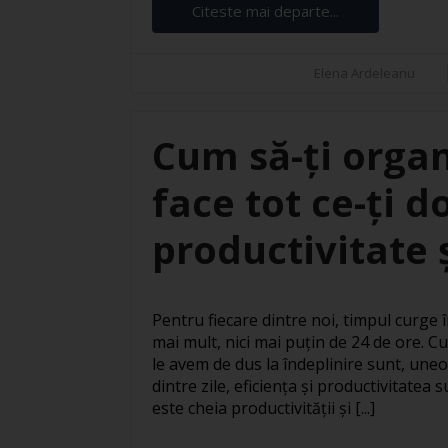
Citeste mai departe...
Elena Ardeleanu
Cum să-ți organ
face tot ce-ți d
productivitate ș
Pentru fiecare dintre noi, timpul curge în
mai mult, nici mai puțin de 24 de ore. Cu
le avem de dus la îndeplinire sunt, uneo
dintre zile, eficiența și productivitatea
este cheia productivității și [...]