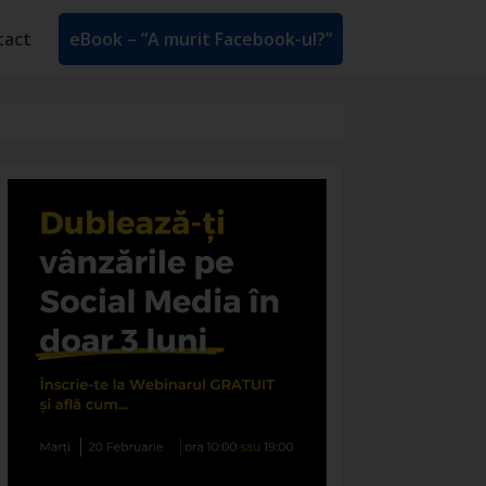
tact
eBook – ”A murit Facebook-ul?”