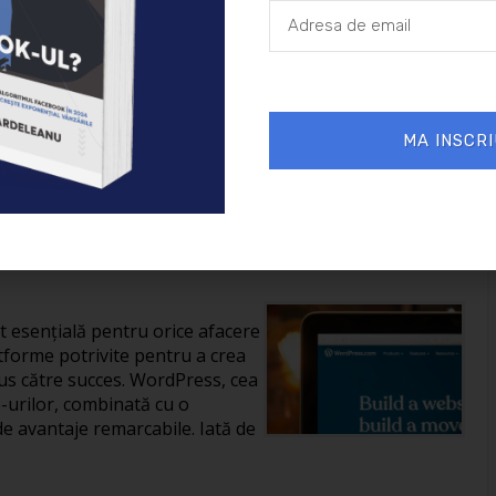
26/01/2025
Afaceri
MA INSCRI
reării unui site în
it esențială pentru orice afacere
tforme potrivite pentru a crea
us către succes. WordPress, cea
-urilor, combinată cu o
de avantaje remarcabile. Iată de