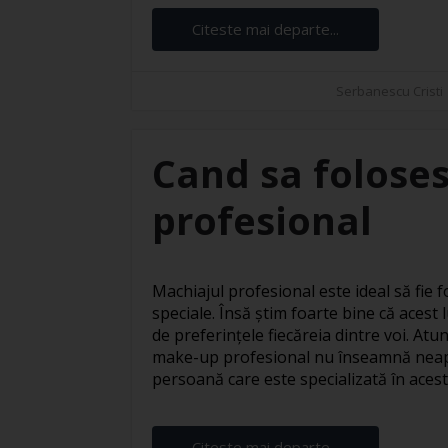
Citeste mai departe...
Serbanescu Cristi
Cand sa foloses
profesional
Machiajul profesional este ideal să fie fo
speciale. Însă știm foarte bine că acest l
de preferințele fiecăreia dintre voi. At
make-up profesional nu înseamnă neapă
persoană care este specializată în acest s
Citeste mai departe...