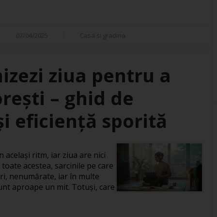
07/04/2025
Casa si gradina
izezi ziua pentru a
orești – ghid de
i eficiență sporită
 același ritm, iar ziua are nici
 toate acestea, sarcinile pe care
ri, nenumărate, iar în multe
 sunt aproape un mit. Totuși, care