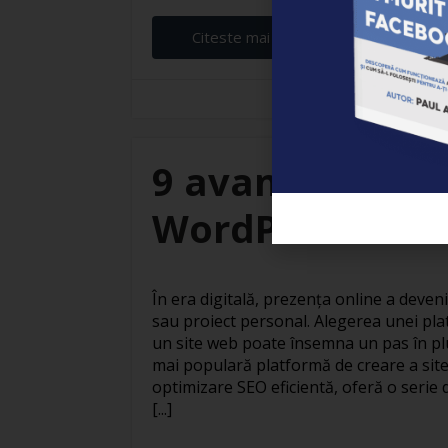
Citeste mai departe...
Elena Ardeleanu
9 avantaje ale c
WordPress
În era digitală, prezența online a deven
sau proiect personal. Alegerea unei pla
un site web poate însemna un pas în pl
mai populară platformă de creare a site
optimizare SEO eficientă, oferă o serie 
[...]