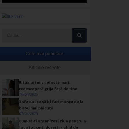
Cele mai populare
Articole recente
Ritualuri mici, efecte mari:
redescoperă grija față de tine
16/04/2025
3 sfaturi ca să îți faci munca de la
birou mai plăcută
07/04/2025
Cum să-ți organizezi ziua pentru a
face tot ce-ți dorești – ghid de