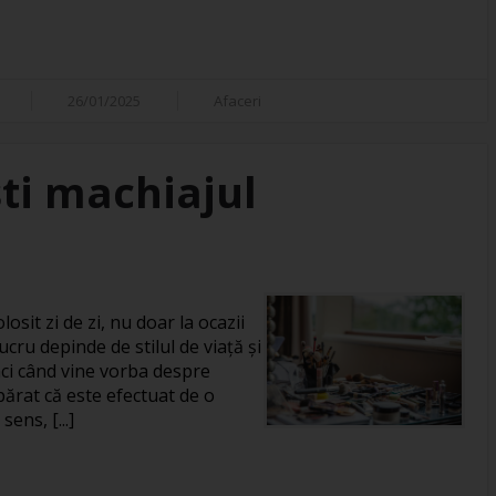
26/01/2025
Afaceri
ti machiajul
losit zi de zi, nu doar la ocazii
ucru depinde de stilul de viață și
unci când vine vorba despre
rat că este efectuat de o
ens, [...]