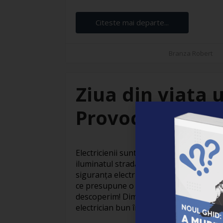
Citeste mai departe...
Branza Robert
Ziua din viața u
Provocări și sat
Electricienii sunt adevărați eroi invizibil
iluminatul stradal care face orașele să
siguranța electrică din locuințe, activit
ce presupune o zi obișnuită din viața un
descoperim! Dimineața devreme: Pregăti
electrician bun începe devreme. Cu o ceaș