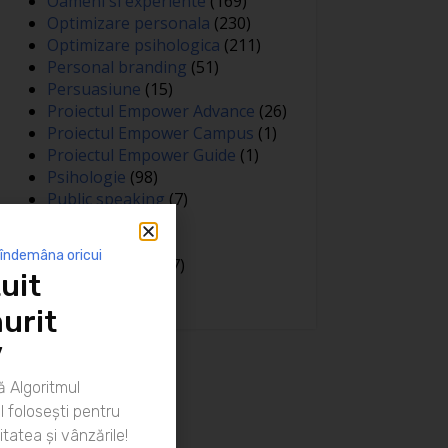
Oameni si experiente
(169)
Optimizare personala
(230)
Optimizare psihologica
(211)
Personal branding
(51)
Persuasiune
(15)
Proiectul Empower Advance
(26)
Proiectul Empower Campus
(1)
Proiectul Empower Guide
(1)
Psihologie
(98)
Public speaking
(7)
Relatii
(148)
Sanatate
(81)
 îndemâna oricui
Spiritualitate
(127)
uit
Training
(15)
urit
”
 Algoritmul
 folosești pentru
itatea și vânzările!