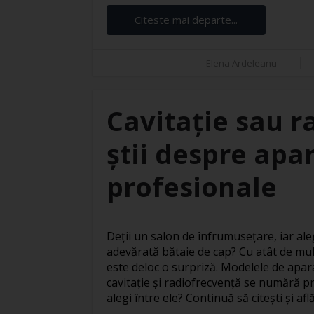
Citeste mai departe...
Elena Ardeleanu
Cavitație sau r
știi despre apar
profesionale
Deții un salon de înfrumusețare, iar ale
adevărată bătaie de cap? Cu atât de mul
este deloc o surpriză. Modelele de apar
cavitație și radiofrecvență se numără pr
alegi între ele? Continuă să citești și află 