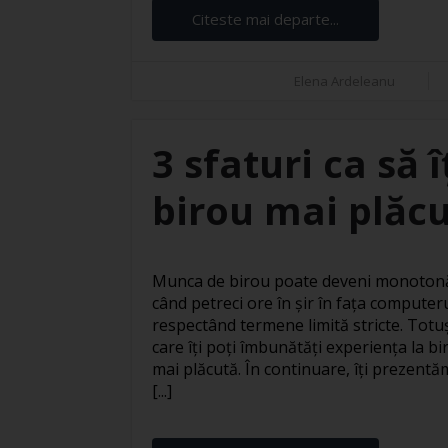
Citeste mai departe...
Elena Ardeleanu
3 sfaturi ca să 
birou mai plăc
Munca de birou poate deveni monotonă 
când petreci ore în șir în fața computer
respectând termene limită stricte. Totuși
care îți poți îmbunătăți experiența la bi
mai plăcută. În continuare, îți prezentăm
[...]