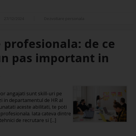
27/12/2024
Dezvoltare personala
 profesionala: de ce
un pas important in
R
or angajati sunt skill-uri pe
zi in departamentul de HR al
natati aceste abilitati, te poti
 profesionala. Iata cateva dintre
hnici de recrutare si [...]