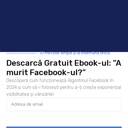
Empower
10 metode simple și la îndemâna oricui
Descarcă Gratuit Ebook-ul: ”A
Descarcă Gratuit Ebook-ul: ”A
murit Facebook-ul?”
murit Facebook-ul?”
Descoperă cum funcționează Algoritmul
Facebook în 2024 și cum să-l folosești
Descoperă cum funcționează Algoritmul Facebook în
pentru a-ți crește exponențial
2024 și cum să-l folosești pentru a-ți crește exponențial
vizibilitatea și vânzările! 10 metode
vizibilitatea și vânzările!
simple și la îndemâna oricui prin care să
crești exponențial vizibilitatea și
engagement-ul postărilor tale.
AFLĂ MAI MULTE