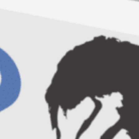
de nimeni altcineva, fără a trebui să urmați
anumite coduri și reglementări stabilite de
un cazino, tot ce ați avea de făcut este să vă
distrați.
Jocurile fost identificate de mult timp ca
ajutoare pentru a îmbunătăți concentrarea
și memoria jucătorilor, oferă chiar forme
bune de antrenament mental. Reducerea
stresului, relaxarea minții, îmbunătățirea
abilităților de gestionare a timpului și
îmbunătățirea judecății și a abilităților
analitice sunt doar câteva dintre avantajele
pe care jocurile online le pot aduce
jucătorilor.
Eliberare de Stres
Cercetările au confirmat că jocurile online
au beneficii psihologice substanțiale.