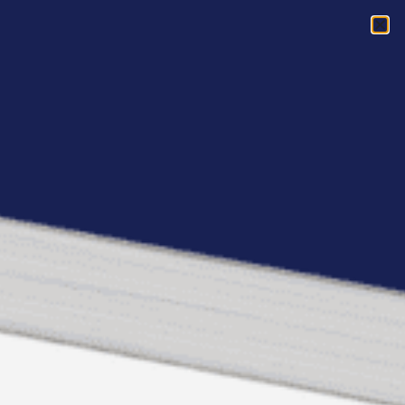
Acasa
»
Beneficiile Jocurilor Online
Beneficiile Jocurilor
Online
Jocurile online evoluează rapid în cea mai
captivantă formă de divertisment de astăzi.
Avansarea tehnologiei și utilizarea tot mai
mare a internetului au permis jocurilor
convenționale să devină practic accesibile,
sporind semnificativ amploarea lor și
bucuria pasionaților de jocuri. De exemplu,
jucând
sloturi online
, puteți sta pe scaunul
vostru preferat în pijamale cu orice
mâncare ați alege și fără să fiți preocupați