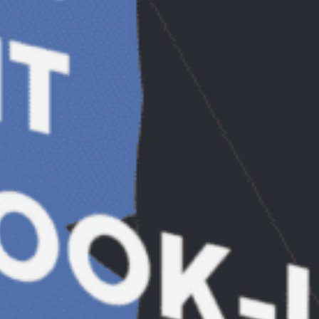
le permite să comunice cu alte persoane
printr-un mediu care este mai tangibil sub
controlul lor. Acest lucru le poate permite
să se simtă mai confortabil în interacțiunile
interpersonale.
Divertisment
Jocurile online abordează nevoia umană
comună de divertisment cu comoditate.
Puteți juca jocuri oricând, de oriunde și de
pe orice dispozitiv activat pe internet, chiar
dacă sunteți în mișcare. De la navetiști până
la persoane aflate în sălile de așteptare,
jocurile online ne permit să ocupăm timp
care altfel ar fi irosit în a nu face nimic.
Jucătorii pot alege dintr-o varietate de
jocuri pentru a se potrivi nevoilor lor și
pentru a se distra mai eficient decât înainte.