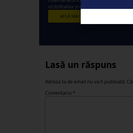
îndemâna oricui prin care să crești ex
vizibilitatea și engagement-ul postărilo
AFLĂ MAI MULTE
Lasă un răspuns
Adresa ta de email nu va fi publicată.
Câ
Comentariu
*