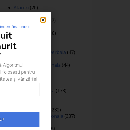
Afaceri
(20)
Bani
(190)
Body language
(37)
Cariera
(130)
 îndemâna oricui
Casa si gradina
(10)
uit
Coaching
(141)
urit
Comunicare
(106)
Comunicare nonverbala
(47)
”
Creativitate
(68)
Dezvoltare personala
(44)
 Algoritmul
Diverse
(81)
 folosești pentru
Educatie
(144)
itatea și vânzările!
Auto
(12)
Educatie financiara
(173)
Evenimente
(13)
Featured
(165)
Gandire pozitiva
(232)
Inteligenta emotionala
(337)
U!
Internațional
(2)
Legea atractiei
(35)