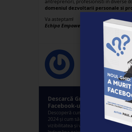
antreprenori, profesionisti in diverse 
domeniul dezvoltarii personale si pro
Va asteptam!
Echipa Empower
Empower
Empower
Descarcă Gratuit Ebook-ul: ”A
Facebook-ul?”
Descoperă cum funcționează Algoritm
2024 și cum să-l folosești pentru a-ți 
vizibilitatea și vânzările! 10 metode sim