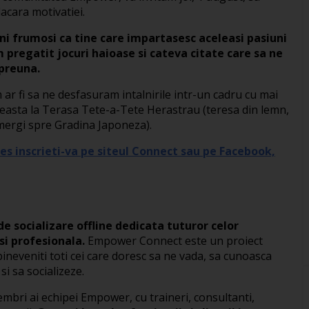
acara motivatiei.
eni frumosi ca tine care impartasesc aceleasi pasiuni
Am pregatit jocuri haioase si cateva citate care sa ne
mpreuna.
r fi sa ne desfasuram intalnirile intr-un cadru cu mai
ceasta la Terasa Tete-a-Tete Herastrau (teresa din lemn,
mergi spre Gradina Japoneza).
es inscrieti-va pe siteul Connect sau pe Facebook,
 socializare offline dedicata tuturor celor
si profesionala.
Empower Connect este un proiect
bineveniti toti cei care doresc sa ne vada, sa cunoasca
i sa socializeze.
bri ai echipei Empower, cu traineri, consultanti,