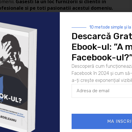
domenii.
Gasesti la un loc furnizorii si clientii in
fesionale si pe toti pasionatii acestui domeniu.
10 metode simple și la
29/07/2013
Noutati
Descarcă Grat
Ebook-ul: ”A m
Facebook-ul?
Descoperă cum funcționează
Facebook în 2024 și cum să-l
a-ți crește exponențial vizibil
 murit
ul Facebook în
crește exponențial
MA INSCRI
ple și la