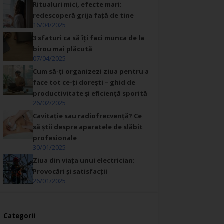
Ritualuri mici, efecte mari:
redescoperă grija față de tine
16/04/2025
3 sfaturi ca să îți faci munca de la
birou mai plăcută
07/04/2025
Cum să-ți organizezi ziua pentru a
face tot ce-ți dorești – ghid de
productivitate și eficiență sporită
26/02/2025
Cavitație sau radiofrecvență? Ce
să știi despre aparatele de slăbit
profesionale
30/01/2025
Ziua din viața unui electrician:
Provocări și satisfacții
26/01/2025
Categorii