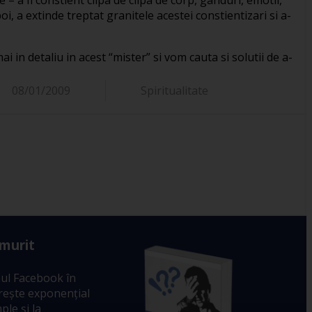
apoi, a extinde treptat granitele acestei constientizari si a-
 in detaliu in acest “mister” si vom cauta si solutii de a-
08/01/2009
Spiritualitate
 murit
ul Facebook în
crește exponențial
ple și la