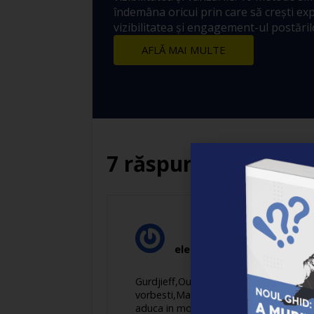
îndemâna oricui prin care să crești ex
vizibilitatea și engagement-ul postărilo
AFLĂ MAI MULTE
7 răspunsuri
elena
spune:
Gurdjieff,Ouspensky,Osho!!!!!! Cine i-a
vorbesti,Marius,practic de mult timp ex
aduca in momentul prezent deoarece ,in