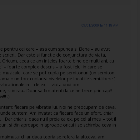
09/01/2009 la 11:18 AM
e pentru cei care – asa cum spunea si Elena – au avut
scrieri.. Dar este si functie de conjunctura de viata,
 Oricum, ceea ce am inteles foarte bine de multi ani, cu
e’ – foarte complex descris – a fost felul in care se
le muzicale, care se pot cupla pe semitonuri (un semiton
ma = un ton: cuplarea nivelelor pe locatiile semi-libere )
 vibrationale in – de ex. – viata unui om.
ine, si in rau.. Doar sa fim atenti la ce ne trece prin cap!!
!!! :)
untem: fiecare pe vibratia lui. Noi ne preocupam de ceva,
e unde suntem. Am invatat ca fiecare face un efort, chiar
.. Dar chiar si daca nu il preia ca ex. pe cel al meu – tot il
i bun, si din aproape in aproape oricui i se schimba ceva in
a maimuta: chiar daca teoria se refera la altceva, am