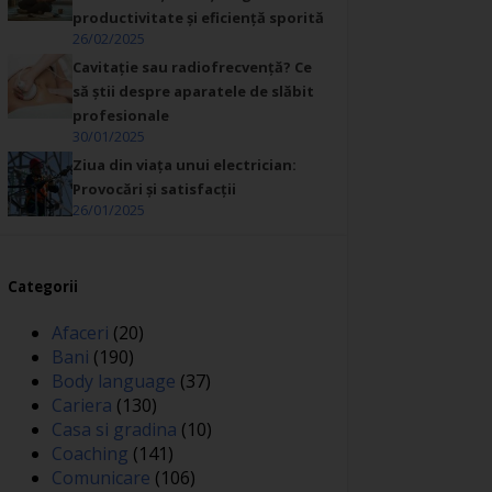
productivitate și eficiență sporită
26/02/2025
Cavitație sau radiofrecvență? Ce
să știi despre aparatele de slăbit
profesionale
30/01/2025
Ziua din viața unui electrician:
Provocări și satisfacții
26/01/2025
Categorii
Afaceri
(20)
Bani
(190)
Body language
(37)
Cariera
(130)
Casa si gradina
(10)
Coaching
(141)
Comunicare
(106)