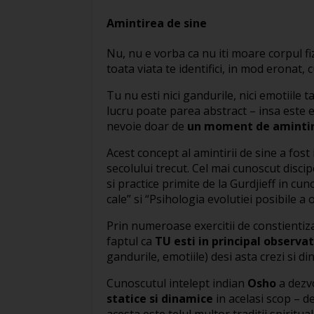
Amintirea de sine
Nu, nu e vorba ca nu iti moare corpul fi
toata viata te identifici, in mod eronat, cu
Tu nu esti nici gandurile, nici emotiile t
lucru poate parea abstract – insa este ext
nevoie doar de
un moment de amintir
Acest concept al amintirii de sine a fos
secolului trecut. Cel mai cunoscut discip
si practice primite de la Gurdjieff in cu
cale” si “Psihologia evolutiei posibile a 
Prin numeroase exercitii de constientizar
faptul ca
TU esti in principal observat
gandurile, emotiile) desi asta crezi si d
Cunoscutul intelept indian
Osho
a dezv
statice si dinamice
in acelasi scop – de
acesta este telul multor traditii spiritual