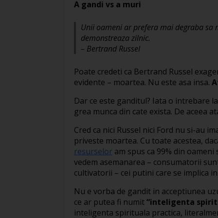
A gandi vs a muri
Unii oameni ar prefera mai degraba sa mo
demonstreaza zilnic.
– Bertrand Russel
Poate credeti ca Bertrand Russel exagere
evidente – moartea. Nu este asa insa.
A
Dar ce este ganditul? Iata o intrebare 
grea munca din cate exista. De aceea ata
Cred ca nici Russel nici Ford nu si-au im
priveste moartea. Cu toate acestea, daca
resurselor
am spus ca 99% din oameni su
vedem asemanarea – consumatorii sunt ce
cultivatorii – cei putini care se implica 
Nu e vorba de gandit in acceptiunea uzua
ce ar putea fi numit
“inteligenta spiri
inteligenta spirituala practica, literalm