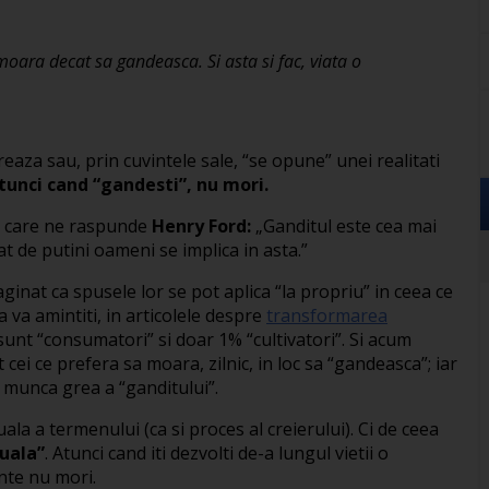
ara decat sa gandeasca. Si asta si fac, viata o
aza sau, prin cuvintele sale, “se opune” unei realitati
tunci cand “gandesti”, nu mori.
la care ne raspunde
Henry Ford:
„Ganditul este cea mai
t de putini oameni se implica in asta.”
aginat ca spusele lor se pot aplica “la propriu” in ceea ce
 va amintiti, in articolele despre
transformarea
nt “consumatori” si doar 1% “cultivatori”. Si acum
i ce prefera sa moara, zilnic, in loc sa “gandeasca”; iar
in munca grea a “ganditului”.
la a termenului (ca si proces al creierului). Ci de ceea
tuala”
. Atunci cand iti dezvolti de-a lungul vietii o
ente nu mori.