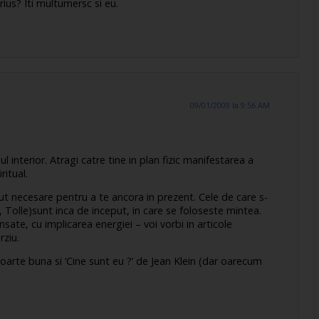
ius? Iti multumersc si eu.
09/01/2009 la 9:56 AM
l interior. Atragi catre tine in plan fizic manifestarea a
ritual.
lut necesare pentru a te ancora in prezent. Cele de care s-
Tolle)sunt inca de inceput, in care se foloseste mintea.
te, cu implicarea energiei – voi vorbi in articole
rziu.
oarte buna si ‘Cine sunt eu ?’ de Jean Klein (dar oarecum