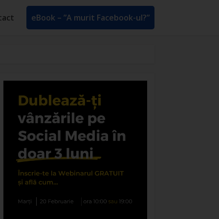
tact
eBook – ”A murit Facebook-ul?”