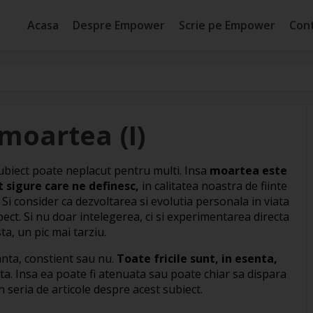
Acasa
Despre Empower
Scrie pe Empower
Con
moartea (I)
biect poate neplacut pentru multi. Insa
moartea este
t sigure care ne definesc,
in calitatea noastra de fiinte
. Si consider ca dezvoltarea si evolutia personala in viata
ect. Si nu doar intelegerea, ci si experimentarea directa
ta, un pic mai tarziu.
nta, constient sau nu.
Toate fricile sunt, in esenta,
ta. Insa ea poate fi atenuata sau poate chiar sa dispara
in seria de articole despre acest subiect.