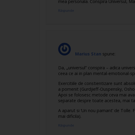
mea personala. Conspira Universul, Mar
Răspunde
Marius Stan
spune:
Da, „universul” conspira – adica universu
ceea ce ai in plan mental-emotional-spi
Exercitiile de constientizare sunt abso
a pomenit (Gurdjieff-Ouspensky, Osho, 
Apoi se folosesc metode ceva mai avansa
separate despre toate acestea, mai ta
A aparut si ‘Un nou pamant’ de Tolle. F
mai dificila).
Răspunde