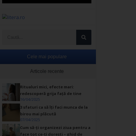
Cele mai populare
Articole recente
Ritualuri mici, efecte mari:
redescoperă grija față de tine
16/04/2025
3 sfaturi ca să îți faci munca de la
birou mai plăcută
07/04/2025
Cum să-ți organizezi ziua pentru a
face tot ce-ți dorești – ghid de