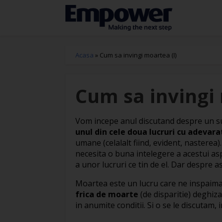
Acasa
»
Cum sa invingi moartea (I)
Cum sa invingi 
Vom incepe anul discutand despre un su
unul din cele doua lucruri cu adevara
umane (celalalt fiind, evident, nasterea)
necesita o buna intelegere a acestui asp
a unor lucruri ce tin de el. Dar despre as
Moartea este un lucru care ne inspaima
frica de moarte
(de disparitie) deghiza
in anumite conditii. Si o se le discutam, 