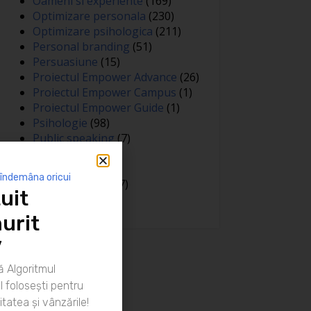
Oameni si experiente
(169)
Optimizare personala
(230)
Optimizare psihologica
(211)
Personal branding
(51)
Persuasiune
(15)
Proiectul Empower Advance
(26)
Proiectul Empower Campus
(1)
Proiectul Empower Guide
(1)
Psihologie
(98)
Public speaking
(7)
Relatii
(148)
Sanatate
(81)
 îndemâna oricui
Spiritualitate
(127)
uit
Training
(15)
urit
”
 Algoritmul
 folosești pentru
itatea și vânzările!