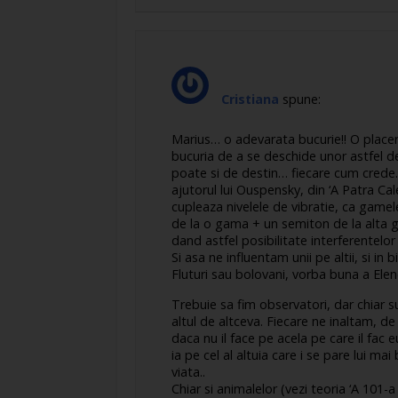
Cristiana
spune:
Marius… o adevarata bucurie!! O placer
bucuria de a se deschide unor astfel de 
poate si de destin… fiecare cum crede..
ajutorul lui Ouspensky, din ‘A Patra Cal
cupleaza nivelele de vibratie, ca game
de la o gama + un semiton de la alta ga
dand astfel posibilitate interferentelor
Si asa ne influentam unii pe altii, si in b
Fluturi sau bolovani, vorba buna a Elenei
Trebuie sa fim observatori, dar chiar s
altul de altceva. Fiecare ne inaltam, d
daca nu il face pe acela pe care il fac eu
ia pe cel al altuia care i se pare lui ma
viata..
Chiar si animalelor (vezi teoria ‘A 101-