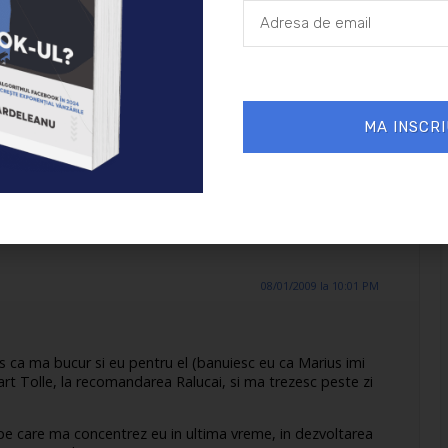
 „aiurea” si cand imi dau seama imi spun doua cuvinte
a de acum” cum spune alt mare om pentru care am o
 si Acum” .Atunci cand poti fi constient cat mai des cu
care alta data iti „scapau”,carora le dadeai mai putina
s . Pentru mine ce scrii tu e pur si simplu incantare ,vibrez
rticolului scris de Daniela. Mi-aduc aminte ca ,pe vremuri,
ca mea preferata:Cenaclul Flacara.Acum ziua de joi are
MA INSCRI
placuta:Empower-Marius Stan. Multumesc frumos.
08/01/2009 la 10:01 PM
 ca ma bucur si eu pentru el (banuiesc eu ca Marius imi
hart Tolle, la recomandarea Ralucai, si ma trezesc peste zi
l pe care ma concentrez eu in ultima vreme, in dezvoltarea