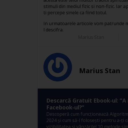
stimuli din mediul fizic si non-fizic. Iar 
ti percepe sinele ca fiind totul.
In urmatoarele articole vom patrunde mai
l descifra.
Marius Stan
Marius Stan
Descarcă Gratuit Ebook-ul: ”A
Facebook-ul?”
Descoperă cum funcționează Algoritm
2024 și cum să-l folosești pentru a-ți 
vizibilitatea și vânzările! 10 metode sim