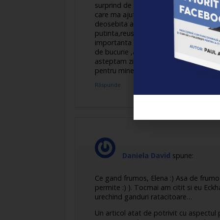
surprind de multe ori,visand,cu gandul
care ma ajuta sa ma ancorez in „clip
deosebita admiratie:Eckhart Tolle;”Aici
putinta,reusesti sa captezi informatii 
importanta . Foarte clar articolul ,Mariu
de bucurie ,asta ca sa folosesc titlul a
asteptam ziua de joi ca sa ascult muzi
pentru mine o semnificatie la fel de 
Răspunde
Daniela David
spune:
Ce gand frumos, Elena :) Asa de frumos
permite :) ). Tocmai am citit si eu Eck
urechind ganduri ratacitoare…
Un articol atat de potrivit cu aspectu