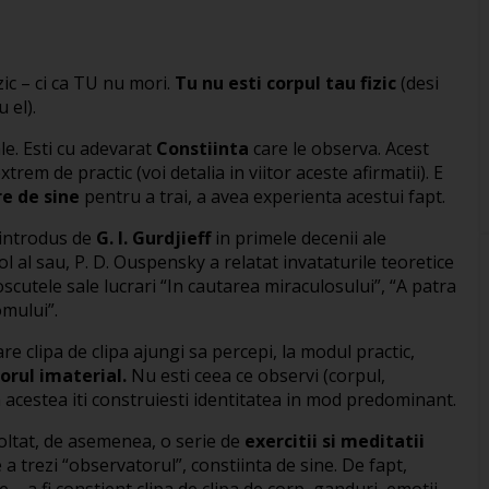
zic – ci ca TU nu mori.
Tu nu esti corpul tau fizic
(desi
 el).
ale. Esti cu adevarat
Constiinta
care le observa. Acest
rem de practic (voi detalia in viitor aceste afirmatii). E
e de sine
pentru a trai, a avea experienta acestui fapt.
t introdus de
G. I. Gurdjieff
in primele decenii ale
ol al sau, P. D. Ouspensky a relatat invataturile teoretice
noscutele sale lucrari “In cautarea miraculosului”, “A patra
omului”.
e clipa de clipa ajungi sa percepi, la modul practic,
orul imaterial.
Nu esti ceea ce observi (corpul,
in acestea iti construiesti identitatea in mod predominant.
oltat, de asemenea, o serie de
exercitii si meditatii
 a trezi “observatorul”, constiinta de sine. De fapt,
e – a fi constient clipa de clipa de corp, ganduri, emotii,