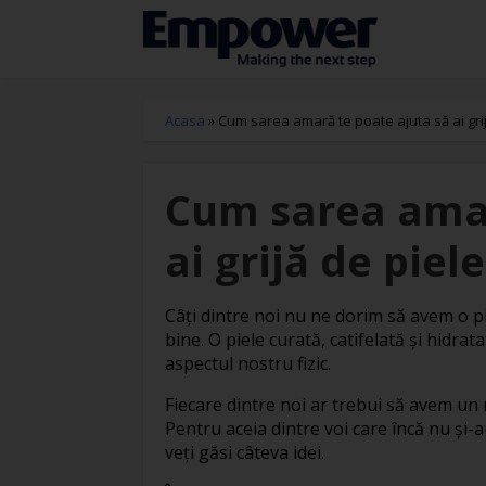
Acasa
»
Cum sarea amară te poate ajuta să ai grij
Cum sarea amar
ai grijă de piel
Câți dintre noi nu ne dorim să avem o p
bine. O piele curată, catifelată și hidra
aspectul nostru fizic.
Fiecare dintre noi ar trebui să avem un rit
Pentru aceia dintre voi care încă nu și-a
veți găsi câteva idei.