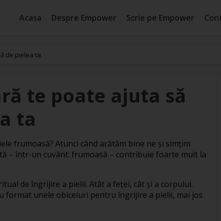
Acasa
Despre Empower
Scrie pe Empower
Con
ă de pielea ta
ă te poate ajuta să
ea ta
iele frumoasă? Atunci când arătăm bine ne și simțim
tată – într-un cuvânt: frumoasă – contribuie foarte mult la
ual de îngrijire a pielii. Atât a feței, cât și a corpului.
u format unele obiceiuri pentru îngrijire a pielii, mai jos