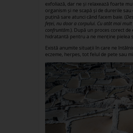
exfoliază, dar ne și relaxează foarte mul
organism și ne scapă și de durerile sa
puțină sare atunci când facem baie. (
Des
feței, nu doar a corpului. Cu atât mai mult
confruntăm
.). După un proces corect de 
hidratantă pentru a ne menține pielea 
Există anumite situații în care ne întâln
eczeme, herpes, tot felul de pete sau m