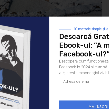
10 metode simple și la
Descarcă Grat
Ebook-ul: ”A m
Facebook-ul?
Descoperă cum funcționează
sar să avem grijă de pielea noastră. În primul rând
Facebook în 2024 și cum să-l
roblema, iar mai apoi de un ritual de îngrijire care să
a-ți crește exponențial vizibil
 afecțiunile menționate mai sus,
crema cu mimoză,
oluție. Aceasta ajută la regenerarea pielii și a
 afecțiuni ale pielii. Ingredientul principal este mimoza
i străvechi pentru eliminarea cicatricilor și regenerarea
MA INSCRI
 studiată în multe laboratoare, sub diferite forme și, în