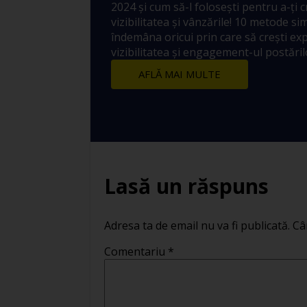
2024 și cum să-l folosești pentru a-ți 
vizibilitatea și vânzările! 10 metode sim
îndemâna oricui prin care să crești ex
vizibilitatea și engagement-ul postărilo
AFLĂ MAI MULTE
Lasă un răspuns
Adresa ta de email nu va fi publicată.
Câ
Comentariu
*