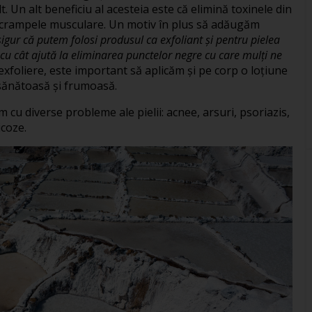
t. Un alt beneficiu al acesteia este că elimină toxinele din
u crampele musculare. Un motiv în plus să adăugăm
igur că putem folosi produsul ca exfoliant și pentru pielea
 cu cât ajută la eliminarea punctelor negre cu care mulți ne
exfoliere, este important să aplicăm și pe corp o loțiune
sănătoasă și frumoasă.
im cu diverse probleme ale pielii: acnee, arsuri, psoriazis,
icoze.