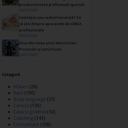
productivitate și eficiență sporită
26/02/2025
Cavitație sau radiofrecvență? Ce
să știi despre aparatele de slăbit
profesionale
30/01/2025
Ziua din viața unui electrician:
Provocări și satisfacții
26/01/2025
Categorii
Afaceri
(20)
Bani
(190)
Body language
(37)
Cariera
(130)
Casa si gradina
(10)
Coaching
(141)
Comunicare
(106)