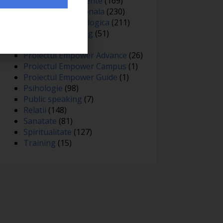
Oameni si experiente
(169)
Optimizare personala
(230)
Optimizare psihologica
(211)
Personal branding
(51)
Persuasiune
(15)
Proiectul Empower Advance
(26)
Proiectul Empower Campus
(1)
Proiectul Empower Guide
(1)
Psihologie
(98)
Public speaking
(7)
Relatii
(148)
Sanatate
(81)
Spiritualitate
(127)
Training
(15)