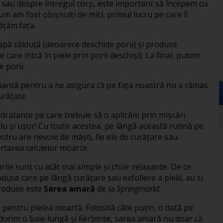
n sau despre întregul corp, este important să începem cu
cum am fost obișnuiți de mici, primul lucru pe care îl
ățăm fața.
apă călduță (deoarece deschide porii) și produse
 care intră în piele prin porii deschiși). La final, putem
 porii.
ifiantă pentru a ne asigura că pe fața noastră nu a rămas
urățate.
idratante pe care trebuie să o aplicăm prin mișcări
mplu și ușor! Cu toate acestea, pe lângă această rutină pe
stru are nevoie de măști, fie ele de curățare sau
ărtarea celulelor moarte.
urile sunt cu atât mai simple și chiar relaxante. De ce
use care pe lângă curățare sau exfoliere a pielii, au si
produse este
Sarea amară
de la
Springmarkt
.
 pentru pielea moartă. Folosită câte puțin, o dată pe
orim o baie lungă și fierbinte, sarea amară nu doar că