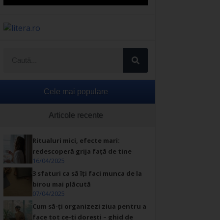
Cele mai populare
Articole recente
Ritualuri mici, efecte mari:
redescoperă grija față de tine
16/04/2025
3 sfaturi ca să îți faci munca de la
birou mai plăcută
07/04/2025
Cum să-ți organizezi ziua pentru a
face tot ce-ți dorești – ghid de