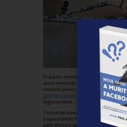
În aceste momente este cu atât mai nece
avem nevoie de produse care să trateze p
mențină pielea sănătoasă. Pentru toate
smirnă și propolis
Aur Derm
vine ca o s
tegumentelor.
Tocmai de aceea este indicată în multiple
(copacul pielii) folosită încă din vremur
pielii afectată de diverși factori. A fost