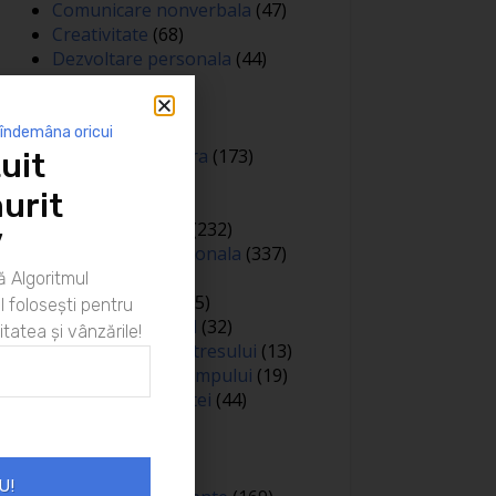
Comunicare nonverbala
(47)
Creativitate
(68)
Dezvoltare personala
(44)
Diverse
(81)
Educatie
(144)
Auto
(12)
 îndemâna oricui
Educatie financiara
(173)
uit
Evenimente
(13)
urit
Featured
(165)
Gandire pozitiva
(232)
”
Inteligenta emotionala
(337)
Internațional
(2)
 Algoritmul
Legea atractiei
(35)
 folosești pentru
Limbaj nonverbal
(32)
itatea și vânzările!
Managementul stresului
(13)
Managementul timpului
(19)
Metafore si scantei
(44)
Motivare
(413)
Negociere
(3)
Noutati
(426)
U!