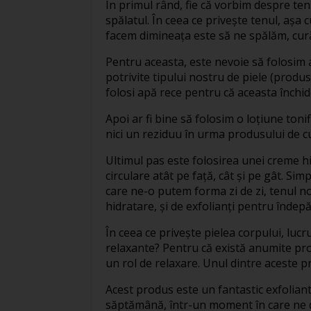
În primul rând, fie că vorbim despre te
spălatul. În ceea ce privește tenul, așa 
facem dimineața este să ne spălăm, cur
Pentru aceasta, este nevoie să folosim 
potrivite tipului nostru de piele (produse
folosi apă rece pentru că aceasta închide
Apoi ar fi bine să folosim o loțiune ton
nici un reziduu în urma produsului de c
Ultimul pas este folosirea unei creme h
circulare atât pe față, cât și pe gât. Si
care ne-o putem forma zi de zi, tenul no
hidratare, și de exfolianți pentru îndep
În ceea ce privește pielea corpului, lucr
relaxante? Pentru că există anumite prod
un rol de relaxare. Unul dintre aceste 
Acest produs este un fantastic exfoliant
săptămână, într-un moment în care ne d