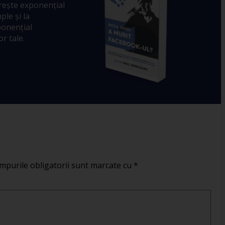
crește exponențial
ple și la
ponențial
r tale.
mpurile obligatorii sunt marcate cu
*