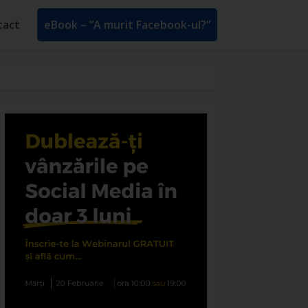
tact
eBook – ”A murit Facebook-ul?”