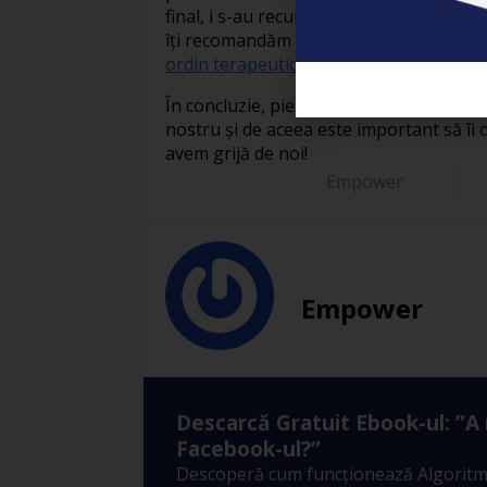
final, i s-au recunoscut proprietățile vin
îți recomandăm să citești mai multe și 
ordin terapeutic.
În concluzie, pielea noastră este poate
nostru și de aceea este important să îi 
avem grijă de noi!
Empower
Empower
Descarcă Gratuit Ebook-ul: ”A
Facebook-ul?”
Descoperă cum funcționează Algoritm