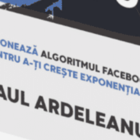
Un răspuns
02/04/2009 la 3:16
Comisarul
AM
spune:
Un interviu exclusiv cu Joe Navarro –