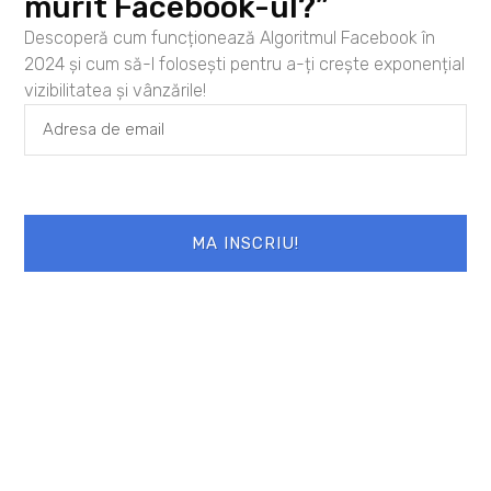
murit Facebook-ul?”
Descoperă cum funcționează Algoritmul Facebook în
Email
*
2024 și cum să-l folosești pentru a-ți crește exponențial
Site web
vizibilitatea și vânzările!
Salvează-mi numele, emailul și site-ul
web în acest navigator pentru data viitoare
când o să comentez.
MA INSCRIU!
PREVIOUS
NEXT
Ora Pamantului 2009
Complicat lucru, relatiile dintre oameni…