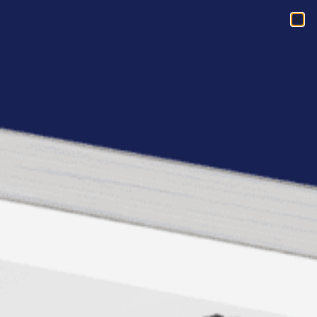
Acasa
»
Detectorul uman de minciuni… si nu vorbim de nevasta!
Detectorul uman de
minciuni… si nu vorbim
de nevasta!
HCS – Human Capital Solutions
si
Acta
Nonverbal
va recomanda un eveniment cu
totul special: o intalnire cu Joe Javarro, fost
agent FBI de contraspionaj supranumit
„Detectorul uman de minciuni”. Empower.ro
este partener media pentru acest seminar.
In data de 1 aprilie 2009
Joe Navarro
sustine conferinta
“What Every Body is