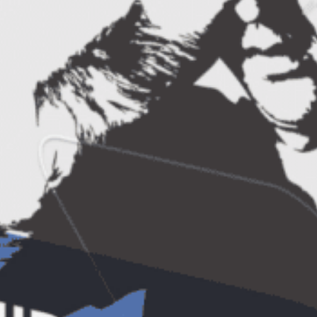
la un profesor ce le preda atat la Academia
FBI cat si la Universitatea San Leo din San
Antonio, Florida. Pe mine m-a atras la Joe
munca sa de pionerat in descifrarea
stiintifica a comunicarii nonverbale pentru
atingerea obiectivelor profesionale si
obtinerea succesului personal
– Mihaela Stroe, fondatoarea Acta Nonverbal
si traducatoarea cartii “What Every Body is
Saying”
Viziteaza pagina
Joe Navarro pe
NonVerbal.ro
sau da un email la
contact@nonverbal.ro
pentru a afla detalii
despre cum sa participi la conferinta!
Empower
23/03/2009
Featured