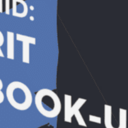
Empower
Descarcă Gratuit Ebook-ul: ”A
murit Facebook-ul?”
Descoperă cum funcționează Algoritmul
Facebook în 2024 și cum să-l folosești
pentru a-ți crește exponențial
vizibilitatea și vânzările! 10 metode
simple și la îndemâna oricui prin care să
crești exponențial vizibilitatea și
engagement-ul postărilor tale.
AFLĂ MAI MULTE