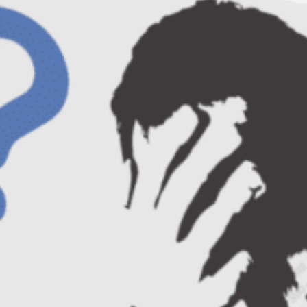
Saying”
la Hotel Pullman, sala New York.
Ai de semnat un contract de 100.000 de
euro.
Cum stii daca partenerul de
business este serios sau te pacaleste?
Daca e important ca oamenii sa aiba
incredere in tine ai la dispozitie doar cateva
secunde. Cum stii daca partenerul de viata
te insala? Descopera toate aceste lucruri de
la Joe Navarro, intr-o prelegere insotita de
exercitii si exemple practice.
Evenimentul este organizat de HCS –
Human Capital Solutions si Acta Nonverbal,
impreuna cu revista online Nonverbal
Magazine.
Aceasta conferinta este o premiera in
Romania deoarece avem acces la informatii
recente din sfera comunicarii nonverbale de