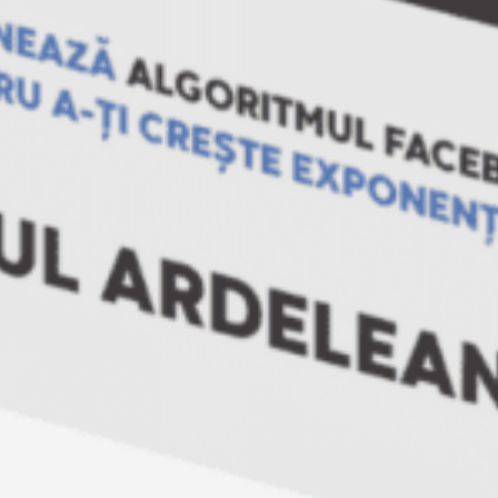
formularul!).
Empower
17/09/2009
Featured
Empower
Descarcă Gratuit Ebook-ul: ”A
murit Facebook-ul?”
Descoperă cum funcționează Algoritmul
Facebook în 2024 și cum să-l folosești
pentru a-ți crește exponențial
vizibilitatea și vânzările! 10 metode
simple și la îndemâna oricui prin care să
crești exponențial vizibilitatea și