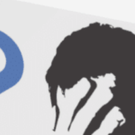
Ce este Empower Live!
Toate detaliile despre Empower Live! le
gasiti pe
pagina dedicata proiectului pe
Empower.ro
!
Cititi cu atentie informatiile
din documente.
21 septembrie, Alexandru Leuca si
„razboiul sexelor”
Alexandru va vorbi despre masculinitate si
feminitate, trasaturile definitoare ale
acestora, cum sa devenim constienti de
propria polaritate, de ce suntem atrasi de
anumite tipuri de personalitate si ce
trebuie sa facem ca sa ii atragem si noi la
randul nostru.
Veniti cu intrebarile pregatite. :)