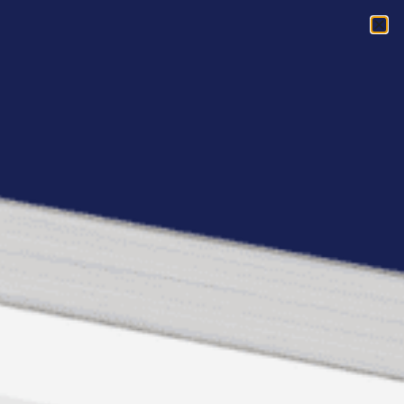
Acasa
»
Empower Live! 21 septembrie: Masculinitate si feminitate
Empower Live! 21
septembrie:
Masculinitate si
feminitate
Am ajuns la Empower Live! 9. Pe 21
septembrie Alexandru Leuca va vorbi
despre masculinitate si feminitate, despre
relatiile cu scantei si nu numai dintre
barbati si femei. Cititi cu atentie
regulile
pentru participanti si procedura de
inscriere
.