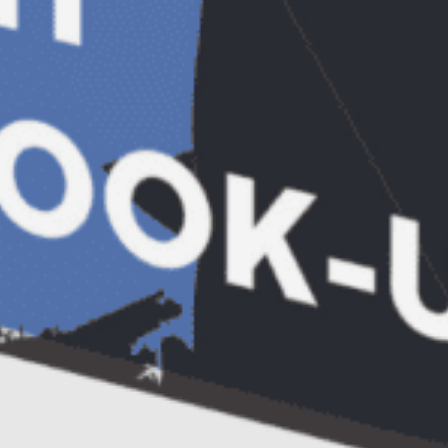
16-17. Valentina Iulia Nedelea (plus o
persoana)
18. Andreea Vasilache
19. Andreea Ligia Popa
20-21. Iulia Stoica (plus o persoana)
Pe lista de asteptare (vor fi invitati sa
participe daca renunta cineva): Carmen
Bujor (plus o persoana), Cristian Chicus,
Sherban-Christian Niculescu (plus o
persoana).
Atentie:
toti participantii confirmati
(lista de 20) sunt obligati
sa anunte cu cel
putin 48 de ore inainte de intalnire daca nu
mai pot ajunge la intalnire, pentru ca noi sa
putem anunta persoanele care sunt in
asteptare. Daca nu ne vor anunta atunci ei
pierd dreptul de a participa la urmatoarea
intalnire din program (valabil INCLUSIV
pentru invitatii celor care au completat