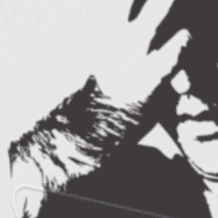
Alexandru este licentiat in psihologie. Este
speaker motivational, marketer si autor.
Domeniile sale de interes includ:
cunoasterea de sine, relatiile intre sexe,
hipnoza indirecta, tacticile de persuasiune
si psihologia motivatiei.
Ne vedem luni, 21 septembrie, in
biblioteca din sediul British Council
Romania
(Calea Dorobantilor nr. 14, vizavi
de ASE-Cibernetica). Vom incepe la ora
18:00 fix, asa ca va rugam sa veniti din timp
(10-15 minute inainte). Intalnirea dureaza
aproximativ o ora si 30 de minute, maxim o
ora si 45 de minute. Locurile sunt limitate la
20 de participanti (primii care se inscriu).
Toate detaliile despre intalniri, despre
procedura de inscriere si tot ce trebuie sa
stie participantii,
le veti gasi in documentul
dedicat participantilor
.