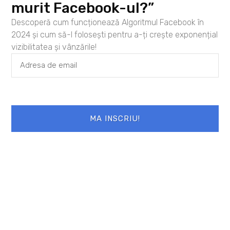
murit Facebook-ul?”
Descoperă cum funcționează Algoritmul Facebook în
2024 și cum să-l folosești pentru a-ți crește exponențial
17/09/2009 la 8:54
Marius Stan
PM
spune:
vizibilitatea și vânzările!
Aaaa…abia astept sa ‘combatem’
(fructuos, bineineles…)Succes !
Răspunde
MA INSCRIU!
Lasă un răspuns
Adresa ta de email nu va fi publicată.
Câmpurile obligatorii sunt marcate cu
*
Comentariu
*