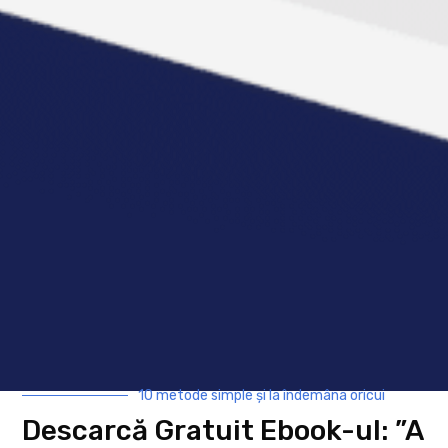
engagement-ul postărilor tale.
AFLĂ MAI MULTE
10 metode simple și la îndemâna oricui
Un răspuns
Descarcă Gratuit Ebook-ul: ”A