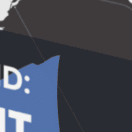
Inscrieri pentru Empower Live! 21
septembrie: TOATE LOCURILE OCUPATE
Inscrierile s-au inchis, toate locurile au fost
ocupate.
Participantii la intalnirea din 21 septembrie:
1. Todor Voichita
2-3. Gabriela Valeria Petrea (plus o
persoana)
4. Sorina Adriana Enea
5-6. Valentina Simbotin (plus o persoana)
7. Marius Stan
8. Anca Mihaela Glodea
9. Rodica Balasa Zenaida
10-11. Ana-Maria Antonescu (plus o
persoana)
12. Gabriela Vasiliu
13-14. Melania Lungu (plus o persoana)
15. Ramona Pavel