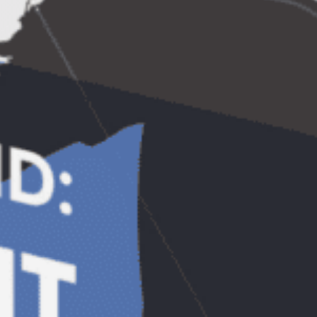
Coordonate eveniment
Loc, data:
@British – biblioteca din
sediul British Council Bucuresti
(Calea
Dorobantilor nr. 14, vizavi de ASE-
Cibernetica),
sambata, 30 martie, ora
14:00 fix
(ora de incepere a intalnirii). Va
rugam sa veniti din timp (15-20 minute
inainte). Intalnirea dureaza maxim o ora si
45 de minute.
Numar participanti:
Maxim 25 de
participanti, acces gratuit – primii care
se inscriu in formularul de mai jos.
Lista
de participanti va fi publicata pe aceasta
pagina si participantii care au prins loc vor
primi email de invitatie la intalnire.
ATENTIE:
Pentru a avea acces cat mai multi
participanti la Empower Live!
am decis ca o