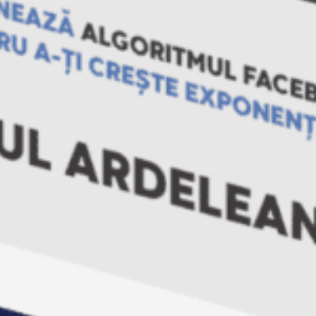
11-12. Marius Calin (plus o persoana)
13. Liliana Cuzub
14. Dragos Teodorescu
15. Andrei M.
16. Elena Tanase
17-18. Gabriela Dospineanu (plus o
persoana)
19-20. Cristina Ghiveciu (plus o persoana)
21-22. Corina Lupu (plus o persoana)
23. Stefan Panaitiu
24-25. Monica Musca (plus o persoana)
Va asteptam!
Empower
28/03/2013
Noutati
Empower