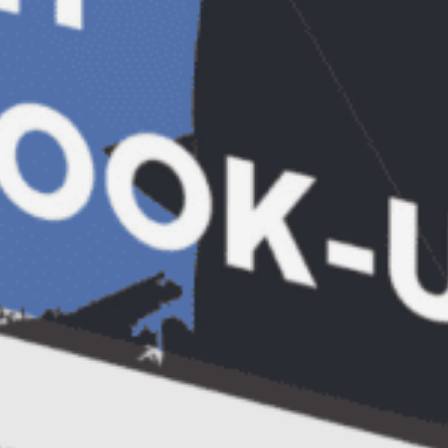
persoana NU poate participa la 3
intalniri Empower Live! consecutive.
Daca ai participat deja la doua intalniri
CONSECUTIVE, runda aceasta stai deoparte
si lasa pe altcineva sa participe.
Inscrieri pentru Empower Live! Bucuresti
30 martie
Inscrieri inchise!
Lista de participanti:
1-2. Elena Shvets (plus o persoana)
3. Iulia Bahovski
4. Remus Vilcu
5. Zoia Zarnescu
6. Radu Cristian
7. Anisoara Enache
8. Dana Carp
9. Cristina Vladescu
10. Oana Popa