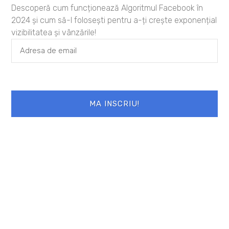
Descoperă cum funcționează Algoritmul Facebook în
2024 și cum să-l folosești pentru a-ți crește exponențial
vizibilitatea și vânzările!
MA INSCRIU!
Lasă un răspuns
Adresa ta de email nu va fi publicată.
Câmpurile obligatorii sunt marcate cu
*
Comentariu
*