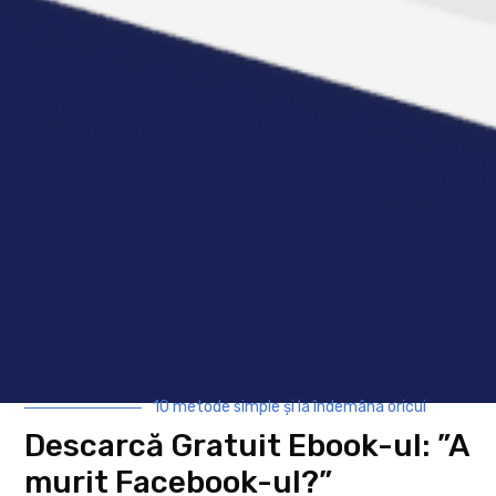
Descarcă Gratuit Ebook-ul: ”A
murit Facebook-ul?”
Descoperă cum funcționează Algoritmul
Facebook în 2024 și cum să-l folosești
pentru a-ți crește exponențial
vizibilitatea și vânzările! 10 metode
simple și la îndemâna oricui prin care să
crești exponențial vizibilitatea și
engagement-ul postărilor tale.
AFLĂ MAI MULTE
10 metode simple și la îndemâna oricui
Descarcă Gratuit Ebook-ul: ”A
murit Facebook-ul?”