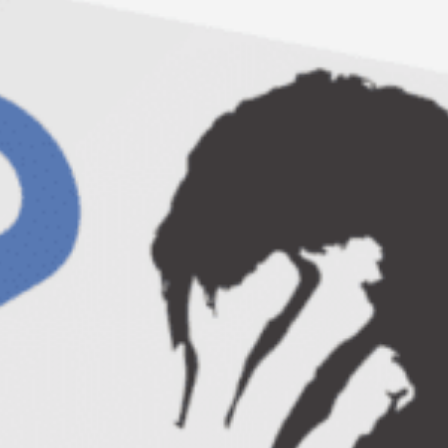
Oricine are capacitati creative uriase, ca un
rezultat firesc al faptului de a fi o fiinta
umana. Cum provocarea este ca aceasta
capacitate sa fie dezvoltata si sa avem
incredere ca ea exista in noi, va invitam la
workshopul „Creativitate si incredere in
sine” pentru a descoperi creativitatea
din voi, moduri inovative de comunicare
si tehnici de crestere a increderii in sine.
Cultura creativitatii trebuie sa-i implice pe
toti, nu numai pe cei alesi. Cu o incredere in
sine puternica, veti avea puterea sa va
accesati creativitatea, sa va jucati cu ea, sa
gasiti solutii inovative la diverse situatii de
viata. Am ales sa organizam un curs
interactiv in care vom acoperi modalitati de
inlaturare a barierelor in accesarea
creativitatii si a increderii in sine, metode si