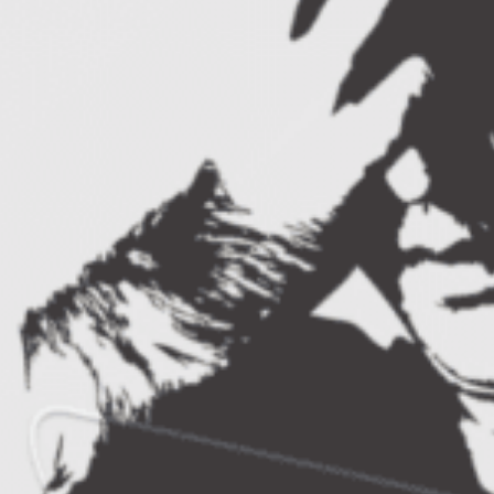
tehnici de creativitate, exercitii de
improvizatie si comunicare interpersonala.
Vom imbina creativitatea cu intuitia, cu
increderea in sine si vom scoate in
valoare punctele voastre tari.
Alina Andrei
este trainer acreditat CNFPA.
Sustine trainguri de creativitate si dezvoltare
personala. A creat proiectul „
Bugetarii veseli
”
pentru sistemul de stat prin care doreste sa
aduca o noua perspectiva bugetarilor din
Romania.
Oana Mihailescu
este coach in formare
Noble Manhattan, trainer acredidat CNFPA,
pasionata de comunicare, incredere in sine,
inteligenta emotionala, lucrul cu emotiile.
Motto-ul ei este „fii o femeie activa, implinita si
fericita traind o viata echilibrata”. Detalii
despre Oana gasiti pe
blogul ei
.