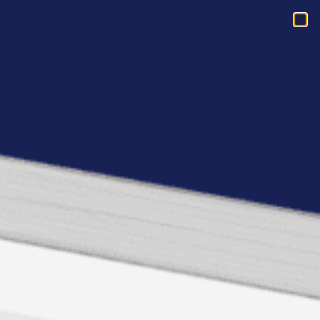
Acasa
»
Empower Live! Bucuresti 30 martie: creativitate si incredere
in sine
Empower Live! Bucuresti
30 martie: creativitate si
incredere in sine
Intalnirea Empower Live! #94 din Bucuresti
are ca tema increderea de sine si este
facilitata de doi speakeri.
Bucuresti, 30 martie, Alina Andrei si
Oana Mihailescu
Creativitate si incredere in sine