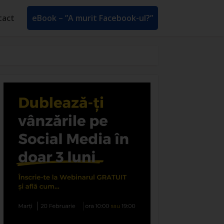
tact
eBook – ”A murit Facebook-ul?”