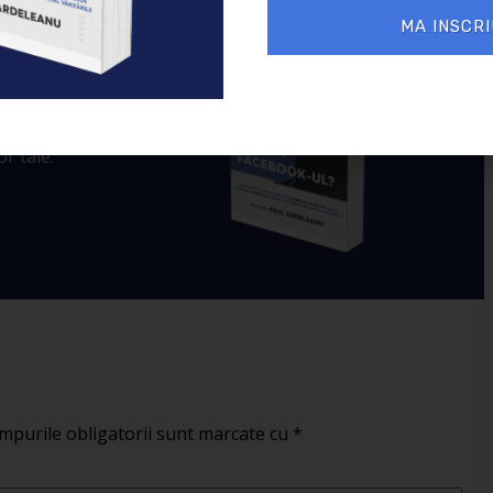
 murit
MA INSCRI
ul Facebook în
crește exponențial
ple și la
ponențial
r tale.
mpurile obligatorii sunt marcate cu
*