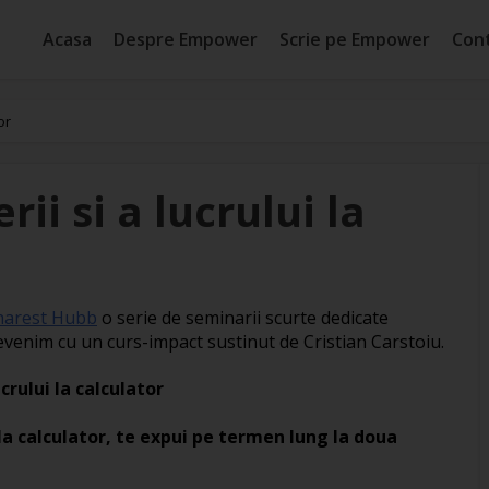
Acasa
Despre Empower
Scrie pe Empower
Con
or
ii si a lucrului la
harest Hubb
o serie de seminarii scurte dedicate
evenim cu un curs-impact sustinut de Cristian Carstoiu.
ucrului la calculator
la calculator, te expui pe termen lung la doua