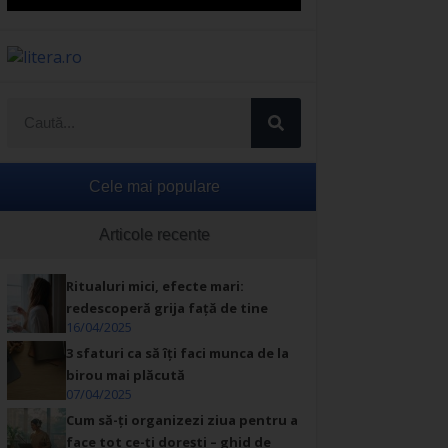
Cele mai populare
Articole recente
Ritualuri mici, efecte mari:
redescoperă grija față de tine
16/04/2025
3 sfaturi ca să îți faci munca de la
birou mai plăcută
07/04/2025
Cum să-ți organizezi ziua pentru a
face tot ce-ți dorești – ghid de