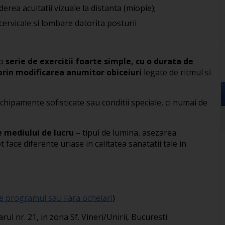
derea acuitatii vizuale la distanta (miopie);
cervicale si lombare datorita posturii
-o
serie de exercitii foarte simple, cu o durata de
 prin modificarea anumitor obiceiuri
legate de ritmul si
echipamente sofisticate sau conditii speciale, ci numai de
e mediului de lucru
– tipul de lumina, asezarea
t face diferente uriase in calitatea sanatatii tale in
re programul sau Fara ochelari
)
arul nr. 21, in zona Sf. Vineri/Unirii, Bucuresti