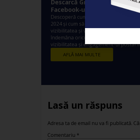
Descarcă Gratuit Ebook-ul: ”A
Facebook-ul?”
Descoperă cum funcționează Algoritm
2024 și cum să-l folosești pentru a-ți 
vizibilitatea și vânzările! 10 metode sim
îndemâna oricui prin care să crești ex
vizibilitatea și engagement-ul postărilo
AFLĂ MAI MULTE
Lasă un răspuns
Adresa ta de email nu va fi publicată.
Câ
Comentariu
*