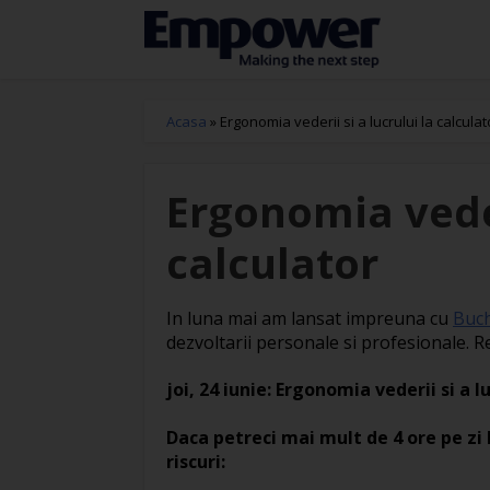
Acasa
»
Ergonomia vederii si a lucrului la calculat
Ergonomia veder
calculator
In luna mai am lansat impreuna cu
Buc
dezvoltarii personale si profesionale. R
joi, 24 iunie: Ergonomia vederii si a l
Daca petreci mai mult de 4 ore pe zi 
riscuri: