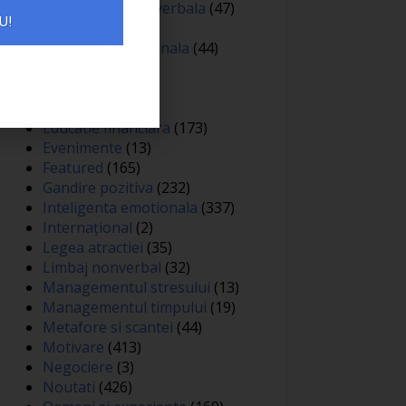
Comunicare nonverbala
(47)
U!
Creativitate
(68)
Dezvoltare personala
(44)
Diverse
(81)
Educatie
(144)
Auto
(12)
Educatie financiara
(173)
Evenimente
(13)
Featured
(165)
Gandire pozitiva
(232)
Inteligenta emotionala
(337)
Internațional
(2)
Legea atractiei
(35)
Limbaj nonverbal
(32)
Managementul stresului
(13)
Managementul timpului
(19)
Metafore si scantei
(44)
Motivare
(413)
Negociere
(3)
Noutati
(426)