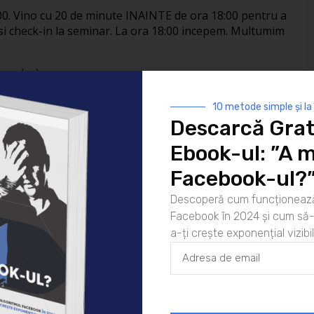
20:00. Vino cu 20 de minute INAINTE de ora 18:00 pentru a
 si check-in la seminar. La ora 18:00 incepem. Multumim
pe loc).
mentariu sau da-ne un email la
contact@empower.ro
.
10 metode simple și la
Descarcă Grat
r
Ebook-ul: ”A m
18/06/2010
Featured
Facebook-ul?
Descoperă cum funcționează
Facebook în 2024 și cum să-l
a-ți crește exponențial vizibil