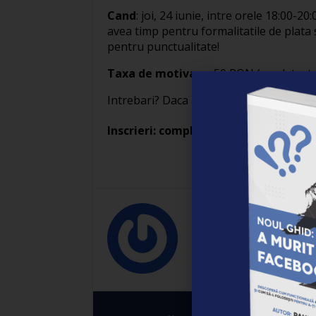
Cand
: joi, 24 iunie, intre orele 18:00-
avea timp pentru formalitatile de plata
pentru punctualitate!
Taxa de motivare:
50 RON (se plateste 
Intrebari? Daca ai intrebari lasa un co
Inscrieri: completeaza acest formula
Empower
Empower