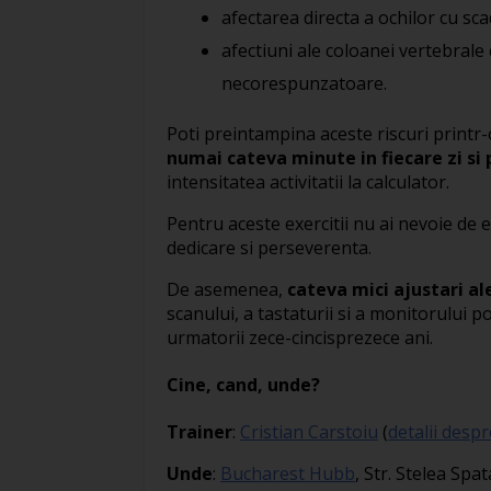
afectarea directa a ochilor cu sca
afectiuni ale coloanei vertebrale 
necorespunzatoare.
Poti preintampina aceste riscuri printr
numai cateva minute in fiecare zi si
intensitatea activitatii la calculator.
Pentru aceste exercitii nu ai nevoie de 
dedicare si perseverenta.
De asemenea,
cateva mici ajustari al
scanului, a tastaturii si a monitorului po
urmatorii zece-cincisprezece ani.
Cine, cand, unde?
Trainer
:
Cristian Carstoiu
(
detalii desp
Unde
:
Bucharest Hubb
, Str. Stelea Spat