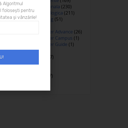
Oameni si experiente
(169)
 Algoritmul
Optimizare personala
(230)
 folosești pentru
Optimizare psihologica
(211)
itatea și vânzările!
Personal branding
(51)
Persuasiune
(15)
Proiectul Empower Advance
(26)
Proiectul Empower Campus
(1)
Proiectul Empower Guide
(1)
Psihologie
(98)
Public speaking
(7)
U!
Relatii
(148)
Sanatate
(81)
Spiritualitate
(127)
Training
(15)