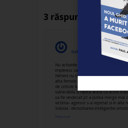
3 răspunsuri
Gabriela Marin
spune:
Nu actiunile celorlati ne determina sen
implinesc sau nu nevoile emotionale.
Nimeni nu te-ar putea rani daca nu ai a
alta femeie (cu o stima de sine mai pute
de criticile lui; sau ca data viitoare sa 
vulnerabila si ranita arata ca acolo ina
sa fie vindecat pt a putea merge mai 
victima- agresor s-a repetat si in alte re
Solutia : dezvoltarea inteligentei emo
Răspunde