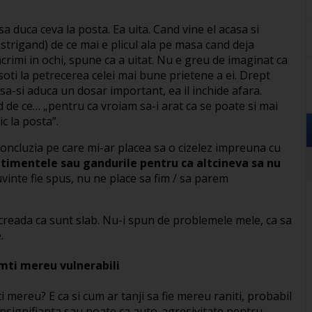
a duca ceva la posta. Ea uita. Cand vine el acasa si
strigand) de ce mai e plicul ala pe masa cand deja
acrimi in ochi, spune ca a uitat. Nu e greu de imaginat ca
oti la petrecerea celei mai bune prietene a ei. Drept
a-si aduca un dosar important, ea il inchide afara.
d de ce… „pentru ca vroiam sa-i arat ca se poate si mai
c la posta”.
oncluzia pe care mi-ar placea sa o cizelez impreuna cu
timentele sau gandurile pentru ca altcineva sa nu
uvinte fie spus, nu ne place sa fim / sa parem
u creada ca sunt slab. Nu-i spun de problemele mele, ca sa
.
imti mereu vulnerabili
i mereu? E ca si cum ar tanji sa fie mereu raniti, probabil
insignifianta sau poate ca auto-agresivitate pentru