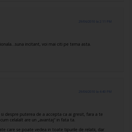
29/06/2010 la 2:11 PM
nala…suna incitant, voi mai citi pe tema asta.
29/06/2010 la 4:40 PM
 si despre puterea de a accepta ca ai gresit, fara a te
cum celalalt are un „avantaj” in fata ta.
te care se poate vedea in toate tipurile de relatii, dar