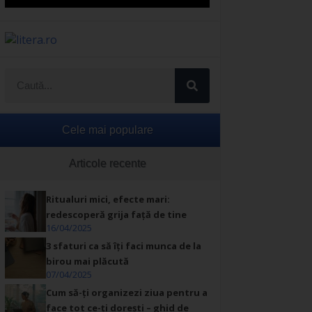
Cele mai populare
Articole recente
Ritualuri mici, efecte mari:
redescoperă grija față de tine
16/04/2025
3 sfaturi ca să îți faci munca de la
birou mai plăcută
07/04/2025
Cum să-ți organizezi ziua pentru a
face tot ce-ți dorești – ghid de