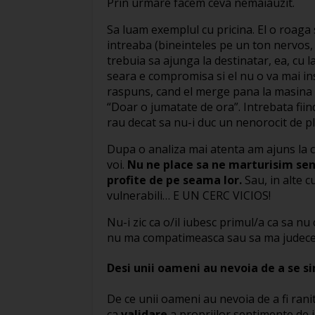
Prin urmare facem ceva nemaiauzit.
Sa luam exemplul cu pricina. El o roaga s
intreaba (bineinteles pe un ton nervos, 
trebuia sa ajunga la destinatar, ea, cu l
seara e compromisa si el nu o va mai ins
raspuns, cand el merge pana la masina s
“Doar o jumatate de ora”. Intrebata fiin
rau decat sa nu-i duc un nenorocit de pli
Dupa o analiza mai atenta am ajuns la c
voi.
Nu ne place sa ne marturisim sen
profite de pe seama lor.
Sau, in alte c
vulnerabili… E UN CERC VICIOS!
Nu-i zic ca o/il iubesc primul/a ca sa n
nu ma compatimeasca sau sa ma judece
Desi unii oameni au nevoia de a se s
De ce unii oameni au nevoia de a fi ranit
ca
validare
a propriilor sentimente de 