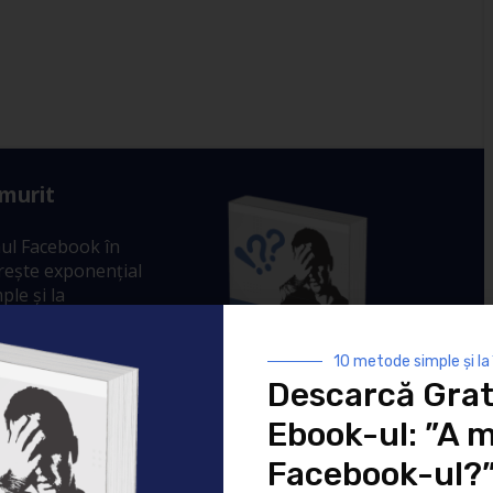
 murit
ul Facebook în
crește exponențial
ple și la
ponențial
r tale.
10 metode simple și la
Descarcă Grat
Ebook-ul: ”A m
Facebook-ul?