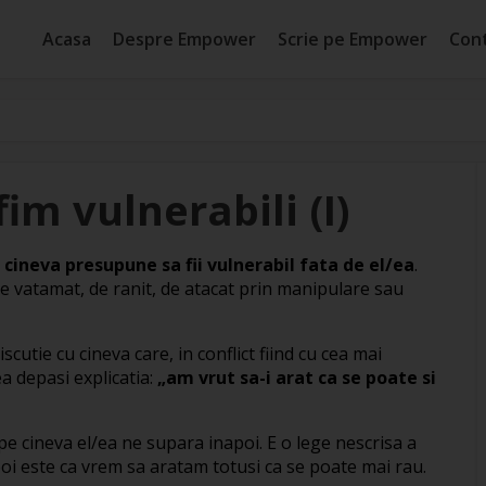
Acasa
Despre Empower
Scrie pe Empower
Con
im vulnerabili (I)
e cineva presupune sa fii vulnerabil fata de el/ea
.
de vatamat, de ranit, de atacat prin manipulare sau
scutie cu cineva care, in conflict fiind cu cea mai
a depasi explicatia:
„am vrut sa-i arat ca se poate si
 cineva el/ea ne supara inapoi. E o lege nescrisa a
oi este ca vrem sa aratam totusi ca se poate mai rau.