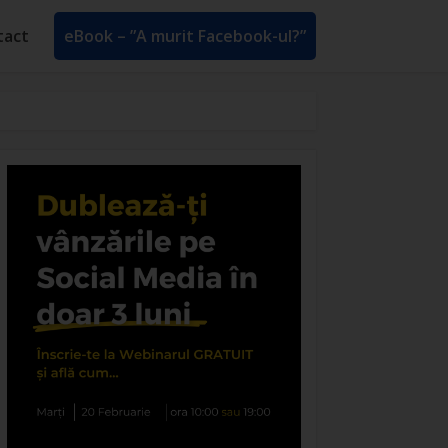
tact
eBook – ”A murit Facebook-ul?”