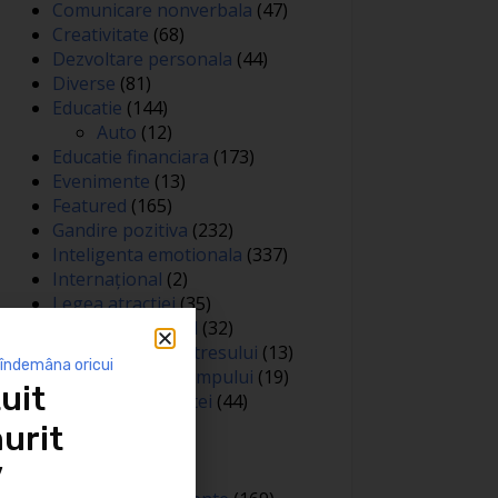
Comunicare nonverbala
(47)
Creativitate
(68)
Dezvoltare personala
(44)
Diverse
(81)
Educatie
(144)
Auto
(12)
Educatie financiara
(173)
Evenimente
(13)
Featured
(165)
Gandire pozitiva
(232)
Inteligenta emotionala
(337)
Internațional
(2)
Legea atractiei
(35)
Limbaj nonverbal
(32)
Managementul stresului
(13)
 îndemâna oricui
Managementul timpului
(19)
uit
Metafore si scantei
(44)
Motivare
(413)
urit
Negociere
(3)
”
Noutati
(426)