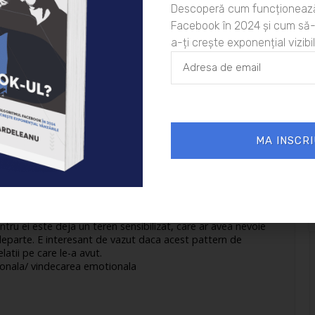
Descoperă cum funcționează
Facebook în 2024 și cum să-l
a-ți crește exponențial vizibil
29/06/2010 la 1:00 PM
MA INSCRI
timentele noastre ci masura in care aceste actiuni ne
vea acea vulnerabilitate inauntrul tau. La aceasi situatie
rnica) ar reactiona altfel. I-ar spune politicos ca e satula
si-l puna singur la posta, etc. Faptul ca s-a simtit
untru ei este deja un teren sensibilizat, care ar avea nevoie
departe. E interesant de vazut daca acest pattern de
latii pe care le-a avut.
tionala/ vindecarea emotionala