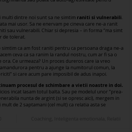
 multi dintre noi sunt sa ne simtim
raniti si vulnerabili
.
rata mai usor. Sa ne enervam pe cineva care ne-a ranit
ti sau vulnerabili. Chiar si depresia – in forma “ma simt
 de tolerat.
e simtim ca am fost raniti pentru ca persoana draga ne-a
facem ceva ca sa ranim la randul nostru, cum ar fi sa o
e ora. Ce urmeaza? Un proces dureros care ia vreo
a amandurora pentru a ajunge la numitorul comun, la
ericiti” si care acum pare imposibil de adus inapoi.
inuam procesul de schimbare a vietii noastre in doi.
vicios incat lasam totul balta. Sau pe modelul unor “prea-
nerabila nunta de argint (si se opresc aici), mergem in
mult de 2 saptamani (cel mult) ca relatia asta se
0
Coaching
,
Inteligenta emotionala
,
Relatii