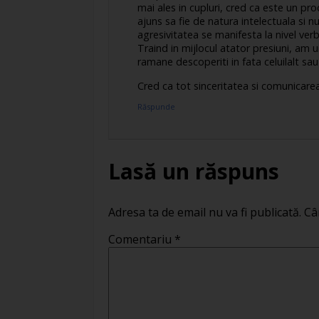
mai ales in cupluri, cred ca este un pr
ajuns sa fie de natura intelectuala si n
agresivitatea se manifesta la nivel verbal
Traind in mijlocul atator presiuni, am 
ramane descoperiti in fata celuilalt sa
Cred ca tot sinceritatea si comunicare
Răspunde
Lasă un răspuns
Adresa ta de email nu va fi publicată.
Câ
Comentariu
*