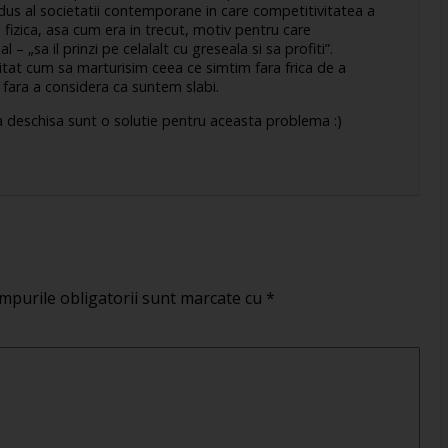
odus al societatii contemporane in care competitivitatea a
u fizica, asa cum era in trecut, motiv pentru care
 – „sa il prinzi pe celalalt cu greseala si sa profiti”.
uitat cum sa marturisim ceea ce simtim fara frica de a
u fara a considera ca suntem slabi.
a deschisa sunt o solutie pentru aceasta problema :)
mpurile obligatorii sunt marcate cu
*