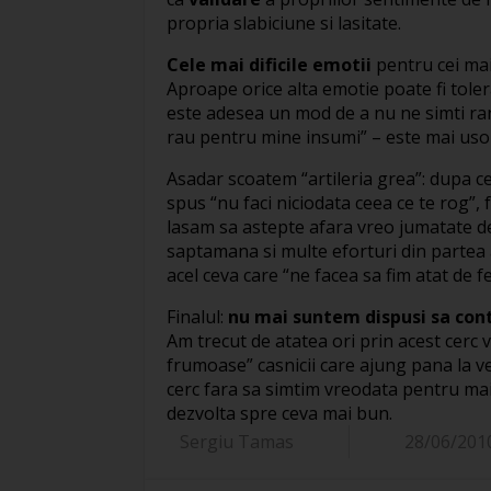
propria slabiciune si lasitate.
Cele mai dificile emotii
pentru cei mai
Aproape orice alta emotie poate fi tole
este adesea un mod de a nu ne simti rani
rau pentru mine insumi” – este mai usor
Asadar scoatem “artileria grea”: dupa c
spus “nu faci niciodata ceea ce te rog”, 
lasam sa astepte afara vreo jumatate d
saptamana si multe eforturi din parte
acel ceva care “ne facea sa fim atat de f
Finalul:
nu mai suntem dispusi sa cont
Am trecut de atatea ori prin acest cerc 
frumoase” casnicii care ajung pana la ve
cerc fara sa simtim vreodata pentru mai 
dezvolta spre ceva mai bun.
Sergiu Tamas
28/06/201