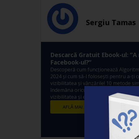
Sergiu Tamas
Descarcă Gratuit Ebook-ul: ”A
Facebook-ul?”
Descoperă cum funcționează Algoritm
2024 și cum să-l folosești pentru a-ți 
vizibilitatea și vânzările! 10 metode sim
îndemâna oricui prin care să crești ex
vizibilitatea și engagement-ul postărilo
AFLĂ MAI MULTE