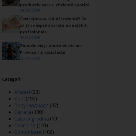
productivitate și eficiență sporită
26/02/2025
Cavitație sau radiofrecvență? Ce
să știi despre aparatele de slăbit
profesionale
30/01/2025
Ziua din viața unui electrician:
Provocări și satisfacții
26/01/2025
Categorii
Afaceri
(20)
Bani
(190)
Body language
(37)
Cariera
(130)
Casa si gradina
(10)
Coaching
(141)
Comunicare
(106)