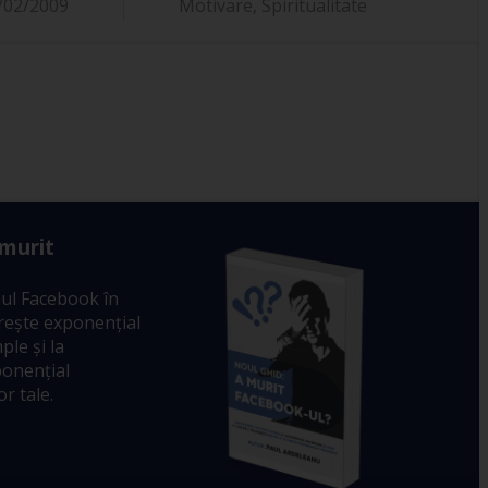
/02/2009
Motivare
,
Spiritualitate
 murit
ul Facebook în
crește exponențial
ple și la
ponențial
r tale.