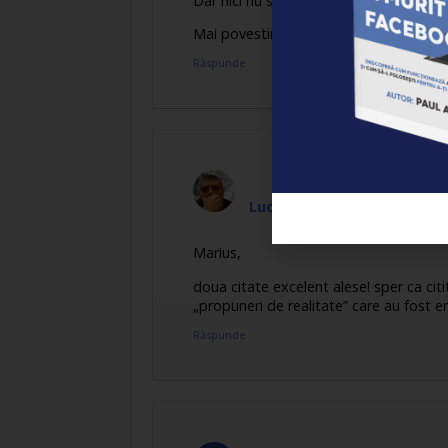
Dar nici nu sunt altceva”.
Mai povestim… :)
Răspunde
Luca
spune:
Marius,
doua citate excelent alese! sper ca citi
„propuneri de realitate” care au fost en
Răspunde