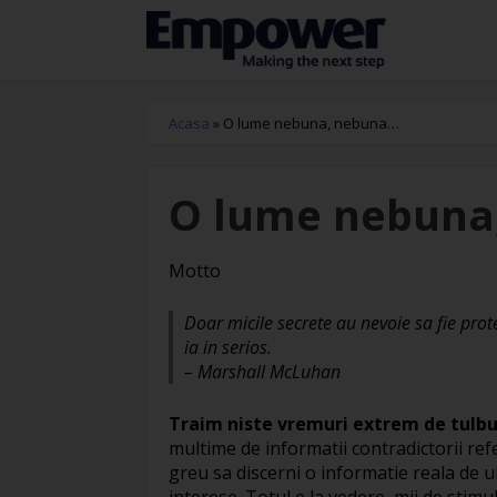
Acasa
»
O lume nebuna, nebuna…
O lume nebuna
Motto
Doar micile secrete au nevoie sa fie prot
ia in serios.
– Marshall McLuhan
Traim niste vremuri extrem de tulbu
multime de informatii contradictorii re
greu sa discerni o informatie reala de u
interese. Totul e la vedere, mii de stimul