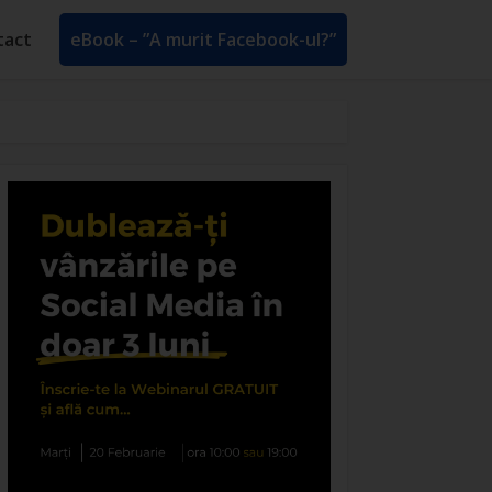
tact
eBook – ”A murit Facebook-ul?”