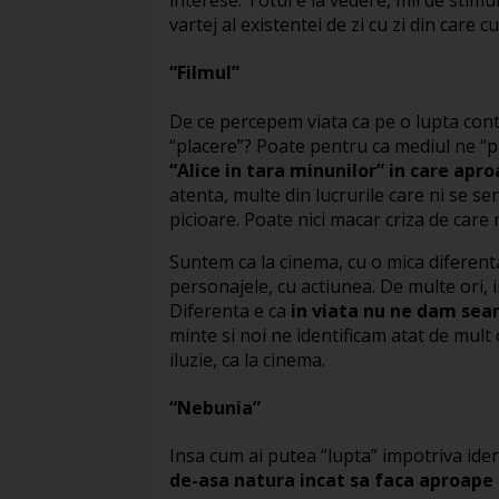
vartej al existentei de zi cu zi din care c
“Filmul”
De ce percepem viata ca pe o lupta con
“placere”? Poate pentru ca mediul ne 
“Alice in tara minunilor” in care apro
atenta, multe din lucrurile care ni se se
picioare. Poate nici macar criza de care 
Suntem ca la cinema, cu o mica diferenta
personajele, cu actiunea. De multe ori, 
Diferenta e ca
in viata nu ne dam sea
minte si noi ne identificam atat de mult 
iluzie, ca la cinema.
“Nebunia”
Insa cum ai putea “lupta” impotriva ident
de-asa natura incat sa faca aproape