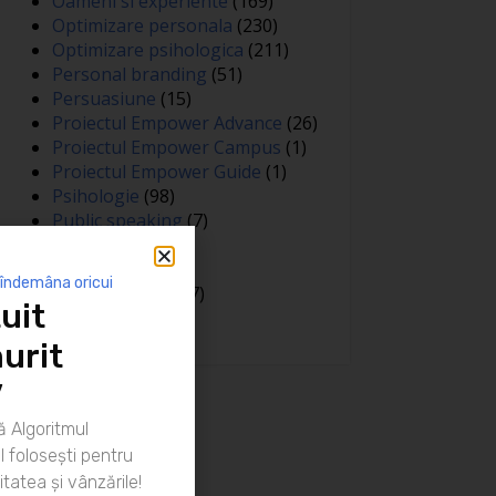
Oameni si experiente
(169)
Optimizare personala
(230)
Optimizare psihologica
(211)
Personal branding
(51)
Persuasiune
(15)
Proiectul Empower Advance
(26)
Proiectul Empower Campus
(1)
Proiectul Empower Guide
(1)
Psihologie
(98)
Public speaking
(7)
Relatii
(148)
Sanatate
(81)
 îndemâna oricui
Spiritualitate
(127)
uit
Training
(15)
urit
”
 Algoritmul
 folosești pentru
itatea și vânzările!