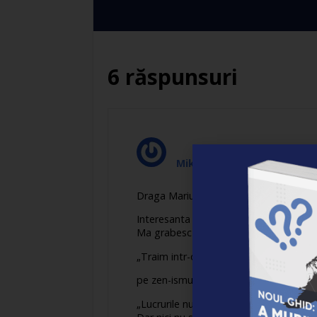
6 răspunsuri
Mikka
spune:
Draga Marius,
Interesanta scoatere in lume…
Ma grabesc un pic sa termin ceva la b
„Traim intr-o lume gen “Alice in tara mi
pe zen-ismul meu preferat:
„Lucrurile nu sunt ce par a fi.