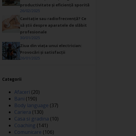
productivitate și eficiență sporită
26/02/2025
Cavitație sau radiofrecvență? Ce
să știi despre aparatele de slăbit
profesionale
30/01/2025
Ziua din viața unui electrician:
Provocări și satisfacții
26/01/2025
Categorii
Afaceri
(20)
Bani
(190)
Body language
(37)
Cariera
(130)
Casa si gradina
(10)
Coaching
(141)
Comunicare
(106)