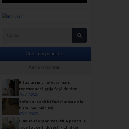
Cele mai populare
Articole recente
Ritualuri mici, efecte mari:
redescoperă grija față de tine
16/04/2025
3 sfaturi ca să îți faci munca de la
birou mai plăcută
07/04/2025
Cum să-ți organizezi ziua pentru a
face tot ce-ți dorești – ghid de