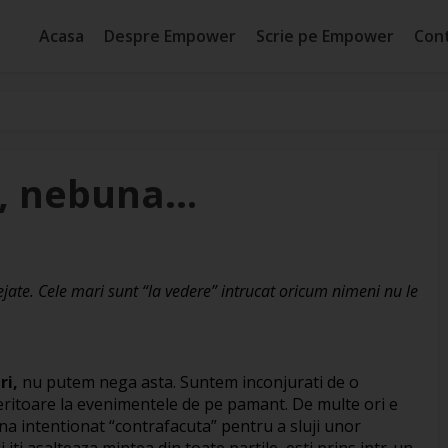
Acasa
Despre Empower
Scrie pe Empower
Con
, nebuna…
ejate. Cele mari sunt “la vedere” intrucat oricum nimeni nu le
ri,
nu putem nega asta. Suntem inconjurati de o
feritoare la evenimentele de pe pamant. De multe ori e
na intentionat “contrafacuta” pentru a sluji unor
i iti asalteaza mintea din toate partile, esti prins intr-un