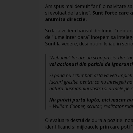
Am spus mai demult “ar fi o naivitate sa
si evoluat de la sine”.
Sunt forte care a
anumita directie.
Si daca vedem haosul din lume, “nebunia
de “lume interioara” incepem sa inteleg
Sunt la vedere, desi putini le iau in seri
“Nebunia” lor are un scop precis, dar “n
voi actionati din pozitia de ignoranti
Si pana nu schimbati asta va veti impletic
lucruri gresite, pentru ca nu intelegeti n
natura dusmanului vostru si armele pe ca
Nu puteti purta lupta, nici macar nu
– William Cooper, scriitor, realizator ra
O evaluare destul de dura a pozitiei noa
identificand si mijloacele prin care pot