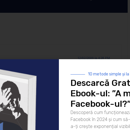
12/02/2009 la 4:28 PM
10 metode simple și la
Descarcă Grat
Ebook-ul: ”A m
irou, asa ca pun acuma, ca prim comment, in legatura cu
Facebook-ul?
nunilor” in care aproape nimic nu este ceea ce pare a fi.”
Descoperă cum funcționează
Facebook în 2024 și cum să-l
a-ți crește exponențial vizibil