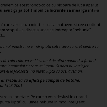
 credem ca acest robot-colos cu picioare de lut a aparut
u avut grija tot timpul ca lucrurile sa mearga intr-o
” care viruseaza minti… si daca mai avem si ceva notiuni
em scopul – si directia unde se indreapta “nebunia”.
os…
ebunia” voastra nu e indreptata catre ceva concret pentru ca
.
i de colo-colo, va veti lovi unul de altul spunand si facand
atura inamicului cu care va luptati. Si daca nu intelegeti
re el le foloseste, nu puteti lupta cu acel dusman.
 ar trebui sa va aflati pe campul de batalie.
dio, 1943-2001
stre in societate. Pe care o vom deslusi in curand,
i “purta lupta” cu lumea nebuna in mod inteligent.