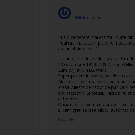
Mikka
spune:
….
” La o cercetare mai atenta, multe din 
“realitati” nu stau in picioare. Poate n
are un alt inteles… ”
… Uneori ma duce mintea la un film des
30 octombrie 1938, CBS. Orson Welles
Lumilor), al lui H.G. Wells.
Super-punere in scena, navele cu extr
Maiastra regie, maiestrit joc, reactie 
Presa vuieste de cazuri de panica si re
extraterestra. Si totusi… nici azi nu st
catre presa.
Oricum, e un exemplu clar de ce se inta
Si cam greu se lasa pilotul automat dat
Răspunde