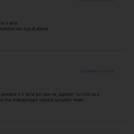
l e o arta
ezentul tau ci p-al altora
15/02/2009 la 6:05 PM
n prezent e o ‘arta’ pe care ne „luptam” cu totii sa o
ze mai indeaproape ;natura; lucrurilor ‘reale’…