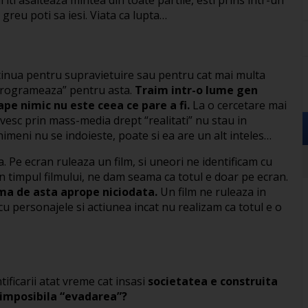
u greu poti sa iesi. Viata ca lupta…
tinua pentru supravietuire sau pentru cat mai multa
“programeaza” pentru asta.
Traim intr-o lume gen
ape nimic nu este ceea ce pare a fi.
La o cercetare mai
rvesc prin mass-media drept “realitati” nu stau in
nimeni nu se indoieste, poate si ea are un alt inteles…
. Pe ecran ruleaza un film, si uneori ne identificam cu
in timpul filmului, ne dam seama ca totul e doar pe ecran.
ma de asta aprope niciodata.
Un film ne ruleaza in
cu personajele si actiunea incat nu realizam ca totul e o
ificarii atat vreme cat insasi
societatea e construita
 imposibila “evadarea”?