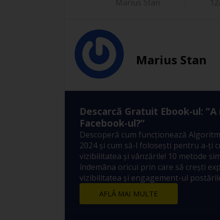
Marius Stan
12
Marius Stan
Descarcă Gratuit Ebook-ul: ”A
Facebook-ul?”
Descoperă cum funcționează Algoritm
2024 și cum să-l folosești pentru a-ți 
vizibilitatea și vânzările! 10 metode sim
îndemâna oricui prin care să crești ex
vizibilitatea și engagement-ul postărilo
AFLĂ MAI MULTE