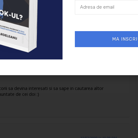
MA INSCRI
12/02/2009 la 9:55 PM
torii sa devina interesati si sa sape in cautarea altor
untate de cei doi :)
13/02/2009 la 10:38 PM