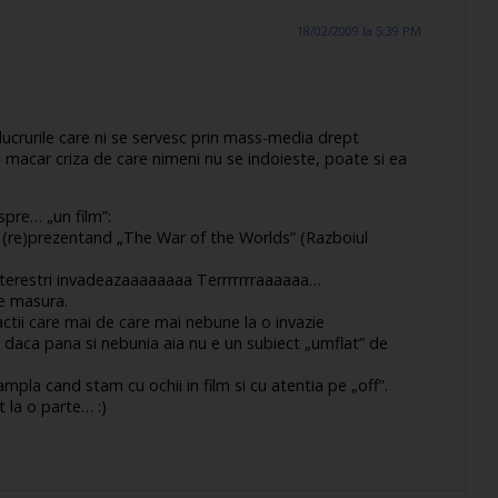
18/02/2009 la 5:39 PM
lucrurile care ni se servesc prin mass-media drept
ici macar criza de care nimeni nu se indoieste, poate si ea
pre… „un film”:
 (re)prezentand „The War of the Worlds” (Razboiul
aterestri invadeazaaaaaaaa Terrrrrrraaaaaa…
pe masura.
actii care mai de care mai nebune la o invazie
ie daca pana si nebunia aia nu e un subiect „umflat” de
mpla cand stam cu ochii in film si cu atentia pe „off”.
 la o parte… :)