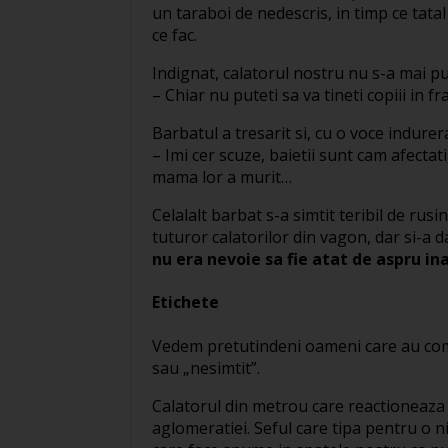
un taraboi de nedescris, in timp ce tata
ce fac.
Indignat, calatorul nostru nu s-a mai put
– Chiar nu puteti sa va tineti copiii in 
Barbatul a tresarit si, cu o voce indurer
– Imi cer scuze, baietii sunt cam afectat
mama lor a murit…
Celalalt barbat s-a simtit teribil de ru
tuturor calatorilor din vagon, dar si-a d
nu era nevoie sa fie atat de aspru ina
Etichete
Vedem pretutindeni oameni care au c
sau „nesimtit”.
Calatorul din metrou care reactioneaza 
aglomeratiei. Seful care tipa pentru o ni