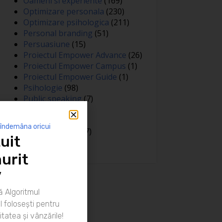
Oameni si experiente
(169)
Optimizare personala
(230)
Optimizare psihologica
(211)
Personal branding
(51)
Persuasiune
(15)
Proiectul Empower Advance
(26)
Proiectul Empower Campus
(1)
Proiectul Empower Guide
(1)
Psihologie
(98)
Public speaking
(7)
Relatii
(148)
Sanatate
(81)
 îndemâna oricui
Spiritualitate
(127)
uit
Training
(15)
urit
”
 Algoritmul
 folosești pentru
itatea și vânzările!