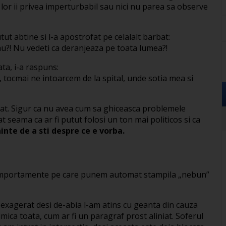
l lor ii privea imperturbabil sau nici nu parea sa observe
ut abtine si l-a apostrofat pe celalalt barbat:
frau?! Nu vedeti ca deranjeaza pe toata lumea?!
ata, i-a raspuns:
i, tocmai ne intoarcem de la spital, unde sotia mea si
sinat. Sigur ca nu avea cum sa ghiceasca problemele
at seama ca ar fi putut folosi un ton mai politicos si ca
inte de a sti despre ce e vorba.
omportamente pe care punem automat stampila „nebun”
exagerat desi de-abia l-am atins cu geanta din cauza
mica toata, cum ar fi un paragraf prost aliniat. Soferul