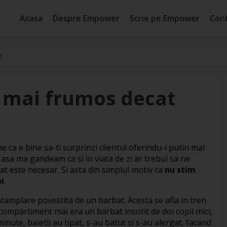
Acasa
Despre Empower
Scrie pe Empower
Con
!
n mai frumos decat
 ca e bine sa-ti surprinzi clientul oferindu-i putin mai
ot asa ma gandeam ca si in viata de zi ar trebui sa ne
at este necesar. Si asta din simplul motiv ca
nu stim
i
.
intamplare povestita de un barbat. Acesta se afla in tren
 compartiment mai era un barbat insotit de doi copii mici,
minute, baietii au tipat, s-au batut si s-au alergat, facand