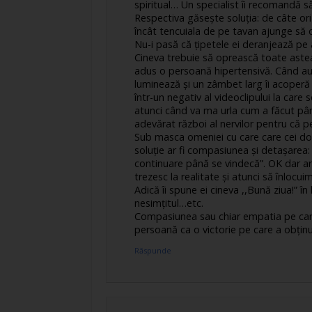
spiritual… Un specialist îi recomandă să
Respectiva găsește soluția: de câte ori
încât tencuiala de pe tavan ajunge să ca
Nu-i pasă că țipetele ei deranjează pe
Cineva trebuie să oprească toate astea
adus o persoană hipertensivă. Când aude
luminează și un zâmbet larg îi acoperă 
într-un negativ al videoclipului la care s
atunci când va ma urla cum a făcut pâ
adevărat război al nervilor pentru că 
Sub masca omeniei cu care care cei doi
soluție ar fi compasiunea și detașarea: 
continuare până se vindecă”. OK dar ar
trezesc la realitate și atunci să înlocu
Adică îi spune ei cineva ,,Bună ziua!” î
nesimțitul…etc.
Compasiunea sau chiar empatia pe care 
persoană ca o victorie pe care a obțin
Răspunde