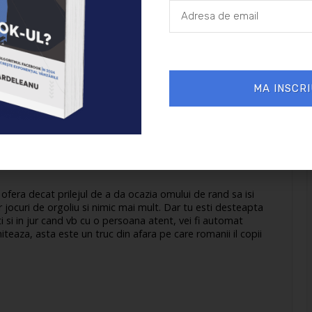
MA INSCRI
13/02/2012 la 7:58 PM
nu ofera decat prilejul de a da ocazia omului de rand sa isi
r jocuri de orgoliu si nimic mai mult. Dar tu esti desteapta
uiti si in jur cand vb cu o persoana atent, vei fi automat
chiteaza, asta este un truc din afara pe care romanii il copii