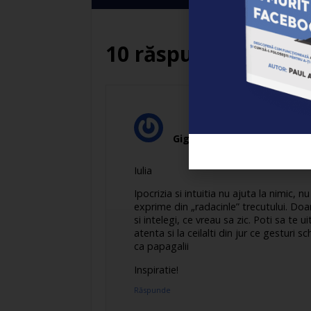
10 răspunsuri
Gigi Kent
spune:
Iulia
Ipocrizia si intuitia nu ajuta la nimic, 
exprime din „radacinle” trecutului. Doa
si intelegi, ce vreau sa zic. Poti sa te 
atenta si la ceilalti din jur ce gesturi s
ca papagalii
Inspiratie!
Răspunde