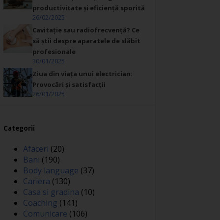
productivitate și eficiență sporită
26/02/2025
Cavitație sau radiofrecvență? Ce
să știi despre aparatele de slăbit
profesionale
30/01/2025
Ziua din viața unui electrician:
Provocări și satisfacții
26/01/2025
Categorii
Afaceri
(20)
Bani
(190)
Body language
(37)
Cariera
(130)
Casa si gradina
(10)
Coaching
(141)
Comunicare
(106)