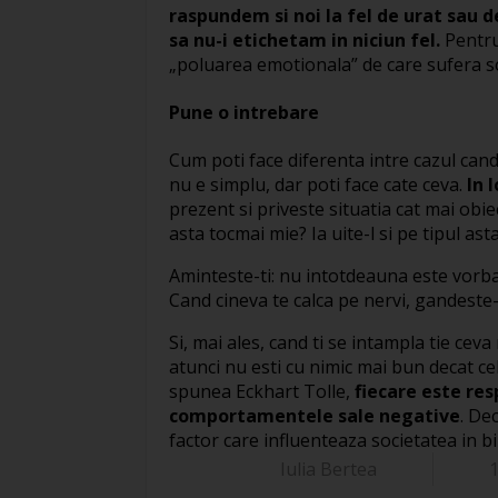
raspundem si noi la fel de urat sau d
sa nu-i etichetam in niciun fel.
Pentru
„poluarea emotionala” de care sufera s
Pune o intrebare
Cum poti face diferenta intre cazul cand
nu e simplu, dar poti face cate ceva.
In 
prezent si priveste situatia cat mai obie
asta tocmai mie? Ia uite-l si pe tipul asta!
Aminteste-ti: nu intotdeauna este vorb
Cand cineva te calca pe nervi, gandeste-
Si, mai ales, cand ti se intampla tie ce
atunci nu esti cu nimic mai bun decat ce
spunea Eckhart Tolle,
fiecare este res
comportamentele sale negative
. De
factor care influenteaza societatea in bi
Iulia Bertea
1