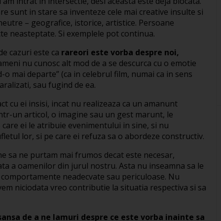
am intrat in intersectie, desi aceasta este deja blocata.
re sunt in stare sa inventeze cele mai creative insulte si
neutre – geografice, istorice, artistice. Persoane
cte neasteptate. Si exemplele pot continua.
de cazuri este ca
rareori este vorba despre noi,
meni nu cunosc alt mod de a se descurca cu o emotie
o mai departe” (ca in celebrul film, numai ca in sens
ralizati, sau fugind de ea.
ct cu ei insisi, incat nu realizeaza ca un amanunt
intr-un articol, o imagine sau un gest marunt, le
care ei le atribuie evenimentului in sine, si nu
fletul lor, si pe care ei refuza sa o abordeze constructiv.
ine sa ne purtam mai frumos decat este necesar,
a a oamenilor din jurul nostru. Asta nu inseamna sa le
it comportamente neadecvate sau periculoase. Nu
m niciodata vreo contributie la situatia respectiva si sa
sansa de a ne lamuri despre ce este vorba inainte sa