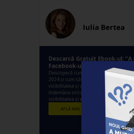
Iulia Bertea
Descarcă Gratuit Ebook-ul: ”A
Facebook-ul?”
Descoperă cum funcționează Algoritm
2024 și cum să-l folosești pentru a-ți 
vizibilitatea și vânzările! 10 metode sim
îndemâna oricui prin care să crești ex
vizibilitatea și engagement-ul postărilo
AFLĂ MAI MULTE