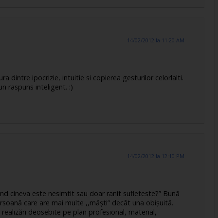
14/02/2012 la 11:20 AM
a dintre ipocrizie, intuitie si copierea gesturilor celorlalti.
un raspuns inteligent. :)
14/02/2012 la 12:10 PM
and cineva este nesimtit sau doar ranit sufleteste?” Bună
rsoană care are mai multe ,,măști” decât una obișuită.
realizări deosebite pe plan profesional, material,