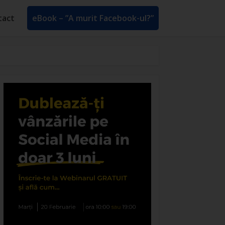
tact
eBook – ”A murit Facebook-ul?”