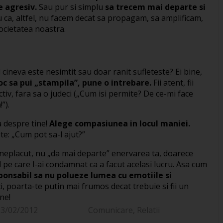
e agresiv.
Sau pur si simplu
sa trecem mai departe si
 ca, altfel, nu facem decat sa propagam, sa amplificam,
ocietatea noastra.
 cineva este nesimtit sau doar ranit sufleteste? Ei bine,
loc sa pui „stampila”, pune o intrebare.
Fii atent, fii
ctiv, fara sa o judeci („Cum isi permite? De ce-mi face
”).
a despre tine!
Alege compasiunea in locul maniei.
te: „Cum pot sa-l ajut?”
va neplacut, nu „da mai departe” enervarea ta, doarece
l pe care l-ai condamnat ca a facut acelasi lucru. Asa cum
ponsabil sa nu polueze lumea cu emotiile si
ci, poarta-te putin mai frumos decat trebuie si fii un
ne!
3/02/2012
Comunicare
,
Relatii