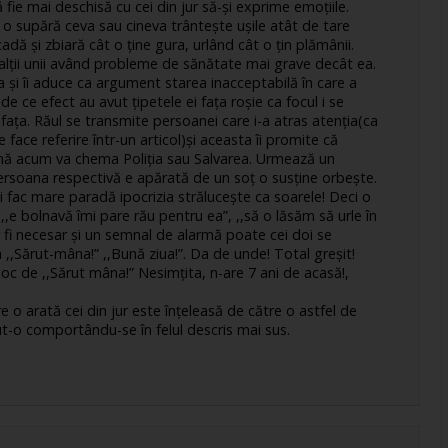
 fie mai deschisă cu cei din jur să-și exprime emoțiile.
 o supără ceva sau cineva trântește ușile atât de tare
dă și zbiară cât o ține gura, urlând cât o țin plămânii.
 alții unii având probleme de sănătate mai grave decât ea.
 și îi aduce ca argument starea inacceptabilă în care a
 ce efect au avut țipetele ei fața roșie ca focul i se
fața. Răul se transmite persoanei care i-a atras atenția(ca
e face referire într-un articol)și aceasta îi promite că
nă acum va chema Poliția sau Salvarea. Urmează un
persoana respectivă e apărată de un soț o susține orbește.
 fac mare paradă ipocrizia strălucește ca soarele! Deci o
,,e bolnavă îmi pare rău pentru ea”, ,,să o lăsăm să urle în
 fi necesar și un semnal de alarmă poate cei doi se
im ,,Sărut-mâna!” ,,Bună ziua!”. Da de unde! Total greșit!
n loc de ,,Sărut mâna!” Nesimțita, n-are 7 ani de acasă!,
o arată cei din jur este înțeleasă de către o astfel de
ut-o comportându-se în felul descris mai sus.