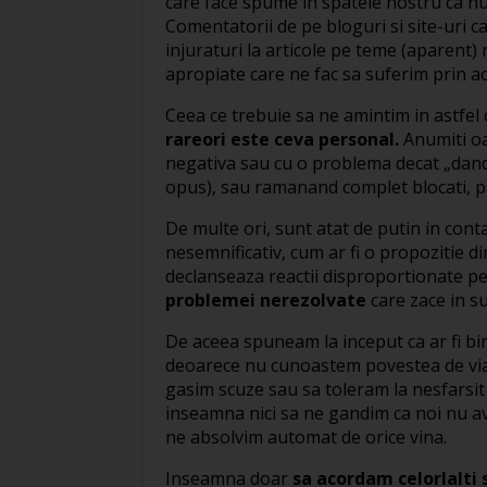
care face spume in spatele nostru ca nu 
Comentatorii de pe bloguri si site-uri ca
injuraturi la articole pe teme (aparent) 
apropiate care ne fac sa suferim prin a
Ceea ce trebuie sa ne amintim in astfel 
rareori este ceva personal.
Anumiti oa
negativa sau cu o problema decat „dand-
opus), sau ramanand complet blocati, pa
De multe ori, sunt atat de putin in conta
nesemnificativ, cum ar fi o propozitie d
declanseaza reactii disproportionate pe 
problemei nerezolvate
care zace in su
De aceea spuneam la inceput ca ar fi b
deoarece nu cunoastem povestea de viat
gasim scuze sau sa toleram la nesfars
inseamna nici sa ne gandim ca noi nu ave
ne absolvim automat de orice vina.
Inseamna doar
sa acordam celorlalti 