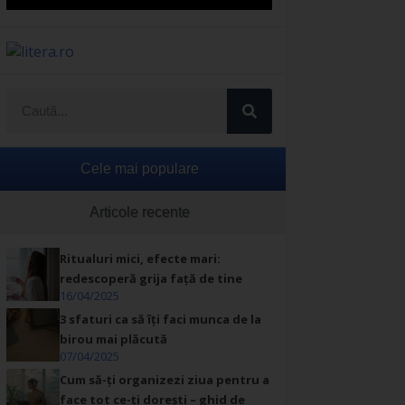
Cele mai populare
Articole recente
Ritualuri mici, efecte mari:
redescoperă grija față de tine
16/04/2025
3 sfaturi ca să îți faci munca de la
birou mai plăcută
07/04/2025
Cum să-ți organizezi ziua pentru a
face tot ce-ți dorești – ghid de