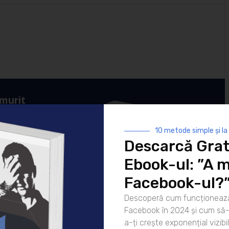
 murit
ul Facebook în
10 metode simple și la
crește exponențial
Descarcă Grat
ple și la
ponențial
Ebook-ul: ”A m
r tale.
Facebook-ul?
Descoperă cum funcționează
Facebook în 2024 și cum să-l
a-ți crește exponențial vizibil