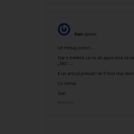
Dan
spune:
Un mesaj corect…..
Dar e evident ca nu ati ajuns inca sa va
„fals”…..
E un articol preluat? Ar fi fost mai deo
Cu stima!
Dan
Răspunde