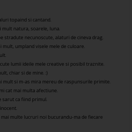
aluri topaind si cantand.
i mult natura, soarele, luna.
pe stradute necunoscute, alaturi de cineva drag.
i mult, umpland visele mele de culoare.
ult.
ute lumii ideile mele creative si posibil traznite.
lt, chiar si de mine. :)
ai mult si m-as mira mereu de raspunsurile primite.
imi cat mai multa afectiune.
 sarut ca fiind primul.
 inocent.
at mai multe lucruri noi bucurandu-ma de fiecare