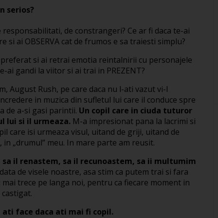
in serios?
e responsabilitati, de constrangeri? Ce ar fi daca te-ai
re si ai OBSERVA cat de frumos e sa traiesti simplu?
 preferat si ai retrai emotia reintalnirii cu personajele
te-ai gandi la viitor si ai trai in PREZENT?
, August Rush, pe care daca nu l-ati vazut vi-l
incredere in muzica din sufletul lui care il conduce spre
 de a-si gasi parintii.
Un copil care in ciuda tuturor
l lui si il urmeaza.
M-a impresionat pana la lacrimi si
l care isi urmeaza visul, uitand de griji, uitand de
, in „drumul” meu. In mare parte am reusit.
, sa il renastem, sa il recunoastem, sa ii multumim
ata de visele noastre, asa stim ca putem trai si fara
 nu mai trece pe langa noi, pentru ca fiecare moment in
castigat.
ati face daca ati mai fi copil.