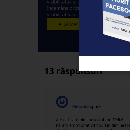
vizibilitatea și vânzările! 10 metode sim
îndemâna oricui prin care să crești ex
vizibilitatea și engagement-ul postărilo
AFLĂ MAI MULTE
13 răspunsuri
Mihaela
spune:
A picat tare bine articolul tau Delia!
ne-am emotionat citindu-l in diminea