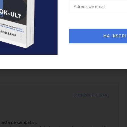
ple și la
ponențial
r tale.
MA INSCRI
30/05/2009 la 12:50 PM
ta asta de sambata…