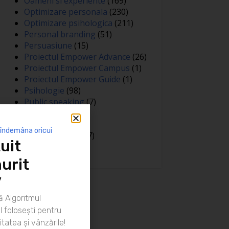
Oameni si experiente
(169)
Optimizare personala
(230)
Optimizare psihologica
(211)
Personal branding
(51)
Persuasiune
(15)
Proiectul Empower Advance
(26)
Proiectul Empower Campus
(1)
Proiectul Empower Guide
(1)
Psihologie
(98)
Public speaking
(7)
Relatii
(148)
Sanatate
(81)
 îndemâna oricui
Spiritualitate
(127)
uit
Training
(15)
urit
”
 Algoritmul
 folosești pentru
itatea și vânzările!