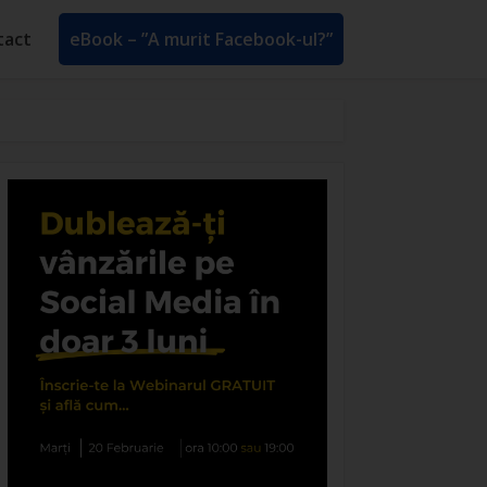
tact
eBook – ”A murit Facebook-ul?”