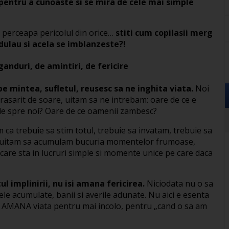
 pentru a cunoaste si se mira de cele mai simple
i perceapa pericolul din orice…
stiti cum copilasii merg
dulau si acela se imblanzeste?!
ganduri, de amintiri, de fericire
pe mintea, sufletul, reusesc sa ne inghita viata.
Noi
rasarit de soare, uitam sa ne intrebam: oare de ce e
ile spre noi? Oare de ce oamenii zambesc?
ca trebuie sa stim totul, trebuie sa invatam, trebuie sa
r uitam sa acumulam bucuria momentelor frumoase,
 care sta in lucruri simple si momente unice pe care daca
l implinirii, nu isi amana fericirea.
Niciodata nu o sa
ele acumulate, banii si averile adunate. Nu aici e esenta
a nu AMANA viata pentru mai incolo, pentru „cand o sa am