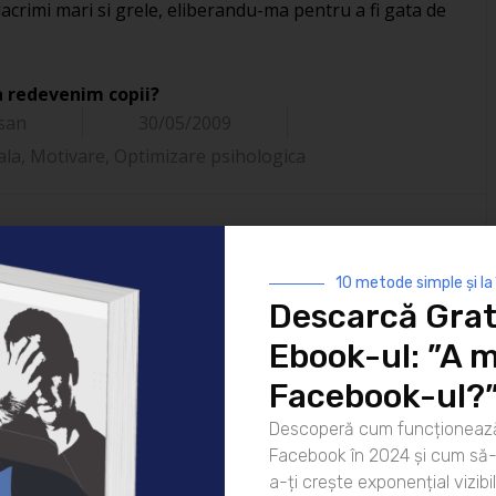
lacrimi mari si grele, eliberandu-ma pentru a fi gata de
sa redevenim copii?
san
30/05/2009
ala
,
Motivare
,
Optimizare psihologica
n
10 metode simple și la
Descarcă Grat
Ebook-ul: ”A m
Facebook-ul?
 murit
Descoperă cum funcționează
ul Facebook în
Facebook în 2024 și cum să-l
crește exponențial
a-ți crește exponențial vizibil