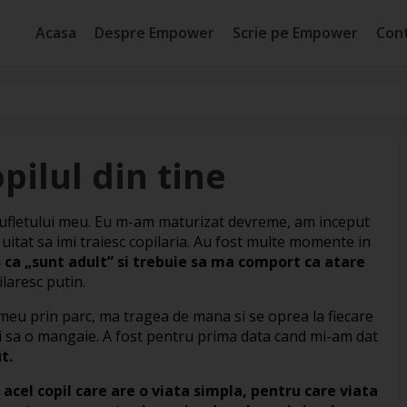
Acasa
Despre Empower
Scrie pe Empower
Con
pilul din tine
sufletului meu. Eu m-am maturizat devreme, am inceput
 uitat sa imi traiesc copilaria. Au fost multe momente in
ca „sunt adult” si trebuie sa ma comport ca atare
laresc putin.
meu prin parc, ma tragea de mana si se oprea la fiecare
si sa o mangaie. A fost pentru prima data cand mi-am dat
t.
,
acel copil care are o viata simpla, pentru care viata