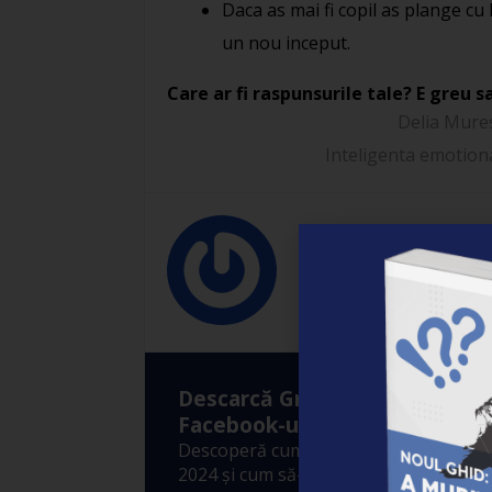
Daca as mai fi copil as plange cu 
un nou inceput.
Care ar fi raspunsurile tale? E greu 
Delia Mure
Inteligenta emotion
Delia Muresa
Descarcă Gratuit Ebook-ul: ”A
Facebook-ul?”
Descoperă cum funcționează Algoritm
2024 și cum să-l folosești pentru a-ți 