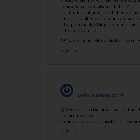
si noi am visat acealsi vis in ultima vre
aduna pe cei care viseaza la fel…:)
nu stiu daca ai primit mail-ul despre c
cu noi – cu alti oameni mari care vor s
intra pe mihaelab.blogspot.com si vezi i
si te asteptam luni!
P.S. – pot pune linkul articolului tau 
Răspunde
Delia Muresan
spune:
@Mihaela – ma bucur ca mai sunt si altii
voi incerca sa vin.
Sigur ca poti pune articolul ca si comm
Răspunde