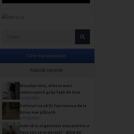
Cele mai populare
Articole recente
Ritualuri mici, efecte mari:
redescoperă grija față de tine
16/04/2025
3 sfaturi ca să îți faci munca de la
birou mai plăcută
07/04/2025
Cum să-ți organizezi ziua pentru a
face tot ce-ți dorești – ghid de