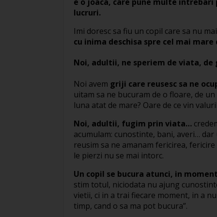
e o joaca, care pune multe intrebari
lucruri.
Imi doresc sa fiu un copil care sa nu ma
cu inima deschisa spre cel mai mare 
Noi, adultii, ne speriem de viata, de 
Noi avem
griji care reusesc sa ne ocu
uitam sa ne bucuram de o floare, de un 
luna atat de mare? Oare de ce vin valur
Noi, adultii, fugim prin viata…
credem 
acumulam: cunostinte, bani, averi… da
reusim sa ne amanam fericirea, fericire
le pierzi nu se mai intorc.
Un copil se bucura atunci, in momentu
stim totul, niciodata nu ajung cunostint
vietii, ci in a trai fiecare moment, in 
timp, cand o sa ma pot bucura”.