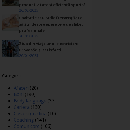
productivitate și eficiență sporită
26/02/2025
Cavitație sau radiofrecvență? Ce
să știi despre aparatele de slăbit
profesionale
30/01/2025
Ziua din viața unui electrician:
Provocări și satisfacții
26/01/2025
Categorii
Afaceri
(20)
Bani
(190)
Body language
(37)
Cariera
(130)
Casa si gradina
(10)
Coaching
(141)
Comunicare
(106)