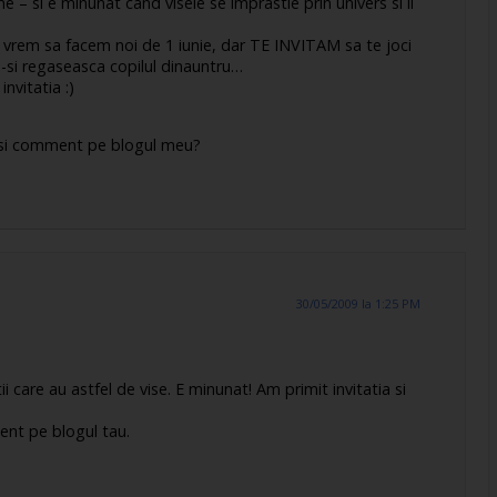
me – si e minunat cand visele se imprastie prin univers si ii
e vrem sa facem noi de 1 iunie, dar TE INVITAM sa te joci
a-si regaseasca copilul dinauntru…
nvitatia :)
ca si comment pe blogul meu?
30/05/2009 la 1:25 PM
 care au astfel de vise. E minunat! Am primit invitatia si
ent pe blogul tau.