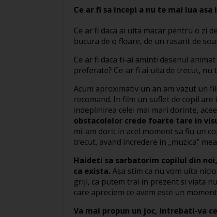
Ce ar fi sa incepi a nu te mai lua asa 
Ce ar fi daca ai uita macar pentru o zi d
bucura de o floare, de un rasarit de soa
Ce ar fi daca ti-ai aminti desenul animat
preferate? Ce-ar fi ai uita de trecut, nu 
Acum aproximativ un an am vazut un film
recomand. In film un suflet de copil are 
indeplinirea celei mai mari dorinte, aceea
obstacolelor crede foarte tare in visu
mi-am dorit in acel moment sa fiu un copi
trecut, avand incredere in „muzica” mea
Haideti sa sarbatorim copilul din noi
ca exista.
Asa stim ca nu vom uita niciod
griji, ca putem trai in prezent si viata
care apreciem ce avem este un moment 
Va mai propun un joc, intrebati-va ce 