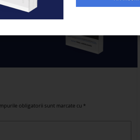
crește exponențial
ple și la
ponențial
r tale.
mpurile obligatorii sunt marcate cu
*