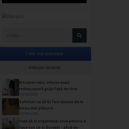
Cele mai populare
Articole recente
Ritualuri mici, efecte mari:
redescoperă grija față de tine
16/04/2025
3 sfaturi ca să îți faci munca de la
birou mai plăcută
07/04/2025
Cum să-ți organizezi ziua pentru a
face tot ce-ți dorești – ghid de