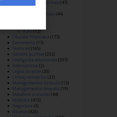
Comunicare nonverbala
(47)
Creativitate
(68)
Dezvoltare personala
(44)
Diverse
(81)
Educatie
(144)
Auto
(12)
Educatie financiara
(173)
Evenimente
(13)
Featured
(165)
Gandire pozitiva
(232)
Inteligenta emotionala
(337)
Internațional
(2)
Legea atractiei
(35)
Limbaj nonverbal
(32)
Managementul stresului
(13)
Managementul timpului
(19)
Metafore si scantei
(44)
Motivare
(413)
Negociere
(3)
Noutati
(426)