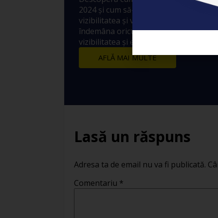
2024 și cum să-l folosești pentru a-ți 
vizibilitatea și vânzările! 10 metode sim
îndemâna oricui prin care să crești ex
vizibilitatea și engagement-ul postărilo
AFLĂ MAI MULTE
Lasă un răspuns
Adresa ta de email nu va fi publicată.
Câ
Comentariu
*