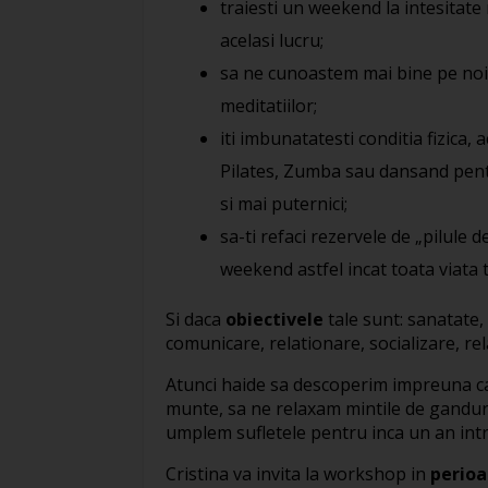
traiesti un weekend la intesitat
acelasi lucru;
sa ne cunoastem mai bine pe noi in
meditatiilor;
iti imbunatatesti conditia fizica, 
Pilates, Zumba sau dansand pentru
si mai puternici;
sa-ti refaci rezervele de „pilule
weekend astfel incat toata viata t
Si daca
obiectivele
tale sunt: sanatate,
comunicare, relationare, socializare, re
Atunci haide sa descoperim impreuna car
munte, sa ne relaxam mintile de ganduril
umplem sufletele pentru inca un an intre
Cristina va invita la workshop in
perioa