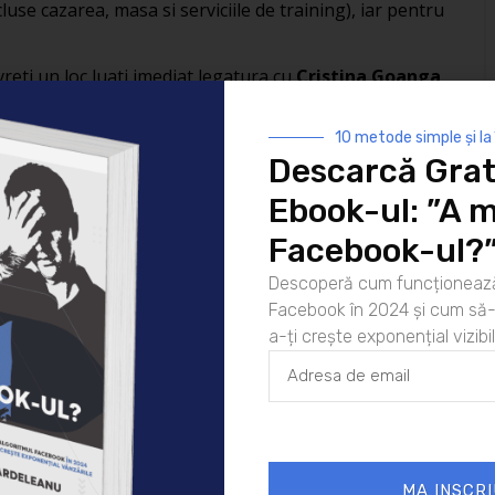
se cazarea, masa si serviciile de training), iar pentru
reti un loc luati imediat legatura cu
Cristina Goanga
oastromed@yahoo.com
.
10 metode simple și la
Descarcă Grat
08/08/2012
Noutati
Ebook-ul: ”A m
Facebook-ul?
Descoperă cum funcționează
Facebook în 2024 și cum să-l
a-ți crește exponențial vizibil
 murit
MA INSCRI
ul Facebook în