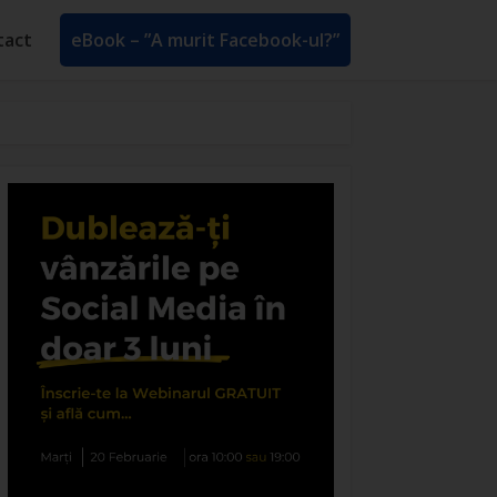
tact
eBook – ”A murit Facebook-ul?”