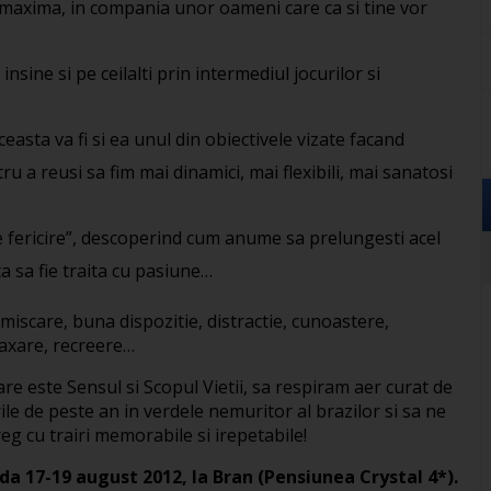
e maxima, in compania unor oameni care ca si tine vor
sine si pe ceilalti prin intermediul jocurilor si
aceasta va fi si ea unul din obiectivele vizate facand
 a reusi sa fim mai dinamici, mai flexibili, mai sanatosi
 de fericire”, descoperind cum anume sa prelungesti acel
a sa fie traita cu pasiune…
 miscare, buna dispozitie, distractie, cunoastere,
laxare, recreere…
e este Sensul si Scopul Vietii, sa respiram aer curat de
e de peste an in verdele nemuritor al brazilor si sa ne
g cu trairi memorabile si irepetabile!
da 17-19 august 2012, la Bran (Pensiunea Crystal 4*).