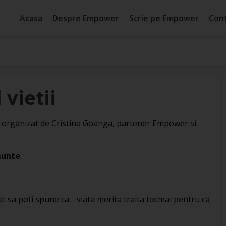
Acasa
Despre Empower
Scrie pe Empower
Con
 vietii
rganizat de Cristina Goanga, partener Empower si
munte
cat sa poti spune ca… viata merita traita tocmai pentru ca