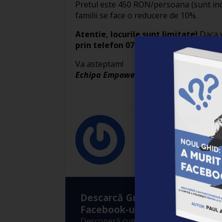
Pretul este 450 RON/persoana (sunt inclu
familii se face o reducere de 10%.
Atentie, locurile sunt limitate!
Daca v
prin telefon 0744 493 610 sau mail
bi
Va asteptam!
Echipa Empower
Empower
Empower
Descarcă Gratuit Ebook-ul: ”A
Facebook-ul?”
Descoperă cum funcționează Algoritm