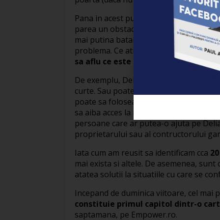
Pana in acest punct, cred ca Delia are la
parea un obstacol de netrecut. Totusi, 
mai putina bataie de cap. Asa cum am sp
problema. Ce ati spune daca in loc de „
sa aflu ce este in curte?”
?
De exemplu, Delia poate gasi un orificiu 
curte. Sau poate sa „trimita” in curte,
poate sa foloseasca un binoclu pentru a 
sa aiba acces la imagini luate prin satel
persoane care ar putea-o ajuta pe Delia
proprietarului sau al contructorului gar
Iata cum am reusit sa identificam cca
20
mai exista si altele. De asemenea, sunt c
atatea solutii la situatiile cu care se co
Incepand de duminica viitoare, cel mai p
constituie primul capitol dintr-o car
saptamana, pe Empower.ro.