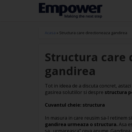
Acasa
»
Structura care directioneaza gandirea
Structura care 
gandirea
Tot in ideea de a discuta concret, asta
gasirea solutiilor si despre
structura p
Cuvantul cheie: structura
In masura in care reusim sa-l retinem si 
gandirea urmeaza o structura.
Asa es
sa „urmareasca” ceva anume. Gandirea in