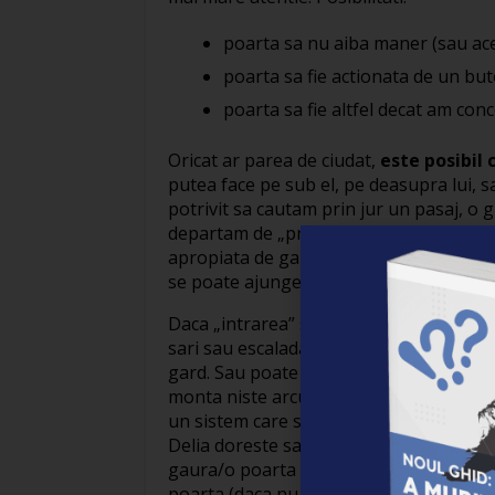
poarta sa nu aiba maner (sau ace
poarta sa fie actionata de un buton
poarta sa fie altfel decat am con
Oricat ar parea de ciudat,
este posibil 
putea face pe sub el, pe deasupra lui, sa
potrivit sa cautam prin jur un pasaj, o g
departam de „problema” si sa exploram v
apropiata de gard, sau poate ca se afla 
se poate ajunge in interiorul suprafete
Daca „intrarea” se face pe deasupra gard
sari sau escalada. Poate ca va folosi o s
gard. Sau poate ca va folosi o prajina i
monta niste arcuri la picioare, care sa 
un sistem care sa o poata propulsa in ae
Delia doreste sa intre „prin” gard, atun
gaura/o poarta in gard. In acest caz, am
poarta (daca nu o are o putem crea noi!)