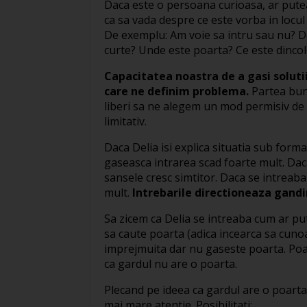
Daca este o persoana curioasa, ar pute
ca sa vada despre ce este vorba in locul 
De exemplu: Am voie sa intru sau nu? D
curte? Unde este poarta? Ce este dincol
Capacitatea noastra de a gasi soluti
care ne definim problema.
Partea buna
liberi sa ne alegem un mod permisiv de
limitativ.
Daca Delia isi explica situatia sub forma
gaseasca intrarea scad foarte mult. Daca
sansele cresc simtitor. Daca se intreaba
mult.
Intrebarile directioneaza gandi
Sa zicem ca Delia se intreaba cum ar put
sa caute poarta (adica incearca sa cuno
imprejmuita dar nu gaseste poarta. Poa
ca gardul nu are o poarta.
Plecand pe ideea ca gardul are o poarta,
mai mare atentie. Posibilitati: