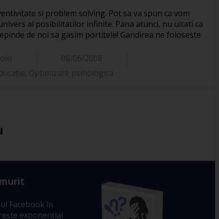
nventivitate si problem solving. Pot sa va spun ca vom
nivers al posibilitatilor infinite. Pana atunci, nu uitati ca
 depinde de noi sa gasim portitele! Gandirea ne foloseste
noiu
08/06/2008
ducatie
,
Optimizare psihologica
u
 murit
ul Facebook în
crește exponențial