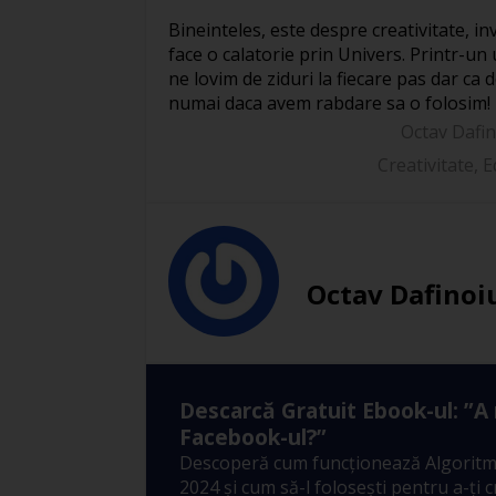
Bineinteles, este despre creativitate, i
face o calatorie prin Univers. Printr-un u
ne lovim de ziduri la fiecare pas dar ca
numai daca avem rabdare sa o folosim!
Octav Dafi
Creativitate
,
E
Octav Dafinoi
Descarcă Gratuit Ebook-ul: ”A
Facebook-ul?”
Descoperă cum funcționează Algoritm
2024 și cum să-l folosești pentru a-ți 