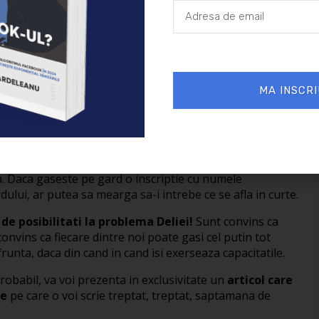
 indemana indeajuns de multe solutii la ceea ce initial
ea poate rezolva problema mult mai elegant si cu mult
us mai inainte, depinde foarte mult de cum a definit ea
Cum as putea sa ajung in curte?” se intreaba
„Cum pot
MA INSCRI
in gard (neobservat initial), prin care sa priveasca in
 pe deasupra gardului, un aparat foto sau o camera. Sau
privi in curte de pe o movila. Mai este posibil ca Delia
it sau sa faca apel la clarvazatori Sau, poate ca exista
. Daca gaseste pe gard o inscriptie cu numele
dului, ar putea sa mearga sa-i intrebe ce se afla in curte.
 de posibilitati la problema Deliei!
Sunt convins ca
onvins ca fiecare dintre noi poate gasi cel putin tot
nfrunta, daca din cand in cand isi exerseaza capacitatile.
robabil, va voi prezenta in exclusivitate un
articol care
te
pe care o voi scrie treptat, treptat, saptamana de