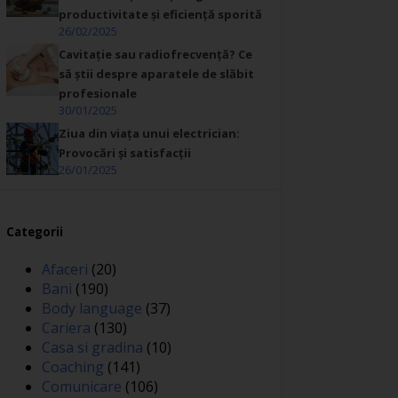
productivitate și eficiență sporită
26/02/2025
Cavitație sau radiofrecvență? Ce
să știi despre aparatele de slăbit
profesionale
30/01/2025
Ziua din viața unui electrician:
Provocări și satisfacții
26/01/2025
Categorii
Afaceri
(20)
Bani
(190)
Body language
(37)
Cariera
(130)
Casa si gradina
(10)
Coaching
(141)
Comunicare
(106)