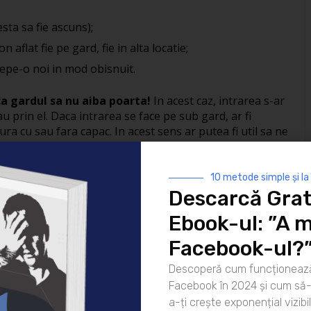
sta sa fie ascuns);
 aflat fie pe gard, fie in alta locatie;
cepe-o noi in mod obisnuit.
ca gardul sa nu aiba poarta!
In acest caz, intrarea s-ar
u prin el. Daca intrarea se face pe sub gard, ar fi
ura cu sau fara capac. In acest sens ar putea fi util sa ne
ecinatatile ei. Poate ca „gura” respectiva este
la o distanta mai mare, in parc, de unde, printr-un tunel,
i imprejmuite.
10 metode simple și la
Descarcă Grat
ului, Delia ar putea sa exploreze posibilitatile de a-l
cara. Sau o saltea flexibila care sa o proiecteze peste
Ebook-ul: ”A m
n acest sens. Poate ca va aduce o macara. Poate ca isi va
Facebook-ul?
o ajute sa sara mai mult. Poate ca isi va monta pe spate
r, intai pe verticala si apoi pe deasupra gardului. Daca
Descoperă cum funcționează
ci poate sa cheme pe cineva care, pur si simplu, sa faca o
Facebook în 2024 și cum să-l
 inlaturat presupozitia ca orice gard sau zid are deja o
a-ți crește exponențial vizibil
.