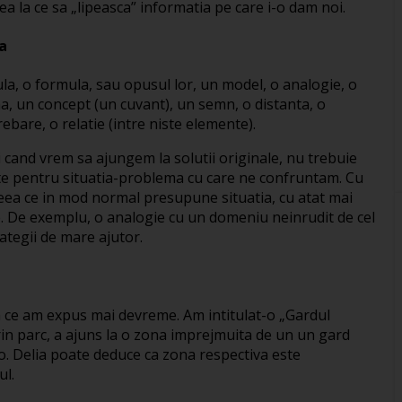
 la ce sa „lipeasca” informatia pe care i-o dam noi.
a
la, o formula, sau opusul lor, un model, o analogie, o
a, un concept (un cuvant), un semn, o distanta, o
ebare, o relatie (intre niste elemente).
 cand vrem sa ajungem la solutii originale, nu trebuie
te pentru situatia-problema cu care ne confruntam. Cu
eea ce in mod normal presupune situatia, cu atat mai
e. De exemplu, o analogie cu un domeniu neinrudit de cel
rategii de mare ajutor.
 ce am expus mai devreme. Am intitulat-o „Gardul
in parc, a ajuns la o zona imprejmuita de un un gard
lo. Delia poate deduce ca zona respectiva este
ul.