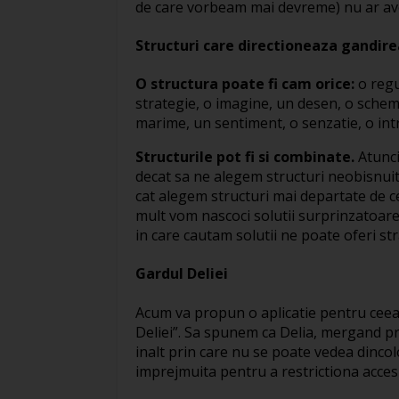
de care vorbeam mai devreme) nu ar avea
Structuri care directioneaza gandire
O structura poate fi cam orice:
o regu
strategie, o imagine, un desen, o schem
marime, un sentiment, o senzatie, o intr
Structurile pot fi si combinate.
Atunci
decat sa ne alegem structuri neobisnui
cat alegem structuri mai departate de c
mult vom nascoci solutii surprinzatoar
in care cautam solutii ne poate oferi st
Gardul Deliei
Acum va propun o aplicatie pentru ceea
Deliei”. Sa spunem ca Delia, mergand pr
inalt prin care nu se poate vedea dinco
imprejmuita pentru a restrictiona acces