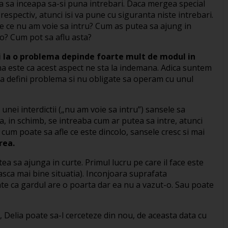
a sa inceapa sa-si puna intrebari. Daca mergea special
respectiv, atunci isi va pune cu siguranta niste intrebari.
e ce nu am voie sa intru? Cum as putea sa ajung in
o? Cum pot sa aflu asta?
i la o problema depinde foarte mult de modul in
 este ca acest aspect ne sta la indemana. Adica suntem
 a defini problema si nu obligate sa operam cu unul
 unei interdictii („nu am voie sa intru”) sansele sa
, in schimb, se intreaba cum ar putea sa intre, atunci
 cum poate sa afle ce este dincolo, sansele cresc si mai
rea.
ea sa ajunga in curte. Primul lucru pe care il face este
asca mai bine situatia). Inconjoara suprafata
te ca gardul are o poarta dar ea nu a vazut-o. Sau poate
 Delia poate sa-l cerceteze din nou, de aceasta data cu