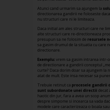
Atunci cand urmarim sa ajungem la
sol
directionarea gandirii ne foloseste daca 
nu structuri care ni le limiteaza.
Daca initial am ales structuri care ne l
alte structuri care re-directioneaza pro
presupun sa ne folosim de
resursele n
sa gasim drumul de la situatia cu care
directionare.
Exemplu:
vrem sa gasim intrarea intr-o
de directionare a gandirii conceptul „m
curte? Daca dorim doar sa ajungem la n
atat de mult. Este insa necesar sa punem 
Trebuie retinut ca
procesele gandirii 
sunt subordonate unei directii
decat 
haotic din jur, fara a avea un scop anu
despre simpome si incearca sa vada dac
modele care caracterizeaza o boala sau 