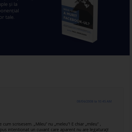
ple și la
ponențial
r tale.
08/06/2008 la 10:45 AM
e cum scrisesem. „Mileu” nu „meleu”! E chiar „mileu” ,
 pus intentionat un cuvant care aparent nu are legatura)!