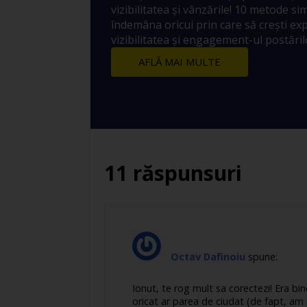
vizibilitatea și vânzările! 10 metode sim
îndemâna oricui prin care să crești ex
vizibilitatea și engagement-ul postărilo
AFLĂ MAI MULTE
11 răspunsuri
Octav Dafinoiu
spune:
Ionut, te rog mult sa corectezi! Era bin
oricat ar parea de ciudat (de fapt, am