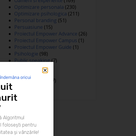
Oameni si experiente
(169)
Optimizare personala
(230)
Optimizare psihologica
(211)
Personal branding
(51)
Persuasiune
(15)
Proiectul Empower Advance
(26)
Proiectul Empower Campus
(1)
Proiectul Empower Guide
(1)
Psihologie
(98)
Public speaking
(7)
Relatii
(148)
Sanatate
(81)
 îndemâna oricui
Spiritualitate
(127)
uit
Training
(15)
urit
”
 Algoritmul
 folosești pentru
itatea și vânzările!