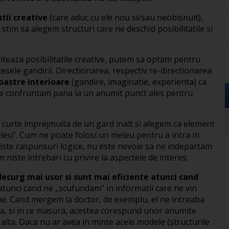
utii creative
(care aduc cu ele nou si/sau neobisnuit),
stim sa alegem structuri care ne deschid posibilitatile si
imiteaza posibilitatile creative, putem sa optam pentru
cesele gandirii. Directionarea, respectiv re-directionarea
oastre interioare
(gandire, imaginatie, experienta) ca
 ne confruntam pana la un anumit punct ales pentru
 curte imprejmuita de un gard inalt si alegem ca element
eleu”. Cum ne poate folosi un meleu pentru a intra in
iste raspunsuri logice, nu este nevoie sa ne indepartam
niste intrebari cu privire la aspectele de interes.
decurg mai usor si sunt mai eficiente atunci cand
atunci cand ne „scufundam” in informatii care ne vin
me. Cand mergem la doctor, de exemplu, el ne intreaba
a, si in ce masura, acestea corespund unor anumite
alta. Daca nu ar avea in minte acele modele (structurile