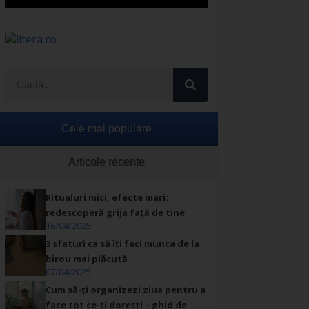
Cele mai populare
Articole recente
Ritualuri mici, efecte mari:
redescoperă grija față de tine
16/04/2025
3 sfaturi ca să îți faci munca de la
birou mai plăcută
07/04/2025
Cum să-ți organizezi ziua pentru a
face tot ce-ți dorești – ghid de