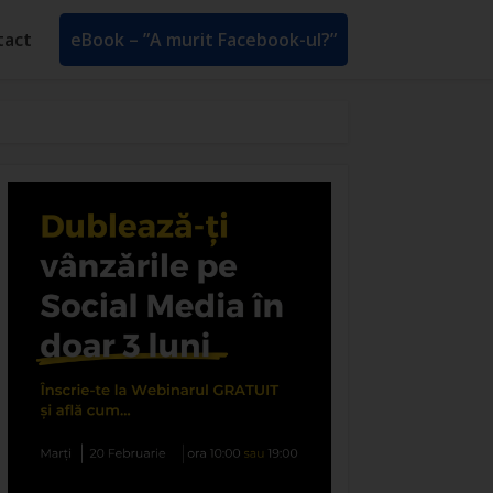
tact
eBook – ”A murit Facebook-ul?”