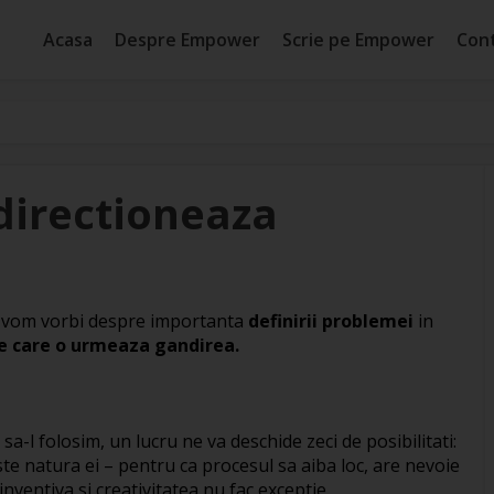
Acasa
Despre Empower
Scrie pe Empower
Con
directioneaza
zi vom vorbi despre importanta
definirii problemei
in
e care o urmeaza gandirea.
sa-l folosim, un lucru ne va deschide zeci de posibilitati:
te natura ei – pentru ca procesul sa aiba loc, are nevoie
ventiva si creativitatea nu fac exceptie.