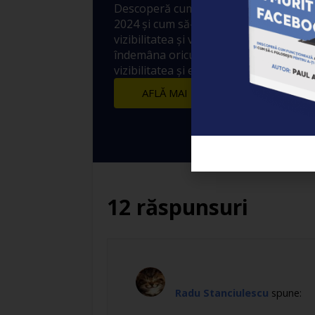
Descoperă cum funcționează Algoritm
2024 și cum să-l folosești pentru a-ți 
vizibilitatea și vânzările! 10 metode sim
îndemâna oricui prin care să crești ex
vizibilitatea și engagement-ul postărilo
AFLĂ MAI MULTE
12 răspunsuri
Radu Stanciulescu
spune: