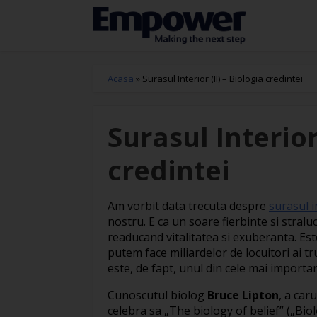
Acasa
»
Surasul Interior (II) – Biologia credintei
Surasul Interior 
credintei
Am vorbit data trecuta despre
surasul i
nostru. E ca un soare fierbinte si stralu
readucand vitalitatea si exuberanta. Este
putem face miliardelor de locuitori ai tr
este, de fapt, unul din cele mai importa
Cunoscutul biolog
Bruce Lipton
, a car
celebra sa „The biology of belief” („Bio