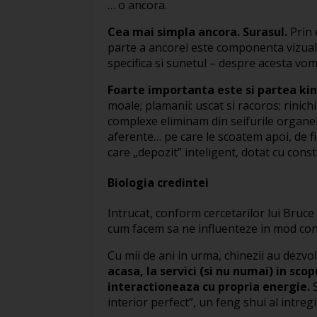
… o ancora.
Cea mai simpla ancora. Surasul.
Prin 
parte a ancorei este componenta vizual-
specifica si sunetul – despre acesta vom 
Foarte importanta este si partea ki
moale; plamanii: uscat si racoros; rinich
complexe eliminam din seifurile organel
aferente… pe care le scoatem apoi, de fi
care „depozit” inteligent, dotat cu const
Biologia credintei
Intrucat, conform cercetarilor lui Bruc
cum facem sa ne influenteze in mod const
Cu mii de ani in urma, chinezii au dezvo
acasa, la servici (si nu numai) in sco
interactioneaza cu propria energie.
S
interior perfect”, un feng shui al intregii