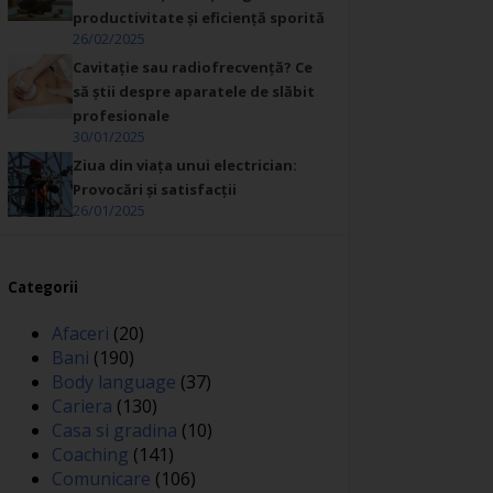
productivitate și eficiență sporită
26/02/2025
Cavitație sau radiofrecvență? Ce
să știi despre aparatele de slăbit
profesionale
30/01/2025
Ziua din viața unui electrician:
Provocări și satisfacții
26/01/2025
Categorii
Afaceri
(20)
Bani
(190)
Body language
(37)
Cariera
(130)
Casa si gradina
(10)
Coaching
(141)
Comunicare
(106)