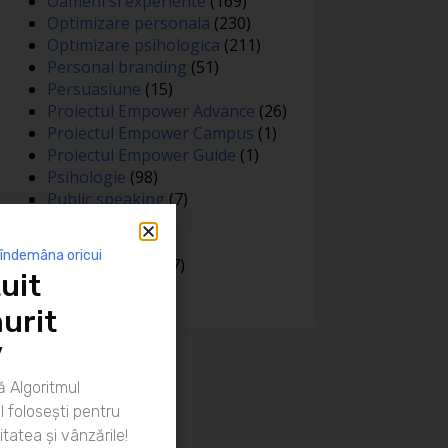
Oameni si experiente
(169)
Optimizare personala
(230)
Optimizare psihologica
(211)
Personal branding
(51)
Persuasiune
(15)
Proiectul Empower Advance
(26)
Proiectul Empower Campus
(1)
Proiectul Empower Guide
(1)
Psihologie
(98)
Public speaking
(7)
Relatii
(148)
Sanatate
(81)
 îndemâna oricui
Spiritualitate
(127)
uit
Training
(15)
urit
”
 Algoritmul
 folosești pentru
itatea și vânzările!