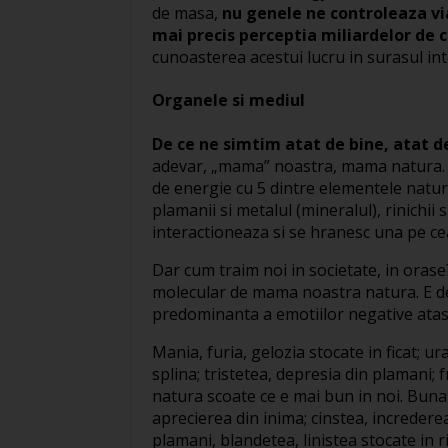
de masa,
nu genele ne controleaza vi
mai precis perceptia miliardelor de c
cunoasterea acestui lucru in surasul int
Organele si mediul
De ce ne simtim atat de bine, atat de
adevar, „mama” noastra, mama natura. Ce
de energie cu 5 dintre elementele naturii
plamanii si metalul (mineralul), rinichii 
interactioneaza si se hranesc una pe cea
Dar cum traim noi in societate, in orase? 
molecular de mama noastra natura. E de 
predominanta a emotiilor negative atas
Mania, furia, gelozia stocate in ficat; u
splina; tristetea, depresia din plamani; fr
natura scoate ce e mai bun in noi. Bunat
aprecierea din inima; cinstea, increderea
plamani, blandetea, linistea stocate in ri