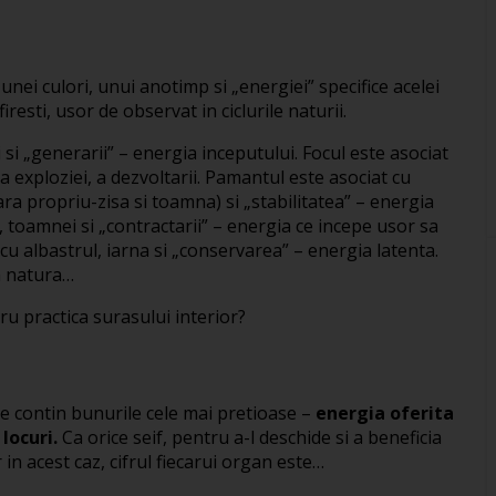
nei culori, unui anotimp si „energiei” specifice acelei
esti, usor de observat in ciclurile naturii.
i „generarii” – energia inceputului. Focul este asociat
a exploziei, a dezvoltarii. Pamantul este asociat cu
ara propriu-zisa si toamna) si „stabilitatea” – energia
, toamnei si „contractarii” – energia ce incepe usor sa
cu albastrul, iarna si „conservarea” – energia latenta.
in natura…
ru practica surasului interior?
ce contin bunurile cele mai pretioase –
energia oferita
locuri.
Ca orice seif, pentru a-l deschide si a beneficia
 in acest caz, cifrul fiecarui organ este…