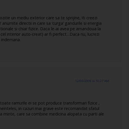
zitie un mediu exterior care sa te sprijine, iti creezi
zi’ anumite directii in care sa ‘curga’ gandurile si energia
tionale si chiar fizice. Daca le-ai avea pe amandoua la
 cel interior auto-creat) ar fi perfect…Daca nu, lucrezi
a indemana.
12/06/2008 la 10:27 AM
toate ramurile ei se pot produce transformari fizice ,
neinteles, in cazuri mai grave este recomandat sfatul
 la minte, care sa combine medicina alopata cu parti ale