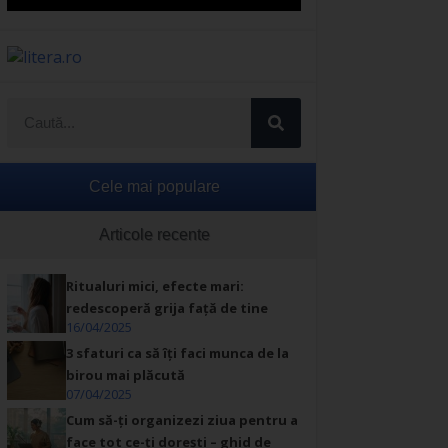
Cele mai populare
Articole recente
Ritualuri mici, efecte mari:
redescoperă grija față de tine
16/04/2025
3 sfaturi ca să îți faci munca de la
birou mai plăcută
07/04/2025
Cum să-ți organizezi ziua pentru a
face tot ce-ți dorești – ghid de