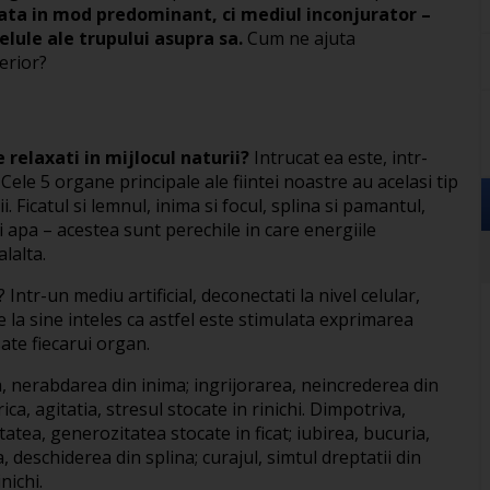
ata in mod predominant, ci mediul inconjurator –
elule ale trupului asupra sa.
Cum ne ajuta
erior?
 relaxati in mijlocul naturii?
Intrucat ea este, intr-
le 5 organe principale ale fiintei noastre au acelasi tip
. Ficatul si lemnul, inima si focul, splina si pamantul,
si apa – acestea sunt perechile in care energiile
lalta.
Intr-un mediu artificial, deconectati la nivel celular,
la sine inteles ca astfel este stimulata exprimarea
ate fiecarui organ.
ra, nerabdarea din inima; ingrijorarea, neincrederea din
ica, agitatia, stresul stocate in rinichi. Dimpotriva,
atea, generozitatea stocate in ficat; iubirea, bucuria,
, deschiderea din splina; curajul, simtul dreptatii din
nichi.