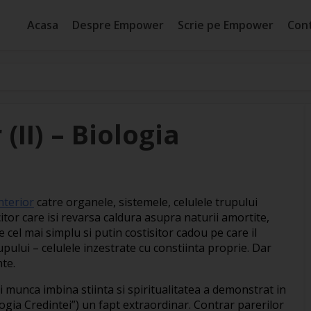
Acasa
Despre Empower
Scrie pe Empower
Con
(II) – Biologia
nterior
catre organele, sistemele, celulele trupului
citor care isi revarsa caldura asupra naturii amortite,
 cel mai simplu si putin costisitor cadou pe care il
upului – celulele inzestrate cu constiinta proprie. Dar
nte.
ui munca imbina stiinta si spiritualitatea a demonstrat in
logia Credintei”) un fapt extraordinar. Contrar parerilor