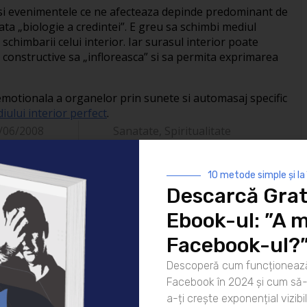
 si evenimentele ce ne afecteaza depinde predominant de
ta „biologie a credintei”. E greu sa schimbi mediul
a schimbarii celui interior. Iar surasul interior poate
le constructive sa „infloreasca” si sa permita exprimarea
 emotionala a organelor prin sunete si automasaj specific
ului interior perfect
.
/06/2008
Sanatate
,
Spiritualitate
10 metode simple și la
Descarcă Grat
Ebook-ul: ”A m
Facebook-ul?
Descoperă cum funcționează
 murit
Facebook în 2024 și cum să-l
a-ți crește exponențial vizibil