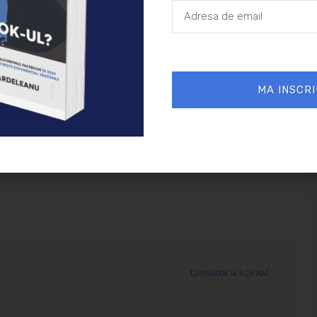
ul Facebook în
crește exponențial
ple și la
ponențial
r tale.
MA INSCRI
12/06/2008 la 9:26 AM