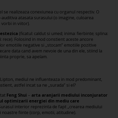
el se realizeaza conexiunea cu organul respectiv. O
auditiva atasata surasului (o imagine, culoarea
vorbi in viitor).
nestezica
(ficatul: caldut si umed; inima: fierbinte; splina:
ii: rece). Folosind in mod constient aceste ancore
or emotiile negative si „stocam” emotiile pozitive
ecare data cand avem nevoie de una din ele, stiind la
iinta proprie, sa apelam.
e Lipton, mediul ne influenteaza in mod predominant,
ient, astfel incat sa ne „surada” si el?
ltat
Feng Shui
–
arta aranjarii mediului inconjurator
pul optimizarii energiei din mediu care
urasul interior reprezinta de fapt „crearea mediului
 noastre fiinte (corp, emotii, atitudine).