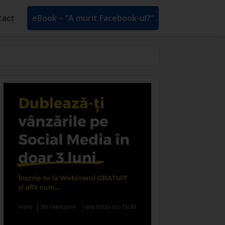
tact
eBook – ”A murit Facebook-ul?”