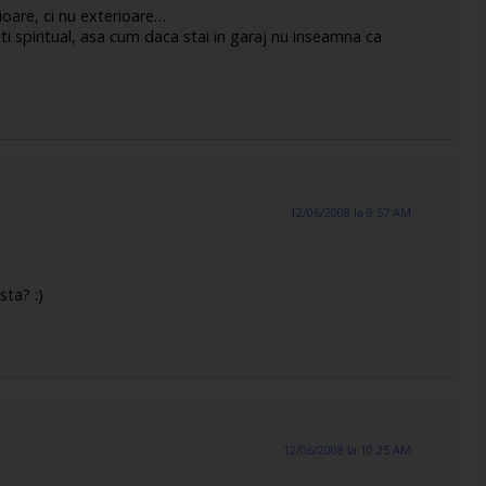
rioare, ci nu exterioare…
ti spiritual, asa cum daca stai in garaj nu inseamna ca
12/06/2008 la 9:57 AM
sta? :)
12/06/2008 la 10:25 AM