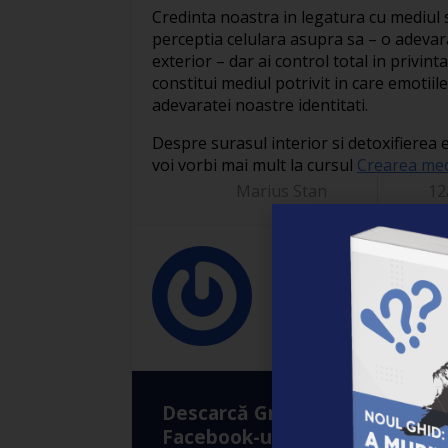
Credinta noastra in legatura cu mediul
perceptia celulara asupra sa – o adevara
exterior – dar ai control total in privint
constitui mediul potrivit in care emotii
adevaratei noastre identitati.
Despre surasul interior si detoxifierea
voi vorbi mai mult la cursul
Crearea medi
Marius Stan
12
Marius Stan
Descarcă Gratuit Ebook-ul: ”A
Facebook-ul?”