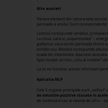
Alte asocieri
Fiecare element din natura este asociat u
perioade a anului. Sunt corespondente fir
Lemnul corespunde verdelui, primaverii s
cu rosul, vara si „expansiunea” – energi
galbenul, vara tarzie (perioada dintre v
echilibrului. Metalul corespunde albului
scada din intensitate. Apa este asociata 
Apoi incepe un nou „ciclu al creatiei” d
La ce ne folosesc aceste informatii pent
Aplicatia NLP
Cele 5 organe principale sunt „seifuri” 
de emotiile pozitive stocate in acele 
de continutul sau ai nevoie de cifru – iar