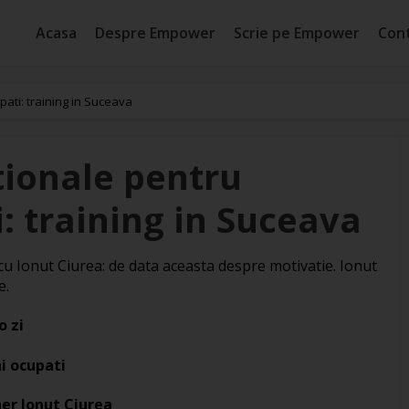
Acasa
Despre Empower
Scrie pe Empower
Con
ati: training in Suceava
tionale pentru
: training in Suceava
cu Ionut Ciurea: de data aceasta despre motivatie. Ionut
e.
o zi
i ocupati
ner Ionut Ciurea