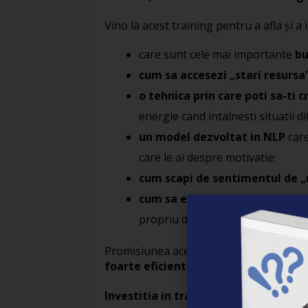
Vino la acest training pentru a afla şi a 
care sunt cele mai importante
bu
cum sa accesezi „stari resursa
o tehnica prin care poti sa-ti 
energie cand intalnesti situatii dif
un model dezvoltat in NLP
care
care le ai despre motivatie;
cum scapi de sentimentul de „
cum sa eviti manipularea celor
propriu de energie.
Promisiunea acestui training este ca ve
foarte eficiente prin care sa iti crest
Investitia in training: 170 RON pana 