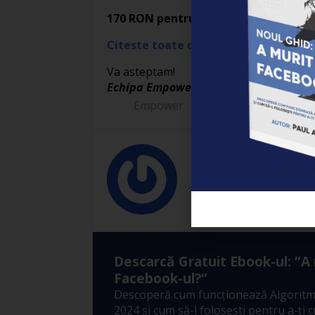
170 RON pentru un loc la training.
In 
Citeste toate detaliile despre acest t
Va asteptam!
Echipa Empower
Empower
08/05/2012
Empower
Descarcă Gratuit Ebook-ul: ”A
Facebook-ul?”
Descoperă cum funcționează Algoritm
2024 și cum să-l folosești pentru a-ți 