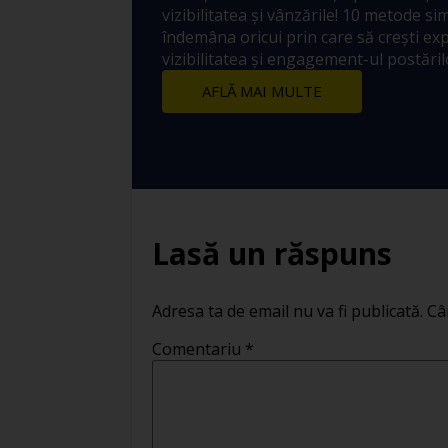
vizibilitatea și vânzările! 10 metode sim
îndemâna oricui prin care să crești ex
vizibilitatea și engagement-ul postărilo
AFLĂ MAI MULTE
Lasă un răspuns
Adresa ta de email nu va fi publicată.
Câ
Comentariu
*