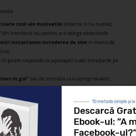
invata:
toane rosii ale motivatiei
(interne si nu numai);
”
din interiorul tau pentru a-ti atinge obiectivele;
cresti instantaneu increderea de sine
si nivelul de
icile;
 iti poate raspunde la (aproape) toate intrebarile pe
mers in gol”
sau de senzatia ca n-ajungi nicaieri;
 din jur
si cum poti re-castiga controlul asupra nivelului
10 metode simple și la
Descarcă Grat
i pleca acasa cu
o serie de tehnici clare, concrete si
i rapid nivelul de energie si motivatie.
Ebook-ul: ”A m
Facebook-ul?
pe 20 mai 2012