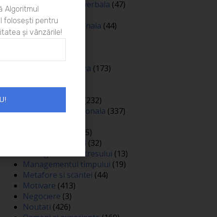
Comunicare nonverbala
(47)
 Algoritmul
Creativitate
(68)
 folosești pentru
Dezvoltare personala
(44)
itatea și vânzările!
Diverse
(81)
Educatie
(144)
Auto
(12)
Educatie financiara
(173)
Evenimente
(13)
Featured
(165)
Gandire pozitiva
(232)
U!
Inteligenta emotionala
(337)
Internațional
(2)
Legea atractiei
(35)
Limbaj nonverbal
(32)
Managementul stresului
(13)
Managementul timpului
(19)
Metafore si scantei
(44)
Motivare
(413)
Negociere
(3)
Noutati
(426)