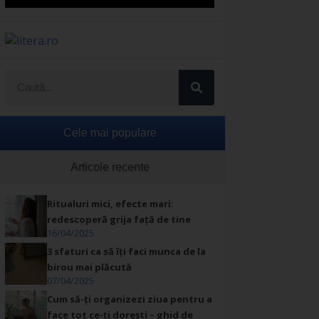
Cele mai populare
Articole recente
Ritualuri mici, efecte mari:
redescoperă grija față de tine
16/04/2025
3 sfaturi ca să îți faci munca de la
birou mai plăcută
07/04/2025
Cum să-ți organizezi ziua pentru a
face tot ce-ți dorești – ghid de