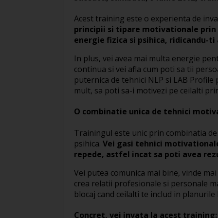
Acest training este o experienta de invat
principii si tipare motivationale prin
energie fizica si psihica, ridicandu-ti
In plus, vei avea mai multa energie pen
continua si vei afla cum poti sa tii per
puternica de tehnici NLP si LAB Profile p
mult, sa poti sa-i motivezi pe ceilalti p
O combinatie unica de tehnici motiva
Trainingul este unic prin combinatia de te
psihica.
Vei gasi tehnici motivationale
repede, astfel incat sa poti avea rez
Vei putea comunica mai bine, vinde mai mu
crea relatii profesionale si personale ma
blocaj cand ceilalti te includ in planurile 
Concret, vei invata la acest training: