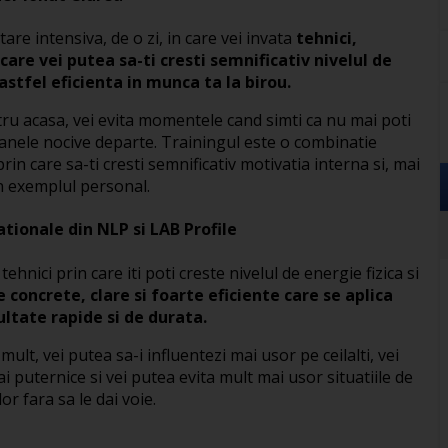
are intensiva, de o zi, in care vei invata
tehnici,
 care vei putea sa-ti cresti semnificativ nivelul de
 astfel eficienta in munca ta la birou.
tru acasa, vei evita momentele cand simti ca nu mai poti
soanele nocive departe. Trainingul este o combinatie
rin care sa-ti cresti semnificativ motivatia interna si, mai
rin exemplul personal.
tionale din NLP si LAB Profile
hnici prin care iti poti creste nivelul de energie fizica si
 concrete, clare si foarte eficiente care se aplica
ultate rapide si de durata.
lt, vei putea sa-i influentezi mai usor pe ceilalti, vei
i puternice si vei putea evita mult mai usor situatiile de
lor fara sa le dai voie.