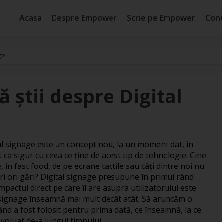
Acasa
Despre Empower
Scrie pe Empower
Con
ge
ă ştii despre Digital
tal signage este un concept nou, la un moment dat, în
 ca sigur cu ceea ce ţine de acest tip de tehnologie. Cine
n fast food, de pe ecrane tactile sau câţi dintre noi nu
ri ori gări? Digital signage presupune în primul rând
impactul direct pe care îl are asupra utilizatorului este
l signage înseamnă mai mult decât atât. Să aruncăm o
nd a fost folosit pentru prima dată, ce înseamnă, la ce
evoluat de-a lungul timpului.