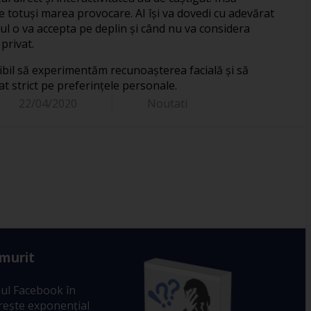
ne totuşi marea provocare. AI îşi va dovedi cu adevărat
ul o va accepta pe deplin şi când nu va considera
privat.
sibil să experimentăm recunoaşterea facială şi să
t strict pe preferinţele personale.
22/04/2020
Noutati
 murit
ul Facebook în
crește exponențial