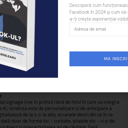
c (şoferii prinşi în trafic pot afla informaţii şi indicaţii
Descoperă cum funcționează
Facebook în 2024 și cum să-l
;
a-ți crește exponențial vizibil
nte legate de un produs (afişarea mesajelor de
– amănunte privind conţinutul sau utilizarea
ilor în puncte cheie atrage atenţia consumatorilor);
lor (exemplu: soluțiile de tip wayfinding implementate în
MA INSCRI
mall-uri, spitale etc);
ţinutului mediu, timpul de aşteptare este perceput
e
al signage ţine în primul rând de felul în care va integra
rea AI, tendinţa este de personalizare şi de anticipare a
alizează de la o zi la alta, ecranele devin din ce în ce
tă doar de forma lor – curbate, pliabile etc – ci şi de
 direct şi interactivitatea au de câştigat. Însă