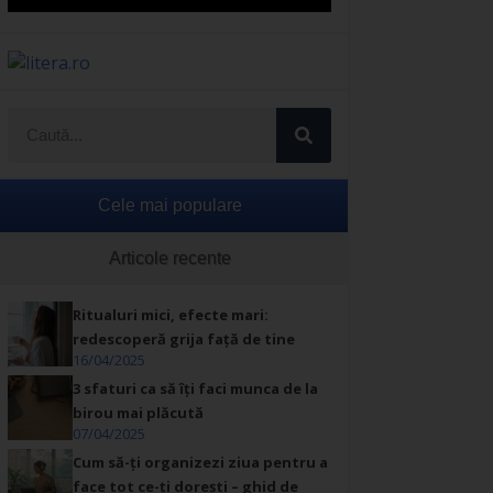
Cele mai populare
Articole recente
Ritualuri mici, efecte mari:
redescoperă grija față de tine
16/04/2025
3 sfaturi ca să îți faci munca de la
birou mai plăcută
07/04/2025
Cum să-ți organizezi ziua pentru a
face tot ce-ți dorești – ghid de