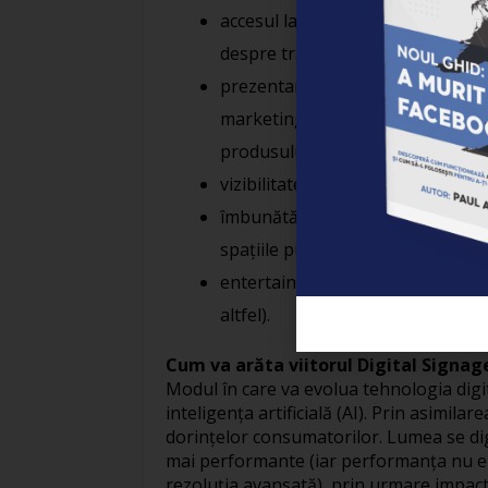
accesul la informaţii de ordin publi
despre trafic sau rute mai lejere)
prezentarea unor detalii importa
marketing asociate unui produs 
produsului);
vizibilitatea (plasarea display-ur
îmbunătăţirea experienţei clienţi
spaţiile publice – arene sportive, 
entertainment (prin varierea con
altfel).
Cum va arăta viitorul Digital Signag
Modul în care va evolua tehnologia digit
inteligenţa artificială (AI). Prin asimila
dorinţelor consumatorilor. Lumea se digit
mai performante (iar performanţa nu e da
rezoluţia avansată), prin urmare impactul