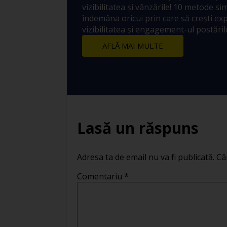
vizibilitatea și vânzările! 10 metode sim
îndemâna oricui prin care să crești ex
vizibilitatea și engagement-ul postărilo
AFLĂ MAI MULTE
Lasă un răspuns
Adresa ta de email nu va fi publicată.
Câ
Comentariu
*