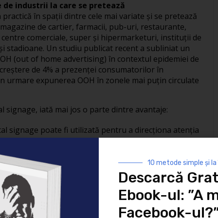
e de industrii la care se pretează
n practică în spaţii dintre cele mai variate şi se pretează
la magazine de cartier, farmacii, pub-uri, restaurante,
la centre comerciale, super şi hipermarketuri, instituţii de
 şi stadioane. Un studiu publicat recent a subliniat un
OH (out of home advertising) în contextul epidemiei de
 creştere de 4% a prezenţei consumatorilor în
rin urmare expunerea OOH în zonele mai puţin circulate
tal signage, iată mai jos o parte dintre avantaje:
ital signage poate fi utilizată pentru a direcţiona atenţia
e al unui brand poate creşte printr-o grafică ilustrativă
10 metode simple și la
ctive);
Descarcă Grat
Ebook-ul: ”A m
tru angajaţi, elevi, studenţi, în interiorul companiilor,
Facebook-ul?