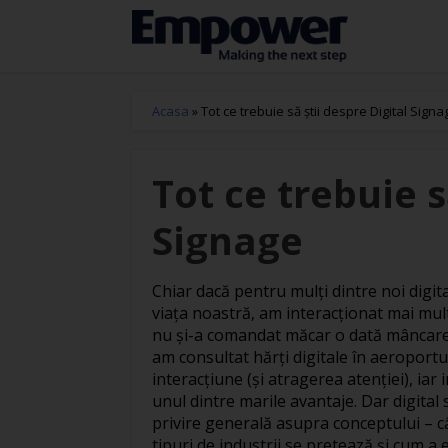
Acasa
»
Tot ce trebuie să ştii despre Digital Signa
Tot ce trebuie s
Signage
Chiar dacă pentru mulţi dintre noi digi
viaţa noastră, am interacţionat mai mult
nu şi-a comandat măcar o dată mâncare, î
am consultat hărţi digitale în aeroportu
interacţiune (şi atragerea atenţiei), iar 
unul dintre marile avantaje. Dar digita
privire generală asupra conceptului – câ
tipuri de industrii se pretează şi cum a 