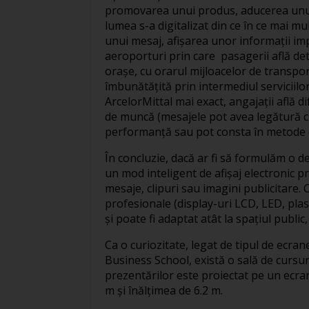
promovarea unui produs, aducerea unui 
lumea s-a digitalizat din ce în ce mai mul
unui mesaj, afişarea unor informaţii imp
aeroporturi prin care pasagerii află det
oraşe, cu orarul mijloacelor de transpor
îmbunătăţită prin intermediul serviciilo
ArcelorMittal mai exact, angajaţii află d
de muncă (mesajele pot avea legătură cu 
performanţă sau pot consta în metode d
În concluzie, dacă ar fi să formulăm o de
un mod inteligent de afişaj electronic p
mesaje, clipuri sau imagini publicitare
profesionale (display-uri LCD, LED, plas
şi poate fi adaptat atât la spaţiul public, 
Ca o curiozitate, legat de tipul de ecran
Business School, există o sală de cursur
prezentărilor este proiectat pe un ecra
m şi înălţimea de 6.2 m.