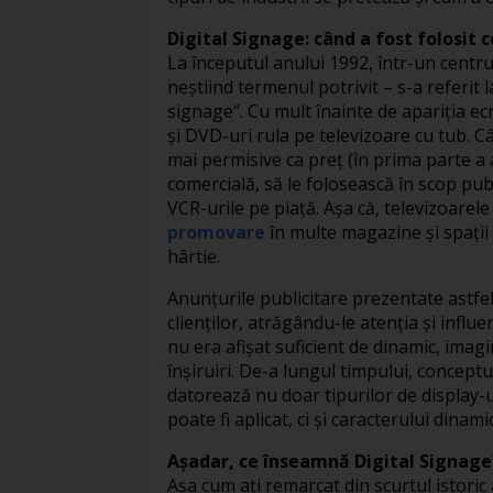
Digital Signage: când a fost folosit
La începutul anului 1992, într-un centr
neştiind termenul potrivit – s-a referit l
signage“. Cu mult înainte de apariţia ecr
şi DVD-uri rula pe televizoare cu tub. 
mai permisive ca preţ (în prima parte a a
comercială, să le folosească în scop publ
VCR-urile pe piaţă. Aşa că, televizoarel
promovare
în multe magazine şi spaţii 
hârtie.
Anunţurile publicitare prezentate astfel
clienţilor, atrăgându-le atenţia şi influ
nu era afişat suficient de dinamic, imag
înşiruiri. De-a lungul timpului, conceptu
datorează nu doar tipurilor de display-uri
poate fi aplicat, ci şi caracterului dinami
Aşadar, ce înseamnă Digital Signage
Aşa cum aţi remarcat din scurtul istoric a