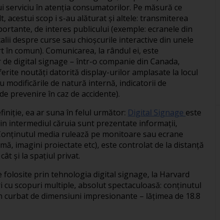
serviciu în atenţia consumatorilor. Pe măsură ce
t, acestui scop i s-au alăturat şi altele: transmiterea
ortante, de interes publicului (exemple: ecranele din
alii despre curse sau chioşcurile interactive din unele
t în comun). Comunicarea, la rândul ei, este
r de digital signage – într-o companie din Canada,
iferite noutăţi datorită display-urilor amplasate la locul
modificările de natură internă, indicatorii de
e prevenire în caz de accidente).
finiţie, ea ar suna în felul următor:
Digital Signage
este
rin intermediul căruia sunt prezentate informaţii,
. Conţinutul media rulează pe monitoare sau ecrane
mă, imagini proiectate etc), este controlat de la distanţă
cât şi la spaţiul privat.
e folosite prin tehnologia digital signage, la Harvard
i cu scopuri multiple, absolut spectaculoasă: conţinutul
n curbat de dimensiuni impresionante – lăţimea de 18.8