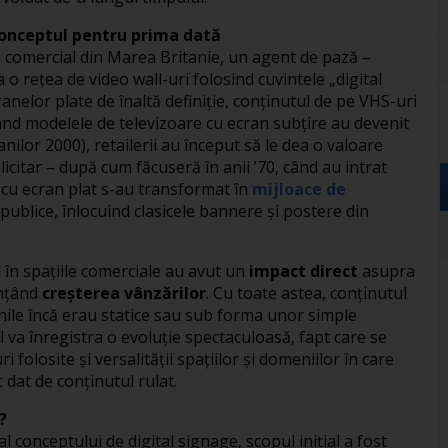
 conceptul pentru prima dată
u comercial din Marea Britanie, un agent de pază –
a o reţea de video wall-uri folosind cuvintele „digital
anelor plate de înaltă definiţie, conţinutul de pe VHS-uri
Când modelele de televizoare cu ecran subţire au devenit
nilor 2000), retailerii au început să le dea o valoare
icitar – după cum făcuseră în anii ’70, când au intrat
e cu ecran plat s-au transformat în
mijloace de
publice, înlocuind clasicele bannere şi postere din
 în spaţiile comerciale au avut un
impact direct
asupra
enţând
creşterea vânzărilor
. Cu toate astea, conţinutul
inile încă erau statice sau sub forma unor simple
l va înregistra o evoluţie spectaculoasă, fapt care se
 folosite şi versalităţii spaţiilor şi domeniilor în care
c dat de conţinutul rulat.
?
l conceptului de digital signage, scopul iniţial a fost