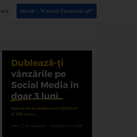
tact
eBook – ”A murit Facebook-ul?”