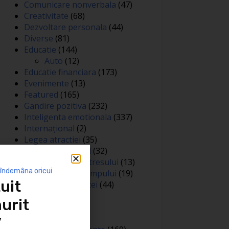
Comunicare nonverbala
(47)
Creativitate
(68)
Dezvoltare personala
(44)
Diverse
(81)
Educatie
(144)
Auto
(12)
Educatie financiara
(173)
Evenimente
(13)
Featured
(165)
Gandire pozitiva
(232)
Inteligenta emotionala
(337)
Internațional
(2)
Legea atractiei
(35)
Limbaj nonverbal
(32)
Managementul stresului
(13)
 îndemâna oricui
Managementul timpului
(19)
uit
Metafore si scantei
(44)
Motivare
(413)
urit
Negociere
(3)
Noutati
(426)
”