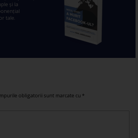
ple și la
ponențial
r tale.
mpurile obligatorii sunt marcate cu
*