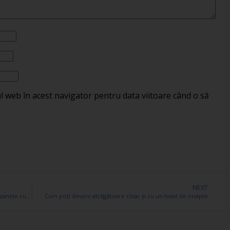
ul web în acest navigator pentru data viitoare când o să
NEXT
Importanta detinerii unei autorizatii ISCIR pentru cazanele cu apa
Cum poți deveni atrăgătoare chiar și cu un halat de noapte