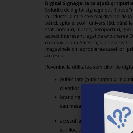
Digital Signage: la ce ajută şi tipuril
Soluţiile de digital signage pot fi puse î
la industrii dintre cele mai diverse: de 
bănci, spitale, şcoli, universităţi, până 
stat, hoteluri, muzee, aeroporturi, gări
aspect interesant legat de expunerea O
coronavirus: în America, s-a observat o
magazinele din apropierea casei lor, p
a crescut.
Revenind la utilitatea serviciilor de digi
publicitate (publicitatea prin dig
clienţilor şi a promova servicii);
branding (gradul de conştientizar
sau mesaje potrivite mărcii respe
accesul la informaţii interne (pen
şcolilor, universităţilor);