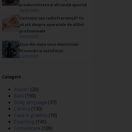
productivitate și eficiență sporită
26/02/2025
Cavitație sau radiofrecvență? Ce
să știi despre aparatele de slăbit
profesionale
30/01/2025
Ziua din viața unui electrician:
Provocări și satisfacții
26/01/2025
Categorii
Afaceri
(20)
Bani
(190)
Body language
(37)
Cariera
(130)
Casa si gradina
(10)
Coaching
(141)
Comunicare
(106)