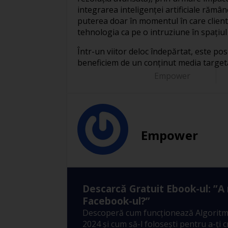
integrarea inteligenţei artificiale rămâ
puterea doar în momentul în care client
tehnologia ca pe o intruziune în spaţiul 
Într-un viitor deloc îndepărtat, este po
beneficiem de un conţinut media targeta
Empower
Empower
Descarcă Gratuit Ebook-ul: ”A
Facebook-ul?”
Descoperă cum funcționează Algoritm
2024 și cum să-l folosești pentru a-ți 