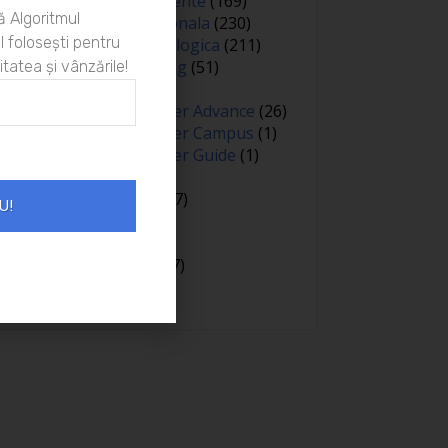
Oameni si experiente
(169)
 Algoritmul
Optimizare personala
(230)
 folosești pentru
Optimizare psihologica
(211)
Personal branding
(51)
itatea și vânzările!
Persuasiune
(15)
Proiectul Empower Advance
(26)
Proiectul Empower Campus
(1)
Proiectul Empower Guide
(1)
Psihologie
(98)
Public speaking
(7)
U!
Relatii
(148)
Sanatate
(81)
Spiritualitate
(127)
Training
(15)